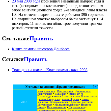
23 мая
2008 года
произошел внезапный выброс угля и
газа (газодинамическое явление) в подготовительном
забое вентиляционного ходка 2-й западной лавы пласта
L3. На момент аварии в шахте работали 396 горняков.
На аварийном участке выбросом были застигнуты 14
шахтеров. 11 из них погибли, трое получили травмы
разной степени тяжести.
См. также
Править
Книга памяти шахтеров Донбасса
Ссылки
Править
Трагедия на шахте «Краснолиманская» 2008
Угольная компания «Краснолиманская»
[
+
]
Белореченская
•
Вергелевская
•
Должанская-
Капитальная
•
Дуванная
•
имени 19-го
Партсъезда
•
имени Артема
•
имени Космонавтов
•
имени Свердлова
•
имени Фрунзе
•
имени
ЛНР
Баракова
•
Комсомольская
•
Красный партизан
•
Миусинская
•
Молодогвардейская
•
Никанор-
Новая
•
Новопавловская
•
Партизанская
•
Самсоновская-Западная
•
Суходольская-