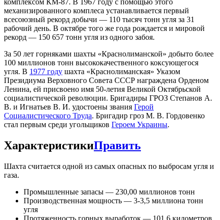
комплексом КМ-87. В 1967 году с помощью этого
механизированного комплеса устанавливается первый
всесоюзный рекорд добычи — 110 тысяч тонн угля за 31
рабочий день. В октябре того же года рождается и мировой
рекорд — 150 657 тонн угля из одного забоя.
За 50 лет горняками шахты «Краснолиманской» добыто более
100 миллионов тонн высококачественного коксующегося
угля. В
1977 году
шахта «Краснолиманская» Указом
Президиума Верховного Совета СССР награждена Орденом
Ленина, ей присвоено имя 50-летия Великой Октябрьской
социалистической революции. Бригадиры ГРОЗ Степанов А.
В. и Игнатьев В. И. удостоены звания
Герой
Социалистического Труда
. Бригадир гроз М. В. Гордовенко
стал первым среди угольщиков
Героем Украины
.
Характеристики
Править
Шахта считается одной из самых опасных по выбросам угля и
газа.
Промышленные запасы — 230,00 миллионов тонн
Производственная мощность — 3-3,5 миллиона тонн
угля
Протяженность горных выработок — 101,6 километров