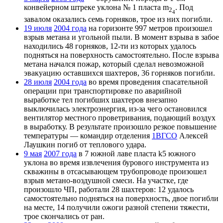
конвейерном штреке уклона № 1 пласта m
. Под
2
4
завалом оказались семь горняков, трое из них погибли.
19 июля
2004 года
на горизонте 997 метров произошел
взрыв метана и угольной пыли. В момент взрыва в забое
находились 48 горняков, 12-ти из которых удалось
подняться на поверхность самостоятельно. После взрыва
метана начался пожар, который сделал невозможной
эвакуацию оставшихся шахтеров, 36 горняков погибли.
28 июля
2004 года
во время проведения спасательной
операции при транспортировке по аварийной
выработке тел погибших шахтеров внезапно
выключилась электроэнергия, из-за чего остановился
вентилятор местного проветривания, подающий воздух
в выработку. В результате произошло резкое повышение
температуры — командир отделения
1ВГСО
Алексей
Лаушкин погиб от теплового удара.
9 мая
2007 года
в 7 южной лаве пласта k5 южного
уклона во время извлечения бурового инструмента из
скважины в отсасывающем трубопроводе произошел
взрыв метано-воздушной смеси. На участке, где
произошло ЧП, работали 28 шахтеров: 12 удалось
самостоятельно подняться на поверхность, двое погибли
на месте, 14 получили ожоги разной степени тяжести,
трое скончались от ран.