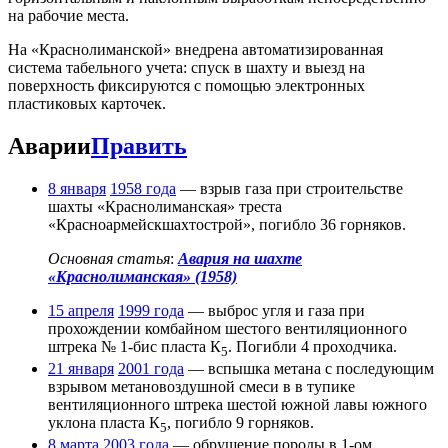
на рабочие места.
На «Краснолиманской» внедрена автоматизированная
система табельного учета: спуск в шахту и выезд на
поверхность фиксируются с помощью электронных
пластиковых карточек.
Аварии
Править
8 января
1958 года
— взрыв газа при строительстве
шахты «Краснолиманская» треста
«Красноармейскшахтострой», погибло 36 горняков.
Основная статья
:
Авария на шахте
«Краснолиманская» (1958)
15 апреля
1999 года
— выброс угля и газа при
прохождении комбайном шестого вентиляционного
штрека № 1-бис пласта К
. Погибли 4 проходчика.
5
21 января
2001 года
— вспышка метана с последующим
взрывом метановоздушной смеси в в тупике
вентиляционного штрека шестой южной лавы южного
уклона пласта К
, погибло 9 горняков.
5
8 марта
2003 года
— обрушение породы в 1-ом