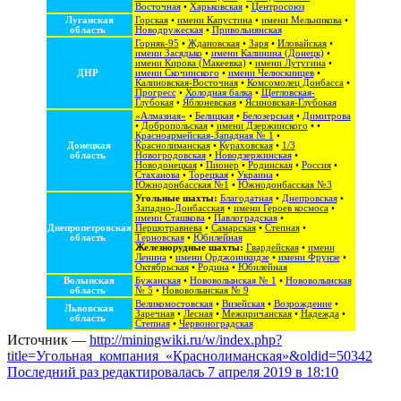
Восточная
•
Харьковская
•
Центросоюз
Луганская
Горская
•
имени Капустина
•
имени Мельникова
•
область
Новодружеская
•
Привольнянская
Горняк-95
•
Ждановская
•
Заря
•
Иловайская
•
имени Засядько
•
имени Калинина (Донецк)
•
имени Кирова (Макеевка)
•
имени Лутугина
•
ДНР
имени Скочинского
•
имени Челюскинцев
•
Калиновская-Восточная
•
Комсомолец Донбасса
•
Прогресс
•
Холодная балка
•
Щегловская-
Глубокая
•
Яблоневская
•
Ясиновская-Глубокая
«Алмазная»
•
Белицкая
•
Белозерская
•
Димитрова
•
Добропольская
•
имени Дзержинского
• •
Красноармейская-Западная № 1
•
Донецкая
Краснолиманская
•
Кураховская
•
1/3
область
Новогродовская
•
Новодзержинская
•
Новодонецкая
•
Пионер
•
Родинская
•
Россия
•
Стаханова
•
Торецкая
•
Украина
•
Южнодонбасская №1
•
Южнодонбасская №3
Угольные шахты:
Благодатная
•
Днепровская
•
Западно-Донбасская
•
имени Героев космоса
•
имени Сташкова
•
Павлоградская
•
Днепропетровская
Першотравнева
•
Самарская
•
Степная
•
область
Терновская
•
Юбилейная
Железнорудные шахты:
Гвардейская
•
имени
Ленина
•
имени Орджоникидзе
•
имени Фрунзе
•
Октябрьская
•
Родина
•
Юбилейная
Волынская
Бужанская
•
Нововолынская № 1
•
Нововолынская
область
№ 5
•
Нововолынская № 9
Великомостовская
•
Визейская
•
Возрождение
•
Львовская
Заречная
•
Лесная
•
Межиричанская
•
Надежда
•
область
Степная
•
Червоноградская
Источник —
http://miningwiki.ru/w/index.php?
title=Угольная_компания_«Краснолиманская»&oldid=50342
Последний раз редактировалась 7 апреля 2019 в 18:10