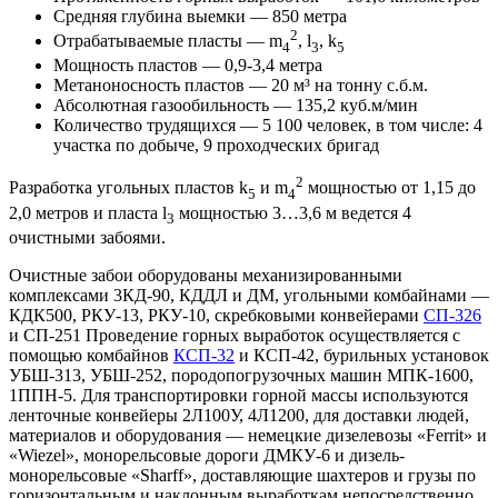
Средняя глубина выемки — 850 метра
2
Отрабатываемые пласты — m
, l
, k
4
3
5
Мощность пластов — 0,9-3,4 метра
Метаноносность пластов — 20 м³ на тонну с.б.м.
Абсолютная газообильность — 135,2 куб.м/мин
Количество трудящихся — 5 100 человек, в том числе: 4
участка по добыче, 9 проходческих бригад
2
Разработка угольных пластов k
и m
мощностью от 1,15 до
5
4
2,0 метров и пласта l
мощностью 3…3,6 м ведется 4
3
очистными забоями.
Очистные забои оборудованы механизированными
комплексами 3КД-90, КДДЛ и ДМ, угольными комбайнами —
КДК500, РКУ-13, РКУ-10, скребковыми конвейерами
СП-326
и СП-251 Проведение горных выработок осуществляется с
помощью комбайнов
КСП-32
и КСП-42, бурильных установок
УБШ-313, УБШ-252, породопогрузочных машин МПК-1600,
1ППН-5. Для транспортировки горной массы используются
ленточные конвейеры 2Л100У, 4Л1200, для доставки людей,
материалов и оборудования — немецкие дизелевозы «Ferrit» и
«Wiezel», монорельсовые дороги ДМКУ-6 и дизель-
монорельсовые «Sharff», доставляющие шахтеров и грузы по
горизонтальным и наклонным выработкам непосредственно