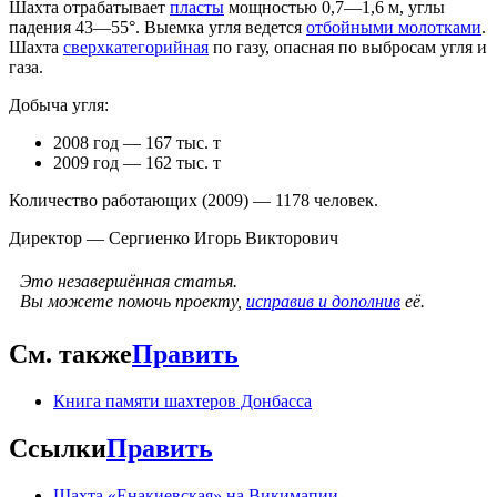
Шахта отрабатывает
пласты
мощностью 0,7—1,6 м, углы
падения 43—55°. Выемка угля ведется
отбойными молотками
.
Шахта
сверхкатегорийная
по газу, опасная по выбросам угля и
газа.
Добыча угля:
2008 год — 167 тыс. т
2009 год — 162 тыс. т
Количество работающих (2009) — 1178 человек.
Директор — Сергиенко Игорь Викторович
Это незавершённая статья.
Вы можете помочь проекту,
исправив и дополнив
её.
См. также
Править
Книга памяти шахтеров Донбасса
Ссылки
Править
Шахта «Енакиевская» на Викимапии