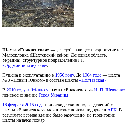
Шахта «Енакиевская»
— угледобывающее предприятие в с.
Малоорловка (Шахтерский район, Донецкая область,
Украина), структурное подразделение ГП
«Орджоникидзеуголь»
.
Пущена в эксплуатацию в
1956 году
. До
1964 года
— шахта
№ 3 «Новый Юнком» в составе шахты
«Полтавская»
.
В
2010 году
забойщику
шахты «Енакиевская»
И. П. Шевченко
присвоено звание
Героя Украины
.
16 февраля
2015 года
при отводе своих подразделений с
шахты «Енакиевская» украинские войска подорвали
АБК
. В
результате взрыва здание было разрушено, на территории
шахты начался пожар.