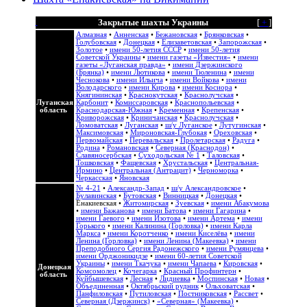
Закрытые шахты Украины
[
+
]
Алмазная
•
Анненская
•
Бежановская
•
Брянковская
•
Голубовская
•
Донецкая
•
Елизаветовская
•
Запорожская
•
Золотое
•
имени 50-летия СССР
•
имени 50-летия
Советской Украины
•
имени газеты «Известия»
•
имени
газеты «Луганская правда»
•
имени Дзержинского
(Брянка)
•
имени Лютикова
•
имени Тюленина
•
имени
Чеснокова
•
имени Ильича
•
имени Войкова
•
имени
Володарского
•
имени Кирова
•
имени Косиора
•
Княгининская
•
Краснокутская
•
Краснолучская
•
Луганская
Карбонит
•
Комиссаровская
•
Краснопольевская
•
область
Краснодарская-Южная
•
Кременная
•
Крепенская
•
Криворожская
•
Криничанская
•
Краснолучская
•
Ломоватская
•
Луганская
•
ш/у Луганское
•
Лутугинская
•
Максимовская
•
Мироновская-Глубокая
•
Ореховская
•
Первомайская
•
Перевальская
•
Пролетарская
•
Радуга
•
Родина
•
Романовская
•
Северная (Краснодон)
•
Славяносербская
•
Суходольская № 1
•
Таловская
•
Тошковская
•
Фащевская
•
Хрустальская
•
Центральная-
Ирмино
•
Центральная (Антрацит)
•
Черноморка
•
Черкасская
•
Яновская
№ 4-21
•
Александр-Запад
•
ш/у Александровское
•
Булавинская
•
Бутовская
•
Винницкая
•
Донецкая
•
Енакиевская
•
Житомирская
•
Зуевская
•
имени Абакумова
•
имени Бажанова
•
имени Батова
•
имени Гагарина
•
имени Гаевого
•
имени Изотова
•
имени Артема
•
имени
Горького
•
имени Калинина (Горловка)
•
имени Карла
Маркса
•
имени Коротченко
•
имени Киселёва
•
имени
Ленина (Горловка)
•
имени Ленина (Макеевка)
•
имени
Преподобного Сергия Радонежского
•
имени Румянцева
•
имени Орджоникидзе
•
имени 60-летия Советской
Украины
•
имени Ткачука
•
имени Чапаева
•
Кировская
•
Донецкая
Комсомолец
•
Кочегарка
•
Красный Профинтерн
•
область
Куйбышевская
•
Лесная
•
Лидиевка
•
Моспинская
•
Новая
•
Объединенная
•
Октябрьский рудник
•
Ольховатская
•
Панфиловская
•
Путиловская
•
Постниковская
•
Рассвет
•
Северная (Дзержинск)
•
«Северная» (Макеевка)
•