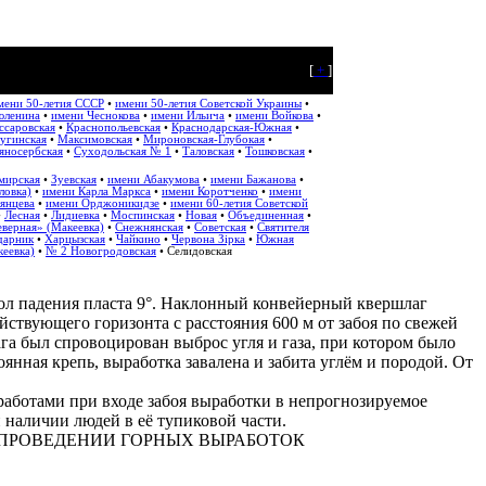
[
+
]
мени 50-летия СССР
•
имени 50-летия Советской Украины
•
юленина
•
имени Чеснокова
•
имени Ильича
•
имени Войкова
•
ссаровская
•
Краснопольевская
•
Краснодарская-Южная
•
угинская
•
Максимовская
•
Мироновская-Глубокая
•
яносербская
•
Суходольская № 1
•
Таловская
•
Тошковская
•
мирская
•
Зуевская
•
имени Абакумова
•
имени Бажанова
•
ловка)
•
имени Карла Маркса
•
имени Коротченко
•
имени
янцева
•
имени Орджоникидзе
•
имени 60-летия Советской
•
Лесная
•
Лидиевка
•
Моспинская
•
Новая
•
Объединенная
•
верная» (Макеевка)
•
Снежнянская
•
Советская
•
Святителя
дарник
•
Харцызская
•
Чайкино
•
Червона Зірка
•
Южная
еевка)
•
№ 2 Новогродовская
• Селидовская
гол падения пласта 9°. Наклонный конвейерный квершлаг
йствующего горизонта с расстояния 600 м от забоя по свежей
ага был спровоцирован выброс угля и газа, при котором было
янная крепь, выработка завалена и забита углём и породой. От
работами при входе забоя выработки в непрогнозируемое
 наличии людей в её тупиковой части.
РИ ПРОВЕДЕНИИ ГОРНЫХ ВЫРАБОТОК