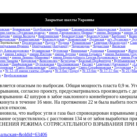
Закрытые шахты Украины
овская
•
Брянковская
•
Голубовская
•
Донецкая
•
Елизаветовская
•
Запорожская
•
Золотое
•
и
ени газеты «Луганская правда»
•
имени Дзержинского (Брянка)
•
имени Лютикова
•
имени Т
Кирова
•
имени Косиора
•
Княгининская
•
Краснокутская
•
Краснолучская
•
Карбонит
•
Коми
ворожская
•
Криничанская
•
Краснолучская
•
Ломоватская
•
Луганская
•
ш/у Луганское
•
Лут
Перевальская
•
Пролетарская
•
Радуга
•
Родина
•
Романовская
•
Северная (Краснодон)
•
Слав
ентральная-Ирмино
•
Центральная (Антрацит)
•
Черноморка
•
Черкасская
•
Яновская
/у Александровское
•
Булавинская
•
Бутовская
•
Винницкая
•
Донецкая
•
Енакиевская
•
Жито
на
•
имени Гаевого
•
имени Изотова
•
имени Артема
•
имени Горького
•
имени Калинина (Гор
ловка)
•
имени Ленина (Макеевка)
•
имени Преподобного Сергия Радонежского
•
имени Рум
ени Чапаева
•
Кировская
•
Комсомолец
•
Кочегарка
•
Красный Профинтерн
•
Куйбышевская
атская
•
Панфиловская
•
Путиловская
•
Постниковская
•
Рассвет
•
Северная (Дзержинск)
•
«Се
реевская
•
Свято-Николаевская
•
Свято-Покровская
•
Свято-Серафимовская
•
Трудовская
•
У
ар
•
№ 12-18 имени газеты «Правда
•
№ 3-бис (Торез)
•
№ 13-бис
•
№ 17-17 бис
•
№ 21 (Мак
е
•
Верболозовская
вляется опасным по выбросам. Общая мощность пласта 0,9 м. У
зрывания, согласно проекту, предусматривалось производить с де
ри взрывании 42 шпуров в забое наклонного конвейерного квершл
кинута в течение 16 мин. На протяжении 22 м была выбита посто
лся откосом.
ановила, что выброс угля и газа был спровоцирован взрывными 
ание осуществлялось с расстояния 134 м от забоя выработки при
 ПРИМЕНЕНИЯ РЕЖИМА СОТРЯСАТЕЛЬНОГО ВЗРЫВАНИЯ П
евальская»&oldid=63406