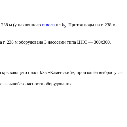
. 238 м (у наклонного
ствола
пл k
. Приток воды на г. 238 м
5
а г. 238 м оборудована 3 насосами типа ЦНС — 300х300.
 вскрывающего пласт k3в «Каменский», произошёл выброс угля
ие взрывобезопасности оборудования.