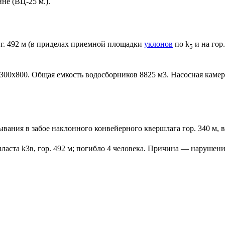
не (ВЦ-25 м.).
 г. 492 м (в приделах приемной площадки
уклонов
по k
и на гор
5
300х800. Общая емкость водосборников 8825 м3. Насосная камер
вания в забое наклонного конвейерного квершлага гор. 340 м,
ласта k3в, гор. 492 м; погибло 4 человека. Причина — нарушен