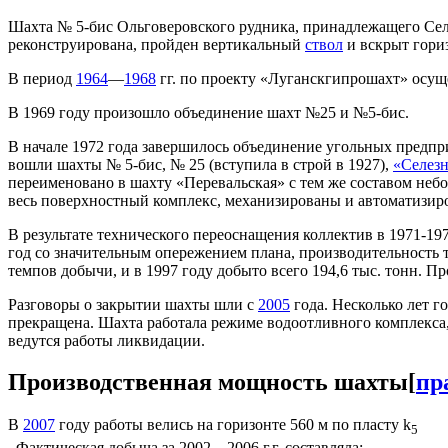
Шахта № 5-бис Ольговеровского рудника, принадлежащего Се
реконструирована, пройден вертикальный
ствол
и вскрыт гориз
В период
1964
—
1968
гг. по проекту «Луганскгипрошахт» осущ
В 1969 году произошло объединение шахт №25 и №5-бис.
В начале 1972 года завершилось объединение угольных предп
вошли шахты № 5-бис, № 25 (вступила в строй в 1927),
«Селезн
переименовано в шахту «Перевальская» с тем же составом небо
весь поверхностный комплекс, механизированы и автоматизир
В результате технического переоснащения коллектив в 1971-19
год со значительным опережением плана, производительность тр
темпов добычи, и в 1997 году добыто всего 194,6 тыс. тонн. П
Разговоры о закрытии шахты шли с
2005
года. Несколько лет г
прекращена. Шахта работала режиме водоотливного комплекса, 
ведутся работы ликвидации.
Производственная мощность шахты
[
пр
В
2007
году работы велись на горизонте 560 м по пласту k
5
. Фактическая добыча за 2002—2006 г.г. составляла: