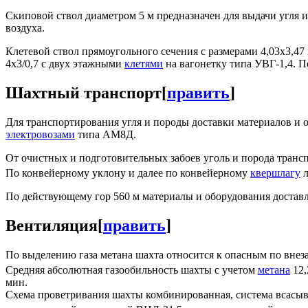
Скиповой ствол диаметром 5 м предназначен для выдачи угля 
воздуха.
Клетевой ствол прямоугольного сечения с размерами 4,03х3,4
4х3/0,7 с двух этажными
клетями
на вагонетку типа УВГ-1,4. По
Шахтный транспорт
[
править
]
Для транспортирования угля и породы доставки материалов и 
электровозами
типа АМ8Д.
От очистных и подготовительных забоев уголь и порода транс
По конвейерному уклону и далее по конвейерному
квершлагу
л
По действующему гор 560 м материалы и оборудования достав
Вентиляция
[
править
]
По выделению газа метана шахта относится к опасным по внез
Средняя абсолютная газообильность шахты с учетом
метана
12,
мин.
Схема проветривания шахты комбинированная, система всасыв