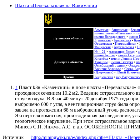
Шахта «Перевальская» на Викимапии
Алмазная
•
Анненская
•
Бежан
имени газеты «Известия»
•
им
имени Володарского
•
имени 
Луганская область
Кременная
•
Крепенская
•
Кри
Ореховская
•
Первомайская
•
Фащевская
•
Хрустальская
•
Ц
№ 4-21
•
Александр-Запад
•
ш
имени Батова
•
имени Гагари
Киселёва
•
имени Ленина (Гор
Донецкая область
Украины
•
имени Ткачука
•
им
Октябрьский рудник
•
Ольхов
Василия Великого
•
Свято-Анд
(Дзержинск)
•
Юный Коммун
Прочие
Бендюжская
•
ш/у Ватутинско
↑
Пласт k3в «Каменский» в поле шахты «Перевальская» я
проходился сечением 10,2 м2. Ведение сотрясательного в
струе воздуха. В 8 час 40 минут 20 декабря 1975 года п
выброшено 600 т угля, а вентиляционная струя была опро
завала на протяжении 68 м выброшенный уголь располага
Экспертная комиссия, производившая расследование, уст
геологическое нарушение. При этом сотрясательное взрыв
Минеев С.П. Янжула А.С. и др. ОСОБЕННОСТИ
Источник —
http://miningwiki.ru/w/index.php?title=Шахта_«Пер