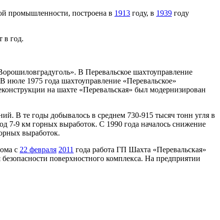
кой промышленности, построена в
1913
году, в
1939
году
 в год.
«Ворошиловградуголь». В Перевальское шахтоуправление
 В июле 1975 года шахтоуправление «Перевальское»
 реконструкции на шахте «Перевальская» был модернизирован
ий. В те годы добывалось в среднем 730-915 тысяч тонн угля в
год 7-9 км горных выработок. С 1990 года началось снижение
горных выработок.
рома с
22 февраля
2011
года работа ГП Шахта «Перевальская»
я безопасности поверхностного комплекса. На предприятии