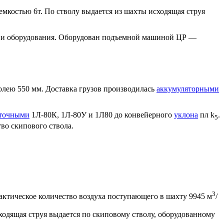
мкостью 6т. По стволу выдается из шахты исходящая струя
лов и оборудования. Оборудован подъемной машиной ЦР —
олею 550 мм. Доставка грузов производилась
аккумуляторными
точными
1Л-80К, 1Л-80У и 1Л80 до конвейерного
уклона
пл k
.
5
во скипового ствола.
3
актическое количество воздуха поступающего в шахту 9945 м
/
ходящая струя выдается по скиповому стволу, оборудованному