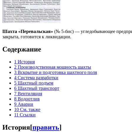
Шахта «Перевальская»
(№ 5-бис) — угледобывающее предприят
закрыта, готовится к ликвидации.
Содержание
1
История
2
Производственная мощность шахты
3
Вскрытие и подготовка шахтного поля
4
Система разработки
5
Шахтный подъем
6
Шахтный транспорт
7
Вентиляция
8
Водоотлив
9
Аварии
10
См. также
11
Ссылки
История
[
править
]