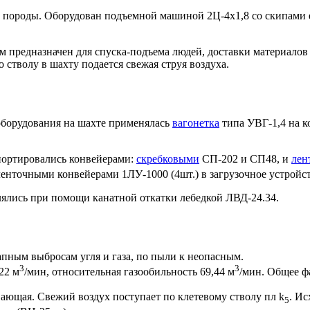
и породы. Оборудован подъемной машиной 2Ц-4х1,8 со скипами е
7 м предназначен для спуска-подъема людей, доставки материа
 стволу в шахту подается свежая струя воздуха.
оборудования на шахте применялась
вагонетка
типа УВГ-1,4 на к
портировались конвейерами:
скребковыми
СП-202 и СП48, и
лен
енточными конвейерами 1ЛУ-1000 (4шт.) в загрузочное устройст
лялись при помощи канатной откатки лебедкой ЛВД-24.34.
апным выбросам угля и газа, по пыли к неопасным.
3
3
22 м
/мин, относительная газообильность 69,44 м
/мин. Общее ф
ающая. Свежий воздух поступает по клетевому стволу пл k
. Ис
5