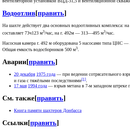
вентиляторной установкой ВЦД-31,5 и вентиляционной скважи
Водоотлив
[
править
]
На шахте действует два основных водоотливных комплекса: на
3
3
составляет 73ч123 м
/час, на г. 492м — 313—495 м
/час.
Насосная камера г. 492 м оборудована 5 насосами типа ЦНС — 
3
Общая емкость водосборников 500 м
.
Аварии
[
править
]
20 декабря
1975 года
— при ведении сотрясательного взры
[1]
и газа с тяжёлыми последствиями
.
17 мая
1994 года
— взрыв метана в 7-м западном штреке п
См. также
[
править
]
Книга памяти шахтеров Донбасса
Ссылки
[
править
]