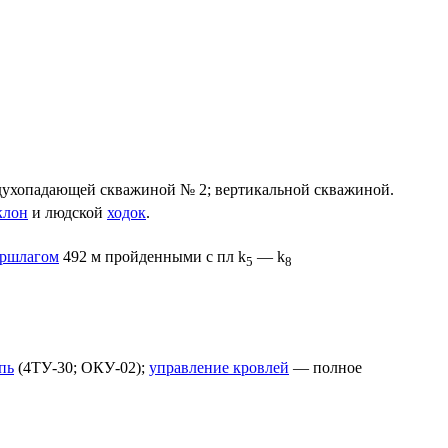
здухопадающей скважиной № 2; вертикальной скважиной.
клон
и людской
ходок
.
ершлагом
492 м пройденными с пл k
— k
5
8
пь
(4ТУ-30; ОКУ-02);
управление кровлей
— полное