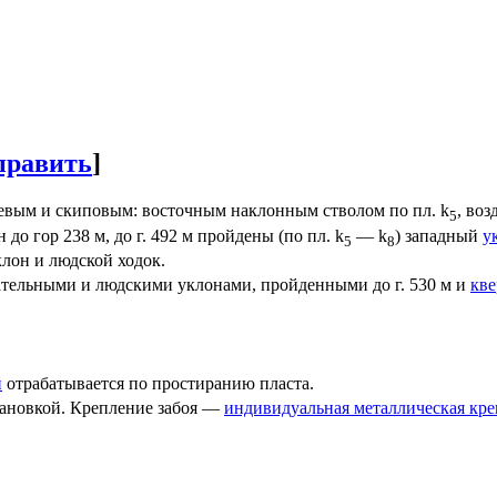
править
]
вым и скиповым: восточным наклонным стволом по пл. k
, во
5
 до гор 238 м, до г. 492 м пройдены (по пл. k
— k
) западный
у
5
8
клон и людской ходок.
ательными и людскими уклонами, пройденными до г. 530 м и
кв
й
отрабатывается по простиранию пласта.
ановкой. Крепление забоя —
индивидуальная металлическая кре