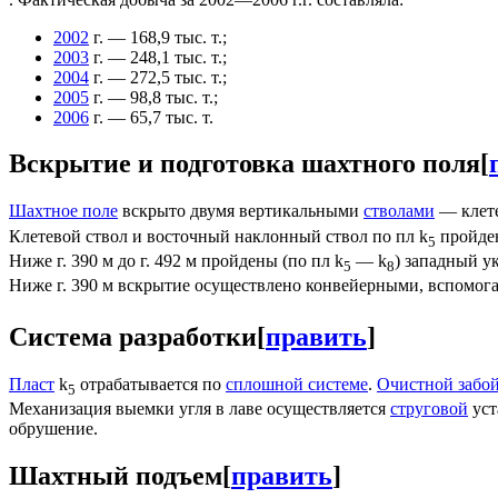
2002
г. — 168,9 тыс. т.;
2003
г. — 248,1 тыс. т.;
2004
г. — 272,5 тыс. т.;
2005
г. — 98,8 тыс. т.;
2006
г. — 65,7 тыс. т.
Вскрытие и подготовка шахтного поля
[
Шахтное поле
вскрыто двумя вертикальными
стволами
— клете
Клетевой ствол и восточный наклонный ствол по пл k
пройден
5
Ниже г. 390 м до г. 492 м пройдены (по пл k
— k
) западный у
5
8
Ниже г. 390 м вскрытие осуществлено конвейерными, вспомог
Система разработки
[
править
]
Пласт
k
отрабатывается по
сплошной системе
.
Очистной забо
5
Механизация выемки угля в лаве осуществляется
струговой
уст
обрушение.
Шахтный подъем
[
править
]