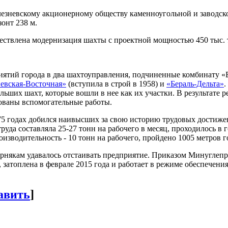
лезневскому акционерному обществу каменноугольной и заводс
онт 238 м.
ествлена модернизация шахты с проектной мощностью 450 тыс. т
риятий города в два шахтоуправления, подчиненные комбинату 
евская-Восточная»
(вступила в строй в 1958) и
«Бераль-Дельта»
.
льших шахт, которые вошли в нее как их участки. В результате
ованы вспомогательные работы.
75 годах добился наивысших за свою историю трудовых достижен
уда составляла 25-27 тонн на рабочего в месяц, проходилось в 
роизводительность - 10 тонн на рабочего, пройдено 1005 метров 
орнякам удавалось отстаивать предприятие. Приказом Минуглеп
затоплена в феврале 2015 года и работает в режиме обеспечени
авить
]