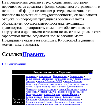
На предприятии действует ряд социальных программ:
перечисляются средства в фонды социального страхования и
пенсионный фонд в не полном размере, выплачивается
пособие по временной нетрудоспособности, оплачиваются
отпуска, иногородние трудящиеся обеспечиваются
общежитием, осуществляется доставка трудящихся
транспортом предприятия, желающие обеспечиваются
квартуглем и дровяными отходами по льготным ценам в счет
заработной платы, создаются новые рабочие места.
Предприятие оказывает помощь г. Кировское.На данный
момент шахта закрыта.
Ссылки
Править
На Викимапии
Закрытые шахты Украины
[
+
]
Алмазная
•
Анненская
•
Бежановская
•
Брянковская
•
Голубовская
•
Донецкая
•
Елизаветовская
•
Запорожская
•
Золотое
•
имени 50-летия СССР
•
имени 50-летия
Советской Украины
•
имени газеты «Известия»
•
имени
газеты «Луганская правда»
•
имени Дзержинского
(Брянка)
•
имени Лютикова
•
имени Тюленина
•
имени
Чеснокова
•
имени Ильича
•
имени Войкова
•
имени
Володарского
•
имени Кирова
•
имени Косиора
•
Княгининская
•
Краснокутская
•
Краснолучская
•
Луганская
Карбонит
•
Комиссаровская
•
Краснопольевская
•
область
Краснодарская-Южная
•
Кременная
•
Крепенская
•
Криворожская
•
Криничанская
•
Краснолучская
•