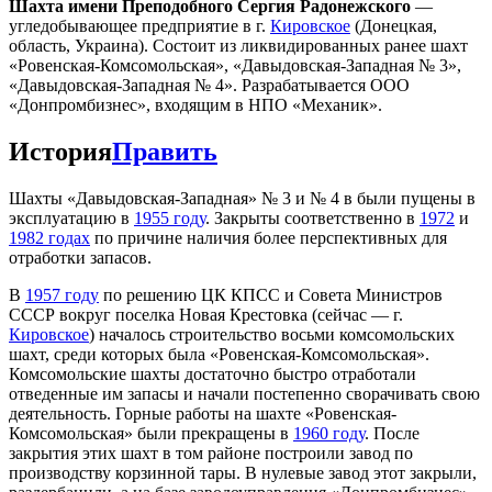
Шахта имени Преподобного Сергия Радонежского
—
угледобывающее предприятие в г.
Кировское
(Донецкая,
область, Украина). Состоит из ликвидированных ранее шахт
«Ровенская-Комсомольская», «Давыдовская-Западная № 3»,
«Давыдовская-Западная № 4». Разрабатывается ООО
«Донпромбизнес», входящим в НПО «Механик».
История
Править
Шахты «Давыдовская-Западная» № 3 и № 4 в были пущены в
эксплуатацию в
1955 году
. Закрыты соответственно в
1972
и
1982 годах
по причине наличия более перспективных для
отработки запасов.
В
1957 году
по решению ЦК КПСС и Совета Министров
СССР вокруг поселка Новая Крестовка (сейчас — г.
Кировское
) началось строительство восьми комсомольских
шахт, среди которых была «Ровенская-Комсомольская».
Комсомольские шахты достаточно быстро отработали
отведенные им запасы и начали постепенно сворачивать свою
деятельность. Горные работы на шахте «Ровенская-
Комсомольская» были прекращены в
1960 году
. После
закрытия этих шахт в том районе построили завод по
производству корзинной тары. В нулевые завод этот закрыли,