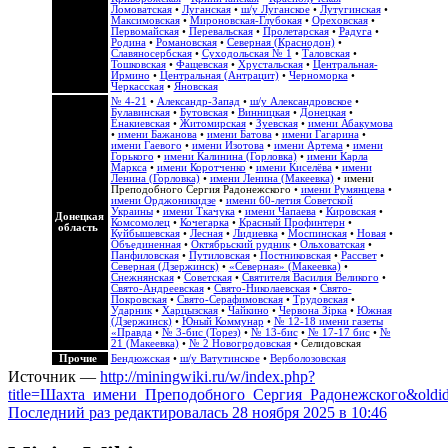
Ломоватская
•
Луганская
•
ш/у Луганское
•
Лутугинская
•
Максимовская
•
Мироновская-Глубокая
•
Ореховская
•
Первомайская
•
Перевальская
•
Пролетарская
•
Радуга
•
Родина
•
Романовская
•
Северная (Краснодон)
•
Славяносербская
•
Суходольская № 1
•
Таловская
•
Тошковская
•
Фащевская
•
Хрустальская
•
Центральная-
Ирмино
•
Центральная (Антрацит)
•
Черноморка
•
Черкасская
•
Яновская
№ 4-21
•
Александр-Запад
•
ш/у Александровское
•
Булавинская
•
Бутовская
•
Винницкая
•
Донецкая
•
Енакиевская
•
Житомирская
•
Зуевская
•
имени Абакумова
•
имени Бажанова
•
имени Батова
•
имени Гагарина
•
имени Гаевого
•
имени Изотова
•
имени Артема
•
имени
Горького
•
имени Калинина (Горловка)
•
имени Карла
Маркса
•
имени Коротченко
•
имени Киселёва
•
имени
Ленина (Горловка)
•
имени Ленина (Макеевка)
•
имени
Преподобного Сергия Радонежского
•
имени Румянцева
•
имени Орджоникидзе
•
имени 60-летия Советской
Украины
•
имени Ткачука
•
имени Чапаева
•
Кировская
•
Донецкая
Комсомолец
•
Кочегарка
•
Красный Профинтерн
•
область
Куйбышевская
•
Лесная
•
Лидиевка
•
Моспинская
•
Новая
•
Объединенная
•
Октябрьский рудник
•
Ольховатская
•
Панфиловская
•
Путиловская
•
Постниковская
•
Рассвет
•
Северная (Дзержинск)
•
«Северная» (Макеевка)
•
Снежнянская
•
Советская
•
Святителя Василия Великого
•
Свято-Андреевская
•
Свято-Николаевская
•
Свято-
Покровская
•
Свято-Серафимовская
•
Трудовская
•
Ударник
•
Харцызская
•
Чайкино
•
Червона Зірка
•
Южная
(Дзержинск)
•
Юный Коммунар
•
№ 12-18 имени газеты
«Правда
•
№ 3-бис (Торез)
•
№ 13-бис
•
№ 17-17 бис
•
№
21 (Макеевка)
•
№ 2 Новогродовская
• Селидовская
Прочие
Бендюжская
•
ш/у Ватутинское
•
Верболозовская
Источник —
http://miningwiki.ru/w/index.php?
title=Шахта_имени_Преподобного_Сергия_Радонежского&oldi
Последний раз редактировалась 28 ноября 2025 в 10:46