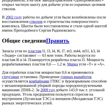
раздербанили, а на базе заводоуправления «Донпромбизнес»
открыл частную шахту для добычи угля из охранных целиков
стволов.
В
2002 году
работы по добыче угля были возобновлены после
восстановления
стволов
и строительства поверхностного
комплекса. Шахты были восстановлены и стали одной шахтой
имени Преподобного Сергия Радонежского.
Общие сведения
Править
Запасы угля по
пластам
l1, l3, l4, l6, l7, m3, m44, m51, k3, l4
«Лидер» составляют — 63 млн тонн. Работы ведутся по
пластам l6 и l4. Планируется разработка пласта l3. Мощность
разрабатываемых пластов 0,6 — 1,2 м.
Марка
угля «Т» и «А».
Для отработки пластов мощностью 0,6 м применяются
струговые
установки. Проведение
горных выработок
осуществляется
комбайнами
ГПКС и буровзрывным способом
с механизированной уборкой породы породопогрузочными
машинами 2ПНБ-2. За
2009 год
добыто 143,9 тыс.т. угольной
продукции. Уголь предприятия пользуется спросом на
внутреннем (Луганская ТЭС) и внешнем (Молдавская ТЭС)
рынках энергетических углей.