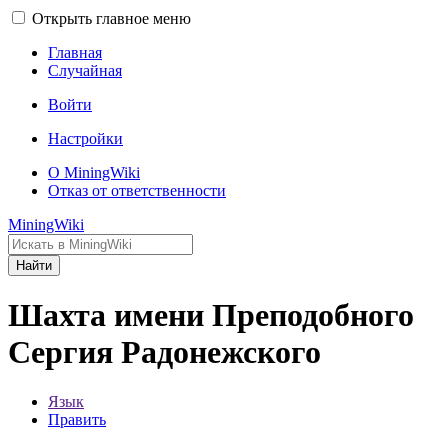
Открыть главное меню
Главная
Случайная
Войти
Настройки
О MiningWiki
Отказ от ответственности
MiningWiki
Найти
Шахта имени Преподобного
Сергия Радонежского
Язык
Править