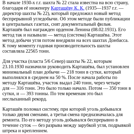
В начале 1930-х г.г. шахта № 22 стала известна на всю страну,
благодаря её инженеру
Карташёву К. К.
(1935—1937 г.г. —
директор шахты № 22), который предложил новый метод
беспрерывной угледобычи. Об этом методе были публикации
в центральных газетах, снят документальный фильм.
Карташёв был награжден орденом Ленина (08.02.1931). Его
метод так и называли — метод (система) Карташёва. Этот
метод добычи угля потом внедряли на всех шахтах Донбасса.
К тому моменту годовая производительность шахты
составляла 22565 тонн.
Для участка (пласта 5/6 Север) шахты № 22, которым
23.10.1930 назначили руководить Карташёва, был установлен
минимальный план добычи — 218 тонн в сутки, который
выполнялся в среднем на 50 %. После начала работы по
методу Карташёва, участок выдал 240 тонн, через четыре
для — 316 тонн. Это было только начало. Потом — 350 тонн в
сутки, и — 393 тонны. По тем временам это был
неслыханный рекорд.
Карташёв поломал систему, при которой уголь добывался
только двумя сменами, а третья смена предназначалась для
ремонта. По его методу уголь добывался беспрерывно в
течение суток — без разрыва между зарубкой угля, подрывкой
штрека и креплением.