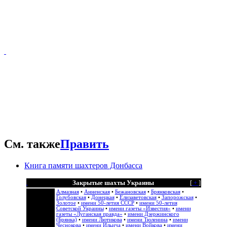
См. также
Править
Книга памяти шахтеров Донбасса
Закрытые шахты Украины
[
+
]
Алмазная
•
Анненская
•
Бежановская
•
Брянковская
•
Голубовская
•
Донецкая
•
Елизаветовская
•
Запорожская
•
Золотое
•
имени 50-летия СССР
•
имени 50-летия
Советской Украины
•
имени газеты «Известия»
•
имени
газеты «Луганская правда»
•
имени Дзержинского
(Брянка)
•
имени Лютикова
•
имени Тюленина
•
имени
Чеснокова
•
имени Ильича
•
имени Войкова
•
имени