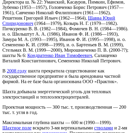
Директора ш. № 22: Уманский, Касауров, Пимкин, Ефимов,
Зубенко (1953—1957), Головченко Борис Петрович (1957—
1961), Савченко Николай Филиппович (1961—1962),
Решетник Григорий Ильич (1962—1964),
Шавва Юрий
Спиридонович
(1964—1979), Козырь Н. Г. (1979—1982).
Пичкуренко В. В. (1982—1984), Фомичев В. Н. (1984—1986).
и. о. Шильштут А. А. (1986), Иванов Ф. И. (1986—1993),
Замура М. А. (1993—1995), Иванов Ф. И. (1995—1998), и. о.
Семененко К. И. (1998—1999), и. о. Бартеньев В. М. (1999),
Стельмах В. М. (1999—2000), Мирошниченко П. В. (2000-??);
шахты № 6:
Кондратенко Иван Тимофеевич
, Салащенко
Виталий Константинович, Семененко Николай Петрович.
В
2008 году
шахта прекратила существование как
государственное предприятие и была арендована частной
фирмой. На ее базе была организована ООО «Практик».
Шахта добывала энергетический уголь для тепловых
электростанций и теплоэлектроцентралей.
Проектная мощность — 300 тыс. т, производственная — 200
тыс. т. угля в год.
Максимальная глубина шахты — 600 м (1990—1999).
Шахтное поле
вскрыто 3-мя вертикальными
стволами
и 2-мя