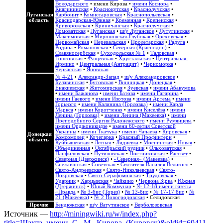
Володарского
•
имени Кирова
•
имени Косиора
•
Княгининская
•
Краснокутская
•
Краснолучская
•
Луганская
Карбонит
•
Комиссаровская
•
Краснопольевская
•
область
Краснодарская-Южная
•
Кременная
•
Крепенская
•
Криворожская
•
Криничанская
•
Краснолучская
•
Ломоватская
•
Луганская
•
ш/у Луганское
•
Лутугинская
•
Максимовская
•
Мироновская-Глубокая
•
Ореховская
•
Первомайская
•
Перевальская
•
Пролетарская
•
Радуга
•
Родина
•
Романовская
•
Северная (Краснодон)
•
Славяносербская
•
Суходольская № 1
•
Таловская
•
Тошковская
•
Фащевская
•
Хрустальская
•
Центральная-
Ирмино
•
Центральная (Антрацит)
•
Черноморка
•
Черкасская
•
Яновская
№ 4-21
•
Александр-Запад
•
ш/у Александровское
•
Булавинская
•
Бутовская
•
Винницкая
•
Донецкая
•
Енакиевская
•
Житомирская
•
Зуевская
•
имени Абакумова
•
имени Бажанова
•
имени Батова
•
имени Гагарина
•
имени Гаевого
•
имени Изотова
•
имени Артема
•
имени
Горького
•
имени Калинина (Горловка)
•
имени Карла
Маркса
•
имени Коротченко
•
имени Киселёва
•
имени
Ленина (Горловка)
•
имени Ленина (Макеевка)
•
имени
Преподобного Сергия Радонежского
•
имени Румянцева
•
имени Орджоникидзе
•
имени 60-летия Советской
Украины
•
имени Ткачука
•
имени Чапаева
•
Кировская
•
Донецкая
Комсомолец
•
Кочегарка
•
Красный Профинтерн
•
область
Куйбышевская
•
Лесная
•
Лидиевка
•
Моспинская
•
Новая
•
Объединенная
•
Октябрьский рудник
•
Ольховатская
•
Панфиловская
•
Путиловская
•
Постниковская
•
Рассвет
•
Северная (Дзержинск)
•
«Северная» (Макеевка)
•
Снежнянская
•
Советская
•
Святителя Василия Великого
•
Свято-Андреевская
•
Свято-Николаевская
•
Свято-
Покровская
•
Свято-Серафимовская
•
Трудовская
•
Ударник
•
Харцызская
•
Чайкино
•
Червона Зірка
•
Южная
(Дзержинск)
•
Юный Коммунар
•
№ 12-18 имени газеты
«Правда
•
№ 3-бис (Торез)
•
№ 13-бис
•
№ 17-17 бис
•
№
21 (Макеевка)
•
№ 2 Новогродовская
• Селидовская
Прочие
Бендюжская
•
ш/у Ватутинское
•
Верболозовская
Источник —
http://miningwiki.ru/w/index.php?
title=Шахта_имени_С._М._Кирова_(Кировск)&oldid=69411