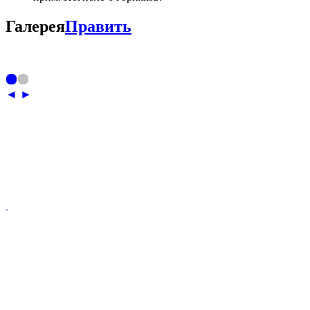
Галерея
Править
◄
►