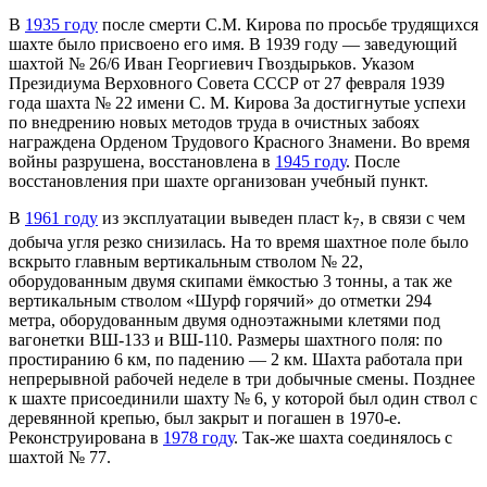
В
1935 году
после смерти С.М. Кирова по просьбе трудящихся
шахте было присвоено его имя. В 1939 году — заведующий
шахтой № 26/6 Иван Георгиевич Гвоздырьков. Указом
Президиума Верховного Совета СССР от 27 февраля 1939
года шахта № 22 имени С. М. Кирова За достигнутые успехи
по внедрению новых методов труда в очистных забоях
награждена Орденом Трудового Красного Знамени. Во время
войны разрушена, восстановлена в
1945 году
. После
восстановления при шахте организован учебный пункт.
В
1961 году
из эксплуатации выведен пласт k
, в связи с чем
7
добыча угля резко снизилась. На то время шахтное поле было
вскрыто главным вертикальным стволом № 22,
оборудованным двумя скипами ёмкостью 3 тонны, а так же
вертикальным стволом «Шурф горячий» до отметки 294
метра, оборудованным двумя одноэтажными клетями под
вагонетки ВШ-133 и ВШ-110. Размеры шахтного поля: по
простиранию 6 км, по падению — 2 км. Шахта работала при
непрерывной рабочей неделе в три добычные смены. Позднее
к шахте присоединили шахту № 6, у которой был один ствол с
деревянной крепью, был закрыт и погашен в 1970-е.
Реконструирована в
1978 году
. Так-же шахта соединялось с
шахтой № 77.