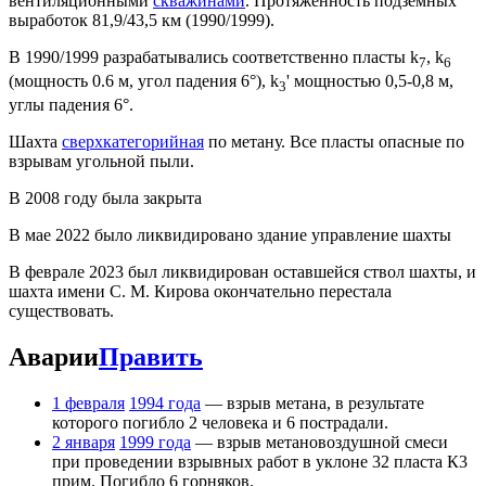
вентиляционными
скважинами
. Протяженность подземных
выработок 81,9/43,5 км (1990/1999).
В 1990/1999 разрабатывались соответственно пласты k
, k
7
6
(мощность 0.6 м, угол падения 6°), k
' мощностью 0,5-0,8 м,
3
углы падения 6°.
Шахта
сверхкатегорийная
по метану. Все пласты опасные по
взрывам угольной пыли.
В 2008 году была закрыта
В мае 2022 было ликвидировано здание управление шахты
В феврале 2023 был ликвидирован оставшейся ствол шахты, и
шахта имени С. М. Кирова окончательно перестала
существовать.
Аварии
Править
1 февраля
1994 года
— взрыв метана, в результате
которого погибло 2 человека и 6 пострадали.
2 января
1999 года
— взрыв метановоздушной смеси
при проведении взрывных работ в уклоне 32 пласта К3
прим. Погибло 6 горняков.