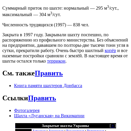
3
Суммарный приток по шахте: нормальный — 295 м
/сут.,
3
максимальный — 304 м
/сут.
Численность трудящихся (1997) — 838 чел.
Закрыта в 1997 году. Закрывали шахту поспешно, по
распоряжению из профильного министерства. Без объяснений
на предприятии, дававшем по полторы-две тысячи тонн угля в
сутки, прекратили работу. Очень быстро шахтный
копёр
и все
наземные постройки сравняли с землёй. В настоящее время от
шахты остался только
террикон
.
См. также
Править
Книга памяти шахтеров Донбасса
Ссылки
Править
Фотогалерея
Шахта «Луганская» на Викимапии
Закрытые шахты Украины
[
+
]
Алмазная
•
Анненская
•
Бежановская
•
Брянковская
•