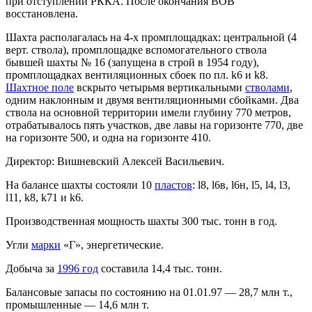
при отступлении РККА. После окончания ВОВ
восстановлена.
Шахта располагалась на 4-х промплощадках: центральной (4
верт. ствола), промплощадке вспомогательного ствола
бывшей шахты № 16 (запущена в строй в 1954 году),
промплощадках вентиляционных сбоек по пл. k6 и k8.
Шахтное поле
вскрыто четырьмя вертикальными
стволами
,
одним наклонным и двумя вентиляционными сбойками. Два
ствола на основной территории имели глубину 770 метров,
отрабатывалось пять участков, две лавы на горизонте 770, две
на горизонте 500, и одна на горизонте 410.
Директор: Вишневский Алексей Васильевич.
На балансе шахты состояли 10
пластов
: l8, l6в, l6н, l5, l4, l3,
l11, k8, k71 и k6.
Производственная мощность шахты 300 тыс. тонн в год.
Угли
марки
«Г», энергетические.
Добыча за
1996 год
составила 14,4 тыс. тонн.
Балансовые запасы по состоянию на 01.01.97 — 28,7 млн т.,
промышленные — 14,6 млн т.