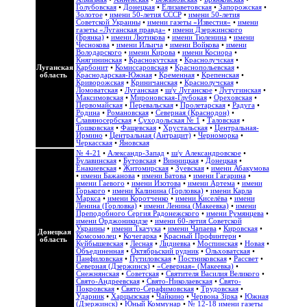
Голубовская
•
Донецкая
•
Елизаветовская
•
Запорожская
•
Золотое
•
имени 50-летия СССР
•
имени 50-летия
Советской Украины
•
имени газеты «Известия»
•
имени
газеты «Луганская правда»
•
имени Дзержинского
(Брянка)
•
имени Лютикова
•
имени Тюленина
•
имени
Чеснокова
•
имени Ильича
•
имени Войкова
•
имени
Володарского
•
имени Кирова
•
имени Косиора
•
Княгининская
•
Краснокутская
•
Краснолучская
•
Луганская
Карбонит
•
Комиссаровская
•
Краснопольевская
•
область
Краснодарская-Южная
•
Кременная
•
Крепенская
•
Криворожская
•
Криничанская
•
Краснолучская
•
Ломоватская
•
Луганская
•
ш/у Луганское
•
Лутугинская
•
Максимовская
•
Мироновская-Глубокая
•
Ореховская
•
Первомайская
•
Перевальская
•
Пролетарская
•
Радуга
•
Родина
•
Романовская
•
Северная (Краснодон)
•
Славяносербская
•
Суходольская № 1
•
Таловская
•
Тошковская
•
Фащевская
•
Хрустальская
•
Центральная-
Ирмино
•
Центральная (Антрацит)
•
Черноморка
•
Черкасская
•
Яновская
№ 4-21
•
Александр-Запад
•
ш/у Александровское
•
Булавинская
•
Бутовская
•
Винницкая
•
Донецкая
•
Енакиевская
•
Житомирская
•
Зуевская
•
имени Абакумова
•
имени Бажанова
•
имени Батова
•
имени Гагарина
•
имени Гаевого
•
имени Изотова
•
имени Артема
•
имени
Горького
•
имени Калинина (Горловка)
•
имени Карла
Маркса
•
имени Коротченко
•
имени Киселёва
•
имени
Ленина (Горловка)
•
имени Ленина (Макеевка)
•
имени
Преподобного Сергия Радонежского
•
имени Румянцева
•
имени Орджоникидзе
•
имени 60-летия Советской
Украины
•
имени Ткачука
•
имени Чапаева
•
Кировская
•
Донецкая
Комсомолец
•
Кочегарка
•
Красный Профинтерн
•
область
Куйбышевская
•
Лесная
•
Лидиевка
•
Моспинская
•
Новая
•
Объединенная
•
Октябрьский рудник
•
Ольховатская
•
Панфиловская
•
Путиловская
•
Постниковская
•
Рассвет
•
Северная (Дзержинск)
•
«Северная» (Макеевка)
•
Снежнянская
•
Советская
•
Святителя Василия Великого
•
Свято-Андреевская
•
Свято-Николаевская
•
Свято-
Покровская
•
Свято-Серафимовская
•
Трудовская
•
Ударник
•
Харцызская
•
Чайкино
•
Червона Зірка
•
Южная
(Дзержинск)
•
Юный Коммунар
•
№ 12-18 имени газеты