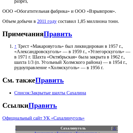
разрез,
ООО «Обогатительная фабрика» и ООО «Взрывпром».
Объем добычи в
2011 году
составил 1,85 миллиона тонн.
Примечания
Править
↑
Трест «Макаровуголь» был ликвидирован в 1957 г.,
«Александровскуголь» — в 1959 г., «Углегорскуголь» —
в 1971 г. Шахта «Октябрьская» была закрыта в 1962 г.,
шахта 1/3 (п. Угольный Холмского района) — в 1954 г.,
рудоуправление «Холмскуголь» — в 1956 г.
См. также
Править
Список:Закрытые шахты Сахалина
Ссылки
Править
Официальный сайт УК «Сахалинуголь»
Сахалинуголь
[
+
]