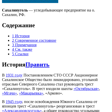
Сахалинуголь
— угледобывающее предприятие на о.
Сахалин, РФ.
Содержание
1
История
2
Современное состояние
3
Примечания
4
См. также
5
Ссылки
История
Править
В
1931 году
Постановлением СТО СССР Акционерное
Сахалинское Общество было ликвидировано, угольной
отраслью Северного Сахалина стал руководить трест
«Сахалинуголь». В трест входили шахты
«Октябрьская»
,
«Мгачи»
,
«Макарьевка»
, «Арково».
В
1945 году
, после освобождения Южного Сахалина от
японцев трест «Сахалинуголь» реорганизован в трест
«Александровскуголь»
, а общее руководство угольными