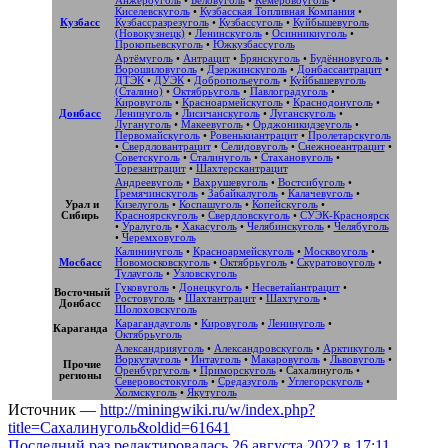
Анжероуголь
•
Беловуголь
•
Кемеровоуголь
•
Киселевскуголь
•
Кузбасская Топливная Компания
•
Кузбасс
Кузбассразрезуголь
•
Кузбассуголь
•
Куйбышевуголь
(Новокузнецк)
•
Ленинскуголь
•
Осинникиуголь
•
Прокопьевскуголь
•
Южкузбассуголь
Артёмуголь
•
Антрацит
•
Брянскуголь
•
Будённовуголь
•
Ворошиловуголь
•
Дзержинскуголь
•
Донбассантрацит
•
ДТЭК
•
ДУЭК
•
Добропольеуголь
•
Куйбышевуголь
(Сталино)
•
Октябрьуголь
•
Павлоградуголь
•
Кировуголь
•
Красноармейскуголь
•
Краснодонуголь
•
Донбасс
Ленинуголь
•
Лисичанскуголь
•
Луганскуголь
•
Лугануголь
•
Макеевуголь
•
Орджоникидзеуголь
•
Первомайскуголь
•
Ровенькиантрацит
•
Пролетарскуголь
•
Свердловантрацит
•
Селидовуголь
•
Снежноеантрацит
•
Советскуголь
•
Сталинуголь
•
Стахановуголь
•
Торезантрацит
•
Шахтерскантрацит
Андреевуголь
•
Вахрушевуголь
•
Востсибуголь
•
Гремячинскуголь
•
Забайкалуголь
•
Калачевуголь
•
Урал и
Кизелуголь
•
Коспашуголь
•
Копейскуголь
•
Сибирь
Красноярскуголь
•
Свердловскуголь
•
СУЭК-Красноярск
•
Уралуголь
•
Хакасуголь
•
Челябинскуголь
•
Челябуголь
•
Черемховуголь
Калининуголь
•
Красноармейскуголь
•
Москвоуголь
•
Мосбасс
Новомосковскуголь
•
Октябрьуголь
•
Скуратовоуголь
•
Тулауголь
•
Узловскуголь
Гуковуголь
•
Донецкуголь
•
Несветайантрацит
•
Восточный
Ростовуголь
•
Шахтантрацит
•
Шахтуголь
•
Донбасс
Шолоховскуголь
Карагандауголь
•
Кировуголь
•
Ленинуголь
•
Караганда
Октябрьуголь
Александрияуголь
•
Александровскуголь
•
Арктикуголь
•
Воркутауголь
•
Интауголь
•
Макаровуголь
•
Львовуголь
•
Прочие
Оренбургуголь
•
Приморскуголь
•
Сахалинуголь
•
регионы
Северовостокуголь
•
Средазуголь
•
Углегорскуголь
•
Холмскуголь
•
Якутуголь
Источник —
http://miningwiki.ru/w/index.php?
title=Сахалинуголь&oldid=61641
Последний раз редактировалась 26 августа 2022 в 17:11