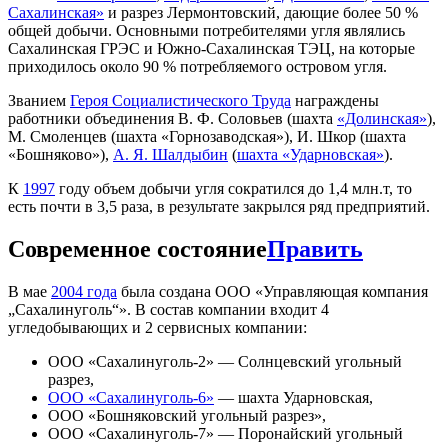
Сахалинская»
и разрез Лермонтовский, дающие более 50 %
общей добычи. Основными потребителями угля являлись
Сахалинская ГРЭС и Южно-Сахалинская ТЭЦ, на которые
приходилось около 90 % потребляемого островом угля.
Званием
Героя Социалистического Труда
награждены
работники объединения В. Ф. Соловьев (шахта
«Долинская»
),
М. Смоленцев (шахта «Горнозаводская»), И. Шкор (шахта
«Бошняково»),
А. Я. Шалдыбин
(
шахта «Ударновская»
).
К
1997
году объем добычи угля сократился до 1,4 млн.т, то
есть почти в 3,5 раза, в результате закрылся ряд предприятий.
Современное состояние
Править
В мае
2004 года
была создана ООО «Управляющая компания
„Сахалинуголь“». В состав компании входит 4
угледобывающих и 2 сервисных компании:
ООО «Сахалинуголь-2» — Солнцевский угольный
разрез,
ООО «Сахалинуголь-6»
— шахта Ударновская,
ООО «Бошняковский угольный разрез»,
ООО «Сахалинуголь-7» — Поронайский угольный