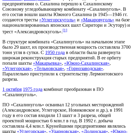
предприятиями о. Сахалина перешло к Сахалинскому
Союзному угледобывающему комбинату «Сахалинуголь». В
его состав вошли шахты Южного Сахалина (в 1945—1946 гг.
создаются тресты
«Углегорскуголь»
и
«Макаровуголь»
на базе
национализированных японских шахт Сиритори и Эсутору) и
[1]
трест «Александровскуголь».
В структуре комбината «Сахалинуголь» на начальном этапе
было 29 шахт, их производственная мощность составляла 3700
тонн угля в сутки. С
1950 года
в области была развернута
широкая реконструкция старых предприятий. В ее орбиту
попали шахты
«Макарьевка»
,
«Южно-Сахалинская»
,
«Углегорская»
,
«Тельновская»
,
«Горнозаводская»
.
Параллельно приступили к строительству Лермонтовского
разреза.
1 октября
1975 года
комбинат преобразован в ПО
«Сахалинуголь».
ПО «Сахалинуголь» осваивал 12 угольных месторождений
(Александровское, Углегорское, Новиковское и др.), в 1991
году в его состав входили 13 шахт и 3 разреза, общей
проектной мощностью 6 млн.т в год. В 1992 г. добыча
составляла 4,4 млн.т. Крунейшими предприятиями являлись
шахты
«Углегорская»
,
«Ударновская»
,
«Долинская»
,
«Южно-