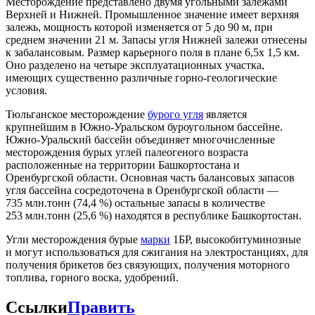
Месторождение представлено двумя угольными залежами
Верхней и Нижней. Промышленное значение имеет верхняя
залежь, мощность которой изменяется от 5 до 90 м, при
среднем значении 21 м. Запасы угля Нижней залежи отнесены
к забалансовым. Размер карьерного поля в плане 6,5х 1,5 км.
Оно разделено на четыре эксплуатационных участка,
имеющих существенно различные горно-геологические
условия.
Тюльганское месторождение
бурого угля
является
крупнейшим в Южно-Уральском буроугольном бассейне.
Южно-Уральский бассейн объединяет многочисленные
месторождения бурых углей палеогеного возраста
расположенные на территории Башкортостана и
Оренбургской области. Основная часть балансовых запасов
угля бассейна сосредоточена в Оренбургской области —
735 млн.тонн (74,4 %) остальные запасы в количестве
253 млн.тонн (25,6 %) находятся в республике Башкортостан.
Угли месторождения бурые
марки
1БР, высокобитуминозные
и могут использоваться для сжигания на электростанциях, для
получения брикетов без связующих, получения моторного
топлива, горного воска, удобрений.
Ссылки
Править