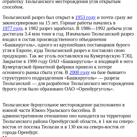
отработку Тюльганского месторождения угля открытым
способом.
Тюльганский разрез был открыт в
1953 году
и почти сразу же
законсервирован на 15 лет. Горные работы начались в
1977 году
, в 1982 разрез заработал. В 1986—1992 добыча угля
достигала 3.4 млн тонн в год. Изначально Тюльганский разрез
входил в состав производственного объединения
«Башкируголь», одного из крупнейших поставщиков бурого
угля в Европе, куда Тюльганский разрез и поставлял свою
продукцию. Так же уголь поставлялся на Кумертаускую ТЭЦ.
Закрытие в 1999 году ОАО «Башкируголь» и входящей в него
Кумертауской брикетной фабрики привело к потере
основного рынка сбыта угля. В
2000 году
на базе бывшего
структурного подразделения «Башкируголь» — разреза
Тюльганский — для разработки Тюльганского месторождения
бурого угля было образовано ОАО «Оренбургуголь».
Тюльганское буроугольное месторождение расположено в
южной части Южно-Уральского бассейна. В
административном отношении оно находится на территории
Тюльганского района Оренбургской области, в 1 км на северо-
восток от поселка Тюльган и в 130 км на северо-восток от
города Оренбург.