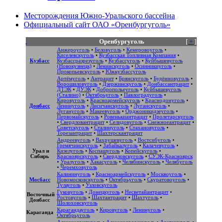
Месторождения Южно-Уральского бассейна
Официальный сайт ОАО «Оренбургуголь»
Оренбургуголь
[
+
]
Анжероуголь
•
Беловуголь
•
Кемеровоуголь
•
Киселевскуголь
•
Кузбасская Топливная Компания
•
Кузбасс
Кузбассразрезуголь
•
Кузбассуголь
•
Куйбышевуголь
(Новокузнецк)
•
Ленинскуголь
•
Осинникиуголь
•
Прокопьевскуголь
•
Южкузбассуголь
Артёмуголь
•
Антрацит
•
Брянскуголь
•
Будённовуголь
•
Ворошиловуголь
•
Дзержинскуголь
•
Донбассантрацит
•
ДТЭК
•
ДУЭК
•
Добропольеуголь
•
Куйбышевуголь
(Сталино)
•
Октябрьуголь
•
Павлоградуголь
•
Кировуголь
•
Красноармейскуголь
•
Краснодонуголь
•
Донбасс
Ленинуголь
•
Лисичанскуголь
•
Луганскуголь
•
Лугануголь
•
Макеевуголь
•
Орджоникидзеуголь
•
Первомайскуголь
•
Ровенькиантрацит
•
Пролетарскуголь
•
Свердловантрацит
•
Селидовуголь
•
Снежноеантрацит
•
Советскуголь
•
Сталинуголь
•
Стахановуголь
•
Торезантрацит
•
Шахтерскантрацит
Андреевуголь
•
Вахрушевуголь
•
Востсибуголь
•
Гремячинскуголь
•
Забайкалуголь
•
Калачевуголь
•
Урал и
Кизелуголь
•
Коспашуголь
•
Копейскуголь
•
Сибирь
Красноярскуголь
•
Свердловскуголь
•
СУЭК-Красноярск
•
Уралуголь
•
Хакасуголь
•
Челябинскуголь
•
Челябуголь
•
Черемховуголь
Калининуголь
•
Красноармейскуголь
•
Москвоуголь
•
Мосбасс
Новомосковскуголь
•
Октябрьуголь
•
Скуратовоуголь
•
Тулауголь
•
Узловскуголь
Гуковуголь
•
Донецкуголь
•
Несветайантрацит
•
Восточный
Ростовуголь
•
Шахтантрацит
•
Шахтуголь
•
Донбасс
Шолоховскуголь
Карагандауголь
•
Кировуголь
•
Ленинуголь
•
Караганда
Октябрьуголь