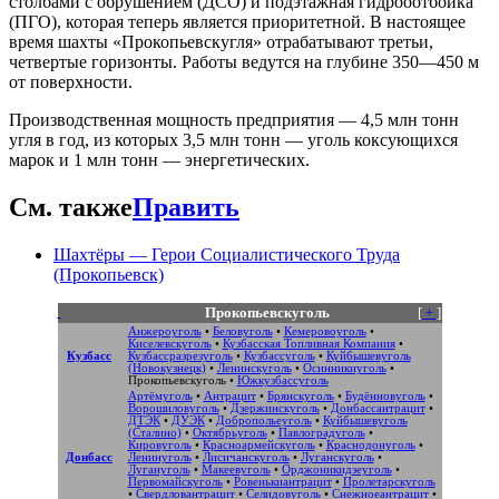
столбами с обрушением (ДСО) и подэтажная гидрооотбойка
(ПГО), которая теперь является приоритетной. В настоящее
время шахты «Прокопьевскугля» отрабатывают третьи,
четвертые горизонты. Работы ведутся на глубине 350—450 м
от поверхности.
Производственная мощность предприятия — 4,5 млн тонн
угля в год, из которых 3,5 млн тонн — уголь коксующихся
марок и 1 млн тонн — энергетических.
См. также
Править
Шахтёры — Герои Социалистического Труда
(Прокопьевск)
Прокопьевскуголь
[
+
]
Анжероуголь
•
Беловуголь
•
Кемеровоуголь
•
Киселевскуголь
•
Кузбасская Топливная Компания
•
Кузбасс
Кузбассразрезуголь
•
Кузбассуголь
•
Куйбышевуголь
(Новокузнецк)
•
Ленинскуголь
•
Осинникиуголь
•
Прокопьевскуголь
•
Южкузбассуголь
Артёмуголь
•
Антрацит
•
Брянскуголь
•
Будённовуголь
•
Ворошиловуголь
•
Дзержинскуголь
•
Донбассантрацит
•
ДТЭК
•
ДУЭК
•
Добропольеуголь
•
Куйбышевуголь
(Сталино)
•
Октябрьуголь
•
Павлоградуголь
•
Кировуголь
•
Красноармейскуголь
•
Краснодонуголь
•
Донбасс
Ленинуголь
•
Лисичанскуголь
•
Луганскуголь
•
Лугануголь
•
Макеевуголь
•
Орджоникидзеуголь
•
Первомайскуголь
•
Ровенькиантрацит
•
Пролетарскуголь
•
Свердловантрацит
•
Селидовуголь
•
Снежноеантрацит
•