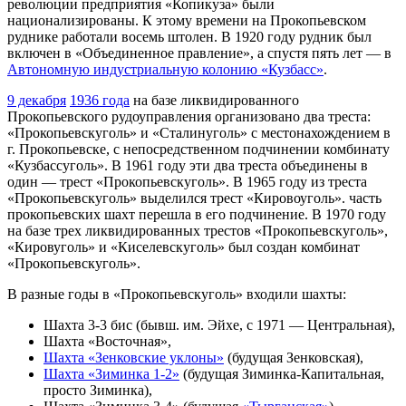
революции предприятия «Копикуза» были
национализированы. К этому времени на Прокопьевском
руднике работали восемь штолен. В 1920 году рудник был
включен в «Объединенное правление», а спустя пять лет — в
Автономную индустриальную колонию «Кузбасс»
.
9 декабря
1936 года
на базе ликвидированного
Прокопьевского рудоуправления организовано два треста:
«Прокопьевскуголь» и «Сталинуголь» с местонахождением в
г. Прокопьевске, с непосредственном подчинении комбинату
«Кузбассуголь». В 1961 году эти два треста объединены в
один — трест «Прокопьевскуголь». В 1965 году из треста
«Прокопьевскуголь» выделился трест «Кировоуголь». часть
прокопьевских шахт перешла в его подчинение. В 1970 году
на базе трех ликвидированных трестов «Прокопьевскуголь»,
«Кировуголь» и «Киселевскуголь» был создан комбинат
«Прокопьевскуголь».
В разные годы в «Прокопьевскуголь» входили шахты:
Шахта 3-3 бис (бывш. им. Эйхе, с 1971 — Центральная),
Шахта «Восточная»,
Шахта «Зенковские уклоны»
(будущая Зенковская),
Шахта «Зиминка 1-2»
(будущая Зиминка-Капитальная,
просто Зиминка),