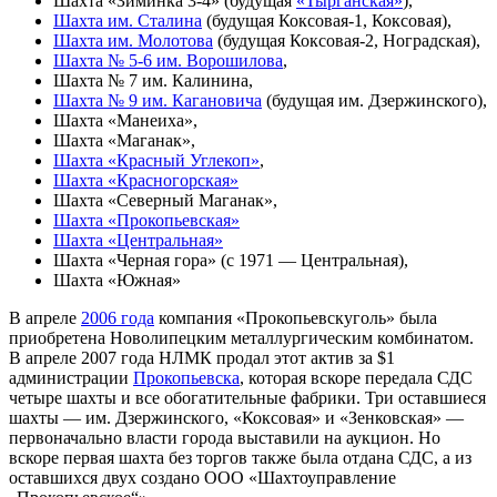
Шахта «Зиминка 3-4» (будущая
«Тырганская»
),
Шахта им. Сталина
(будущая Коксовая-1, Коксовая),
Шахта им. Молотова
(будущая Коксовая-2, Ноградская),
Шахта № 5-6 им. Ворошилова
,
Шахта № 7 им. Калинина,
Шахта № 9 им. Кагановича
(будущая им. Дзержинского),
Шахта «Манеиха»,
Шахта «Маганак»,
Шахта «Красный Углекоп»
,
Шахта «Красногорская»
Шахта «Северный Маганак»,
Шахта «Прокопьевская»
Шахта «Центральная»
Шахта «Черная гора» (с 1971 — Центральная),
Шахта «Южная»
В апреле
2006 года
компания «Прокопьевскуголь» была
приобретена Новолипецким металлургическим комбинатом.
В апреле 2007 года НЛМК продал этот актив за $1
администрации
Прокопьевска
, которая вскоре передала СДС
четыре шахты и все обогатительные фабрики. Три оставшиеся
шахты — им. Дзержинского, «Коксовая» и «Зенковская» —
первоначально власти города выставили на аукцион. Но
вскоре первая шахта без торгов также была отдана СДС, а из
оставшихся двух создано ООО «Шахтоуправление