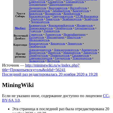
Советскуголь
•
Сталинуголь
•
Стахановуголь
•
Торезантрацит
•
Шахтерскантрацит
Андреевуголь
•
Вахрушевуголь
•
Востсибуголь
•
Гремячинскуголь
•
Забайкалуголь
•
Калачевуголь
•
Урал и
Кизелуголь
•
Коспашуголь
•
Копейскуголь
•
Сибирь
Красноярскуголь
•
Свердловскуголь
•
СУЭК-Красноярск
•
Уралуголь
•
Хакасуголь
•
Челябинскуголь
•
Челябуголь
•
Черемховуголь
Калининуголь
•
Красноармейскуголь
•
Москвоуголь
•
Мосбасс
Новомосковскуголь
•
Октябрьуголь
•
Скуратовоуголь
•
Тулауголь
•
Узловскуголь
Гуковуголь
•
Донецкуголь
•
Несветайантрацит
•
Восточный
Ростовуголь
•
Шахтантрацит
•
Шахтуголь
•
Донбасс
Шолоховскуголь
Карагандауголь
•
Кировуголь
•
Ленинуголь
•
Караганда
Октябрьуголь
Александрияуголь
•
Александровскуголь
•
Арктикуголь
•
Воркутауголь
•
Интауголь
•
Макаровуголь
•
Львовуголь
•
Прочие
Оренбургуголь
•
Приморскуголь
•
Сахалинуголь
•
регионы
Северовостокуголь
•
Средазуголь
•
Углегорскуголь
•
Холмскуголь
•
Якутуголь
Источник —
http://miningwiki.ru/w/index.php?
title=Прокопьевскуголь&oldid=56241
Последний раз редактировалась 20 ноября 2020 в 19:28
MiningWiki
Если не указано иное, содержание доступно по лицензии
CC-
BY-SA 3.0
.
Эта страница в последний раз была отредактирована 20