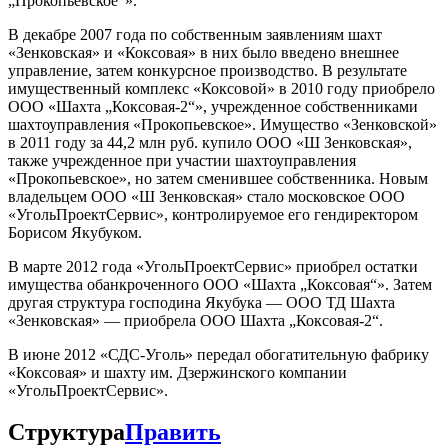
„Прокопьевское“».
В декабре 2007 года по собственным заявлениям шахт
«Зенковская» и «Коксовая» в них было введено внешнее
управление, затем конкурсное производство. В результате
имущественный комплекс «Коксовой» в 2010 году приобрело
ООО «Шахта „Коксовая-2“», учрежденное собственниками
шахтоуправления «Прокопьевское». Имущество «Зенковской»
в 2011 году за 44,2 млн руб. купило ООО «Ш Зенковская»,
также учрежденное при участии шахтоуправления
«Прокопьевское», но затем сменившее собственника. Новым
владельцем ООО «Ш Зенковская» стало московское ООО
«УгольПроектСервис», контролируемое его гендиректором
Борисом Якубуком.
В марте 2012 года «УгольПроектСервис» приобрел остатки
имущества обанкроченного ООО «Шахта „Коксовая“». Затем
другая структура господина Якубука — ООО ТД Шахта
«Зенковская» — приобрела ООО Шахта „Коксовая-2“.
В июне 2012 «СДС-Уголь» передал обогатительную фабрику
«Коксовая» и шахту им. Дзержинского компании
«УгольПроектСервис».
Структура
Править