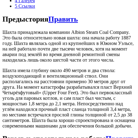
4
Галерея
5
Ссылки
Предыстория
Править
Шахта принадлежала компании Albion Steam Coal Company.
Это была относительно новая шахта: она начала работу 1887
году. Шахта являлась одной из крупнейших в Южном Уэльсе,
на ней работало почти две тысячи человек, хотя на момент
аварии под землёй во время дневной ремонтной смены
находилась лишь около шестой части от этого числа.
Шахта имела глубину около 490 метров и два ствола:
воздухоподающий и вентиляционный ствол. Они
располагались на расстоянии примерно 30 метров друг от
друга. На момент катастрофы разрабатывался пласт Верхний
Четырёхфутовый» (Upper Four Feet). Это был первоклассный
уголь для паровых котлов, и сам пласт был чистым, с
мощностью 1,8 метра до 2,1 метра. Непосредственно над
углём находился прочный пласт сланца толщиной 3,4 метра,
но местами встречался прослой глины толщиной от 2,5 до 38
сантиметров. Шахта была хорошо спроектирована и оснащена
современными машинами для обеспечения большой добычи.