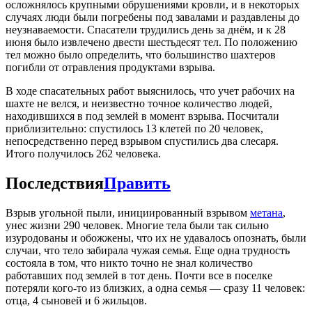
осложнялось крупными обрушениями кровли, и в некоторых
случаях люди были погребены под завалами и раздавлены до
неузнаваемости. Спасатели трудились день за днём, и к 28
июня было извлечено двести шестьдесят тел. По положению
тел можно было определить, что большинство шахтеров
погибли от отравления продуктами взрыва.
В ходе спасательных работ выяснилось, что учет рабочих на
шахте не велся, и неизвестно точное количество людей,
находившихся в под землей в момент взрыва. Посчитали
приблизительно: спустилось 13 клетей по 20 человек,
непосредственно перед взрывом спустились два слесаря.
Итого получилось 262 человека.
Последствия
Править
Взрыв угольной пыли, инициированный взрывом
метана
,
унес жизни 290 человек. Многие тела были так сильно
изуродованы и обожжены, что их не удавалось опознать, были
случаи, что тело забирала чужая семья. Еще одна трудность
состояла в том, что никто точно не знал количество
работавших под землей в тот день. Почти все в поселке
потеряли кого-то из близких, а одна семья — сразу 11 человек:
отца, 4 сыновей и 6 жильцов.