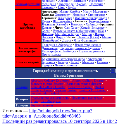
Аберкарн
•
Альбион‎
•
Блантайр
•
Изингтон
•
Великобритания
Ферндейл
•
Гресфорде
•
Хускар
•
Претория
•
Сенгенид
•
Оакс
•
Кэдби
Австралия
:
Маунт-Кембла
•
Маунт-Маллиган
•
Канада:
Хиллкрест
•
Нанаймо
•
Спрингхилл
•
Германия
:
Альсдорф
•
Йоханнгеоргендштадт
•
Реден
•
Штольценбах
•
Бельгия
:
Буа-де-Казьер
•
Прочее
Польша
:
Халемба
•
Клеофас
•
Хайниц
•
Франция:
зарубежье
Курьер
•
Чили:
Сан-Хосе
•
Китай
:
Бэньсиху
•
Хэган
•
Взрыв на шахте в Манчжурии (1931)
•
Япония
:
Мицубиси Ходзё
•
Мицуи
•
Индия
:
Часнала
•
Дори
•
Чехия:
Нельсон (Осек)
•
Мария
(Пршибрам)
•
Дукла
•
Ян и Франтишек
Трагедия в Аберфане
•
Взрыв террикона в
Техногенные
Димитрове
•
Взрыв террикона в Кадиевке
•
катастрофы
Катастрофа в Намбидже
•
Взрыв террикона в
Прокопьевске
Крупнейшие катастрофы мира
•
Австралия
•
Списки аварий
Германия
•
Канада
•
Китай
•
Мексика
•
Польша
•
Турция
•
Чехия
•
Япония
Горнодобывающая промышленность
[
+
]
Великобритании
Abercarn Colliery Explosion‎
•
Albion Colliery Disaster‎
•
Blantyre mining disaster
•
Easington mining disaster
•
Аварии
Ferndale Colliery Disaster
•
Gresford Disaster
•
Huskar
Colliery Disaster
•
Oaks explosion
•
Pretoria Pit Disaster
•
Senghenydd Explosion
Угольная промышленность
•
Памятники шахтерам
•
История
Трагедия в Аберфане
Галереи
Горноспасатели
Источник —
http://miningwiki.ru/w/index.php?
title=Авария_в_Альбионе&oldid=68463
Последний раз редактировалась 10 сентября 2025 в 18:42