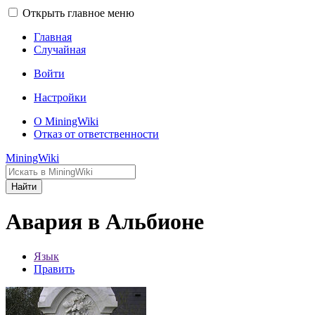
Открыть главное меню
Главная
Случайная
Войти
Настройки
О MiningWiki
Отказ от ответственности
MiningWiki
Найти
Авария в Альбионе
Язык
Править