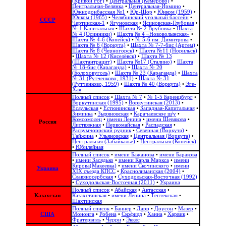
(Кривой Рог)
•
Центральная (Кемерово)
•
Центральная-Белянка
•
Центральная-Ирмино
•
Южнодонбасская №1
•
Юр-Шор
•
Юнком (1959)
•
Юнком (1965)
•
Челябинский угольный бассейн
•
СССР
Чертинская-1
•
Ягуновская
•
Ясиновская-Глубокая
•
№ 1 Капитальная
•
Шахта № 2 Врубовка
•
Шахта
№ 4 (Осинники)
•
Шахта № 4 «Нововолынская»
•
Шахта № 4-6 (Копейск)
•
№ 5-6 им. Димитрова
•
Шахта № 6 (Воркута)
•
Шахта № 7-7-бис (Артем)
•
Шахта № 8 (Черногорск)
•
Шахта №11 (Норильск)
•
Шахта № 12 (Киселёвск)
•
Шахта № 13
(Шахтантрацит)
•
Шахта №17 (Сталино)
•
Шахта
№ 18-бис (Караганда)
•
Шахта № 20
(Болоховуголь)‎
•
Шахта № 23 (Караганда)
•
Шахта
№ 31 (Рутченково, 1931)
•
Шахта № 31
(Рутченково, 1959)
•
Шахта № 40 (Воркута)
•
Эге-
Хая
Полный список
•
Шахта № 7
•
№ 1-5 Баренцбург
•
Воркутинская (1995)
•
Воркутинская (2013)
•
Есаульская
•
Естюнинская
•
Западная-Капитальная
•
Зиминка
•
Зыряновская
•
Карачаевское ш/у
•
Комсомолец
•
имени Ленина
•
имени Шевякова
•
Россия
Листвяжная
•
Первомайская
•
Распадская
•
Расвумчоррский рудник
•
Северная (Воркута)
•
Тайжина
•
Ульяновская
•
Центральная (Воркута)
•
Центральная (Забайкалье)
•
Центральная (Копейск)
•
Юбилейная
Полный список
•
имени Бажанова
•
имени Баракова
•
имени Засядько
•
имени Карла Маркса
•
имени
Кирова(Макеевка)
•
имени Скочинского
•
имени
Украина
ХІХ съезда КПСС
•
Краснолиманская (2004)
•
Славяносербская
•
Суходольская-Восточная (1992)
•
Суходольская-Восточная (2011)
•
Украина
Полный список
•
Абайская
•
Актасская
•
Казахстан
Казахстанская
•
имени Ленина
•
Тентекская
•
Шахтинская
Полный список
•
Баннер
•
Дарр
•
Доусон
•
Мазер
•
США
Мононга
•
Робена
•
Скофилд
•
Ханна
•
Харвик
•
Фратервиль
•
Черри
•
Экклс