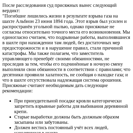
После расследования суд присяжных вынес следующий
вердикт:
"Погибшие лишились жизни в результате взрыва газа на
шахте Альбион 23 июня 1894 года. Этот взрыв был усилен и
распространён угольной пылью, однако присяжные не
согласны относительно точного места его возникновения. Мы
единогласно считаем, что подрывные работы, выполнявшиеся
в шахте при нахождении там людей, без достаточных мер
предосторожности и в нарушение правил, стали причиной
катастрофы. Мы также полагаем, что заместитель
управляющего пренебрёг своими обязанностями, не
проследив за тем, чтобы его подчинённые в ночную смену
выполняли свои обязанности в соответствии с правилами; что
десятники проявили халатность, не сообщая о находке газа; и
что в шахте отсутствовала надлежащая система орошения.
Присяжные считают необходимым дать следующие
рекомендации:
При принудительной посадке кровли категорически
запретить взрывные работы для выбивания деревянной
крепи.
Старые выработки должны быть должным образом
засыпаны или забутованы.
Должен вестись постоянный учёт всех людей,
находящихся в шахте.