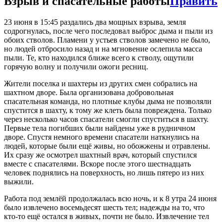
Взрыв и спасательные работы
Править
23 июня в 15:45 раздались два мощных взрыва, земля
содрогнулась, после чего последовал выброс дыма и пыли из
обоих стволов. Пламени у устьев стволов замечено не было,
но людей отбросило назад и на мгновение ослепила масса
пыли. Те, кто находился ближе всего к стволу, ощутили
горячую волну и получили ожоги ресниц.
Жители поселка и шахтеры из других смен собрались на
шахтном дворе. Была организована добровольная
спасательная команда, но плотные клубы дыма не позволяли
спустится в шахту, к тому же клеть была повреждена. Только
через несколько часов спасатели смогли спуститься в шахту.
Первые тела погибших были найдены уже в рудничном
дворе. Спустя немного времени спасатели наткнулись на
людей, которые были ещё живы, но обожжены и отравлены.
Их сразу же осмотрел шахтный врач, который спустился
вместе с спасателями. Вскоре после этого шестнадцать
человек поднялись на поверхность, но лишь пятеро из них
выжили.
Работа под землёй продолжалась всю ночь, и к 8 утра 24 июня
было извлечено восемьдесят шесть тел; надежды на то, что
кто-то ещё остался в живых, почти не было. Извлечение тел