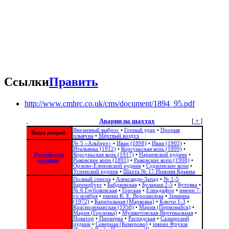
Ссылки
Править
http://www.cmhrc.co.uk/cms/document/1894_95.pdf
Аварии на шахтах
[
+
]
Внезапный выброс
•
Горный удар
•
Прорыв
Виды аварий
плывуна
•
Мёртвый воздух
№ 5 «Альберт»
•
Иван (1898)
•
Иван (1905)
•
Итальянка (1912)
•
Корсуньская копь (1899)
•
Российская
Корсуньская копь (1917)
•
Нарневский рудник
•
империя
Рыковские копи (1891)
•
Рыковские копи (1908)
•
Орлово-Еленовский рудник
•
Судженские копи
•
Успенский рудник
•
Шахта № 17 Нижняя Крынка
Полный список
•
Александр-Запад
•
№ 1-5
Баренцбург
•
Байдаевская
•
Буланаш 2-5
•
Бутовка
•
№ 6 Глубоковская
•
Горская
•
Елпидифор
•
имени 7-
го ноября
•
имени К. Е. Ворошилова
•
Зиминка
(1972)
•
Капитальная (Марковка)
•
Ключи 1-3
•
Краснолиманская (1958)
•
Мария (Первомайск)
•
Мария (Горловка)
•
Мушкетовская-Вертикальная
•
Новатор
•
Пионерка
•
Распадская
•
Салаирский
рудник
•
Северная (Кемерово)
•
имени Фрунзе