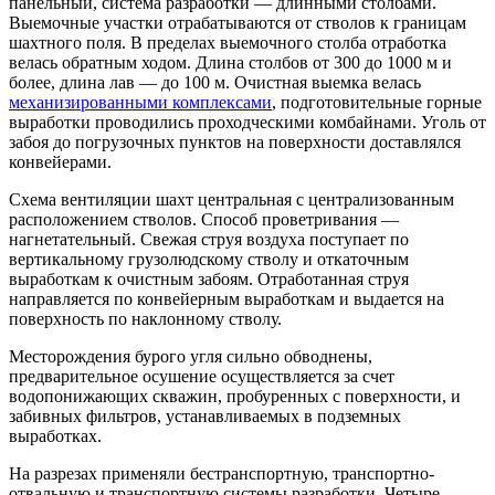
панельный, система разработки — длинными столбами.
Выемочные участки отрабатываются от стволов к границам
шахтного поля. В пределах выемочного столба отработка
велась обратным ходом. Длина столбов от 300 до 1000 м и
более, длина лав — до 100 м. Очистная выемка велась
механизированными комплексами
, подготовительные горные
выработки проводились проходческими комбайнами. Уголь от
забоя до погрузочных пунктов на поверхности доставлялся
конвейерами.
Схема вентиляции шахт центральная с централизованным
расположением стволов. Способ проветривания —
нагнетательный. Свежая струя воздуха поступает по
вертикальному грузолюдскому стволу и откаточным
выработкам к очистным забоям. Отработанная струя
направляется по конвейерным выработкам и выдается на
поверхность по наклонному стволу.
Месторождения бурого угля сильно обводнены,
предварительное осушение осуществляется за счет
водопонижающих скважин, пробуренных с поверхности, и
забивных фильтров, устанавливаемых в подземных
выработках.
На разрезах применяли бестранспортную, транспортно-
отвальную и транспортную системы разработки. Четыре