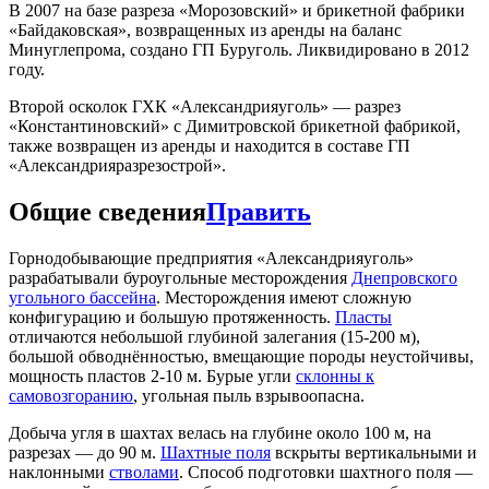
В 2007 на базе разреза «Морозовский» и брикетной фабрики
«Байдаковская», возвращенных из аренды на баланс
Минуглепрома, создано ГП Буруголь. Ликвидировано в 2012
году.
Второй осколок ГХК «Александрияуголь» — разрез
«Константиновский» с Димитровской брикетной фабрикой,
также возвращен из аренды и находится в составе ГП
«Александрияразрезострой».
Общие сведения
Править
Горнодобывающие предприятия «Александрияуголь»
разрабатывали буроугольные месторождения
Днепровского
угольного бассейна
. Месторождения имеют сложную
конфигурацию и большую протяженность.
Пласты
отличаются небольшой глубиной залегания (15-200 м),
большой обводнённостью, вмещающие породы неустойчивы,
мощность пластов 2-10 м. Бурые угли
склонны к
самовозгоранию
, угольная пыль взрывоопасна.
Добыча угля в шахтах велась на глубине около 100 м, на
разрезах — до 90 м.
Шахтные поля
вскрыты вертикальными и
наклонными
стволами
. Способ подготовки шахтного поля —