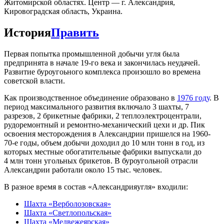
Житомирской областях. Центр — г. Александрия,
Кировоградская область, Украина.
История
Править
Первая попытка промышленной добычи угля была
предпринята в начале 19-го века и закончилась неудачей.
Развитие буроугоьного комплекса произошло во времена
советской власти.
Как производственное объединение образовано в
1976 году
. В
период максимального развития включало 3 шахты, 7
разрезов, 2 брикетные фабрики, 2 теплоэлектроцентрали,
рудоремонтный и ремонтно-механический цехи и др. Пик
освоения месторождения в Александрии пришелся на 1960-
70-е годы, объем добычи доходил до 10 млн тонн в год, из
которых местные обогатительные фабрики выпускали до
4 млн тонн угольных брикетов. В буроугольной отрасли
Александрии работали около 15 тыс. человек.
В разное время в состав «Александрияугля» входили:
Шахта «Верболозовская»
Шахта «Светлопольская»
Шахта «Медвежеярская»