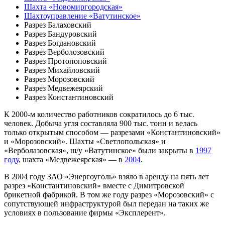
Шахта «Новомиргородская»
Шахтоуправление «Ватутинское»
Разрез Балаховский
Разрез Бандуровский
Разрез Богдановский
Разрез Верболозовский
Разрез Протопоповский
Разрез Михайловский
Разрез Морозовский
Разрез Медвежеярский
Разрез Константиновский
К 2000-м количество работников сократилось до 6 тыс.
человек. Добыча угля составляла 900 тыс. тонн и велась
только открытым способом — разрезами «Константиновский»
и «Морозовский». Шахты «Светлопольская» и
«Верболазовская», ш/у «Ватутинское» были закрыты в
1997
году
, шахта «Медвежеярская» — в
2004
.
В 2004 году ЗАО «Энергоуголь» взяло в аренду на пять лет
разрез «Константиновский» вместе с Димитровской
брикетной фабрикой. В том же году разрез «Морозовский» с
сопутствующей инфраструктурой был передан на таких же
условиях в пользование фирмы «Эксплерент».