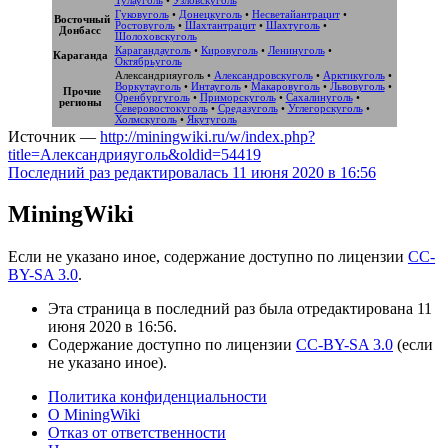
Тулауголь
•
Узловскуголь
Гуковуголь
•
Донецкуголь
•
Несветайантрацит
•
Восточный
Ростовуголь
•
Шахтантрацит
•
Шахтуголь
•
Донбасс
Шолоховскуголь
Карагандауголь
•
Кировуголь
•
Ленинуголь
•
Караганда
Октябрьуголь
Александрияуголь
•
Александровскуголь
•
Арктикуголь
•
Воркутауголь
•
Интауголь
•
Макаровуголь
•
Львовуголь
•
Прочие
Оренбургуголь
•
Приморскуголь
•
Сахалинуголь
•
регионы
Северовостокуголь
•
Средазуголь
•
Углегорскуголь
•
Холмскуголь
•
Якутуголь
Источник —
http://miningwiki.ru/w/index.php?
title=Александрияуголь&oldid=54419
Последний раз редактировалась 11 июня 2020 в 16:56
MiningWiki
Если не указано иное, содержание доступно по лицензии
CC-
BY-SA 3.0
.
Эта страница в последний раз была отредактирована 11
июня 2020 в 16:56.
Содержание доступно по лицензии
CC-BY-SA 3.0
(если
не указано иное).
Политика конфиденциальности
О MiningWiki
Отказ от ответственности