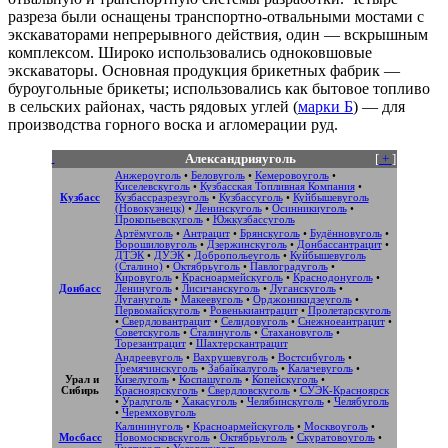
разреза были оснащены транспортно-отвальными мостами с
экскаваторами непрерывного действия, один — вскрышным
комплексом. Широко использовались одноковшовые
экскаваторы. Основная продукция брикетных фабрик —
буроугольные брикеты; использовались как бытовое топливо
в сельских районах, часть рядовых углей (
марки Б
) — для
производства горного воска и агломерации руд.
Александрияуголь
[
+
]
Анжероуголь
•
Беловуголь
•
Кемеровоуголь
•
Киселевскуголь
•
Кузбасская Топливная Компания
•
Кузбасс
Кузбассразрезуголь
•
Кузбассуголь
•
Куйбышевуголь
(Новокузнецк)
•
Ленинскуголь
•
Осинникиуголь
•
Прокопьевскуголь
•
Южкузбассуголь
Артёмуголь
•
Антрацит
•
Брянскуголь
•
Будённовуголь
•
Ворошиловуголь
•
Дзержинскуголь
•
Донбассантрацит
•
ДТЭК
•
ДУЭК
•
Добропольеуголь
•
Куйбышевуголь
(Сталино)
•
Октябрьуголь
•
Павлоградуголь
•
Кировуголь
•
Красноармейскуголь
•
Краснодонуголь
•
Донбасс
Ленинуголь
•
Лисичанскуголь
•
Луганскуголь
•
Лугануголь
•
Макеевуголь
•
Орджоникидзеуголь
•
Первомайскуголь
•
Ровенькиантрацит
•
Пролетарскуголь
•
Свердловантрацит
•
Селидовуголь
•
Снежноеантрацит
•
Советскуголь
•
Сталинуголь
•
Стахановуголь
•
Торезантрацит
•
Шахтерскантрацит
Андреевуголь
•
Вахрушевуголь
•
Востсибуголь
•
Гремячинскуголь
•
Забайкалуголь
•
Калачевуголь
•
Урал и
Кизелуголь
•
Коспашуголь
•
Копейскуголь
•
Сибирь
Красноярскуголь
•
Свердловскуголь
•
СУЭК-Красноярск
•
Уралуголь
•
Хакасуголь
•
Челябинскуголь
•
Челябуголь
•
Черемховуголь
Калининуголь
•
Красноармейскуголь
•
Москвоуголь
•
Мосбасс
Новомосковскуголь
•
Октябрьуголь
•
Скуратовоуголь
•