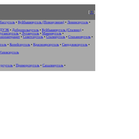
[
+
]
бассуголь
•
Куйбышевуголь (Новокузнецк)
•
Ленинскуголь
•
ДУЭК
•
Добропольеуголь
•
Куйбышевуголь (Сталино)
•
уганскуголь
•
Лугануголь
•
Макеевуголь
•
жноеантрацит
•
Советскуголь
•
Сталинуголь
•
Стахановуголь
•
голь
•
Копейскуголь
•
Красноярскуголь
•
Свердловскуголь
•
Узловскуголь
ургуголь
•
Приморскуголь
•
Сахалинуголь
•