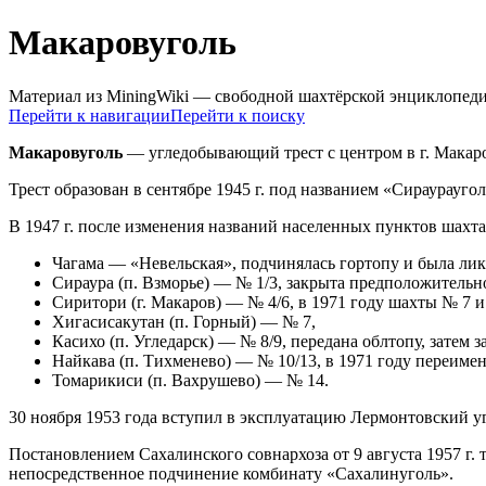
Макаровуголь
Материал из MiningWiki — свободной шахтёрской энциклопед
Перейти к навигации
Перейти к поиску
Макаровуголь
— угледобывающий трест с центром в г. Макар
Трест образован в сентябре 1945 г. под названием «Сираурауго
В 1947 г. после изменения названий населенных пунктов шахта
Чагама — «Невельская», подчинялась гортопу и была ли
Сираура (п. Взморье) — № 1/3, закрыта предположительно
Сиритори (г. Макаров) — № 4/6, в 1971 году шахты № 7 
Хигасисакутан (п. Горный) — № 7,
Касихо (п. Угледарск) — № 8/9, передана облтопу, затем з
Найкава (п. Тихменево) — № 10/13, в 1971 году переимен
Томарикиси (п. Вахрушево) — № 14.
30 ноября 1953 года вступил в эксплуатацию Лермонтовский уг
Постановлением Сахалинского совнархоза от 9 августа 1957 г.
непосредственное подчинение комбинату «Сахалинуголь».