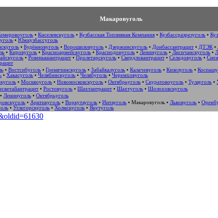
Макаровуголь
емеровоуголь
•
Киселевскуголь
•
Кузбасская Топливная Компания
•
Кузбассразрезуголь
•
Куз
уголь
•
Южкузбассуголь
нскуголь
•
Будённовуголь
•
Ворошиловуголь
•
Дзержинскуголь
•
Донбассантрацит
•
ДТЭК
•
ль
•
Кировуголь
•
Красноармейскуголь
•
Краснодонуголь
•
Ленинуголь
•
Лисичанскуголь
•
Л
айскуголь
•
Ровенькиантрацит
•
Пролетарскуголь
•
Свердловантрацит
•
Селидовуголь
•
Сне
рацит
ль
•
Востсибуголь
•
Гремячинскуголь
•
Забайкалуголь
•
Калачевуголь
•
Кизелуголь
•
Коспашу
ь
•
Хакасуголь
•
Челябинскуголь
•
Челябуголь
•
Черемховуголь
куголь
•
Москвоуголь
•
Новомосковскуголь
•
Октябрьуголь
•
Скуратовоуголь
•
Тулауголь
•
есветайантрацит
•
Ростовуголь
•
Шахтантрацит
•
Шахтуголь
•
Шолоховскуголь
•
Ленинуголь
•
Октябрьуголь
ровскуголь
•
Арктикуголь
•
Воркутауголь
•
Интауголь
•
Макаровуголь
•
Львовуголь
•
Оренб
голь
•
Углегорскуголь
•
Холмскуголь
•
Якутуголь
ь&oldid=61630