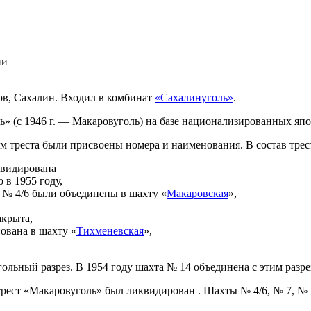
ии
ов, Сахалин. Входил в комбинат
«Сахалинуголь»
.
ль» (с 1946 г. — Макаровуголь) на базе национализированных яп
м треста были присвоены номера и наименования. В состав трес
квидирована
 в 1955 году,
и № 4/6 были объединены в шахту «
Макаровская
»,
акрыта,
ована в шахту «
Тихменевская
»,
ольный разрез. В 1954 году шахта № 14 объединена с этим разр
 трест «Макаровуголь» был ликвидирован . Шахты № 4/6, № 7, №