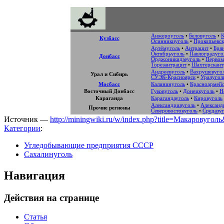
Анжероуголь
•
Беловуголь
•
К
Кузбасс
Осинникиуголь
•
Прокопьевск
Артёмуголь
•
Антрацит
•
Бря
Октябрьуголь
•
Павлоградуго
Донбасс
Орджоникидзеуголь
•
Первом
Торезантрацит
•
Шахтерскант
Андреевуголь
•
Вахрушевуго
Урал и Сибирь
СУЭК-Красноярск
•
Уралугол
Мосбасс
Калининуголь
•
Красноармейс
Восточный Донбасс
Гуковуголь
•
Донецкуголь
•
Н
Караганда
Карагандауголь
•
Кировуголь
Александрияуголь
•
Александ
Прочие регионы
Северовостокуголь
•
Средазу
Источник —
http://miningwiki.ru/w/index.php?title=Макаровугол
Категории
:
Угледобывающие предприятия СССР
Сахалинуголь
Навигация
Действия на странице
Статья