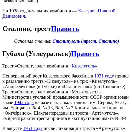
названных выше).
На 1938 год начальник комбината —
Касауров Николай
Данилович
.
Сталино, трест
Править
Основная статья
:
Сталинуголь (трест, Сталино)
Губаха (Углеуральск)
Править
Трест «Сталинуголь» комбината
«Кизелуголь»
.
Непрерывный рост Кизеловского бассейна в
1931 году
привел
к разделению треста «Кизелуголь» на три: «Кизелуголь»,
«Андреевуголь» (в Губахе) и «Сталинуголь» (на Половинке).
Трест «Сталинуголь» комбината «Молотовуголь»
Министерства угольной промышленности СССР организован
в мае
1942 года
на базе шахт: им. Сталина, им. Серова, № 21,
им. Урицкого. № 4, № 13, № 5, № 2 Капитальная, «Пионер»,
«Октябрёнок». Шахты переданы из треста «Артёмуголь».
За время работы треста принята в эксплуатацию шахта № 3/4.
В августе
1951 года
после ликвидации треста «Артёмуголь»