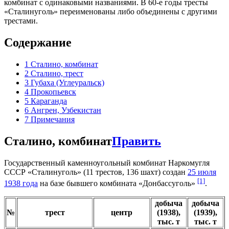
комбинат с одинаковыми названиями. В 60-е годы тресты
«Сталинуголь» переименованы либо объединены с другими
трестами.
Содержание
1
Сталино, комбинат
2
Сталино, трест
3
Губаха (Углеуральск)
4
Прокопьевск
5
Караганда
6
Ангрен, Узбекистан
7
Примечания
Сталино, комбинат
Править
Государственный каменноугольный комбинат Наркомугля
СССР «Сталинуголь» (11 трестов, 136 шахт) создан
25 июля
[1]
1938 года
на базе бывшего комбината «Донбассуголь»
.
добыча
добыча
№
трест
центр
(1938),
(1939),
тыс. т
тыс. т