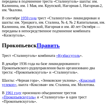
переданы в подчинение треста «Сталинуголь» шахты: им.
Калинина, им. 1 Мая, им. Крупской, Нагорная-1, Нагорная-2,
им. Чкалова.
В сентябре
1959 года
трест «Сталинуголь» ликвидирован и
шахты: им. Урицкого, им. Сталина, № 4, № 2 Капитальная, им.
Калинина, им. Крупской, Нагорная и им. 40 лет Октября —
переданы в непосредственное подчинение комбината
«Кизелуголь».
Прокопьевск
Править
Трест «Сталинуголь» комбината
«Кузбассуголь
».
В декабре 1936 года на базе ликвидированного
Прокопьевского рудоуправления было организовано два
треста: «Прокопьевскуголь» и «Сталинуголь».
Шахты: «Черная гора», «Зенковские уклоны»,
«Красный
углекоп»
, шахта «Коксовая» им. Сталина, им. Молотова.
В
1961 году
произошло объединение трестов
«Прокопьевскуголь»
и «Сталинуголь» в один трест
«Прокопьевскуголь».