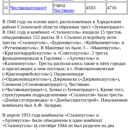
город
11
Чистяковантрацит
4503
4716
Чистяково
В 1940 году на основе шахт, расположенных в Харцызском
районе Сталинской области образован трест «Зуевантрацит».
В 1941 году в комбинат «Сталинуголь» входили 15 трестов,
объединявших 152 шахты. В г. Сталино угледобычу вели
тресты «Сталинуголь», «Буденовуголь», «Куйбышевуголь» и
«Рутченковуголь». В Макеевке их было 3 – «Макеевуголь»,
«Красногвардейскуголь» и «Советскуголь». 2 треста
функционировали в Горловке – «Артемуголь» и
«Калининуголь». Тресты располагались также в пяти городах
и прилегавших к ним поселках: в г. Новоэкономическое
(«Красноармейскуголь»), Орджоникидзе
(«Орджоникидзеуголь»), Дзержинске («Дзержинскуголь»),
Снежном («Снежнянантрацит»), Чистяково
(«Чистяковантрацит»), Зуевке («Зуевантрацит»). Кроме того,
структурными подразделениями «Сталинугля» были тресты
«Донбассуглеразведка» и «Донбассшахтострой». Начальником
комбината был А.Ф. Засядько.
В апреле 1953 года комбинаты «Сталинуголь» и
«Артемуголь» были объединены в один комбинат
«Сталинуголь» (в сентябре 1944 он был разделен на два