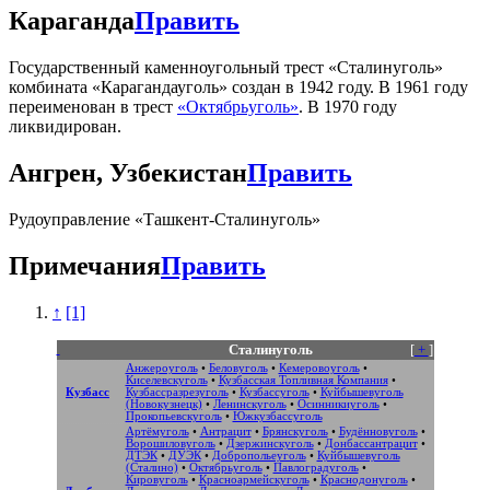
Караганда
Править
Государственный каменноугольный трест «Сталинуголь»
комбината «Карагандауголь» создан в 1942 году. В 1961 году
переименован в трест
«Октябрьуголь»
. В 1970 году
ликвидирован.
Ангрен, Узбекистан
Править
Рудоуправление «Ташкент-Сталинуголь»
Примечания
Править
↑
[1]
Сталинуголь
[
+
]
Анжероуголь
•
Беловуголь
•
Кемеровоуголь
•
Киселевскуголь
•
Кузбасская Топливная Компания
•
Кузбасс
Кузбассразрезуголь
•
Кузбассуголь
•
Куйбышевуголь
(Новокузнецк)
•
Ленинскуголь
•
Осинникиуголь
•
Прокопьевскуголь
•
Южкузбассуголь
Артёмуголь
•
Антрацит
•
Брянскуголь
•
Будённовуголь
•
Ворошиловуголь
•
Дзержинскуголь
•
Донбассантрацит
•
ДТЭК
•
ДУЭК
•
Добропольеуголь
•
Куйбышевуголь
(Сталино)
•
Октябрьуголь
•
Павлоградуголь
•
Кировуголь
•
Красноармейскуголь
•
Краснодонуголь
•