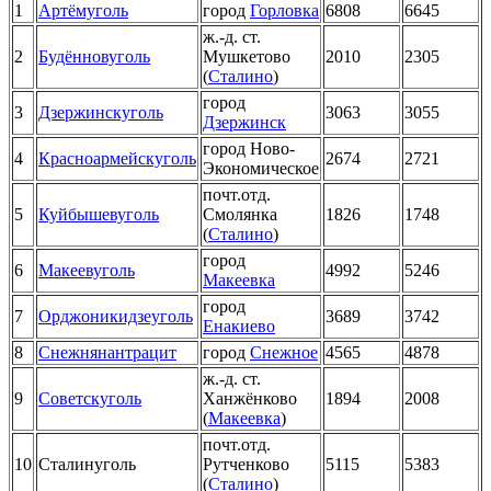
1
Артёмуголь
город
Горловка
6808
6645
ж.-д. ст.
2
Будённовуголь
Мушкетово
2010
2305
(
Сталино
)
город
3
Дзержинскуголь
3063
3055
Дзержинск
город Ново-
4
Красноармейскуголь
2674
2721
Экономическое
почт.отд.
5
Куйбышевуголь
Смолянка
1826
1748
(
Сталино
)
город
6
Макеевуголь
4992
5246
Макеевка
город
7
Орджоникидзеуголь
3689
3742
Енакиево
8
Снежнянантрацит
город
Снежное
4565
4878
ж.-д. ст.
9
Советскуголь
Ханжёнково
1894
2008
(
Макеевка
)
почт.отд.
10
Сталинуголь
Рутченково
5115
5383
(
Сталино
)