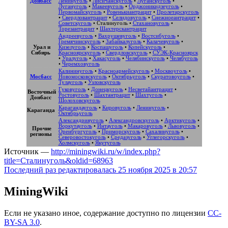
Донбасс
Ленинуголь
•
Лисичанскуголь
•
Луганскуголь
•
Лугануголь
•
Макеевуголь
•
Орджоникидзеуголь
•
Первомайскуголь
•
Ровенькиантрацит
•
Пролетарскуголь
•
Свердловантрацит
•
Селидовуголь
•
Снежноеантрацит
•
Советскуголь
•
Сталинуголь
•
Стахановуголь
•
Торезантрацит
•
Шахтерскантрацит
Андреевуголь
•
Вахрушевуголь
•
Востсибуголь
•
Гремячинскуголь
•
Забайкалуголь
•
Калачевуголь
•
Урал и
Кизелуголь
•
Коспашуголь
•
Копейскуголь
•
Сибирь
Красноярскуголь
•
Свердловскуголь
•
СУЭК-Красноярск
•
Уралуголь
•
Хакасуголь
•
Челябинскуголь
•
Челябуголь
•
Черемховуголь
Калининуголь
•
Красноармейскуголь
•
Москвоуголь
•
Мосбасс
Новомосковскуголь
•
Октябрьуголь
•
Скуратовоуголь
•
Тулауголь
•
Узловскуголь
Гуковуголь
•
Донецкуголь
•
Несветайантрацит
•
Восточный
Ростовуголь
•
Шахтантрацит
•
Шахтуголь
•
Донбасс
Шолоховскуголь
Карагандауголь
•
Кировуголь
•
Ленинуголь
•
Караганда
Октябрьуголь
Александрияуголь
•
Александровскуголь
•
Арктикуголь
•
Воркутауголь
•
Интауголь
•
Макаровуголь
•
Львовуголь
•
Прочие
Оренбургуголь
•
Приморскуголь
•
Сахалинуголь
•
регионы
Северовостокуголь
•
Средазуголь
•
Углегорскуголь
•
Холмскуголь
•
Якутуголь
Источник —
http://miningwiki.ru/w/index.php?
title=Сталинуголь&oldid=68963
Последний раз редактировалась 25 ноября 2025 в 20:57
MiningWiki
Если не указано иное, содержание доступно по лицензии
CC-
BY-SA 3.0
.