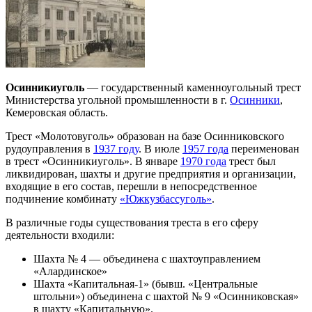
Осинникиуголь
— государственный каменноугольный трест
Министерства угольной промышленности в г.
Осинники
,
Кемеровская область.
Трест «Молотовуголь» образован на базе Осинниковского
рудоуправления в
1937 году
. В июле
1957 года
переименован
в трест «Осинникиуголь». В январе
1970 года
трест был
ликвидирован, шахты и другие предприятия и организации,
входящие в его состав, перешли в непосредственное
подчинение комбинату
«Южкузбассуголь»
.
В различные годы существования треста в его сферу
деятельности входили:
Шахта № 4 — объединена с шахтоуправлением
«Алардинское»
Шахта «Капитальная-1» (бывш. «Центральные
штольни») объединена с шахтой № 9 «Осинниковская»
в шахту «Капитальную».