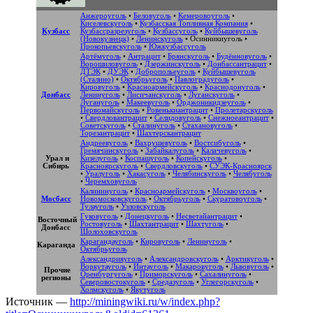
Анжероуголь
•
Беловуголь
•
Кемеровоуголь
•
Киселевскуголь
•
Кузбасская Топливная Компания
•
Кузбасс
Кузбассразрезуголь
•
Кузбассуголь
•
Куйбышевуголь
(Новокузнецк)
•
Ленинскуголь
•
Осинникиуголь
•
Прокопьевскуголь
•
Южкузбассуголь
Артёмуголь
•
Антрацит
•
Брянскуголь
•
Будённовуголь
•
Ворошиловуголь
•
Дзержинскуголь
•
Донбассантрацит
•
ДТЭК
•
ДУЭК
•
Добропольеуголь
•
Куйбышевуголь
(Сталино)
•
Октябрьуголь
•
Павлоградуголь
•
Кировуголь
•
Красноармейскуголь
•
Краснодонуголь
•
Донбасс
Ленинуголь
•
Лисичанскуголь
•
Луганскуголь
•
Лугануголь
•
Макеевуголь
•
Орджоникидзеуголь
•
Первомайскуголь
•
Ровенькиантрацит
•
Пролетарскуголь
•
Свердловантрацит
•
Селидовуголь
•
Снежноеантрацит
•
Советскуголь
•
Сталинуголь
•
Стахановуголь
•
Торезантрацит
•
Шахтерскантрацит
Андреевуголь
•
Вахрушевуголь
•
Востсибуголь
•
Гремячинскуголь
•
Забайкалуголь
•
Калачевуголь
•
Урал и
Кизелуголь
•
Коспашуголь
•
Копейскуголь
•
Сибирь
Красноярскуголь
•
Свердловскуголь
•
СУЭК-Красноярск
•
Уралуголь
•
Хакасуголь
•
Челябинскуголь
•
Челябуголь
•
Черемховуголь
Калининуголь
•
Красноармейскуголь
•
Москвоуголь
•
Мосбасс
Новомосковскуголь
•
Октябрьуголь
•
Скуратовоуголь
•
Тулауголь
•
Узловскуголь
Гуковуголь
•
Донецкуголь
•
Несветайантрацит
•
Восточный
Ростовуголь
•
Шахтантрацит
•
Шахтуголь
•
Донбасс
Шолоховскуголь
Карагандауголь
•
Кировуголь
•
Ленинуголь
•
Караганда
Октябрьуголь
Александрияуголь
•
Александровскуголь
•
Арктикуголь
•
Воркутауголь
•
Интауголь
•
Макаровуголь
•
Львовуголь
•
Прочие
Оренбургуголь
•
Приморскуголь
•
Сахалинуголь
•
регионы
Северовостокуголь
•
Средазуголь
•
Углегорскуголь
•
Холмскуголь
•
Якутуголь
Источник —
http://miningwiki.ru/w/index.php?