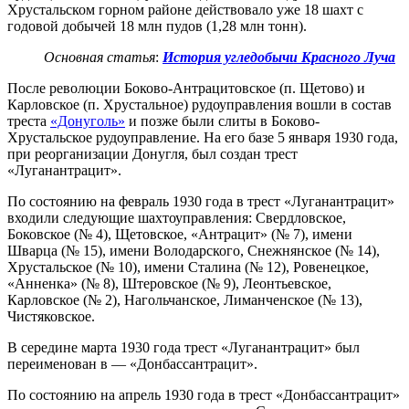
Хрустальском горном районе действовало уже 18 шахт с
годовой добычей 18 млн пудов (1,28 млн тонн).
Основная статья
:
История угледобычи Красного Луча
После революции Боково-Антрацитовское (п. Щетово) и
Карловское (п. Хрустальное) рудоуправления вошли в состав
треста
«Донуголь»
и позже были слиты в Боково-
Хрустальское рудоуправление. На его базе 5 января 1930 года,
при реорганизации Донугля, был создан трест
«Луганантрацит».
По состоянию на февраль 1930 года в трест «Луганантрацит»
входили следующие шахтоуправления: Свердловское,
Боковское (№ 4), Щетовское, «Антрацит» (№ 7), имени
Шварца (№ 15), имени Володарского, Снежнянское (№ 14),
Хрустальское (№ 10), имени Сталина (№ 12), Ровенецкое,
«Анненка» (№ 8), Штеровское (№ 9), Леонтьевское,
Карловское (№ 2), Нагольчанское, Лиманченское (№ 13),
Чистяковское.
В середине марта 1930 года трест «Луганантрацит» был
переименован в — «Донбассантрацит».
По состоянию на апрель 1930 года в трест «Донбассантрацит»