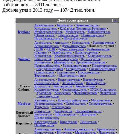
работающих — 8911 человек.
Добыча угля в 2013 году — 1374,2 тыс. тонн.
Донбассантрацит
[
+
]
Анжероуголь
•
Беловуголь
•
Кемеровоуголь
•
Киселевскуголь
•
Кузбасская Топливная Компания
•
Кузбасс
Кузбассразрезуголь
•
Кузбассуголь
•
Куйбышевуголь
(Новокузнецк)
•
Ленинскуголь
•
Осинникиуголь
•
Прокопьевскуголь
•
Южкузбассуголь
Артёмуголь
•
Антрацит
•
Брянскуголь
•
Будённовуголь
•
Ворошиловуголь
•
Дзержинскуголь
•
Донбассантрацит
•
ДТЭК
•
ДУЭК
•
Добропольеуголь
•
Куйбышевуголь
(Сталино)
•
Октябрьуголь
•
Павлоградуголь
•
Кировуголь
•
Красноармейскуголь
•
Краснодонуголь
•
Донбасс
Ленинуголь
•
Лисичанскуголь
•
Луганскуголь
•
Лугануголь
•
Макеевуголь
•
Орджоникидзеуголь
•
Первомайскуголь
•
Ровенькиантрацит
•
Пролетарскуголь
•
Свердловантрацит
•
Селидовуголь
•
Снежноеантрацит
•
Советскуголь
•
Сталинуголь
•
Стахановуголь
•
Торезантрацит
•
Шахтерскантрацит
Андреевуголь
•
Вахрушевуголь
•
Востсибуголь
•
Гремячинскуголь
•
Забайкалуголь
•
Калачевуголь
•
Урал и
Кизелуголь
•
Коспашуголь
•
Копейскуголь
•
Сибирь
Красноярскуголь
•
Свердловскуголь
•
СУЭК-Красноярск
•
Уралуголь
•
Хакасуголь
•
Челябинскуголь
•
Челябуголь
•
Черемховуголь
Калининуголь
•
Красноармейскуголь
•
Москвоуголь
•
Мосбасс
Новомосковскуголь
•
Октябрьуголь
•
Скуратовоуголь
•
Тулауголь
•
Узловскуголь
Гуковуголь
•
Донецкуголь
•
Несветайантрацит
•
Восточный
Ростовуголь
•
Шахтантрацит
•
Шахтуголь
•
Донбасс
Шолоховскуголь
Карагандауголь
•
Кировуголь
•
Ленинуголь
•
Караганда
Октябрьуголь
Александрияуголь
•
Александровскуголь
•
Арктикуголь
•
Воркутауголь
•
Интауголь
•
Макаровуголь
•
Львовуголь
•