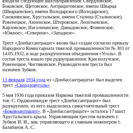
входили следующие шахтоуправления: Свердловское,
Боковское, Щетовское, Антрацитовское, имени Шварца
(Шварцевское), имени Володарского (Володарское),
Снежнянское, Хрустальское, имени Сталина (Сталинское),
Ровенецкое, Анненское, Штеровское, Леонтьевское,
Карловское, Нагольчанское, Давыдовское, Фоминское,
«Южное», «Северное», «Западное».
Трест «Донбассантрацит» вновь был создан согласно приказу
Народного Комиссариата тяжелой промышленности № 303 от
14.05.1932, в ходе разукрупнения объединения «Уголь». В
состав треста вошло три рудоуправления: Краснолучское,
Ровенецкое, Чистяковское. Руководителем треста был
назначен Зубков.
13 февраля
1934 года
из «Донбассантрацита» был выделен
трест
«Свердловуголь»
.
5 мая 1936 года приказом Наркома тяжелой промышленности
тов. С. Орджоникидзе трест «Донбассантрацит» был
разукрупнен, из него выделились самостоятельный трест
«Боковоантрацит»
. В «Донбассантраците» осталось 17 шахт
Хрустальского крыла. Управляющим трестом назначен т.
Зубков И. И., зам. управляющего и главным инженером т.
Балабанов А. С.