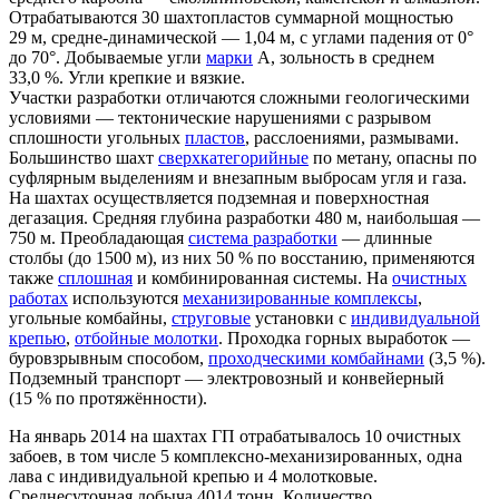
Отрабатываются 30 шахтопластов суммарной мощностью
29 м, средне-динамической — 1,04 м, с углами падения от 0°
до 70°. Добываемые угли
марки
А, зольность в среднем
33,0 %. Угли крепкие и вязкие.
Участки разработки отличаются сложными геологическими
условиями — тектонические нарушениями с разрывом
сплошности угольных
пластов
, расслоениями, размывами.
Большинство шахт
сверхкатегорийные
по метану, опасны по
суфлярным выделениям и внезапным выбросам угля и газа.
На шахтах осуществляется подземная и поверхностная
дегазация. Средняя глубина разработки 480 м, наибольшая —
750 м. Преобладающая
система разработки
— длинные
столбы (до 1500 м), из них 50 % по восстанию, применяются
также
сплошная
и комбинированная системы. На
очистных
работах
используются
механизированные комплексы
,
угольные комбайны,
струговые
установки с
индивидуальной
крепью
,
отбойные молотки
. Проходка горных выработок —
буровзрывным способом,
проходческими комбайнами
(3,5 %).
Подземный транспорт — электровозный и конвейерный
(15 % по протяжённости).
На январь 2014 на шахтах ГП отрабатывалось 10 очистных
забоев, в том числе 5 комплексно-механизированных, одна
лава с индивидуальной крепью и 4 молотковые.
Среднесуточная добыча 4014 тонн. Количество