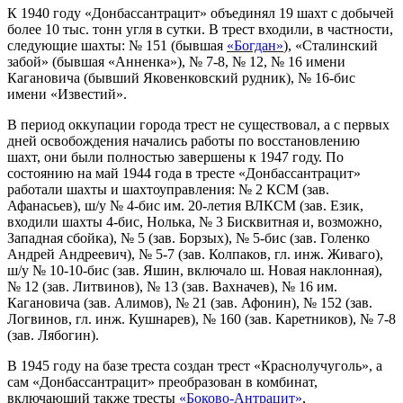
К 1940 году «Донбассантрацит» объединял 19 шахт с добычей
более 10 тыс. тонн угля в сутки. В трест входили, в частности,
следующие шахты: № 151 (бывшая
«Богдан»
), «Сталинский
забой» (бывшая «Анненка»), № 7-8, № 12, № 16 имени
Кагановича (бывший Яковенковский рудник), № 16-бис
имени «Известий».
В период оккупации города трест не существовал, а с первых
дней освобождения начались работы по восстановлению
шахт, они были полностью завершены к 1947 году. По
состоянию на май 1944 года в тресте «Донбассантрацит»
работали шахты и шахтоуправления: № 2 КСМ (зав.
Афанасьев), ш/у № 4-бис им. 20-летия ВЛКСМ (зав. Език,
входили шахты 4-бис, Нолька, № 3 Бисквитная и, возможно,
Западная сбойка), № 5 (зав. Борзых), № 5-бис (зав. Голенко
Андрей Андреевич), № 5-7 (зав. Колпаков, гл. инж. Живаго),
ш/у № 10-10-бис (зав. Яшин, включало ш. Новая наклонная),
№ 12 (зав. Литвинов), № 13 (зав. Вахначев), № 16 им.
Кагановича (зав. Алимов), № 21 (зав. Афонин), № 152 (зав.
Логвинов, гл. инж. Кушнарев), № 160 (зав. Каретников), № 7-8
(зав. Лябогин).
В 1945 году на базе треста создан трест «Краснолучуголь», а
сам «Донбассантрацит» преобразован в комбинат,
включающий также тресты
«Боково-Антрацит»
,