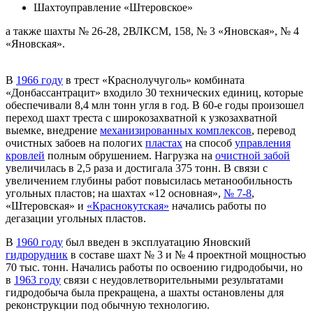
Шахтоуправление «Штеровское»
а также шахты № 26-28, 2ВЛКСМ, 158, № 3 «Яновская», № 4
«Яновская».
В
1966 году
в трест «Краснолучуголь» комбината
«Донбассантрацит» входило 30 технических единиц, которые
обеспечивали 8,4 млн тонн угля в год. В 60-е годы произошел
переход шахт треста с широкозахватной к узкозахватной
выемке, внедрение
механизированных комплексов
, перевод
очистных забоев на пологих
пластах
на способ
управления
кровлей
полным обрушением. Нагрузка на
очистной забой
увеличилась в 2,5 раза и достигала 375 тонн. В связи с
увеличением глубины работ повысилась метанообильность
угольных пластов; на шахтах «12 основная»,
№ 7-8
,
«Штеровская» и
«Краснокутская»
начались работы по
дегазации угольных пластов.
В
1960 году
был введен в эксплуатацию Яновский
гидрорудник
в составе шахт № 3 и № 4 проектной мощностью
70 тыс. тонн. Начались работы по освоению гидродобычи, но
в
1963 году
связи с неудовлетворительными результатами
гидродобыча была прекращена, а шахты остановлены для
реконструкции под обычную технологию.