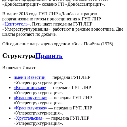
«Донбассантрацит» создано ГП «Донбассантрацит».
В марте 2018 года ГУП ЛНР «Донбассантрацит»
реорганизовано путем присоединения к ГУП ЛНР
«Центруголь»
. Пять шахт переданы ГУП ЛНР
«Углереструктуризация», работают в режиме водоотлива. Две
шахты работают по добыче.
Объединение награждено орденом «Знак Почёта» (1976).
Структура
Править
Включает 7 шахт:
имени Известий
— передана ГУП ЛНР
«Углереструктуризация».
«Княгининская»
— передана ГУП ЛНР
«Углереструктуризация».
«Краснокутская»
— передана ГУП ЛНР
«Углереструктуризация».
«Краснолучская»
— передана ГУП ЛНР
«Углереструктуризация».
«Хрустальская»
— передана ГУП ЛНР
«Углереструктуризация».