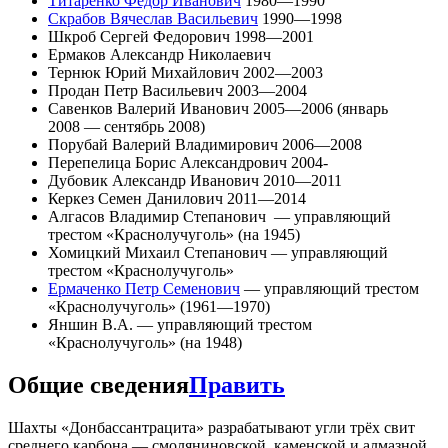
Титаренко Федор Иванович
1980—1990
Скрабов Вячеслав Васильевич
1990—1998
Шкроб Сергей Федорович 1998—2001
Ермаков Александр Николаевич
Тернюк Юрий Михайлович 2002—2003
Продан Петр Васильевич 2003—2004
Савенков Валерий Иванович 2005—2006 (январь
2008 — сентябрь 2008)
Порубай Валерий Владимирович 2006—2008
Перепелица Борис Александрович 2004-
Дубовик Александр Иванович 2010—2011
Керкез Семен Данилович 2011—2014
Алгасов Владимир Степанович — управляющий
трестом «Краснолучуголь» (на 1945)
Хомицкий Михаил Степанович — управляющий
трестом «Краснолучуголь»
Ермаченко Петр Семенович
— управляющий трестом
«Краснолучуголь» (1961—1970)
Яншин В.А. — управляющий трестом
«Краснолучуголь» (на 1948)
Общие сведения
Править
Шахты «Донбассантрацита» разрабатывают угли трёх свит
среднего карбона — смоляниновской, каменской и алмазной.