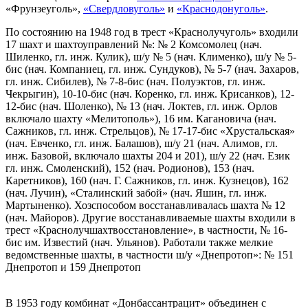
«Фрунзеуголь»,
«Свердловуголь»
и
«Краснодонуголь»
.
По состоянию на 1948 год в трест «Краснолучуголь» входили
17 шахт и шахтоуправлений №: № 2 Комсомолец (нач.
Шиленко, гл. инж. Кулик), ш/у № 5 (нач. Клименко), ш/у № 5-
бис (нач. Компаниец, гл. инж. Сундуков), № 5-7 (нач. Захаров,
гл. инж. Сибилев), № 7-8-бис (нач. Полуэктов, гл. инж.
Чекрыгин), 10-10-бис (нач. Коренко, гл. инж. Крисанков), 12-
12-бис (нач. Шоленко), № 13 (нач. Локтев, гл. инж. Орлов
включало шахту «Мелитополь»), 16 им. Кагановича (нач.
Сажников, гл. инж. Стрельцов), № 17-17-бис «Хрустальская»
(нач. Евченко, гл. инж. Балашов), ш/у 21 (нач. Алимов, гл.
инж. Базовой, включало шахты 204 и 201), ш/у 22 (нач. Език
гл. инж. Смоленский), 152 (нач. Родионов), 153 (нач.
Каретников), 160 (нач. Г. Сажников, гл. инж. Кузнецов), 162
(нач. Лучин), «Сталинский забой» (нач. Яшин, гл. инж.
Мартыненко). Хозспособом восстанавливалась шахта № 12
(нач. Майоров). Другие восстанавливаемые шахты входили в
трест «Краснолучшахтвосстановление», в частности, № 16-
бис им. Известий (нач. Ульянов). Работали также мелкие
ведомственные шахты, в частности ш/у «Днепротоп»: № 151
Днепротоп и 159 Днепротоп
В 1953 году комбинат «Донбассантрацит» объединен с