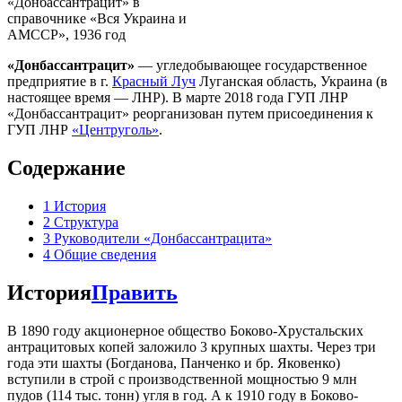
«Донбассантрацит» в
справочнике «Вся Украина и
АМССР», 1936 год
«Донбассантрацит»
— угледобывающее государственное
предприятие в г.
Красный Луч
Луганская область, Украина (в
настоящее время — ЛНР). В марте 2018 года ГУП ЛНР
«Донбассантрацит» реорганизован путем присоединения к
ГУП ЛНР
«Центруголь»
.
Содержание
1
История
2
Структура
3
Руководители «Донбассантрацита»
4
Общие сведения
История
Править
В 1890 году акционерное общество Боково-Хрустальских
антрацитовых копей заложило 3 крупных шахты. Через три
года эти шахты (Богданова, Панченко и бр. Яковенко)
вступили в строй с производственной мощностью 9 млн
пудов (114 тыс. тонн) угля в год. А к 1910 году в Боково-