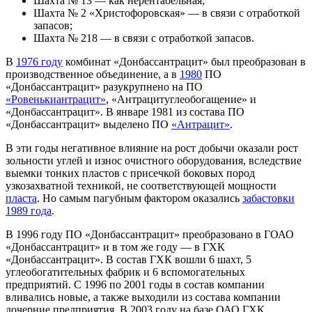
Шахта № 13 — как нерентабельная;
Шахта № 2 «Христофоровская» — в связи с отработкой
запасов;
Шахта № 218 — в связи с отработкой запасов.
В
1976 году
комбинат «Донбассантрацит» был преобразован в
производственное объединение, а в
1980
ПО
«Донбассантрацит» разукрупнено на ПО
«Ровенькиантрацит»
, «Антрацитуглеобогащение» и
«Донбассантрацит». В январе 1981 из состава ПО
«Донбассантрацит» выделено ПО
«Антрацит»
.
В эти годы негативное влияние на рост добычи оказали рост
зольности углей и износ очистного оборудования, вследствие
выемки тонких пластов с присечкой боковых пород
узкозахватной техникой, не соответствующей мощности
пласта
. Но самым пагубным фактором оказались
забастовки
1989 года
.
В 1996 году ПО «Донбассантрацит» преобразовано в ГОАО
«Донбассантрацит» и в том же году — в ГХК
«Донбассантрацит». В состав ГХК вошли 6 шахт, 5
углеобогатительных фабрик и 6 вспомогательных
предприятий. С 1996 по 2001 годы в состав компании
вливались новые, а также выходили из состава компании
дочерние предприятия. В 2003 году на базе ОАО ГХК