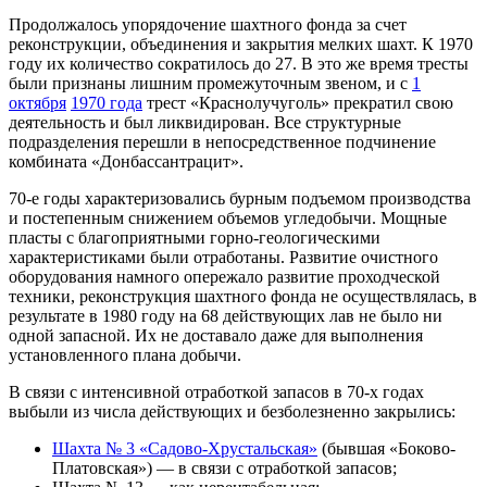
Продолжалось упорядочение шахтного фонда за счет
реконструкции, объединения и закрытия мелких шахт. К 1970
году их количество сократилось до 27. В это же время тресты
были признаны лишним промежуточным звеном, и с
1
октября
1970 года
трест «Краснолучуголь» прекратил свою
деятельность и был ликвидирован. Все структурные
подразделения перешли в непосредственное подчинение
комбината «Донбассантрацит».
70-е годы характеризовались бурным подъемом производства
и постепенным снижением объемов угледобычи. Мощные
пласты с благоприятными горно-геологическими
характеристиками были отработаны. Развитие очистного
оборудования намного опережало развитие проходческой
техники, реконструкция шахтного фонда не осуществлялась, в
результате в 1980 году на 68 действующих лав не было ни
одной запасной. Их не доставало даже для выполнения
установленного плана добычи.
В связи с интенсивной отработкой запасов в 70-х годах
выбыли из числа действующих и безболезненно закрылись:
Шахта № 3 «Садово-Хрустальская»
(бывшая «Боково-
Платовская») — в связи с отработкой запасов;