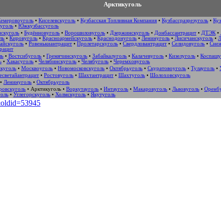
Арктикуголь
емеровоуголь
•
Киселевскуголь
•
Кузбасская Топливная Компания
•
Кузбассразрезуголь
•
Куз
уголь
•
Южкузбассуголь
нскуголь
•
Будённовуголь
•
Ворошиловуголь
•
Дзержинскуголь
•
Донбассантрацит
•
ДТЭК
•
ль
•
Кировуголь
•
Красноармейскуголь
•
Краснодонуголь
•
Ленинуголь
•
Лисичанскуголь
•
Л
айскуголь
•
Ровенькиантрацит
•
Пролетарскуголь
•
Свердловантрацит
•
Селидовуголь
•
Сне
рацит
ль
•
Востсибуголь
•
Гремячинскуголь
•
Забайкалуголь
•
Калачевуголь
•
Кизелуголь
•
Коспашу
ь
•
Хакасуголь
•
Челябинскуголь
•
Челябуголь
•
Черемховуголь
куголь
•
Москвоуголь
•
Новомосковскуголь
•
Октябрьуголь
•
Скуратовоуголь
•
Тулауголь
•
есветайантрацит
•
Ростовуголь
•
Шахтантрацит
•
Шахтуголь
•
Шолоховскуголь
•
Ленинуголь
•
Октябрьуголь
ровскуголь
•
Арктикуголь
•
Воркутауголь
•
Интауголь
•
Макаровуголь
•
Львовуголь
•
Оренб
голь
•
Углегорскуголь
•
Холмскуголь
•
Якутуголь
&oldid=53945