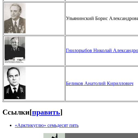
Ульянинский Борис Александров
Гнилорыбов Николай Александр
Беликов Анатолий Кириллович
Ссылки
[
править
]
«Арктикуглю» семьдесят пять