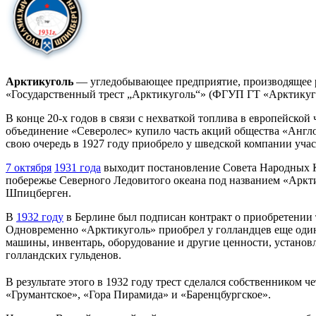
Арктикуголь
— угледобывающее предприятие, производящее р
«Государственный трест „Арктикуголь“» (ФГУП ГТ «Арктикуго
В конце 20-х годов в связи с нехваткой топлива в европейск
объединение «Северолес» купило часть акций общества «Англо
свою очередь в 1927 году приобрело у шведской компании учас
7 октября
1931 года
выходит постановление Совета Народных Ко
побережье Северного Ледовитого океана под названием «Арктик
Шпицберген.
В
1932 году
в Берлине был подписан контракт о приобретении 
Одновременно «Арктикуголь» приобрел у голландцев еще один
машины, инвентарь, оборудование и другие ценности, установ
голландских гульденов.
В результате этого в 1932 году трест сделался собственником
«Грумантское», «Гора Пирамида» и «Баренцбургское».