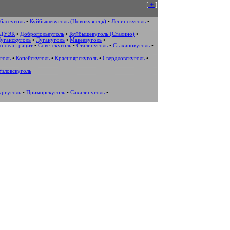
[
+
]
бассуголь
•
Куйбышевуголь (Новокузнецк)
•
Ленинскуголь
•
ДУЭК
•
Добропольеуголь
•
Куйбышевуголь (Сталино)
•
уганскуголь
•
Лугануголь
•
Макеевуголь
•
жноеантрацит
•
Советскуголь
•
Сталинуголь
•
Стахановуголь
•
голь
•
Копейскуголь
•
Красноярскуголь
•
Свердловскуголь
•
Узловскуголь
ургуголь
•
Приморскуголь
•
Сахалинуголь
•