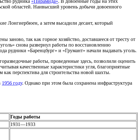
льство рудника
«Пирамида»
. В довоенные годы на этих
ьской областей. Наивысший уровень добычи довоенного
ие Лонгиербюен, а затем высадили десант, который
 заново, так как горное хозяйство, доставшееся от тресту от
куголь» снова развернул работы по восстановлению
ода рудники «Баренцбург» и «Грумант» начали выдавать уголь.
горазведочные работы, проведенные здесь, позволили оценить
учитывая качественные характеристики угля, благоприятные
ом как перспектива для строительства новой шахты.
в
1956 году
. Однако при этом была сохранена инфраструктура
Годы работы
1931—1933