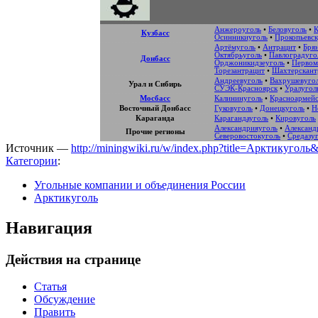
Анжероуголь
•
Беловуголь
•
К
Кузбасс
Осинникиуголь
•
Прокопьевск
Артёмуголь
•
Антрацит
•
Бря
Октябрьуголь
•
Павлоградуго
Донбасс
Орджоникидзеуголь
•
Первом
Торезантрацит
•
Шахтерскант
Андреевуголь
•
Вахрушевуго
Урал и Сибирь
СУЭК-Красноярск
•
Уралугол
Мосбасс
Калининуголь
•
Красноармейс
Восточный Донбасс
Гуковуголь
•
Донецкуголь
•
Н
Караганда
Карагандауголь
•
Кировуголь
Александрияуголь
•
Александ
Прочие регионы
Северовостокуголь
•
Средазу
Источник —
http://miningwiki.ru/w/index.php?title=Арктикуголь
Категории
:
Угольные компании и объединения России
Арктикуголь
Навигация
Действия на странице
Статья
Обсуждение
Править