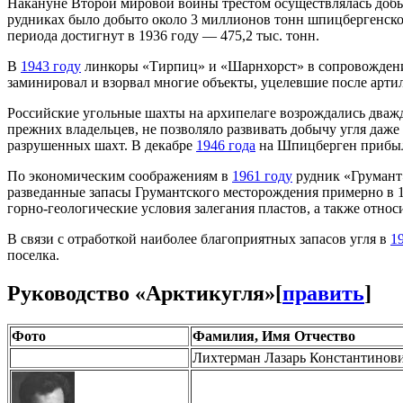
Накануне Второй мировой войны трестом осуществлялась добы
рудниках было добыто около 3 миллионов тонн шпицбергенско
периода достигнут в 1936 году — 475,2 тыс. тонн.
В
1943 году
линкоры «Тирпиц» и «Шарнхорст» в сопровождении
заминировал и взорвал многие объекты, уцелевшие после артил
Российские угольные шахты на архипелаге возрождались дважды
прежних владельцев, не позволяло развивать добычу угля даж
разрушенных шахт. В декабре
1946 года
на Шпицберген прибыл 
По экономическим соображениям в
1961 году
рудник «Грумант»
разведанные запасы Грумантского месторождения примерно в 1
горно-геологические условия залегания пластов, а также относ
В связи с отработкой наиболее благоприятных запасов угля в
1
поселка.
Руководство «Арктикугля»
[
править
]
Фото
Фамилия, Имя Отчество
Лихтерман Лазарь Константинов