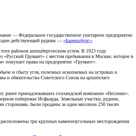
вание — Федеральное государственное унитарное предприятие
ит один действующий рудник —
«Баренцбург»
.
 этих районов шпицбергенским углем. В 1923 году
о «Русский Грумант» с местом пребывания в Москве, которое в
м» покупает права на предприятие «Грумант».
ыче и сбыту угля, полезных ископаемых на островах и
ва и обязательства Советского Союза на архипелаге
рг, ранее принадлежавших голландской компании «Неспико».
ерном побережье Исфьорда. Земельные участки, рудник,
ми сторонами, были проданы за один миллион 250 тысяч
х расположены три крупных каменноугольных месторождения