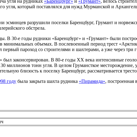
ча угля на рудниках
«Баренцбург»
и
«Грумант»
, велось строите
го угля, который поставлялся для нужд Мурманской и Архангел
 эсминцев разрушили поселки Баренцбург, Грумант и норвежск
лерийского обстрела.
. В 30-е годы рудники «Баренцбург» и «Грумант» были построены
е в минимальных объемах. В послевоенный период трест «Аркти
первый пароход со строителями и шахтерами, а уже через три г
 был законсервирован. В 80-е годы XX века интенсивные геоло
30 миллионов тонн угля. В целом Грумансткое месторождение, 
ительную близость к поселку Баренцбург, рассматривается трест
998 году
была закрыта шахта рудника
«Пирамида»
, построенная 
ич