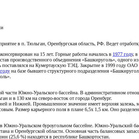
ии
иятие в п. Тюльган, Оренбургская область, РФ. Ведет отработ
аконсервирован на 15 лет. Горные работы начались в
1977 году
, 
состав производственного объединения «Башкируголь», одного из
ь поставлялся на Кумертаускую ТЭЦ. Закрытие в 1999 году ОАО
 году
на базе бывшего структурного подразделения «Башкиругол
оль».
й части Южно-Уральского бассейна. В административном отнош
ган и в 130 км на северо-восток от города Оренбург.
й и Нижней. Промышленное значение имеет верхняя залежь, мощ
совым. Размер карьерного поля в плане 6,5х 1,5 км. Оно разде
в Южно-Уральском буроугольном бассейне. Южно-Уральский ба
тана и Оренбургской области. Основная часть балансовых запас
тонн (25,6 %) находятся в республике Башкортостан.