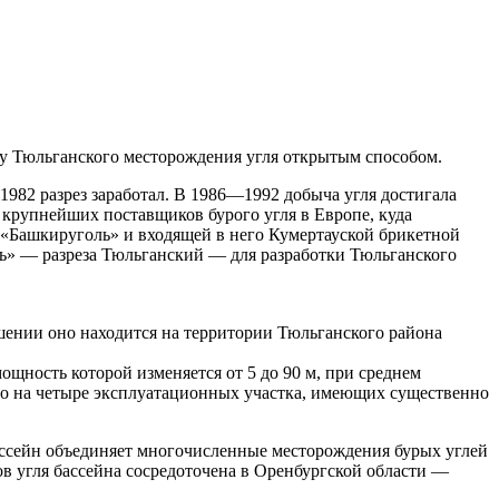
ку Тюльганского месторождения угля открытым способом.
в 1982 разрез заработал. В 1986—1992 добыча угля достигала
 крупнейших поставщиков бурого угля в Европе, куда
 «Башкируголь» и входящей в него Кумертауской брикетной
ь» — разреза Тюльганский — для разработки Тюльганского
ении оно находится на территории Тюльганского района
ность которой изменяется от 5 до 90 м, при среднем
лено на четыре эксплуатационных участка, имеющих существенно
ссейн объединяет многочисленные месторождения бурых углей
ов угля бассейна сосредоточена в Оренбургской области —