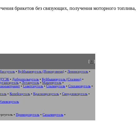
учения брикетов без связующих, получения моторного топлива,
[
+
]
бассуголь
•
Куйбышевуголь (Новокузнецк)
•
Ленинскуголь
•
ДУЭК
•
Добропольеуголь
•
Куйбышевуголь (Сталино)
•
уганскуголь
•
Лугануголь
•
Макеевуголь
•
жноеантрацит
•
Советскуголь
•
Сталинуголь
•
Стахановуголь
•
голь
•
Копейскуголь
•
Красноярскуголь
•
Свердловскуголь
•
Узловскуголь
ургуголь
•
Приморскуголь
•
Сахалинуголь
•