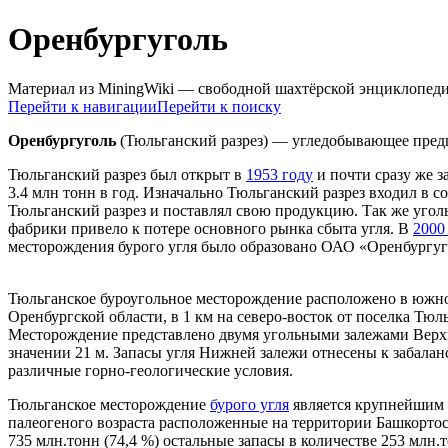
Оренбургуголь
Материал из MiningWiki — свободной шахтёрской энциклопед
Перейти к навигации
Перейти к поиску
Оренбургуголь
(Тюльганский разрез) — угледобывающее предпр
Тюльганский разрез был открыт в
1953 году
и почти сразу же з
3.4 млн тонн в год. Изначально Тюльганский разрез входил в 
Тюльганский разрез и поставлял свою продукцию. Так же угол
фабрики привело к потере основного рынка сбыта угля. В
2000
месторождения бурого угля было образовано ОАО «Оренбургуг
Тюльганское буроугольное месторождение расположено в южно
Оренбургской области, в 1 км на северо-восток от поселка Тюль
Месторождение представлено двумя угольными залежами Верхне
значении 21 м. Запасы угля Нижней залежи отнесены к забалан
различные горно-геологические условия.
Тюльганское месторождение
бурого угля
является крупнейшим 
палеогеного возраста расположенные на территории Башкортос
735 млн.тонн (74,4 %) остальные запасы в количестве 253 млн.