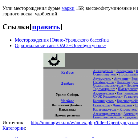
Угли месторождения бурые
марки
1БР, высокобитуминозные и м
горного воска, удобрений.
Ссылки
[
править
]
Месторождения Южно-Уральского бассейна
Официальный сайт ОАО «Оренбургуголь»
Анжероуголь
•
Беловуголь
•
К
Кузбасс
Осинникиуголь
•
Прокопьевск
Артёмуголь
•
Антрацит
•
Бря
Октябрьуголь
•
Павлоградуго
Донбасс
Орджоникидзеуголь
•
Первом
Торезантрацит
•
Шахтерскант
Андреевуголь
•
Вахрушевуго
Урал и Сибирь
СУЭК-Красноярск
•
Уралугол
Мосбасс
Калининуголь
•
Красноармейс
Восточный Донбасс
Гуковуголь
•
Донецкуголь
•
Н
Караганда
Карагандауголь
•
Кировуголь
Александрияуголь
•
Александ
Прочие регионы
Северовостокуголь
•
Средазу
Источник —
http://miningwiki.ru/w/index.php?title=Оренбургуго
Категории
: