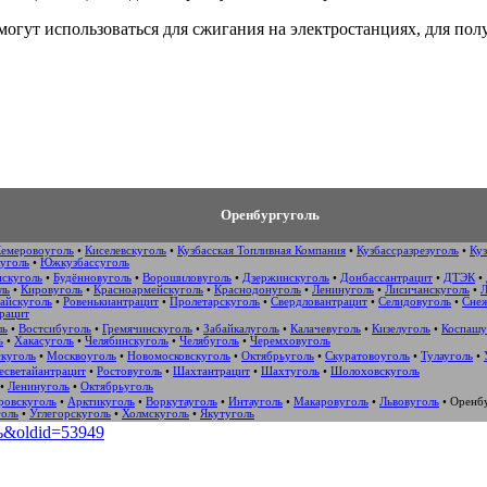
огут использоваться для сжигания на электростанциях, для пол
Оренбургуголь
емеровоуголь
•
Киселевскуголь
•
Кузбасская Топливная Компания
•
Кузбассразрезуголь
•
Куз
уголь
•
Южкузбассуголь
нскуголь
•
Будённовуголь
•
Ворошиловуголь
•
Дзержинскуголь
•
Донбассантрацит
•
ДТЭК
•
ль
•
Кировуголь
•
Красноармейскуголь
•
Краснодонуголь
•
Ленинуголь
•
Лисичанскуголь
•
Л
айскуголь
•
Ровенькиантрацит
•
Пролетарскуголь
•
Свердловантрацит
•
Селидовуголь
•
Сне
рацит
ль
•
Востсибуголь
•
Гремячинскуголь
•
Забайкалуголь
•
Калачевуголь
•
Кизелуголь
•
Коспашу
ь
•
Хакасуголь
•
Челябинскуголь
•
Челябуголь
•
Черемховуголь
куголь
•
Москвоуголь
•
Новомосковскуголь
•
Октябрьуголь
•
Скуратовоуголь
•
Тулауголь
•
есветайантрацит
•
Ростовуголь
•
Шахтантрацит
•
Шахтуголь
•
Шолоховскуголь
•
Ленинуголь
•
Октябрьуголь
ровскуголь
•
Арктикуголь
•
Воркутауголь
•
Интауголь
•
Макаровуголь
•
Львовуголь
•
Оренб
голь
•
Углегорскуголь
•
Холмскуголь
•
Якутуголь
ль&oldid=53949