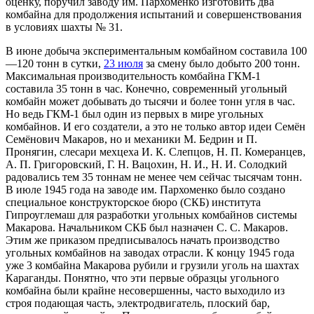
оценку, поручил заводу им. Пархоменко изготовить два
комбайна для продолжения испытаний и совершенствования
в условиях шахты № 31.
В июне добыча экспериментальным комбайном составила 100
—120 тонн в сутки,
23 июля
за смену было добыто 200 тонн.
Максимальная производительность комбайна ГКМ-1
составила 35 тонн в час. Конечно, современный угольный
комбайн может добывать до тысячи и более тонн угля в час.
Но ведь ГКМ-1 был один из первых в мире угольных
комбайнов. И его создатели, а это не только автор идеи Семён
Семёнович Макаров, но и механики М. Бедрин и П.
Пронягин, слесари мехцеха И. К. Слепцов, Н. П. Комеранцев,
А. П. Григоровский, Г. Н. Вацохин, Н. И., Н. И. Солодкий
радовались тем 35 тоннам не менее чем сейчас тысячам тонн.
В июле 1945 года на заводе им. Пархоменко было создано
специальное конструкторское бюро (СКБ) института
Гипроуглемаш для разработки угольных комбайнов системы
Макарова. Начальником СКБ был назначен С. С. Макаров.
Этим же приказом предписывалось начать производство
угольных комбайнов на заводах отрасли. К концу 1945 года
уже 3 комбайна Макарова рубили и грузили уголь на шахтах
Караганды. Понятно, что эти первые образцы угольного
комбайна были крайне несовершенны, часто выходило из
строя подающая часть, электродвигатель, плоский бар,