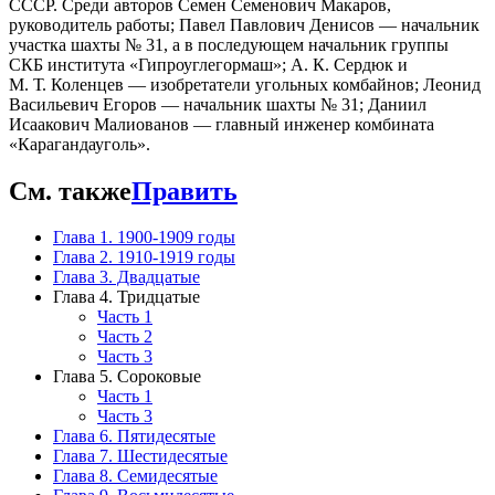
СССР. Среди авторов Семен Семенович Макаров,
руководитель работы; Павел Павлович Денисов — начальник
участка шахты № 31, а в последующем начальник группы
СКБ института «Гипроуглегормаш»; А. К. Сердюк и
М. Т. Коленцев — изобретатели угольных комбайнов; Леонид
Васильевич Егоров — начальник шахты № 31; Даниил
Исаакович Малиованов — главный инженер комбината
«Карагандауголь».
См. также
Править
Глава 1. 1900-1909 годы
Глава 2. 1910-1919 годы
Глава 3. Двадцатые
Глава 4. Тридцатые
Часть 1
Часть 2
Часть 3
Глава 5. Сороковые
Часть 1
Часть 3
Глава 6. Пятидесятые
Глава 7. Шестидесятые
Глава 8. Семидесятые