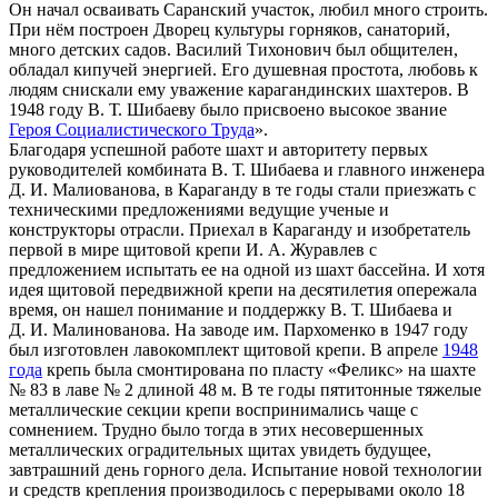
Он начал осваивать Саранский участок, любил много строить.
При нём построен Дворец культуры горняков, санаторий,
много детских садов. Василий Тихонович был общителен,
обладал кипучей энергией. Его душевная простота, любовь к
людям снискали ему уважение карагандинских шахтеров. В
1948 году В. Т. Шибаеву было присвоено высокое звание
Героя Социалистического Труда
».
Благодаря успешной работе шахт и авторитету первых
руководителей комбината В. Т. Шибаева и главного инженера
Д. И. Малиованова, в Караганду в те годы стали приезжать с
техническими предложениями ведущие ученые и
конструкторы отрасли. Приехал в Караганду и изобретатель
первой в мире щитовой крепи И. А. Журавлев с
предложением испытать ее на одной из шахт бассейна. И хотя
идея щитовой передвижной крепи на десятилетия опережала
время, он нашел понимание и поддержку В. Т. Шибаева и
Д. И. Малинованова. На заводе им. Пархоменко в 1947 году
был изготовлен лавокомплект щитовой крепи. В апреле
1948
года
крепь была смонтирована по пласту «Феликс» на шахте
№ 83 в лаве № 2 длиной 48 м. В те годы пятитонные тяжелые
металлические секции крепи воспринимались чаще с
сомнением. Трудно было тогда в этих несовершенных
металлических оградительных щитах увидеть будущее,
завтрашний день горного дела. Испытание новой технологии
и средств крепления производилось с перерывами около 18