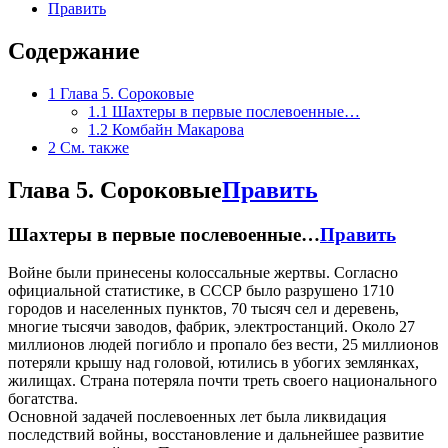
Править
Содержание
1
Глава 5. Сороковые
1.1
Шахтеры в первые послевоенные…
1.2
Комбайн Макарова
2
См. также
Глава 5. Сороковые
Править
Шахтеры в первые послевоенные…
Править
Войне были принесены колоссальные жертвы. Согласно
официальной статистике, в СССР было разрушено 1710
городов и населенных пунктов, 70 тысяч сел и деревень,
многие тысячи заводов, фабрик, электростанций. Около 27
миллионов людей погибло и пропало без вести, 25 миллионов
потеряли крышу над головой, ютились в убогих землянках,
жилищах. Страна потеряла почти треть своего национального
богатства.
Основной задачей послевоенных лет была ликвидация
последствий войны, восстановление и дальнейшее развитие