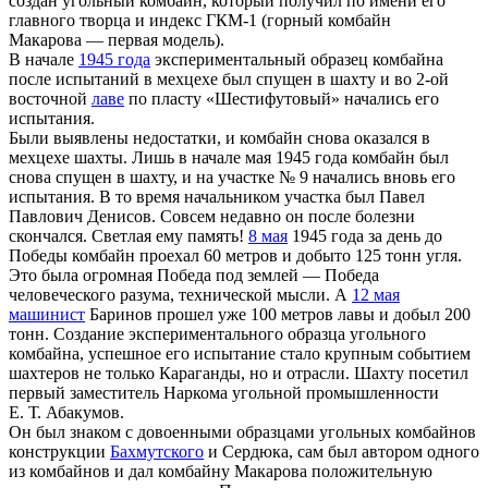
создан угольный комбайн, который получил по имени его
главного творца и индекс ГКМ-1 (горный комбайн
Макарова — первая модель).
В начале
1945 года
экспериментальный образец комбайна
после испытаний в мехцехе был спущен в шахту и во 2-ой
восточной
лаве
по пласту «Шестифутовый» начались его
испытания.
Были выявлены недостатки, и комбайн снова оказался в
мехцехе шахты. Лишь в начале мая 1945 года комбайн был
снова спущен в шахту, и на участке № 9 начались вновь его
испытания. В то время начальником участка был Павел
Павлович Денисов. Совсем недавно он после болезни
скончался. Светлая ему память!
8 мая
1945 года за день до
Победы комбайн проехал 60 метров и добыто 125 тонн угля.
Это была огромная Победа под землей — Победа
человеческого разума, технической мысли. А
12 мая
машинист
Баринов прошел уже 100 метров лавы и добыл 200
тонн. Создание экспериментального образца угольного
комбайна, успешное его испытание стало крупным событием
шахтеров не только Караганды, но и отрасли. Шахту посетил
первый заместитель Наркома угольной промышленности
Е. Т. Абакумов.
Он был знаком с довоенными образцами угольных комбайнов
конструкции
Бахмутского
и Сердюка, сам был автором одного
из комбайнов и дал комбайну Макарова положительную