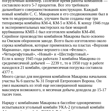
погрузочный конвейер. Полезное время работы комбайнов —
составляло всего 5-7 процентов. Все это требовало
дальнейшего совершенствования конструкции. Каждый
новый комбайн С. С. Макаровым и его сподвижниками был в
чем-то модернизирован, улучшен были созданы еще три
типоразмера комбайна КМ-4, КМ-5 и КМ-6. К концу 1946 года
в экспериментальных мастерских на базе мощной
врубмашины КМП-1 был изготовлен комбайн КМ-4М.
Серийное производство комбайнов Макарова было освоено
на Омском оборонном заводе. Всего было изготовлено около
сорока комбайнов, которые применялись на пластах «Верхняя
Марианна», при выемке верхнего слоя «Феликс».
«Четырехфутовый», «Новый» и «Шестифутовый.»
Если к концу 1945 года работало 3 комбайна Макарова со
среднемесячной добычей — 2239 т., то в 1950 году в работе
находился 21 комбайн, среднемесячная погрузка составила
4377 т.
Много сделал для внедрения комбайнов Макарова начальник
участка № 6 шахты № 31 Георгий Евтропович Ворона. Он
умел выжимать из этой еще несовершенной машины
максимум возможного, и месячная добыча доходила до 15-17
тысяч тонн.
Наряду с комбайнами Макарова в бассейне одновременно
испытывался угольный комбайн УКА-2 (угольный комбайн