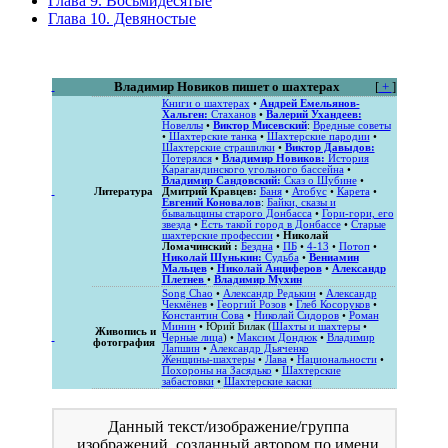
Глава 9. Восьмидесятые
Глава 10. Девяностые
Владимир Новиков пишет о шахтерах
[
+
]
Книги о шахтерах
•
Андрей Емельянов-
Хальген:
Стаханов
•
Валерий Ухандеев:
Новеллы
•
Виктор Мисевский
:
Вредные советы
•
Шахтерские танка
•
Шахтерские пародии
•
Шахтерские страшилки
•
Виктор Давыдов:
Потерялся
•
Владимир Новиков:
История
Карагандинского угольного бассейна
•
Владимир Сандовский:
Сказ о Шубине
•
Литература
Дмитрий Кравцев:
Баня
•
Атобус
•
Карета
•
Евгений Коновалов
:
Байки, сказы и
бывальщины старого Донбасса
•
Гори-гори, его
звезда
•
Есть такой город в Донбассе
•
Старые
шахтерские профессии
•
Николай
Ломачинский :
Бездна
•
ПБ
•
4-13
•
Потоп
•
Николай Шунькин:
Судьба
•
Вениамин
Мальцев
•
Николай Анциферов
•
Александр
Плетнев
•
Владимир Мухин
Song Chao
•
Александр Редькин
•
Александр
Чекмёнев
•
Георгий Розов
•
Глеб Косоруков
•
Константин Сова
•
Николай Сидоров
•
Роман
Минин
• Юрий Билак (
Шахты и шахтеры
•
Живопись и
Черные лица
) •
Максим Дондюк
•
Владимир
фотография
Лапшин
•
Александр Дьяченко
Женщины-шахтеры
•
Лава
•
Национальности
•
Похороны на Засядько
•
Шахтерские
забастовки
•
Шахтерские каски
Данный текст/изображение/группа
изображений, созданный автором по имени