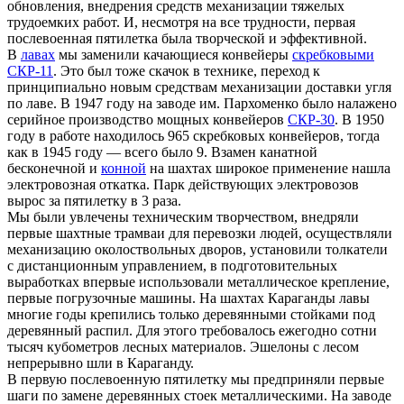
обновления, внедрения средств механизации тяжелых
трудоемких работ. И, несмотря на все трудности, первая
послевоенная пятилетка была творческой и эффективной.
В
лавах
мы заменили качающиеся конвейеры
скребковыми
СКР-11
. Это был тоже скачок в технике, переход к
принципиально новым средствам механизации доставки угля
по лаве. В 1947 году на заводе им. Пархоменко было налажено
серийное производство мощных конвейеров
СКР-30
. В 1950
году в работе находилось 965 скребковых конвейеров, тогда
как в 1945 году — всего было 9. Взамен канатной
бесконечной и
конной
на шахтах широкое применение нашла
электровозная откатка. Парк действующих электровозов
вырос за пятилетку в 3 раза.
Мы были увлечены техническим творчеством, внедряли
первые шахтные трамваи для перевозки людей, осуществляли
механизацию околоствольных дворов, установили толкатели
с дистанционным управлением, в подготовительных
выработках впервые использовали металлическое крепление,
первые погрузочные машины. На шахтах Караганды лавы
многие годы крепились только деревянными стойками под
деревянный распил. Для этого требовалось ежегодно сотни
тысяч кубометров лесных материалов. Эшелоны с лесом
непрерывно шли в Караганду.
В первую послевоенную пятилетку мы предприняли первые
шаги по замене деревянных стоек металлическими. На заводе