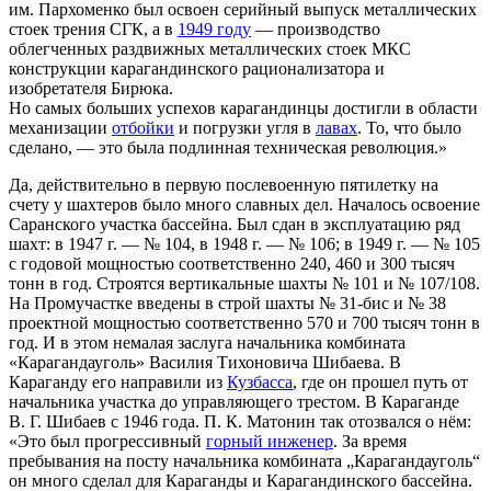
им. Пархоменко был освоен серийный выпуск металлических
стоек трения СГК, а в
1949 году
— производство
облегченных раздвижных металлических стоек МКС
конструкции карагандинского рационализатора и
изобретателя Бирюка.
Но самых больших успехов карагандинцы достигли в области
механизации
отбойки
и погрузки угля в
лавах
. То, что было
сделано, — это была подлинная техническая революция.»
Да, действительно в первую послевоенную пятилетку на
счету у шахтеров было много славных дел. Началось освоение
Саранского участка бассейна. Был сдан в эксплуатацию ряд
шахт: в 1947 г. — № 104, в 1948 г. — № 106; в 1949 г. — № 105
с годовой мощностью соответственно 240, 460 и 300 тысяч
тонн в год. Строятся вертикальные шахты № 101 и № 107/108.
На Промучастке введены в строй шахты № 31-бис и № 38
проектной мощностью соответственно 570 и 700 тысяч тонн в
год. И в этом немалая заслуга начальника комбината
«Карагандауголь» Василия Тихоновича Шибаева. В
Караганду его направили из
Кузбасса
, где он прошел путь от
начальника участка до управляющего трестом. В Караганде
В. Г. Шибаев с 1946 года. П. К. Матонин так отозвался о нём:
«Это был прогрессивный
горный инженер
. За время
пребывания на посту начальника комбината „Карагандауголь“
он много сделал для Караганды и Карагандинского бассейна.