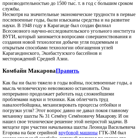
производительностью до 1500 тыс. т. в год с большим сроком
службы.
Несмотря на значительные экономические трудности в первые
послевоенные годы, были изысканы средства и на развитие
науки. В 1948 году в Караганде был создан филиал
Всесоюзного научно-исследовательского угольного института
ВУГИ, который занимается вопросами совершенствования и
создания новой технологии добычи угля подземным и
открытым способами технологии обогащения углей
Карагандинского, Экибастузского бассейнов и
месторождений Средней Азии.
Комбайн Макарова
Править
Как бы ни было тяжело в годы войны, послевоенные годы, а
мысль человеческую невозможно остановить. Она
непрерывно продолжает работать над сложнейшими
проблемами науки и техники. Как облегчить труд
навалоотбойщика, механизировать процессы отбойки и
погрузки угля? Этот вопрос давно не давал покоя главному
механику шахты № 31 Семёну Семёновичу Макарову. И он
нашел свое техническое решение этой непростой задачи. В
мехцехе при участии начальника шахты Леонида Васильевича
Егорова на базе серийной
врубовой машины
ГТК-3М был