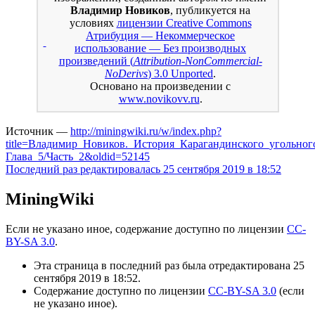
Владимир Новиков
, публикуется на
условиях
лицензии Creative Commons
Атрибуция — Некоммерческое
использование — Без производных
произведений (
Attribution-NonCommercial-
NoDerivs
) 3.0 Unported
.
Основано на произведении с
www.novikovv.ru
.
Источник —
http://miningwiki.ru/w/index.php?
title=Владимир_Новиков._История_Карагандинского_угольног
Глава_5/Часть_2&oldid=52145
Последний раз редактировалась 25 сентября 2019 в 18:52
MiningWiki
Если не указано иное, содержание доступно по лицензии
CC-
BY-SA 3.0
.
Эта страница в последний раз была отредактирована 25
сентября 2019 в 18:52.
Содержание доступно по лицензии
CC-BY-SA 3.0
(если
не указано иное).