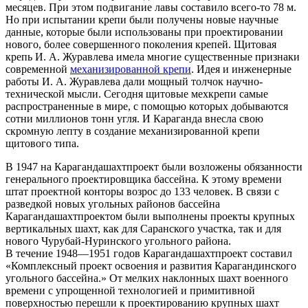
месяцев. При этом подвигание лавы составило всего-то 78 м.
Но при испытании крепи были получены новые научные
данные, которые были использованы при проектировании
нового, более совершенного поколения крепей. Щитовая
крепь И. А. Журавлева имела многие существенные признаки
современной
механизированной крепи
. Идея и инженерные
работы И. А. Журавлева дали мощный толчок научно-
технической мысли. Сегодня щитовые мехкрепи самые
распространенные в мире, с помощью которых добываются
сотни миллионов тонн угля. И Караганда внесла свою
скромную лепту в создание механизированной крепи
щитового типа.
В 1947 на Карагандашахтпроект были возложены обязанности
генерального проектировщика бассейна. К этому времени
штат проектной конторы возрос до 133 человек. В связи с
разведкой новых угольных районов бассейна
Карагандашахтпроектом были выполнены проекты крупных
вертикальных шахт, как для Саранского участка, так и для
нового Чурубай-Нуринского угольного района.
В течение 1948—1951 годов Карагандашахтпроект составил
«Комплексный проект освоения и развития Карагандинского
угольного бассейна.» От мелких наклонных шахт военного
времени с упрощенной технологией и примитивной
поверхностью перешли к проектированию крупных шахт