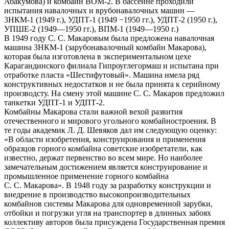
Абакумова) и комбайн ВОМ-2. В бассейне проходили
испытания навалочных и врубонавалочных машин —
3НКМ-1 (1949 г.), УДПТ-1 (1949 −1950 гг.), УДПТ-2 (1950 г.),
УПШЕ-2 (1949—1950 гг.), ВПМ-1 (1949—1950 г.)
В 1949 году С. С. Макаровым была предложена навалочная
машина 3НКМ-1 (зарубонавалочный комбайн Макарова),
которая была изготовлена в экспериментальном цехе
Карагандинского филиала Гипроуглегормаш и испытана при
отработке пласта «Шестифутовый». Машина имела ряд
конструктивных недостатков и не была принята к серийному
производсту. На смену этой машине С. С. Макаров предложил
танкетки УДПТ-1 и УДПТ-2.
Комбайны Макарова стали важной вехой развития
отечественного и мирового угольного комбайностроения. В
те годы академик Л. Д. Шевяков дал им следующую оценку:
«В области изобретения, конструирования и применения
образцов горного комбайна советские изобретатели, как
известно, держат первенство во всем мире. Но наиболее
замечательным достижением является конструирование и
промышленное применение горного комбайна
С. С. Макарова». В 1948 году за разработку конструкции и
внедрение в производство высокопроизводительных
комбайнов системы Макарова для одновременной зарубки,
отбойки и погрузки угля на транспортер в длинных забоях
коллективу авторов была присуждена Государственная премия