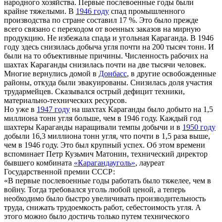
народного хозяйства. Первые послевоенные годы были
крайне тяжелыми. В
1946 году
спад промышленного
производства по стране составил 17 %. Это было прежде
всего связано с переходом от военных заказов на мирную
продукцию. Не избежала спада и угольная Караганда. В 1946
году здесь снизилась добыча угля почти на 200 тысяч тонн. И
были на то объективные причины. Численность рабочих на
шахтах Караганды снизилась почти на две тысячи человек.
Многие вернулись домой в
Донбасс
, в другие освобожденные
районы, откуда были эвакуированы. Снизилась доля участия
трудармейцев. Сказывался острый дефицит техники,
материально-технических ресурсов.
Но уже в
1947 году
на шахтах Караганды было добыто на 1,5
миллиона тонн угля больше, чем в 1946 году. Каждый год
шахтеры Караганды наращивали темпы добычи и в
1950 году
добыли 16,3 миллиона тонн угля, что почти в 1,5 раза выше,
чем в 1946 году. Это был крупный успех. Об этом времени
вспоминает Петр Кузьмич Матонин, технический директор
бывшего комбината
«Карагандауголь»
, лауреат
Государственной премии СССР:
«В первые послевоенные годы работать было тяжелее, чем в
войну. Тогда требовался уголь любой ценой, а теперь
необходимо было быстро увеличивать производительность
труда, снижать трудоемкость работ, себестоимость угля. А
этого можно было достичь только путем технического