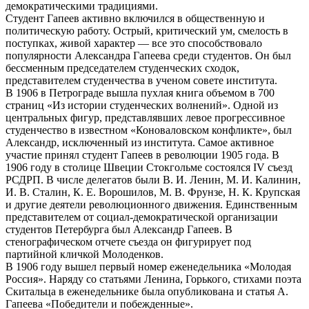
демократическими традициями.
Студент Гапеев активно включился в общественную и
политическую работу. Острый, критический ум, смелость в
поступках, живой характер — все это способствовало
популярности Александра Гапеева среди студентов. Он был
бессменным председателем студенческих сходок,
представителем студенчества в ученом совете института.
В 1906 в Петрограде вышла пухлая книга объемом в 700
страниц «Из истории студенческих волнений». Одной из
центральных фигур, представлявших левое прогрессивное
студенчество в известном «Коноваловском конфликте», был
Александр, исключенный из института. Самое активное
участие принял студент Гапеев в революции 1905 года. В
1906 году в столице Швеции Стокгольме состоялся IV съезд
РСДРП. В числе делегатов были В. И. Ленин, М. И. Калинин,
И. В. Сталин, К. Е. Ворошилов, М. В. Фрунзе, Н. К. Крупская
и другие деятели революционного движения. Единственным
представителем от социал-демократической организации
студентов Петербурга был Александр Гапеев. В
стенографическом отчете съезда он фигурирует под
партийной кличкой Молоденков.
В 1906 году вышел первый номер еженедельника «Молодая
Россия». Наряду со статьями Ленина, Горького, стихами поэта
Скитальца в еженедельнике была опубликована и статья А.
Гапеева «Победители и побежденные».