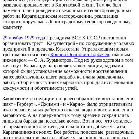
разведок прошлых лет в Киргизской степи. Там же был
намечен план проведения съемочных и геологоразведочных
работ на Карагандинском месторождении, реализация
которого поручалась Ленинградскому геологоразведочному
комитету.
29 ноября
1929 года
Президиум ВСНХ СССР постановил
организовать трест «Казуглестрой» по сооружению угольных
предприятий в пределах Казахстана. Управляющим новым
трестом был назначен
Корней Осипович Горбачев
, главным
инженером — С. А. Бурмистров. Под их руководством в том
же году в Караганду направляется экспедиция, задачами
которой были установление возможности восстановления
ранее действующих шахт, разработка плана разведочных
работ, отбор из доступных выработок проб для исследования
коксуемости и обогатимости углей.
Заключение экспедиции по целесообразности восстановления
шахт «Герберт», «Джимми» и «Карно» было отрицательным
из-за значительных работ по откачке воды и восстановлению
выработок. А на поверхности к тому времени сохранились
лишь два барака да несколько домов. Вот и все, что осталось
от прежней многолетней деятельности по добыче угля на
Карагандинских копях. Все работы, поисковые, разведочные,
по строительству шахт и добыче угля, пришлось начинать с