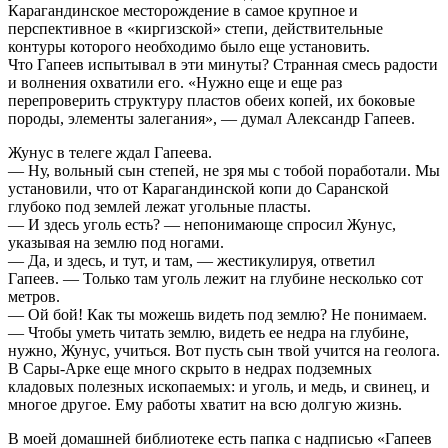
Карагандинское месторождение в самое крупное и
перспективное в «киргизской» степи, действительные
контуры которого необходимо было еще установить.
Что Гапеев испытывал в эти минуты? Странная смесь радости
и волнения охватили его. «Нужно еще и еще раз
перепроверить структуру пластов обеих копей, их боковые
породы, элементы залегания», — думал Александр Гапеев.
Жунус в телеге ждал Гапеева.
— Ну, вольный сын степей, не зря мы с тобой поработали. Мы
установили, что от Карагандинской копи до Саранской
глубоко под землей лежат угольные пласты.
— И здесь уголь есть? — непонимающе спросил Жунус,
указывая на землю под ногами.
— Да, и здесь, и тут, и там, — жестикулируя, ответил
Гапеев. — Только там уголь лежит на глубине несколько сот
метров.
— Ой бой! Как ты можешь видеть под землю? Не понимаем.
— Чтобы уметь читать землю, видеть ее недра на глубине,
нужно, Жунус, учиться. Вот пусть сын твой учится на геолога.
В Сары-Арке еще много скрыто в недрах подземных
кладовых полезных ископаемых: и уголь, и медь, и свинец, и
многое другое. Ему работы хватит на всю долгую жизнь.
В моей домашней библиотеке есть папка с надписью «Гапеев