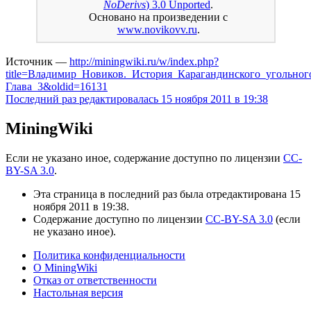
NoDerivs
) 3.0 Unported
.
Основано на произведении с
www.novikovv.ru
.
Источник —
http://miningwiki.ru/w/index.php?
title=Владимир_Новиков._История_Карагандинского_угольног
Глава_3&oldid=16131
Последний раз редактировалась 15 ноября 2011 в 19:38
MiningWiki
Если не указано иное, содержание доступно по лицензии
CC-
BY-SA 3.0
.
Эта страница в последний раз была отредактирована 15
ноября 2011 в 19:38.
Содержание доступно по лицензии
CC-BY-SA 3.0
(если
не указано иное).
Политика конфиденциальности
О MiningWiki
Отказ от ответственности
Настольная версия