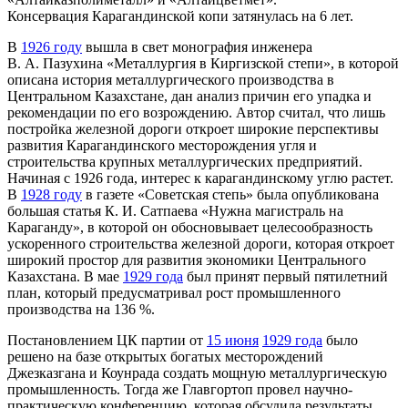
Консервация Карагандинской копи затянулась на 6 лет.
В
1926 году
вышла в свет монография инженера
В. А. Пазухина «Металлургия в Киргизской степи», в которой
описана история металлургического производства в
Центральном Казахстане, дан анализ причин его упадка и
рекомендации по его возрождению. Автор считал, что лишь
постройка железной дороги откроет широкие перспективы
развития Карагандинского месторождения угля и
строительства крупных металлургических предприятий.
Начиная с 1926 года, интерес к карагандинскому углю растет.
В
1928 году
в газете «Советская степь» была опубликована
большая статья К. И. Сатпаева «Нужна магистраль на
Караганду», в которой он обосновывает целесообразность
ускоренного строительства железной дороги, которая откроет
широкий простор для развития экономики Центрального
Казахстана. В мае
1929 года
был принят первый пятилетний
план, который предусматривал рост промышленного
производства на 136 %.
Постановлением ЦК партии от
15 июня
1929 года
было
решено на базе открытых богатых месторождений
Джезказгана и Коунрада создать мощную металлургическую
промышленность. Тогда же Главгортоп провел научно-
практическую конференцию, которая обсудила результаты