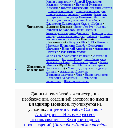
Книги о шахтерах
•
Андрей Емельянов-
Хальген:
Стаханов
•
Валерий Ухандеев:
Новеллы
•
Виктор Мисевский
:
Вредные советы
•
Шахтерские танка
•
Шахтерские пародии
•
Шахтерские страшилки
•
Виктор Давыдов:
Потерялся
•
Владимир Новиков:
История
Карагандинского угольного бассейна
•
Владимир Сандовский:
Сказ о Шубине
•
Литература
Дмитрий Кравцев:
Баня
•
Атобус
•
Карета
•
Евгений Коновалов
:
Байки, сказы и
бывальщины старого Донбасса
•
Гори-гори, его
звезда
•
Есть такой город в Донбассе
•
Старые
шахтерские профессии
•
Николай
Ломачинский :
Бездна
•
ПБ
•
4-13
•
Потоп
•
Николай Шунькин:
Судьба
•
Вениамин
Мальцев
•
Николай Анциферов
•
Александр
Плетнев
•
Владимир Мухин
Song Chao
•
Александр Редькин
•
Александр
Чекмёнев
•
Георгий Розов
•
Глеб Косоруков
•
Константин Сова
•
Николай Сидоров
•
Роман
Минин
• Юрий Билак (
Шахты и шахтеры
•
Живопись и
Черные лица
) •
Максим Дондюк
•
Владимир
фотография
Лапшин
•
Александр Дьяченко
Женщины-шахтеры
•
Лава
•
Национальности
•
Похороны на Засядько
•
Шахтерские
забастовки
•
Шахтерские каски
Данный текст/изображение/группа
изображений, созданный автором по имени
Владимир Новиков
, публикуется на
условиях
лицензии Creative Commons
Атрибуция — Некоммерческое
использование — Без производных
произведений (
Attribution-NonCommercial-