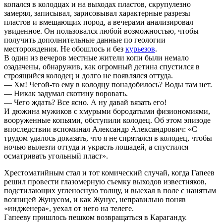
копался в колодцах и на выходах пластов, скрупулезно
замерял, записывал, зарисовывал характерные разрезы
пластов и вмещающих пород, а вечерами анализировал
увиденное. Он пользовался любой возможностью, чтобы
получить дополнительные данные по геологии
месторождения. Не обошлось и без
курьезов
.
В один из вечеров местные жители копи были немало
озадачены, обнаружив, как огромный детина спустился в
строящийся колодец и долго не появлялся оттуда.
— Хм! Чегой-то ему в колодцу понадобилось? Воды там нет.
— Никак задумал скотину воровать.
— Чего ждать? Все ясно. А ну давай вязать его!
И дюжина мужиков с хмурыми бородатыми физиономиями,
вооруженные копьями, обступили колодец. Об этом эпизоде
впоследствии вспоминал Александр Александрович: «С
трудом удалось доказать, что я не спрятался в колодец, чтобы
ночью вылезти оттуда и украсть лошадей, а спустился
осматривать угольный пласт».
Хрестоматийным стал и тот комический случай, когда Гапеев
решил провести глазомерную съемку выходов известняков,
подстилающих угленосную толщу, и выехал в поле с нанятым
возницей Жунусом, и как Жунус, неправильно поняв
«индженера», уехал от него на телеге.
Гапееву пришлось пешком возвращаться в Караганду.