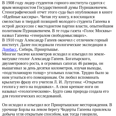
В 1908 году лидер студентов горного института судится с
ярым монархистом Государственной думы Пуришкевичем.
Стенографический отчет этого суда был опубликован в книге
«Идейные кассиры». Читая эту книгу, я восхищался
смелостью и твердой позицией молодого студента Гапеева в
острой дискуссии с мастодонтом партии власти, опытнейшим
политиком Пуришкевичем. В те годы газета «Голос Москвы»
назвал Гапеева «генералом свободомыслящих».
В 1910 году Александр Гапеев окончил с отличием горный
институт. Далее последовали геологические экспедиции в
Донбасс
, Сибирь, Прииртышье.
Многие тысячи километров исходил и изъездил по земле-
матушке геолог Александр Гапеев. Богатырского,
двухметрового роста, в огромных сапогах 46 размера, он
вышагивал за день десятки километров, изучая выходы,
«подстилающую толщу» угольных пластов. Трудно было за
ним угнаться его помощникам. Он любил вспоминать
крылатую фразу его учителя Л. И. Лутугина: «Открытия
геолога у него на подошвах». А свои крепкие ноги он
называл «геологическими». Будто сама природа создала его
для геологических исследований.
Он исходил и изъездил все Прииртышские месторождения. В
урочище Борлы на левом берегу Чидерты Гапеева привлекла
добыча угля открытым способом, как тогда говорили,