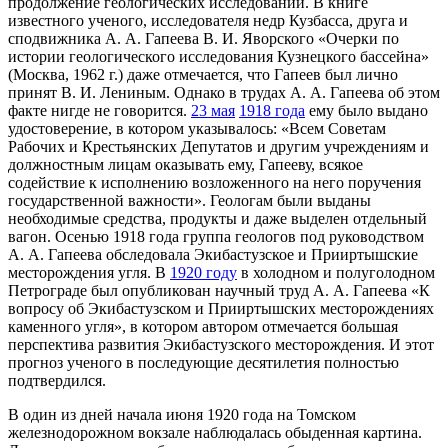
продолжение геологических исследований. В книге
известного ученого, исследователя недр Кузбасса, друга и
сподвижника А. А. Гапеева В. И. Яворского «Очерки по
истории геологического исследования Кузнецкого бассейна»
(Москва, 1962 г.) даже отмечается, что Гапеев был лично
принят В. И. Лениным. Однако в трудах А. А. Гапеева об этом
факте нигде не говорится.
23 мая
1918 года
ему было выдано
удостоверение, в котором указывалось: «Всем Советам
Рабочих и Крестьянских Депутатов и другим учреждениям и
должностным лицам оказывать ему, Гапееву, всякое
содействие к исполнению возложенного на него поручения
государственной важности». Геологам были выданы
необходимые средства, продукты и даже выделен отдельный
вагон. Осенью 1918 года группа геологов под руководством
А. А. Гапеева обследовала Экибастузское и Прииртышские
месторождения угля. В
1920 году
в холодном и полуголодном
Петрограде был опубликован научный труд А. А. Гапеева «К
вопросу об Экибастузском и Прииртышских месторождениях
каменного угля», в котором автором отмечается большая
перспектива развития Экибастузского месторождения. И этот
прогноз ученого в последующие десятилетия полностью
подтвердился.
В один из дней начала июня 1920 года на Томском
железнодорожном вокзале наблюдалась обыденная картина.