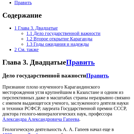
Править
Содержание
1
Глава 3. Двадцатые
1.1
Дело государственной важности
1.2
Второе открытие Караганды
1.3
Годы ожидания и надежды
2
См. также
Глава 3. Двадцатые
Править
Дело государственной важности
Править
Признание плохо изученного Карагандинского
месторождения угля крупнейшим в Казахстане и одним из
перспективных даже в масштабах страны неразрывно связано
с именем выдающегося ученого, заслуженного деятеля науки
и техники РСФСР, лауреата Государственной премии СССР,
доктора геолого-минералогических наук, профессора
Александра Александровича Гапеева
.
Геологическую деятельность А. А. Гапеев начал еще в