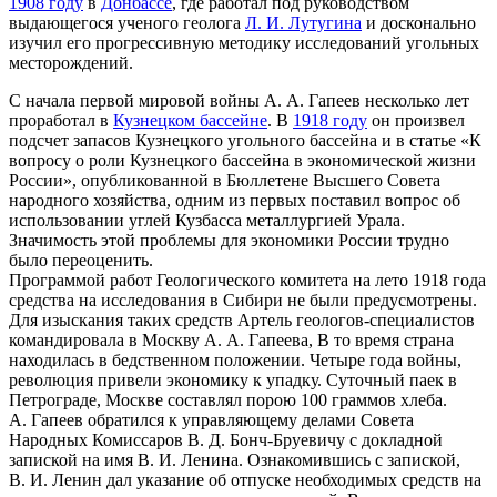
1908 году
в
Донбассе
, где работал под руководством
выдающегося ученого геолога
Л. И. Лутугина
и досконально
изучил его прогрессивную методику исследований угольных
месторождений.
С начала первой мировой войны А. А. Гапеев несколько лет
проработал в
Кузнецком бассейне
. В
1918 году
он произвел
подсчет запасов Кузнецкого угольного бассейна и в статье «К
вопросу о роли Кузнецкого бассейна в экономической жизни
России», опубликованной в Бюллетене Высшего Совета
народного хозяйства, одним из первых поставил вопрос об
использовании углей Кузбасса металлургией Урала.
Значимость этой проблемы для экономики России трудно
было переоценить.
Программой работ Геологического комитета на лето 1918 года
средства на исследования в Сибири не были предусмотрены.
Для изыскания таких средств Артель геологов-специалистов
командировала в Москву А. А. Гапеева, В то время страна
находилась в бедственном положении. Четыре года войны,
революция привели экономику к упадку. Суточный паек в
Петрограде, Москве составлял порою 100 граммов хлеба.
А. Гапеев обратился к управляющему делами Совета
Народных Комиссаров В. Д. Бонч-Бруевичу с докладной
запиской на имя В. И. Ленина. Ознакомившись с запиской,
В. И. Ленин дал указание об отпуске необходимых средств на