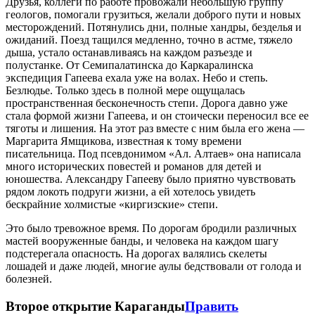
Друзья, коллеги по работе провожали небольшую группу
геологов, помогали грузиться, желали доброго пути и новых
месторождений. Потянулись дни, полные хандры, безделья и
ожиданий. Поезд тащился медленно, точно в астме, тяжело
дыша, устало останавливаясь на каждом разъезде и
полустанке. От Семипалатинска до Каркаралинска
экспедиция Гапеева ехала уже на волах. Небо и степь.
Безлюдье. Только здесь в полной мере ощущалась
пространственная бесконечность степи. Дорога давно уже
стала формой жизни Гапеева, и он стоически переносил все ее
тяготы и лишения. На этот раз вместе с ним была его жена —
Маргарита Ямщикова, известная к тому времени
писательница. Под псевдонимом «Ал. Алтаев» она написала
много исторических повестей и романов для детей и
юношества. Александру Гапееву было приятно чувствовать
рядом локоть подруги жизни, а ей хотелось увидеть
бескрайние холмистые «киргизские» степи.
Это было тревожное время. По дорогам бродили различных
мастей вооруженные банды, и человека на каждом шагу
подстерегала опасность. На дорогах валялись скелеты
лошадей и даже людей, многие аулы бедствовали от голода и
болезней.
Второе открытие Караганды
Править