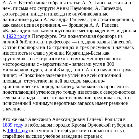
А. А.». В этой папке собраны статьи А. А. Гапеева, статьи о
нем, письма его супруги Анны Наумовны, А. Гапеевой,
фотографии, нигде и никогда не опубликованные,
написанные рукой Александра Гапеева, три стихотворения и,
как самая ценная реликвия, — брошюра А. А. Гапеева
«Карагандинское каменноугольное месторождение», изданная
в
1922 году
в Петербурге. Эта пожелтевшая брошюра из
личной библиотеки профессора — подарок вдовы Гапеевой.
С этой брошюры на 16 страницах и трех рисунков и началась
известность и слава урочища Караганды-Басы как
крупнейшего в «киргизских» степях каменноугольного
месторождения с «вероятными» запасами угля в 300
миллиардов пудов, или 4,8 млрд тонн. Автор научного труда
пишет: «Спокойное залегание углей во всей описанной
площади, отсутствие на ней выходов массивно-
кристаллических пород, наконец, возможность проследить
подстилающий угленосную толщу известняк с северо-востока,
севера и запада — все это дает основание предполагать, что
исчисленный минимум вероятных запасов имеет реальное
значение».
Кто же был Александр Александрович Гапеев? Родился в
1889 году
в небольшом городке Кромы Орловской губернии.
В
1900 году
поступил в Петербургский горный институт,
старейшее высшее учебное заведение страны с