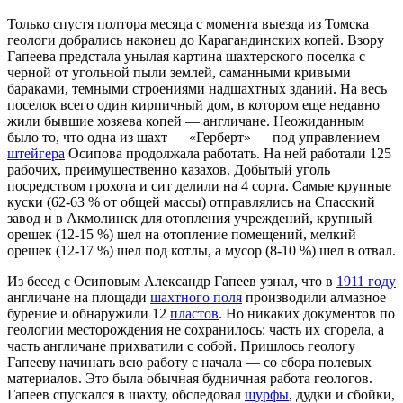
Только спустя полтора месяца с момента выезда из Томска
геологи добрались наконец до Карагандинских копей. Взору
Гапеева предстала унылая картина шахтерского поселка с
черной от угольной пыли землей, саманными кривыми
бараками, темными строениями надшахтных зданий. На весь
поселок всего один кирпичный дом, в котором еще недавно
жили бывшие хозяева копей — англичане. Неожиданным
было то, что одна из шахт — «Герберт» — под управлением
штейгера
Осипова продолжала работать. На ней работали 125
рабочих, преимущественно казахов. Добытый уголь
посредством грохота и сит делили на 4 сорта. Самые крупные
куски (62-63 % от общей массы) отправлялись на Спасский
завод и в Акмолинск для отопления учреждений, крупный
орешек (12-15 %) шел на отопление помещений, мелкий
орешек (12-17 %) шел под котлы, а мусор (8-10 %) шел в отвал.
Из бесед с Осиповым Александр Гапеев узнал, что в
1911 году
англичане на площади
шахтного поля
производили алмазное
бурение и обнаружили 12
пластов
. Но никаких документов по
геологии месторождения не сохранилось: часть их сгорела, а
часть англичане прихватили с собой. Пришлось геологу
Гапееву начинать всю работу с начала — со сбора полевых
материалов. Это была обычная будничная работа геологов.
Гапеев спускался в шахту, обследовал
шурфы
, дудки и сбойки,