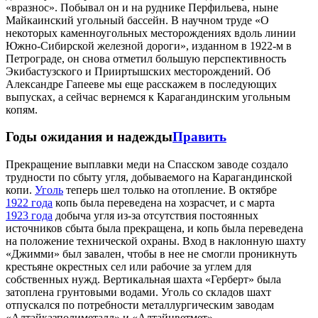
«вразнос». Побывал он и на руднике Перфильева, ныне
Майкаинский угольный бассейн. В научном труде «О
некоторых каменноугольных месторождениях вдоль линии
Южно-Сибирской железной дороги», изданном в 1922-м в
Петрограде, он снова отметил большую перспективность
Экибастузского и Прииртышских месторождений. Об
Александре Гапееве мы еще расскажем в последующих
выпусках, а сейчас вернемся к Карагандинским угольным
копям.
Годы ожидания и надежды
Править
Прекращение выплавки меди на Спасском заводе создало
трудности по сбыту угля, добываемого на Карагандинской
копи.
Уголь
теперь шел только на отопление. В октябре
1922 года
копь была переведена на хозрасчет, и с марта
1923 года
добыча угля из-за отсутствия постоянных
источников сбыта была прекращена, и копь была переведена
на положение технической охраны. Вход в наклонную шахту
«Джимми» был завален, чтобы в нее не смогли проникнуть
крестьяне окрестных сел или рабочие за углем для
собственных нужд. Вертикальная шахта «Герберт» была
затоплена грунтовыми водами. Уголь со складов шахт
отпускался по потребности металлургическим заводам
«Алтайказполиметалл» и «Алтайцветмет».