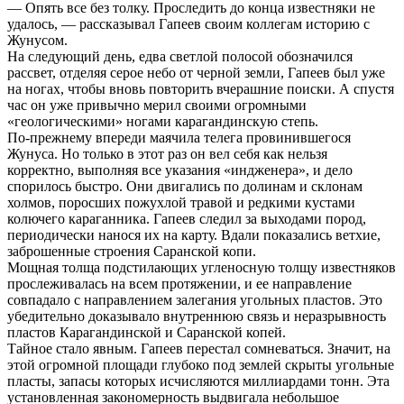
— Опять все без толку. Проследить до конца известняки не
удалось, — рассказывал Гапеев своим коллегам историю с
Жунусом.
На следующий день, едва светлой полосой обозначился
рассвет, отделяя серое небо от черной земли, Гапеев был уже
на ногах, чтобы вновь повторить вчерашние поиски. А спустя
час он уже привычно мерил своими огромными
«геологическими» ногами карагандинскую степь.
По-прежнему впереди маячила телега провинившегося
Жунуса. Но только в этот раз он вел себя как нельзя
корректно, выполняя все указания «индженера», и дело
спорилось быстро. Они двигались по долинам и склонам
холмов, поросших пожухлой травой и редкими кустами
колючего караганника. Гапеев следил за выходами пород,
периодически нанося их на карту. Вдали показались ветхие,
заброшенные строения Саранской копи.
Мощная толща подстилающих угленосную толщу известняков
прослеживалась на всем протяжении, и ее направление
совпадало с направлением залегания угольных пластов. Это
убедительно доказывало внутреннюю связь и неразрывность
пластов Карагандинской и Саранской копей.
Тайное стало явным. Гапеев перестал сомневаться. Значит, на
этой огромной площади глубоко под землей скрыты угольные
пласты, запасы которых исчисляются миллиардами тонн. Эта
установленная закономерность выдвигала небольшое