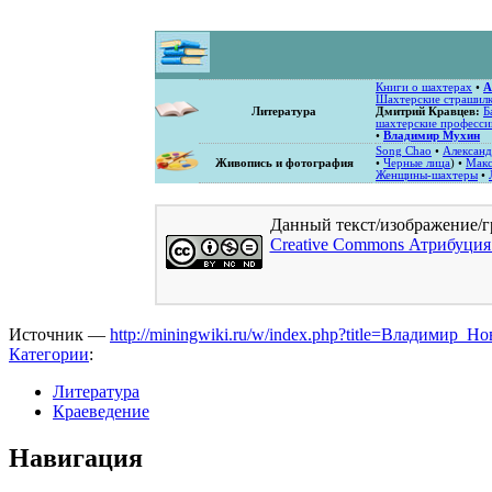
Книги о шахтерах
•
А
Шахтерские страшил
Литература
Дмитрий Кравцев:
Б
шахтерские професси
•
Владимир Мухин
Song Chao
•
Александ
Живопись и фотография
•
Черные лица
) •
Мак
Женщины-шахтеры
•
Данный текст/изображение/г
Creative Commons Атрибуция
Источник —
http://miningwiki.ru/w/index.php?title=Владимир
Категории
:
Литература
Краеведение
Навигация