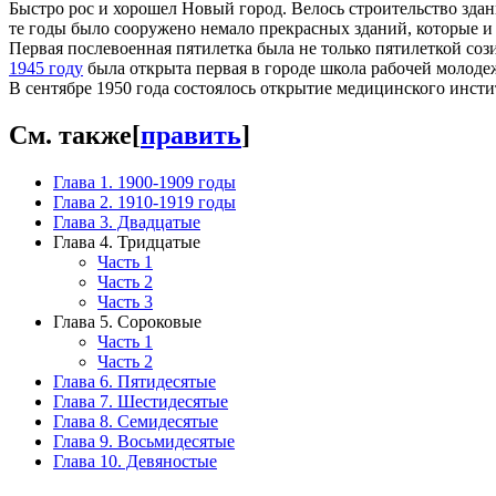
Быстро рос и хорошел Новый город. Велось строительство зда
те годы было сооружено немало прекрасных зданий, которые и
Первая послевоенная пятилетка была не только пятилеткой соз
1945 году
была открыта первая в городе школа рабочей молоде
В сентябре 1950 года состоялось открытие медицинского инсти
См. также
[
править
]
Глава 1. 1900-1909 годы
Глава 2. 1910-1919 годы
Глава 3. Двадцатые
Глава 4. Тридцатые
Часть 1
Часть 2
Часть 3
Глава 5. Сороковые
Часть 1
Часть 2
Глава 6. Пятидесятые
Глава 7. Шестидесятые
Глава 8. Семидесятые
Глава 9. Восьмидесятые
Глава 10. Девяностые