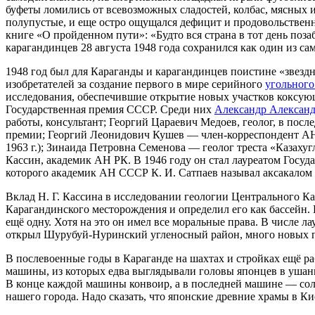
буфеты ломились от всевозможных сладостей, колбас, мясных и
полупустые, и еще остро ощущался дефицит и продовольственн
книге «О пройденном пути»: «Будто вся страна в тот день поза
карагандинцев 28 августа 1948 года сохранился как один из са
1948 год был для Караганды и карагандинцев поистине «звезд
изобретателей за создание первого в мире серийного
угольного
исследования, обеспечившие открытие новых участков коксующ
Государственная премия СССР. Среди них
Александр Александ
работы, консультант; Георгий Цараевич Медоев, геолог, в пос
премии; Георгий Леонидович Кушев — член-корреспондент АН 
1963 г.); Зинаида Петровна Семенова — геолог треста «Казаху
Кассин, академик АН РК. В 1946 году он стал лауреатом Госу
которого академик АН СССР К. И. Сатпаев называл аксакалом 
Вклад Н. Г. Кассина в исследовании геологии Центрального К
Карагандинского месторождения и определил его как бассейн.
ещё одну. Хотя на это он имел все моральные права. В числе 
открыл Шурубуй-Нуринский угленосный район, много новых пл
В послевоенные годы в Караганде на шахтах и стройках ещё 
машины, из которых едва выглядывали головы японцев в ушанк
В конце каждой машины конвоир, а в последней машине — солда
нашего города. Надо сказать, что японские древние храмы в К