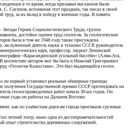
гандинцев в то время, когда прилавки магазинов были
С. Сагинов, вспоминая этот праздник, так писал в своей
й труд, за их вклад в победу в военные годы. В памяти
 Звезды Героев Социалистического Труда, группа
аконец, достойно оценен труд геологов. За геологические
торов была в том же 1948 году также присуждена
ор, заслуженный деятель науки и техники СССР, руководитель
-минералогических наук, профессор, лауреат Ленинской
монографии «Карагандинский угольный бассейн» (Алма-Ата,
. В коллективе авторов мог бы быть и Николай Григорьевич
руд «Геология Казахстана». Это был выдающийся геолог,
нно он первый установил реальные обширные границы
осле получения Государственной премии СССР претендовать на
итель геологоразведочных работ начала 30-ых годов. Он
ные годы он работал на Дальнем Востоке.
нят, как по ухабистым дорогам города проезжали грузовые
тал летний театр, ныне одна из достопримечательностей
тый опыт строительства деревянных сооружений.