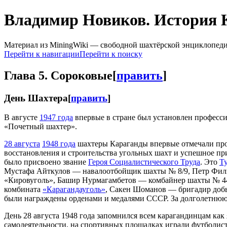
Владимир Новиков. История К
Материал из MiningWiki — свободной шахтёрской энциклопед
Перейти к навигации
Перейти к поиску
Глава 5. Сороковые
[
править
]
День Шахтера
[
править
]
В августе
1947 года
впервые в стране был установлен профес
«Почетный шахтер».
28 августа
1948 года
шахтеры Караганды впервые отмечали про
восстановления и строительства угольных шахт и успешное пр
было присвоено звание
Героя Социалистического Труда
. Это
Т
Мустафа Айткулов — навалоотбойщик шахты № 8/9, Петр Фил
«Кировуголь», Башир Нурмагамбетов — комбайнер шахты № 4
комбината
«Карагандауголь»
, Сакен Шоманов — бригадир добы
были награждены орденами и медалями СССР. За долголетнюю
День 28 августа 1948 года запомнился всем карагандинцам как
самодеятельности, на спортивных площадках играли футболист