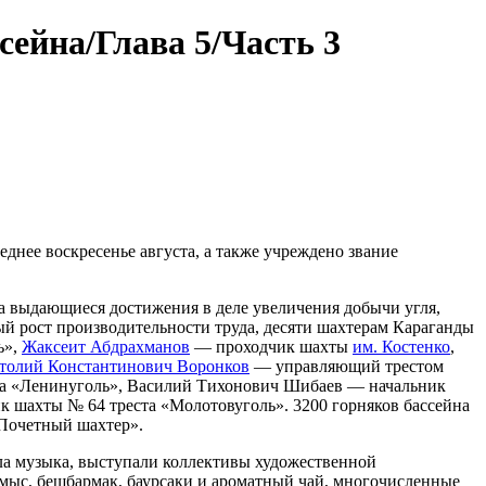
ейна/Глава 5/Часть 3
леднее воскресенье августа, а также учреждено звание
 выдающиеся достижения в деле увеличения добычи угля,
й рост производительности труда, десяти шахтерам Караганды
ь»,
Жаксеит Абдрахманов
— проходчик шахты
им. Костенко
,
толий Константинович Воронков
— управляющий трестом
та «Ленинуголь», Василий Тихонович Шибаев — начальник
 шахты № 64 треста «Молотовуголь». 3200 горняков бассейна
«Почетный шахтер».
ала музыка, выступали коллективы художественной
умыс, бешбармак, баурсаки и ароматный чай, многочисленные