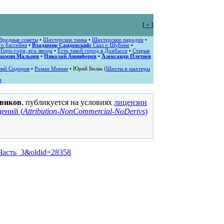
[
+
]
Вредные советы
•
Шахтерские танка
•
Шахтерские пародии
•
о бассейна
•
Владимир Сандовский:
Сказ о Шубине
•
•
Гори-гори, его звезда
•
Есть такой город в Донбассе
•
Старые
иамин Мальцев
•
Николай Анциферов
•
Александр Плетнев
лай Сидоров
•
Роман Минин
• Юрий Билак (
Шахты и шахтеры
и
виков
, публикуется на условиях
лицензии
ений (
Attribution-NonCommercial-NoDerivs
)
/Часть_3&oldid=28358