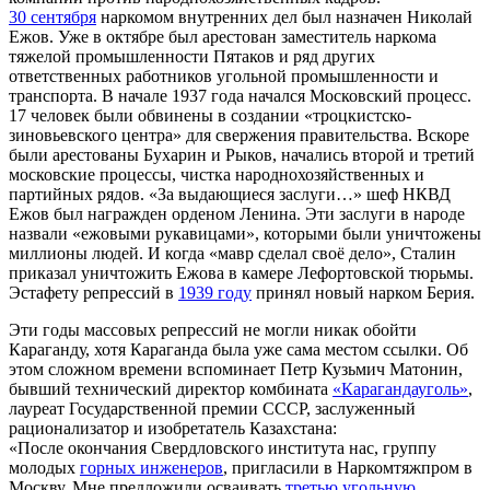
30 сентября
наркомом внутренних дел был назначен Николай
Ежов. Уже в октябре был арестован заместитель наркома
тяжелой промышленности Пятаков и ряд других
ответственных работников угольной промышленности и
транспорта. В начале 1937 года начался Московский процесс.
17 человек были обвинены в создании «троцкистско-
зиновьевского центра» для свержения правительства. Вскоре
были арестованы Бухарин и Рыков, начались второй и третий
московские процессы, чистка народнохозяйственных и
партийных рядов. «За выдающиеся заслуги…» шеф НКВД
Ежов был награжден орденом Ленина. Эти заслуги в народе
назвали «ежовыми рукавицами», которыми были уничтожены
миллионы людей. И когда «мавр сделал своё дело», Сталин
приказал уничтожить Ежова в камере Лефортовской тюрьмы.
Эстафету репрессий в
1939 году
принял новый нарком Берия.
Эти годы массовых репрессий не могли никак обойти
Караганду, хотя Караганда была уже сама местом ссылки. Об
этом сложном времени вспоминает Петр Кузьмич Матонин,
бывший технический директор комбината
«Карагандауголь»
,
лауреат Государственной премии СССР, заслуженный
рационализатор и изобретатель Казахстана:
«После окончания Свердловского института нас, группу
молодых
горных инженеров
, пригласили в Наркомтяжпром в
Москву. Мне предложили осваивать
третью угольную