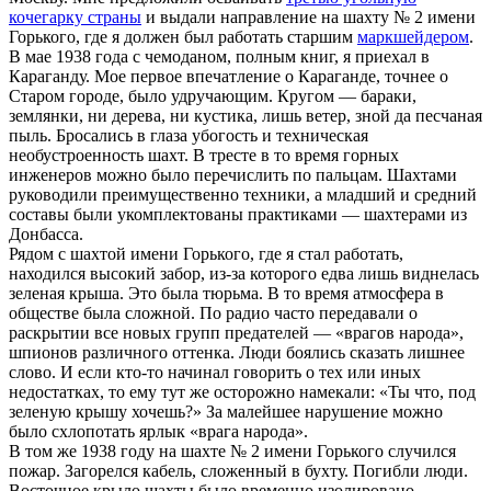
кочегарку страны
и выдали направление на шахту № 2 имени
Горького, где я должен был работать старшим
маркшейдером
.
В мае 1938 года с чемоданом, полным книг, я приехал в
Караганду. Мое первое впечатление о Караганде, точнее о
Старом городе, было удручающим. Кругом — бараки,
землянки, ни дерева, ни кустика, лишь ветер, зной да песчаная
пыль. Бросались в глаза убогость и техническая
необустроенность шахт. В тресте в то время горных
инженеров можно было перечислить по пальцам. Шахтами
руководили преимущественно техники, а младший и средний
составы были укомплектованы практиками — шахтерами из
Донбасса.
Рядом с шахтой имени Горького, где я стал работать,
находился высокий забор, из-за которого едва лишь виднелась
зеленая крыша. Это была тюрьма. В то время атмосфера в
обществе была сложной. По радио часто передавали о
раскрытии все новых групп предателей — «врагов народа»,
шпионов различного оттенка. Люди боялись сказать лишнее
слово. И если кто-то начинал говорить о тех или иных
недостатках, то ему тут же осторожно намекали: «Ты что, под
зеленую крышу хочешь?» За малейшее нарушение можно
было схлопотать ярлык «врага народа».
В том же 1938 году на шахте № 2 имени Горького случился
пожар. Загорелся кабель, сложенный в бухту. Погибли люди.
Восточное крыло шахты было временно изолировано.