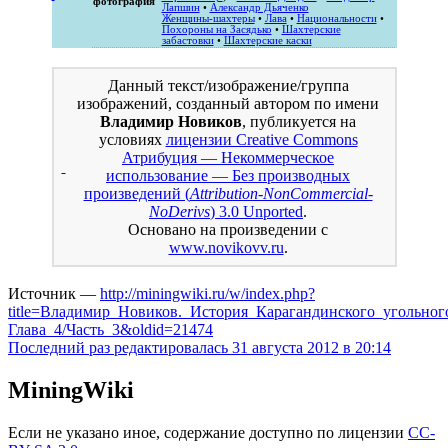
фотография
Лапшин
•
Александр Дьяченко
Женщины-шахтеры
•
Лава
•
Национальности
•
Похороны на Засядько
•
Шахтерские
забастовки
•
Шахтерские каски
Данный текст/изображение/группа
изображений, созданный автором по имени
Владимир Новиков
, публикуется на
условиях
лицензии Creative Commons
Атрибуция — Некоммерческое
использование — Без производных
произведений (
Attribution-NonCommercial-
NoDerivs
) 3.0 Unported
.
Основано на произведении с
www.novikovv.ru
.
Источник —
http://miningwiki.ru/w/index.php?
title=Владимир_Новиков._История_Карагандинского_угольног
Глава_4/Часть_3&oldid=21474
Последний раз редактировалась 31 августа 2012 в 20:14
MiningWiki
Если не указано иное, содержание доступно по лицензии
CC-