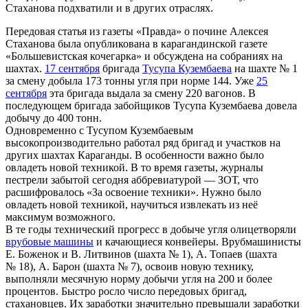
Стаханова подхватили и в других отраслях.
Передовая статья из газеты «Правда» о почине Алексея
Стаханова была опубликована в карагандинской газете
«Большевистская кочегарка» и обсуждена на собраниях на
шахтах.
17 сентября
бригада
Тусупа Кузембаева
на шахте № 1
за смену добыла 173 тонны угля при норме 144. Уже
25
сентября
эта бригада выдала за смену 220 вагонов. В
последующем бригада забойщиков Тусупа Кузембаева довела
добычу до 400 тонн.
Одновременно с Тусупом Кузембаевым
высокопроизводительно работал ряд бригад и участков на
других шахтах Караганды. В особенности важно было
овладеть новой техникой. В то время газеты, журналы
пестрели забытой сегодня аббревиатурой — ЗОТ, что
расшифровалось «За освоение техники». Нужно было
овладеть новой техникой, научиться извлекать из неё
максимум возможного.
В те годы технический прогресс в добыче угля олицетворяли
врубовые машины
и качающиеся конвейеры. Врубмашинисты
Е. Боженок и В. Литвинов (шахта № 1), А. Топаев (шахта
№ 18), А. Барон (шахта № 7), освоив новую технику,
выполняли месячную норму добычи угля на 200 и более
процентов. Быстро росло число передовых бригад,
стахановцев. Их заработки значительно превышали заработки