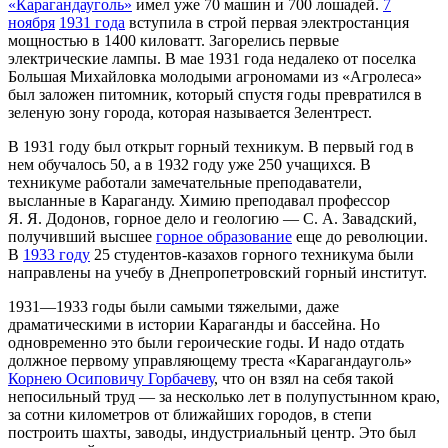
«Карагандауголь»
имел уже 70 машин и 700 лошадей.
7
ноября
1931 года
вступила в строй первая электростанция
мощностью в 1400 киловатт. Загорелись первые
электрические лампы. В мае 1931 года недалеко от поселка
Большая Михайловка молодыми агрономами из «Агролеса»
был заложен питомник, который спустя годы превратился в
зеленую зону города, которая называется Зелентрест.
В 1931 году был открыт горный техникум. В первый год в
нем обучалось 50, а в 1932 году уже 250 учащихся. В
техникуме работали замечательные преподаватели,
высланные в Караганду. Химию преподавал профессор
Я. Я. Додонов, горное дело и геологию — С. А. Завадский,
получивший высшее
горное образование
еще до революции.
В
1933 году
25 студентов-казахов горного техникума были
направлены на учебу в Днепропетровский горный институт.
1931—1933 годы были самыми тяжелыми, даже
драматическими в истории Караганды и бассейна. Но
одновременно это были героические годы. И надо отдать
должное первому управляющему треста «Карагандауголь»
Корнею Осиповичу Горбачеву
, что он взял на себя такой
непосильный труд — за несколько лет в полупустынном краю,
за сотни километров от ближайших городов, в степи
построить шахты, заводы, индустриальный центр. Это был