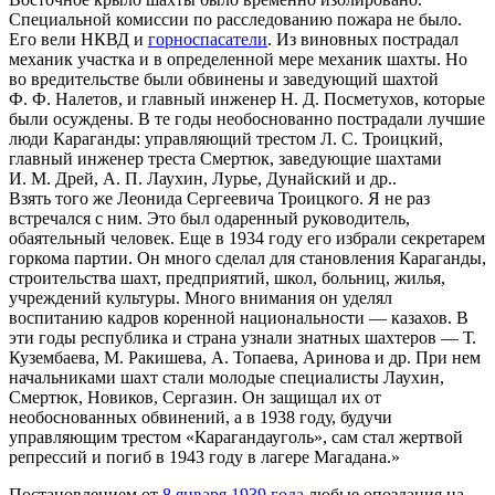
Специальной комиссии по расследованию пожара не было.
Его вели НКВД и
горноспасатели
. Из виновных пострадал
механик участка и в определенной мере механик шахты. Но
во вредительстве были обвинены и заведующий шахтой
Ф. Ф. Налетов, и главный инженер Н. Д. Посметухов, которые
были осуждены. В те годы необоснованно пострадали лучшие
люди Караганды: управляющий трестом Л. С. Троицкий,
главный инженер треста Смертюк, заведующие шахтами
И. М. Дрей, А. П. Лаухин, Лурье, Дунайский и др..
Взять того же Леонида Сергеевича Троицкого. Я не раз
встречался с ним. Это был одаренный руководитель,
обаятельный человек. Еще в 1934 году его избрали секретарем
горкома партии. Он много сделал для становления Караганды,
строительства шахт, предприятий, школ, больниц, жилья,
учреждений культуры. Много внимания он уделял
воспитанию кадров коренной национальности — казахов. В
эти годы республика и страна узнали знатных шахтеров — Т.
Кузембаева, М. Ракишева, А. Топаева, Аринова и др. При нем
начальниками шахт стали молодые специалисты Лаухин,
Смертюк, Новиков, Сергазин. Он защищал их от
необоснованных обвинений, а в 1938 году, будучи
управляющим трестом «Карагандауголь», сам стал жертвой
репрессий и погиб в 1943 году в лагере Магадана.»
Постановлением от
8 января
1939 года
любые опоздания на