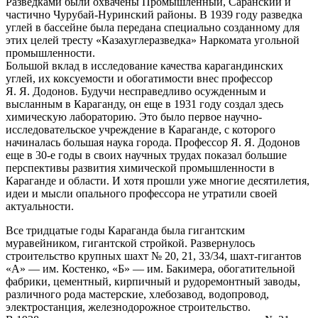
Разведками были охвачены Промышленный, Саранский и
частично Чурубай-Нуринский районы. В 1939 году разведка
углей в бассейне была передана специально созданному для
этих целей тресту «Казахуглеразведка» Наркомата угольной
промышленности.
Большой вклад в исследование качества карагандинских
углей, их коксуемости и обогатимости внес профессор
Я. Я. Додонов. Будучи несправедливо осужденным и
высланным в Караганду, он еще в 1931 году создал здесь
химическую лабораторию. Это было первое научно-
исследовательское учреждение в Караганде, с которого
начиналась большая наука города. Профессор Я. Я. Додонов
еще в 30-е годы в своих научных трудах показал большие
перспективы развития химической промышленности в
Караганде и области. И хотя прошли уже многие десятилетия,
идеи и мысли опального профессора не утратили своей
актуальности.
Все тридцатые годы Караганда была гигантским
муравейником, гигантской стройкой. Развернулось
строительство крупных шахт № 20, 21, 33/34, шахт-гигантов
«А» — им. Костенко, «Б» — им. Бакимера, обогатительной
фабрики, цементный, кирпичный и рудоремонтный заводы,
различного рода мастерские, хлебозавод, водопровод,
электростанция, железнодорожное строительство.