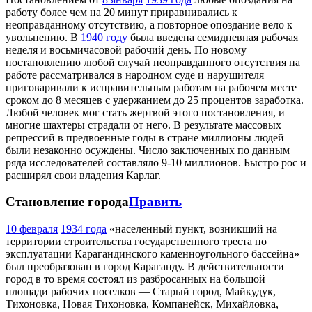
работу более чем на 20 минут приравнивались к
неоправданному отсутствию, а повторное опоздание вело к
увольнению. В
1940 году
была введена семидневная рабочая
неделя и восьмичасовой рабочий день. По новому
постановлению любой случай неоправданного отсутствия на
работе рассматривался в народном суде и нарушителя
приговаривали к исправительным работам на рабочем месте
сроком до 8 месяцев с удержанием до 25 процентов заработка.
Любой человек мог стать жертвой этого постановления, и
многие шахтеры страдали от него. В результате массовых
репрессий в предвоенные годы в стране миллионы людей
были незаконно осуждены. Число заключенных по данным
ряда исследователей составляло 9-10 миллионов. Быстро рос и
расширял свои владения Карлаг.
Становление города
Править
10 февраля
1934 года
«населенный пункт, возникший на
территории строительства государственного треста по
эксплуатации Карагандинского каменноугольного бассейна»
был преобразован в город Караганду. В действительности
город в то время состоял из разбросанных на большой
площади рабочих поселков — Старый город, Майкудук,
Тихоновка, Новая Тихоновка, Компанейск, Михайловка,