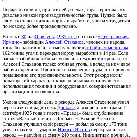
Первая пятилетка, при всех её успехах, характеризовалась
довольно низкой производительностью труда. Нужно было
сломать старые низкие нормы выработки, учиться трудиться
по-новому, более производительно.
В ночь с
30
на
31 августа
1935 года
на шахте
«Центральная-
Ирмино»
забойщик
Алексей Стаханов
, человек из народа,
тогда беспартийный, за смену нарубил
отбойным молотком
102 тонны угля и перекрыл норму выработки в 14 раз. Если
раньше забойщик отбивал уголь и затем крепил кровлю, то
Алексей Стаханов только отбивал уголь, а вслед за ним двое
рабочих крепили. Произошло разделение труда, что привело к
повышению его производительности. Этот рекорд носил
новаторский характер, открывал возможности лучшего
использования техники и оборудования, совершенствования
организации производства.
Уже на следующий день о рекорде Алексея Стаханова узнал
через газеты и радио весь
Донбасс
, а вскоре и вся страна. 11
сентября 1935 года в газете «Правда» была опубликована
статья «Важный почин в Донбассе». Вскоре Алексей
Стаханов улучшил свой рекорд — добыл за смену 175 тонн
угля, а шахтер — ударник
Никита Изотов
перекрыл и этот
рекорд — нарубил за смену 240 тонн. Инициативу, почин А.