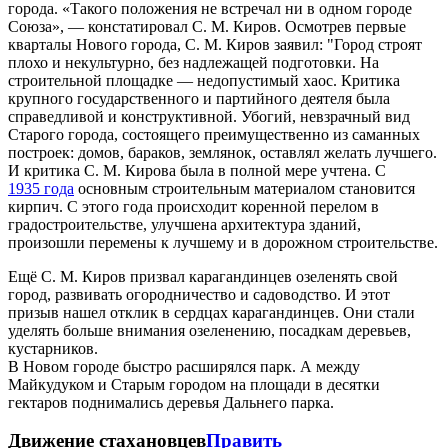
города. «Такого положения не встречал ни в одном городе
Союза», — констатировал С. М. Киров. Осмотрев первые
кварталы Нового города, С. М. Киров заявил: "Город строят
плохо и некультурно, без надлежащей подготовки. На
строительной площадке — недопустимый хаос. Критика
крупного государственного и партийного деятеля была
справедливой и конструктивной. Убогий, невзрачный вид
Старого города, состоящего преимущественно из саманных
построек: домов, бараков, землянок, оставлял желать лучшего.
И критика С. М. Кирова была в полной мере учтена. С
1935 года
основным строительным материалом становится
кирпич. С этого года происходит коренной перелом в
градостроительстве, улучшена архитектура зданий,
произошли перемены к лучшему и в дорожном строительстве.
Ещё С. М. Киров призвал карагандинцев озеленять свой
город, развивать огородничество и садоводство. И этот
призыв нашел отклик в сердцах карагандинцев. Они стали
уделять больше внимания озеленению, посадкам деревьев,
кустарников.
В Новом городе быстро расширялся парк. А между
Майкудуком и Старым городом на площади в десятки
гектаров поднимались деревья Дальнего парка.
Движение стахановцев
Править