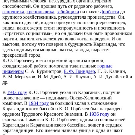
неутомимый человек, незаурядных организаторских
способностей. Он прошел путь от рядового рабочего,
саночника
,
крепильщика
,
забойщика
на шахте
Донбасса
до
крупного хозяйственника, руководителя производства. Он,
как никто другой, видел горькую участь спецпереселенцев,
видел, каких жертв стоит непродуманность и поспешность
«стратегов социализма», но он должен был быть проводником
партии, выполнять железную волю «отца народов». И он
выстоял, потому что поверил в будущность Караганды, что
здесь поднимутся мощные шахты, заводы, вырастет
прекрасный город.
К. О. Горбачеву в его огромной организаторской,
созидательной работе помогали талантливые
горные
инженеры
С. А. Бурмистров,
Б. Ф. Гриндлер
, П. Э. Калнин,
В. М. Меркулов, И. М. Дрей, А. И. Лаухин, А. И. Дунайский и
др.
В
1933 году
К. О. Горбачев уехал из Караганды, получив
новое назначение — поднимать Орско-Халиловский
комбинат. В
1934 году
за большой вклад в становление
Карагандинского бассейна К. О. Горбачев был награжден
орденом Трудового Красного Знамени. В
1936 году
он
скончался. Память о К. О. Горбачеве, одним из основателей
Караганды и Карагандинского бассейна, живет в сердцах
карагандинцев. Его именем названа улица и одна из шахт