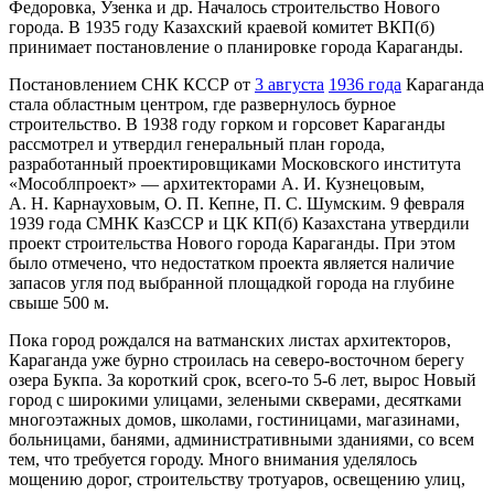
Федоровка, Узенка и др. Началось строительство Нового
города. В 1935 году Казахский краевой комитет ВКП(б)
принимает постановление о планировке города Караганды.
Постановлением СНК КССР от
3 августа
1936 года
Караганда
стала областным центром, где развернулось бурное
строительство. В 1938 году горком и горсовет Караганды
рассмотрел и утвердил генеральный план города,
разработанный проектировщиками Московского института
«Мособлпроект» — архитекторами А. И. Кузнецовым,
А. Н. Карнауховым, О. П. Кепне, П. С. Шумским. 9 февраля
1939 года СМНК КазССР и ЦК КП(б) Казахстана утвердили
проект строительства Нового города Караганды. При этом
было отмечено, что недостатком проекта является наличие
запасов угля под выбранной площадкой города на глубине
свыше 500 м.
Пока город рождался на ватманских листах архитекторов,
Караганда уже бурно строилась на северо-восточном берегу
озера Букпа. За короткий срок, всего-то 5-6 лет, вырос Новый
город с широкими улицами, зелеными скверами, десятками
многоэтажных домов, школами, гостиницами, магазинами,
больницами, банями, административными зданиями, со всем
тем, что требуется городу. Много внимания уделялось
мощению дорог, строительству тротуаров, освещению улиц,