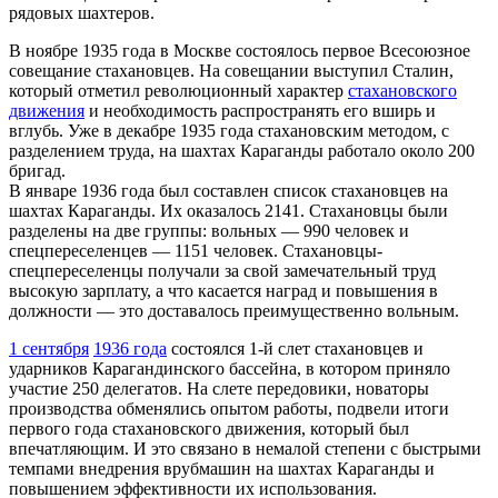
рядовых шахтеров.
В ноябре 1935 года в Москве состоялось первое Всесоюзное
совещание стахановцев. На совещании выступил Сталин,
который отметил революционный характер
стахановского
движения
и необходимость распространять его вширь и
вглубь. Уже в декабре 1935 года стахановским методом, с
разделением труда, на шахтах Караганды работало около 200
бригад.
В январе 1936 года был составлен список стахановцев на
шахтах Караганды. Их оказалось 2141. Стахановцы были
разделены на две группы: вольных — 990 человек и
спецпереселенцев — 1151 человек. Стахановцы-
спецпереселенцы получали за свой замечательный труд
высокую зарплату, а что касается наград и повышения в
должности — это доставалось преимущественно вольным.
1 сентября
1936 года
состоялся 1-й слет стахановцев и
ударников Карагандинского бассейна, в котором приняло
участие 250 делегатов. На слете передовики, новаторы
производства обменялись опытом работы, подвели итоги
первого года стахановского движения, который был
впечатляющим. И это связано в немалой степени с быстрыми
темпами внедрения врубмашин на шахтах Караганды и
повышением эффективности их использования.