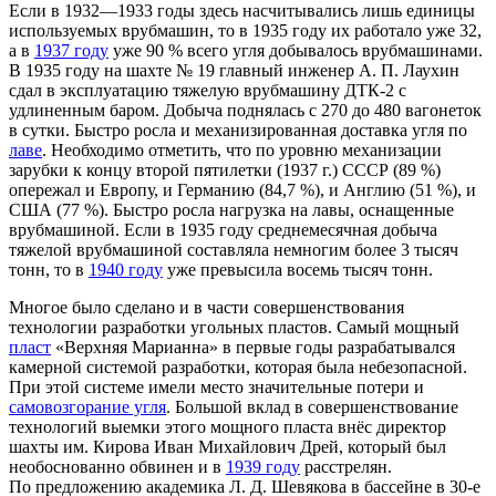
Если в 1932—1933 годы здесь насчитывались лишь единицы
используемых врубмашин, то в 1935 году их работало уже 32,
а в
1937 году
уже 90 % всего угля добывалось врубмашинами.
В 1935 году на шахте № 19 главный инженер А. П. Лаухин
сдал в эксплуатацию тяжелую врубмашину ДТК-2 с
удлиненным баром. Добыча поднялась с 270 до 480 вагонеток
в сутки. Быстро росла и механизированная доставка угля по
лаве
. Необходимо отметить, что по уровню механизации
зарубки к концу второй пятилетки (1937 г.) СССР (89 %)
опережал и Европу, и Германию (84,7 %), и Англию (51 %), и
США (77 %). Быстро росла нагрузка на лавы, оснащенные
врубмашиной. Если в 1935 году среднемесячная добыча
тяжелой врубмашиной составляла немногим более 3 тысяч
тонн, то в
1940 году
уже превысила восемь тысяч тонн.
Многое было сделано и в части совершенствования
технологии разработки угольных пластов. Самый мощный
пласт
«Верхняя Марианна» в первые годы разрабатывался
камерной системой разработки, которая была небезопасной.
При этой системе имели место значительные потери и
самовозгорание угля
. Большой вклад в совершенствование
технологий выемки этого мощного пласта внёс директор
шахты им. Кирова Иван Михайлович Дрей, который был
необоснованно обвинен и в
1939 году
расстрелян.
По предложению академика Л. Д. Шевякова в бассейне в 30-е