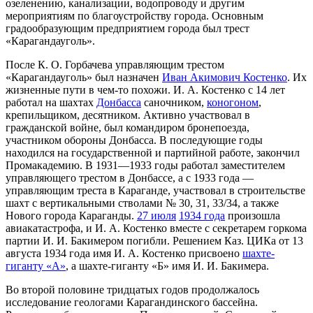
озеленению, канализации, водопроводу и другим
мероприятиям по благоустройству города. Основным
градообразующим предприятием города был трест
«Карагандауголь».
После К. О. Горбачева управляющим трестом
«Карагандауголь» был назначен
Иван Акимович Костенко
. Их
жизненные пути в чем-то похожи. И. А. Костенко с 14 лет
работал на шахтах
Донбасса
саночником,
коногоном
,
крепильщиком, десятником. Активно участвовал в
гражданской войне, был командиром бронепоезда,
участником обороны Донбасса. В последующие годы
находился на государственной и партийной работе, закончил
Промакадемию. В 1931—1933 годы работал заместителем
управляющего трестом в Донбассе, а с 1933 года —
управляющим треста в Караганде, участвовал в строительстве
шахт с вертикальными стволами № 30, 31, 33/34, а также
Нового города Караганды.
27 июля
1934 года
произошла
авиакатастрофа, и И. А. Костенко вместе с секретарем горкома
партии И. И. Бакимером погибли. Решением Каз. ЦИКа от 13
августа 1934 года имя И. А. Костенко присвоено
шахте-
гиганту «А»
, а шахте-гиганту «Б» имя И. И. Бакимера.
Во второй половине тридцатых годов продолжалось
исследование геологами Карагандинского бассейна.