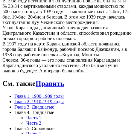
В 1938 году вступили в эксплуатацию новые шахты № 31 и
№ 33-34 с вертикальными стволами, каждая мощностью по
500 тысяч тонн, а в 1939 году — наклонные шахты 1-бис, 17-
бис, 19-бис, 20-бис и 6-новая. В этом же 1939 году началась
эксплуатация Куу-Чекинского месторождения.
Уголь Караганды дал мощный толчок для развития
Центрального Казахстана и области, способствовал рождению
новых городов и рабочих поселков.
В 1937 году на карте Карагандинской области появились
города Балхаш и Байконур, рабочий поселок Джезказган, а в
1938 году рабочие поселки --Коунрад, Моинты.
Словом, 30-е годы — это годы становления Караганды и
Карагандинского угольного бассейна. Это был могучий
рывок в будущее. А впереди была война.
См. также
Править
Глава 1. 1900-1909 годы
Глава 2. 1910-1919 годы
Глава 3. Двадцатые
Глава 4. Тридцатые
Часть 1
Часть 2
Глава 5. Сороковые
Часть 1