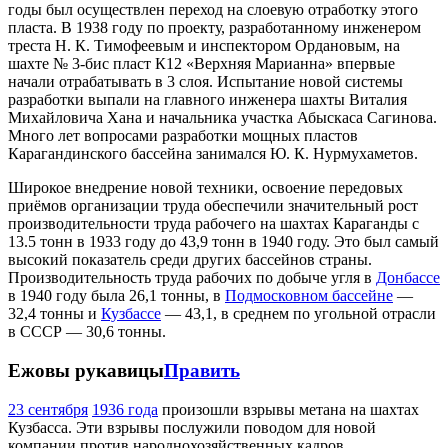
годы был осуществлен переход на слоевую отработку этого
пласта. В 1938 году по проекту, разработанному инженером
треста Н. К. Тимофеевым и инспектором Ордановым, на
шахте № 3-бис пласт К12 «Верхняя Марианна» впервые
начали отрабатывать в 3 слоя. Испытание новой системы
разработки выпали на главного инженера шахты Виталия
Михайловича Хана и начальника участка Абыскаса Сагинова.
Много лет вопросами разработки мощных пластов
Карагандинского бассейна занимался Ю. К. Нурмухаметов.
Широкое внедрение новой техники, освоение передовых
приёмов организации труда обеспечили значительный рост
производительности труда рабочего на шахтах Караганды с
13.5 тонн в 1933 году до 43,9 тонн в 1940 году. Это был самый
высокий показатель среди других бассейнов страны.
Производительность труда рабочих по добыче угля в
Донбассе
в 1940 году была 26,1 тонны, в
Подмосковном бассейне
—
32,4 тонны и
Кузбассе
— 43,1, в среднем по угольной отрасли
в СССР — 30,6 тонны.
Ежовы рукавицы
Править
23 сентября
1936 года
произошли взрывы метана на шахтах
Кузбасса. Эти взрывы послужили поводом для новой
компании против народнохозяйственных кадров.