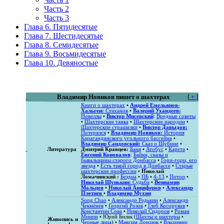
Часть 2
Часть 3
Глава 6. Пятидесятые
Глава 7. Шестидесятые
Глава 8. Семидесятые
Глава 9. Восьмидесятые
Глава 10. Девяностые
Владимир Новиков пишет о шахтерах
[
+
]
Книги о шахтерах
•
Андрей Емельянов-
Хальген:
Стаханов
•
Валерий Ухандеев:
Новеллы
•
Виктор Мисевский
:
Вредные советы
•
Шахтерские танка
•
Шахтерские пародии
•
Шахтерские страшилки
•
Виктор Давыдов:
Потерялся
•
Владимир Новиков:
История
Карагандинского угольного бассейна
•
Владимир Сандовский:
Сказ о Шубине
•
Литература
Дмитрий Кравцев:
Баня
•
Атобус
•
Карета
•
Евгений Коновалов
:
Байки, сказы и
бывальщины старого Донбасса
•
Гори-гори, его
звезда
•
Есть такой город в Донбассе
•
Старые
шахтерские профессии
•
Николай
Ломачинский :
Бездна
•
ПБ
•
4-13
•
Потоп
•
Николай Шунькин:
Судьба
•
Вениамин
Мальцев
•
Николай Анциферов
•
Александр
Плетнев
•
Владимир Мухин
Song Chao
•
Александр Редькин
•
Александр
Чекмёнев
•
Георгий Розов
•
Глеб Косоруков
•
Константин Сова
•
Николай Сидоров
•
Роман
Минин
• Юрий Билак (
Шахты и шахтеры
•
Живопись и
Черные лица
) •
Максим Дондюк
•
Владимир