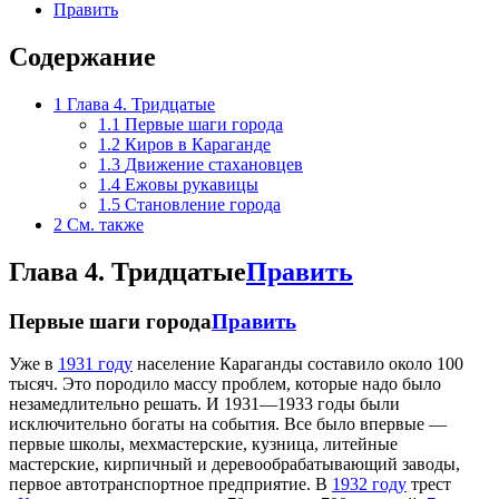
Править
Содержание
1
Глава 4. Тридцатые
1.1
Первые шаги города
1.2
Киров в Караганде
1.3
Движение стахановцев
1.4
Ежовы рукавицы
1.5
Становление города
2
См. также
Глава 4. Тридцатые
Править
Первые шаги города
Править
Уже в
1931 году
население Караганды составило около 100
тысяч. Это породило массу проблем, которые надо было
незамедлительно решать. И 1931—1933 годы были
исключительно богаты на события. Все было впервые —
первые школы, мехмастерские, кузница, литейные
мастерские, кирпичный и деревообрабатывающий заводы,
первое автотранспортное предприятие. В
1932 году
трест