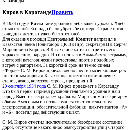
Караганды.
Киров в Караганде
Править
В 1934 году в Казахстане уродился небывалый урожай. Хлеб
стоял стеной. Его надо было убрать без потерь. Стране после
голодных лет так нужен был этот хлеб.
Для оказания помощи Центральный Комитет направил в
Казахстан члена Политбюро ЦК ВКП(б), секретаря ЦК Сергея
Мироновича Кирова. В Казахстане хотели встретить его
торжественно, парадно. Но он послал в Алма-Ату телеграмму,
в которой категорически протестовал против подобных
встреч с рапортами. За короткий срок на темно-синем
«Форде» С. М. Киров проехал около шести тысяч километров
по степным дорогам Казахстана, посетил сотни полевых
станов, аулов, колхозов, строек, предприятий.
20 сентября
1934 года
С. М. Киров приезжает в Караганду.
Это был первый приезд руководителя такого уровня в наш
город. Вместе с секретарем крайкома Мирзояном и секретарем
обкома Амосовым он познакомился со строительством
электростанции, обогатительной фабрики, шахт-гигантов «А»
и «Б», посетил ряд действующих шахт.
С. М. Киров отметил исключительно безобразное состояние
дорог, отсутствие какого-либо благоустройства улиц Старого