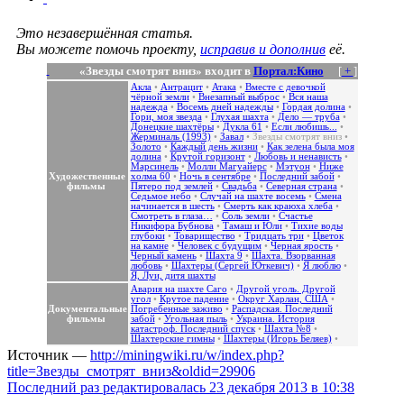
Это незавершённая статья.
Вы можете помочь проекту,
исправив и дополнив
её.
«Звезды смотрят вниз» входит в
Портал:Кино
[
+
]
Акла
•
Антрацит
•
Атака
•
Вместе с девочкой
чёрной земли
•
Внезапный выброс
•
Вся наша
надежда
•
Восемь дней надежды
•
Гордая долина
•
Гори, моя звезда
•
Глухая шахта
•
Дело — труба
•
Донецкие шахтёры
•
Дукла 61
•
Если любишь...
•
Жерминаль (1993)
•
Завал
•
Звезды смотрят вниз
•
Золото
•
Каждый день жизни
•
Как зелена была моя
долина
•
Крутой горизонт
•
Любовь и ненависть
•
Марсинель
•
Молли Магуайерс
•
Мэтуон
•
Ниже
Художественные
холма 60
•
Ночь в сентябре
•
Последний забой
•
фильмы
Пятеро под землей
•
Свадьба
•
Северная страна
•
Седьмое небо
•
Случай на шахте восемь
•
Смена
начинается в шесть
•
Смерть как краюха хлеба
•
Смотреть в глаза…
•
Соль земли
•
Счастье
Никифора Бубнова
•
Тамаш и Юли
•
Тихие воды
глубоки
•
Товарищество
•
Тридцать три
•
Цветок
на камне
•
Человек с будущим
•
Черная ярость
•
Черный камень
•
Шахта 9
•
Шахта. Взорванная
любовь
•
Шахтеры (Сергей Юткевич)
•
Я люблю
•
Я, Луи, дитя шахты
Авария на шахте Саго
•
Другой уголь. Другой
угол
•
Крутое падение
•
Округ Харлан, США
•
Документальные
Погребенные заживо
•
Распадская. Последний
фильмы
забой
•
Угольная пыль
•
Украина. История
катастроф. Последний спуск
•
Шахта №8
•
Шахтерские гимны
•
Шахтеры (Игорь Беляев)
•
Источник —
http://miningwiki.ru/w/index.php?
title=Звезды_смотрят_вниз&oldid=29906
Последний раз редактировалась 23 декабря 2013 в 10:38