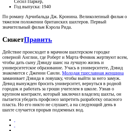
Сесил Паркер,
Год выпуска: 1940
По роману Арчибальда Дж. Кронина. Великолепный фильм о
тяжелом положении британских шахтеров. Первый
значительный фильм Кэрола Рида.
Сюжет
Править
Действие происходит в мрачном шахтерском городке
северной Англии, где Роберт и Марта Фенвик жертвуют всем,
чтобы дать сыну Дэвиду шанс на лучшую жизнь и
университетское образование. Учась в университете, Дэвид
знакомится с Дженни Санли.
Молодая тщеславная женщина
заманивает Дэвида в ловушку, чтобы выйти за него замуж.
Девид вынужден бросить университет, вернуться в родной
городок и работать за гроши учителем в школе. Узнав о
крупном контракте, который заключил владелец шахты, он
пытается убедить профсоюз запретить разработку опасного
пласта. Но его никто не слушает, а на следующий день в
шахте случается прорыв подземных вод.