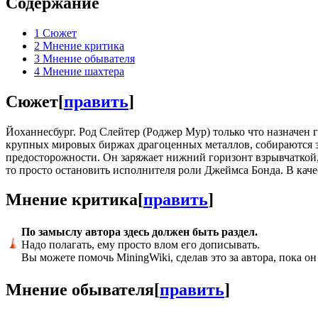
Содержание
1
Сюжет
2
Мнение критика
3
Мнение обывателя
4
Мнение шахтера
Сюжет
[
править
]
Йоханнесбург. Род Слейтер (Роджер Мур) только что назначен
крупных мировых биржах драгоценных металлов, собираются за
предосторожности. Он заряжает нижний горизонт взрывчаткой, 
то просто остановить исполнителя роли Джеймса Бонда. В кач
Мнение критика
[
править
]
По замыслу автора здесь должен быть раздел.
Надо полагать, ему просто влом его дописывать.
Вы можете помочь MiningWiki, сделав это за автора, пока он
Мнение обывателя
[
править
]