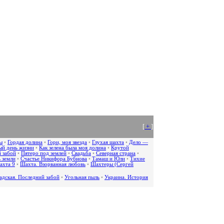
[
+
]
ы
•
Гордая долина
•
Гори, моя звезда
•
Глухая шахта
•
Дело —
й день жизни
•
Как зелена была моя долина
•
Крутой
 забой
•
Пятеро под землей
•
Свадьба
•
Северная страна
•
 земли
•
Счастье Никифора Бубнова
•
Тамаш и Юли
•
Тихие
ахта 9
•
Шахта. Взорванная любовь
•
Шахтеры (Сергей
адская. Последний забой
•
Угольная пыль
•
Украина. История