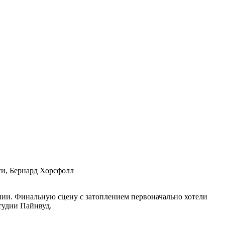
си, Бернард Хорсфолл
лии. Финальную сцену с затоплением первоначально хотели
тудии Пайнвуд.