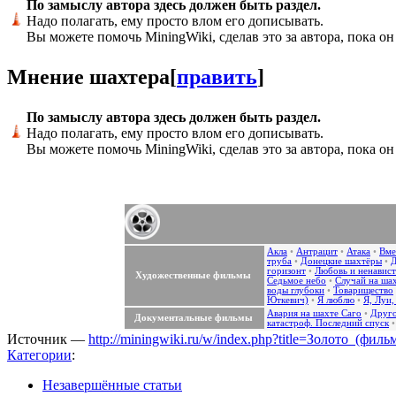
По замыслу автора здесь должен быть раздел.
Надо полагать, ему просто влом его дописывать.
Вы можете помочь MiningWiki, сделав это за автора, пока он
Мнение шахтера
[
править
]
По замыслу автора здесь должен быть раздел.
Надо полагать, ему просто влом его дописывать.
Вы можете помочь MiningWiki, сделав это за автора, пока он
Акла
•
Антрацит
•
Атака
•
Вме
труба
•
Донецкие шахтёры
•
Д
горизонт
•
Любовь и ненавист
Художественные фильмы
Седьмое небо
•
Случай на ша
воды глубоки
•
Товарищество
Юткевич)
•
Я люблю
•
Я, Луи,
Авария на шахте Саго
•
Друго
Документальные фильмы
катастроф. Последний спуск
Источник —
http://miningwiki.ru/w/index.php?title=Золото_(фил
Категории
:
Незавершённые статьи