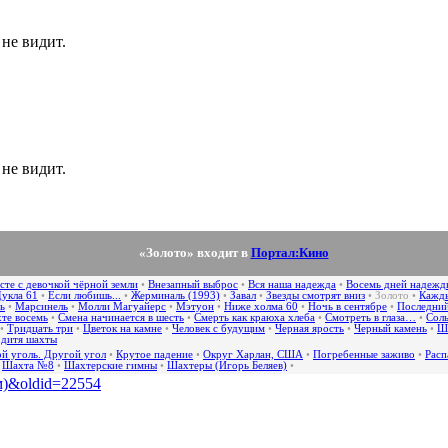
 не видит.
 не видит.
«Золото» входит в
Портал:Кино
сте с девочкой чёрной земли
•
Внезапный выброс
•
Вся наша надежда
•
Восемь дней надежд
укла 61
•
Если любишь...
•
Жерминаль (1993)
•
Завал
•
Звезды смотрят вниз
•
Золото
•
Кажды
ь
•
Марсинель
•
Молли Магуайерс
•
Мэтуон
•
Ниже холма 60
•
Ночь в сентябре
•
Последний
хте восемь
•
Смена начинается в шесть
•
Смерть как краюха хлеба
•
Смотреть в глаза…
•
Соль
•
Тридцать три
•
Цветок на камне
•
Человек с будущим
•
Черная ярость
•
Черный камень
•
Ш
 дитя шахты
й уголь. Другой угол
•
Крутое падение
•
Округ Харлан, США
•
Погребенные заживо
•
Расп
•
Шахта №8
•
Шахтерские гимны
•
Шахтеры (Игорь Беляев)
•
ьм)&oldid=22554