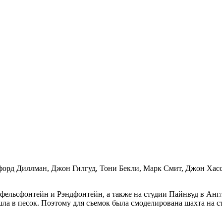
форд Диллман, Джон Гилгуд, Тони Бекли, Марк Смит, Джон Хас
фельсфонтейн и Рэндфонтейн, а также на студии Пайнвуд в Анг
шла в песок. Поэтому для съемок была смоделирована шахта на с