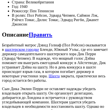
Страна: Великобритания
Год: 1940
Режиссер: Пен Теннисон
В ролях: Пол Робсон, Эдвард Чепмен, Саймон Лэк,
Рэйчел Томас, Дилис Томас, Эдвард Ригби, Джанет
Джонсон
Описание
Править
Безработный матрос Дэвид Голиаф (Пол Робсон) оказывается
в
шахтерском городке
Бленди, Южный Уэльс, где его замечает
дирижер самодеятельного шахтерского хора Дик Перри
(Эдвард Чепмен). В надежде, что мощный голос Дэйва
поможет им выиграть ежегодный конкурс в Айстетводе, Дик
устраивает Дэйва на шахту. Но в день конкурса в шахте
происходит взрыв газа, в котором погибает дирижер и
некоторые участники хора.
Шахта
закрыта, практически весь
город остается без работы.
Сын Дика Эмлин Перри не оставляет надежды убедить
владельцев открыть шахту. Он организует делегацию,
добирается до Лондона и встречается с руководством
угледобывающей компании. Шахтерам удается убедить
владельцев в необходимости восстановить шахту. Однако во