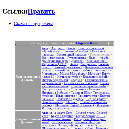
Ссылки
Править
Скачать с рутрекера
«Гордая долина» входит в
Портал:Кино
[
+
]
Акла
•
Антрацит
•
Атака
•
Вместе с девочкой
чёрной земли
•
Внезапный выброс
•
Вся наша
надежда
•
Восемь дней надежды
•
Гордая долина
•
Гори, моя звезда
•
Глухая шахта
•
Дело — труба
•
Донецкие шахтёры
•
Дукла 61
•
Если любишь...
•
Жерминаль (1993)
•
Завал
•
Звезды смотрят вниз
•
Золото
•
Каждый день жизни
•
Как зелена была моя
долина
•
Крутой горизонт
•
Любовь и ненависть
•
Марсинель
•
Молли Магуайерс
•
Мэтуон
•
Ниже
Художественные
холма 60
•
Ночь в сентябре
•
Последний забой
•
фильмы
Пятеро под землей
•
Свадьба
•
Северная страна
•
Седьмое небо
•
Случай на шахте восемь
•
Смена
начинается в шесть
•
Смерть как краюха хлеба
•
Смотреть в глаза…
•
Соль земли
•
Счастье
Никифора Бубнова
•
Тамаш и Юли
•
Тихие воды
глубоки
•
Товарищество
•
Тридцать три
•
Цветок
на камне
•
Человек с будущим
•
Черная ярость
•
Черный камень
•
Шахта 9
•
Шахта. Взорванная
любовь
•
Шахтеры (Сергей Юткевич)
•
Я люблю
•
Я, Луи, дитя шахты
Авария на шахте Саго
•
Другой уголь. Другой
угол
•
Крутое падение
•
Округ Харлан, США
•
Документальные
Погребенные заживо
•
Распадская. Последний
фильмы
забой
•
Угольная пыль
•
Украина. История
катастроф. Последний спуск
•
Шахта №8
•
Шахтерские гимны
•
Шахтеры (Игорь Беляев)
•