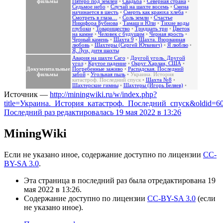
фильмы
Пятеро под землей
•
Свадьба
•
Северная страна
•
Седьмое небо
•
Случай на шахте восемь
•
Смена
начинается в шесть
•
Смерть как краюха хлеба
•
Смотреть в глаза…
•
Соль земли
•
Счастье
Никифора Бубнова
•
Тамаш и Юли
•
Тихие воды
глубоки
•
Товарищество
•
Тридцать три
•
Цветок
на камне
•
Человек с будущим
•
Черная ярость
•
Черный камень
•
Шахта 9
•
Шахта. Взорванная
любовь
•
Шахтеры (Сергей Юткевич)
•
Я люблю
•
Я, Луи, дитя шахты
Авария на шахте Саго
•
Другой уголь. Другой
угол
•
Крутое падение
•
Округ Харлан, США
•
Документальные
Погребенные заживо
•
Распадская. Последний
фильмы
забой
•
Угольная пыль
•
Украина. История
катастроф. Последний спуск
•
Шахта №8
•
Шахтерские гимны
•
Шахтеры (Игорь Беляев)
•
Источник —
http://miningwiki.ru/w/index.php?
title=Украина._История_катастроф._Последний_спуск&oldid=6
Последний раз редактировалась 19 мая 2022 в 13:26
MiningWiki
Если не указано иное, содержание доступно по лицензии
CC-
BY-SA 3.0
.
Эта страница в последний раз была отредактирована 19
мая 2022 в 13:26.
Содержание доступно по лицензии
CC-BY-SA 3.0
(если
не указано иное).