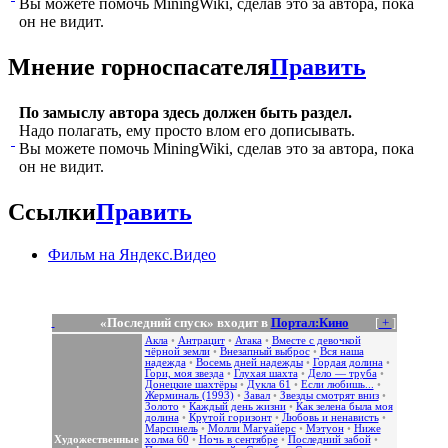
Вы можете помочь MiningWiki, сделав это за автора, пока
он не видит.
Мнение горноспасателя
Править
По замыслу автора здесь должен быть раздел.
Надо полагать, ему просто влом его дописывать.
Вы можете помочь MiningWiki, сделав это за автора, пока
он не видит.
Ссылки
Править
Фильм на Яндекс.Видео
«Последний спуск» входит в
Портал:Кино
[
+
]
Акла
•
Антрацит
•
Атака
•
Вместе с девочкой
чёрной земли
•
Внезапный выброс
•
Вся наша
надежда
•
Восемь дней надежды
•
Гордая долина
•
Гори, моя звезда
•
Глухая шахта
•
Дело — труба
•
Донецкие шахтёры
•
Дукла 61
•
Если любишь...
•
Жерминаль (1993)
•
Завал
•
Звезды смотрят вниз
•
Золото
•
Каждый день жизни
•
Как зелена была моя
долина
•
Крутой горизонт
•
Любовь и ненависть
•
Марсинель
•
Молли Магуайерс
•
Мэтуон
•
Ниже
Художественные
холма 60
•
Ночь в сентябре
•
Последний забой
•