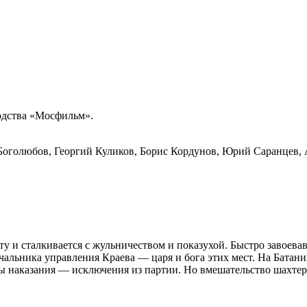
дства «Мосфильм».
 Боголюбов, Георгий Куликов, Борис Кордунов, Юрий Саранцев,
у и сталкивается с жульничеством и показухой. Быстро завоева
ачальника управления Краева — царя и бога этих мест. На Батан
 наказания — исключения из партии. Но вмешательство шахтеро