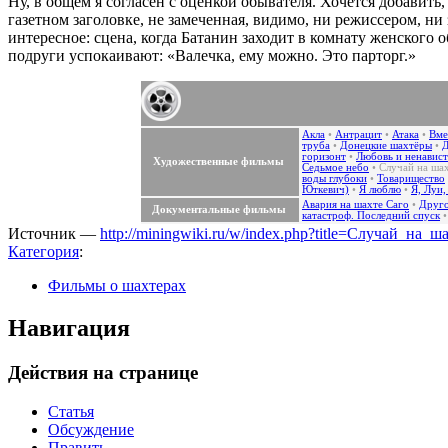
Ну, в общем я согласен с оценкой обывателя. Хочется добавит
газетном заголовке, не замеченная, видимо, ни режиссером, ни 
интересное: сцена, когда Батанин заходит в комнату женского
подруги успокаивают: «Валечка, ему можно. Это парторг.»
Акла
•
Антрацит
•
Атака
•
Вме
труба
•
Донецкие шахтёры
•
Д
горизонт
•
Любовь и ненавист
Художественные фильмы
Седьмое небо
•
Случай на ша
воды глубоки
•
Товарищество
Юткевич)
•
Я люблю
•
Я, Луи,
Авария на шахте Саго
•
Друго
Документальные фильмы
катастроф. Последний спуск
Источник —
http://miningwiki.ru/w/index.php?title=Случай_на
Категория
:
Фильмы о шахтерах
Навигация
Действия на странице
Статья
Обсуждение
Править