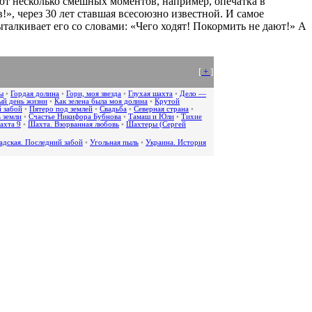
уют несколько смешных моментов, например, опечатка в
в!», через 30 лет ставшая всесоюзно известной. И самое
талкивает его со словами: «Чего ходят! Покормить не дают!» А
[
+
]
ы
•
Гордая долина
•
Гори, моя звезда
•
Глухая шахта
•
Дело —
й день жизни
•
Как зелена была моя долина
•
Крутой
 забой
•
Пятеро под землей
•
Свадьба
•
Северная страна
•
 земли
•
Счастье Никифора Бубнова
•
Тамаш и Юли
•
Тихие
ахта 9
•
Шахта. Взорванная любовь
•
Шахтеры (Сергей
адская. Последний забой
•
Угольная пыль
•
Украина. История