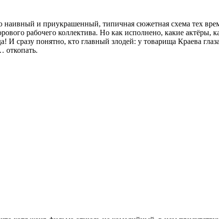
 наивный и приукрашенный, типичная сюжетная схема тех време
вого рабочего коллектива. Но как исполнено, какие актёры, как
! И сразу понятно, кто главный злодей: у товарища Краева глаз
… откопать.