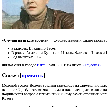
«Случай на шахте восемь»
— художественный фильм произво
Режиссер: Владимир Басов
В ролях: Анатолий Кузнецов, Наталья Фатеева, Николай
Год выпуска: 1957
Фильм снят в городе
Инта
Коми АССР на шахте
«Глубокая»
Сюжет
[
править
]
Молодой геолог Володя Батанин приезжает на заполярную шахт
начинает борьбу с этими явлениями и наживает врага в лице н
поднимается вопрос о применении к нему самой страшной меры
Краева.