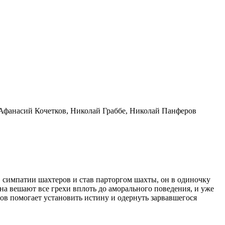
 Афанасий Кочетков, Николай Граббе, Николай Панферов
в симпатии шахтеров и став парторгом шахты, он в одиночку
ина вешают все грехи вплоть до аморального поведения, и уже
в помогает установить истину и одернуть зарвавшегося