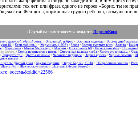
ь, что хотя жанр фильма отнюдь не комедийный, в нем присутств
зрителями тех лет, или фраза одного из героев «Борис, ты не пра
 общежития. Женщина, кормившая грудью ребенка, возмущенно вы
«Случай на шахте восемь» входит в
Портал:Кино
сте с девочкой чёрной земли
•
Внезапный выброс
•
Вся наша надежда
•
Восемь дней надежд
укла 61
•
Если любишь...
•
Жерминаль (1993)
•
Завал
•
Звезды смотрят вниз
•
Золото
•
Кажды
ь
•
Марсинель
•
Молли Магуайерс
•
Мэтуон
•
Ниже холма 60
•
Ночь в сентябре
•
Последний
хте восемь
•
Смена начинается в шесть
•
Смерть как краюха хлеба
•
Смотреть в глаза…
•
Соль
•
Тридцать три
•
Цветок на камне
•
Человек с будущим
•
Черная ярость
•
Черный камень
•
Ш
 дитя шахты
й уголь. Другой угол
•
Крутое падение
•
Округ Харлан, США
•
Погребенные заживо
•
Расп
•
Шахта №8
•
Шахтерские гимны
•
Шахтеры (Игорь Беляев)
•
_шахте_восемь&oldid=22566