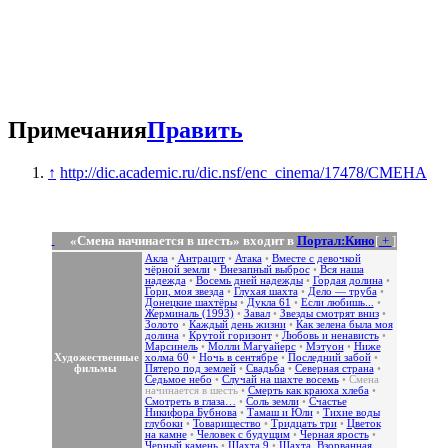
Примечания
Править
↑
http://dic.academic.ru/dic.nsf/enc_cinema/17478/СМЕНА
«Смена начинается в шесть» входит в
Портал:Кино
[
+
]
Акла
•
Антрацит
•
Атака
•
Вместе с девочкой
чёрной земли
•
Внезапный выброс
•
Вся наша
надежда
•
Восемь дней надежды
•
Гордая долина
•
Гори, моя звезда
•
Глухая шахта
•
Дело — труба
•
Донецкие шахтёры
•
Дукла 61
•
Если любишь...
•
Жерминаль (1993)
•
Завал
•
Звезды смотрят вниз
•
Золото
•
Каждый день жизни
•
Как зелена была моя
долина
•
Крутой горизонт
•
Любовь и ненависть
•
Марсинель
•
Молли Магуайерс
•
Мэтуон
•
Ниже
Художественные
холма 60
•
Ночь в сентябре
•
Последний забой
•
фильмы
Пятеро под землей
•
Свадьба
•
Северная страна
•
Седьмое небо
•
Случай на шахте восемь
•
Смена
начинается в шесть
•
Смерть как краюха хлеба
•
Смотреть в глаза…
•
Соль земли
•
Счастье
Никифора Бубнова
•
Тамаш и Юли
•
Тихие воды
глубоки
•
Товарищество
•
Тридцать три
•
Цветок
на камне
•
Человек с будущим
•
Черная ярость
•
Черный камень
•
Шахта 9
•
Шахта. Взорванная