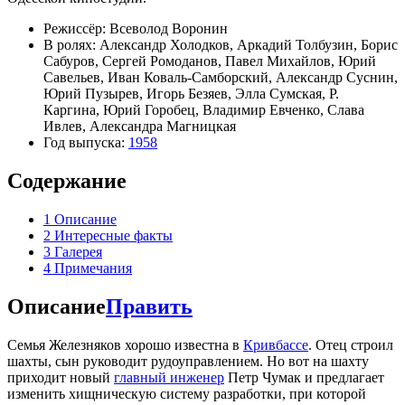
Режиссёр: Всеволод Воронин
В ролях: Александр Холодков, Аркадий Толбузин, Борис
Сабуров, Сергей Ромоданов, Павел Михайлов, Юрий
Савельев, Иван Коваль-Самборский, Александр Суснин,
Юрий Пузырев, Игорь Безяев, Элла Сумская, Р.
Каргина, Юрий Горобец, Владимир Евченко, Слава
Ивлев, Александра Магницкая
Год выпуска:
1958
Содержание
1
Описание
2
Интересные факты
3
Галерея
4
Примечания
Описание
Править
Семья Железняков хорошо известна в
Кривбассе
. Отец строил
шахты, сын руководит рудоуправлением. Но вот на шахту
приходит новый
главный инженер
Петр Чумак и предлагает
изменить хищническую систему разработки, при которой