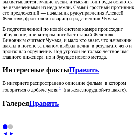
выхватываются лучшие куски, и тысячи тонн руды остаются
не извлеченными из недр земли. Самый яростный противник
его предложений — начальник рудоуправления Алексей
Железняк, фронтовой товарищ и родственник Чумака.
В подготовленной по новой системе камере происходит
обрушение, при котором погибает старый Железняк.
Виновным считают Чумака, и мало кто знает, что начальник
шахты в погоне за планом выбрал целик, в результате чего и
произошло обрушение. Под угрозой не только честное имя
главного инженера, но и будущее нового метода.
Интересные факты
Править
В интернете распространено описание фильма, в котором
[1]
говориться о добыче
угля
(на железнорудной-то шахте).
Галерея
Править
◄
►