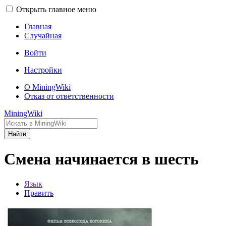
Открыть главное меню
Главная
Случайная
Войти
Настройки
О MiningWiki
Отказ от ответственности
MiningWiki
Найти
Смена начинается в шесть
Язык
Править