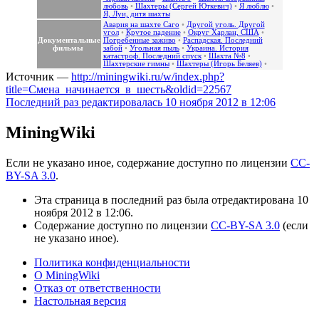
любовь
•
Шахтеры (Сергей Юткевич)
•
Я люблю
•
Я, Луи, дитя шахты
Авария на шахте Саго
•
Другой уголь. Другой
угол
•
Крутое падение
•
Округ Харлан, США
•
Документальные
Погребенные заживо
•
Распадская. Последний
фильмы
забой
•
Угольная пыль
•
Украина. История
катастроф. Последний спуск
•
Шахта №8
•
Шахтерские гимны
•
Шахтеры (Игорь Беляев)
•
Источник —
http://miningwiki.ru/w/index.php?
title=Смена_начинается_в_шесть&oldid=22567
Последний раз редактировалась 10 ноября 2012 в 12:06
MiningWiki
Если не указано иное, содержание доступно по лицензии
CC-
BY-SA 3.0
.
Эта страница в последний раз была отредактирована 10
ноября 2012 в 12:06.
Содержание доступно по лицензии
CC-BY-SA 3.0
(если
не указано иное).
Политика конфиденциальности
О MiningWiki
Отказ от ответственности
Настольная версия