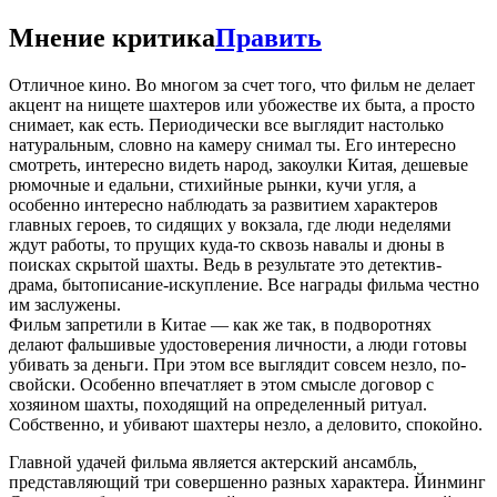
Мнение критика
Править
Отличное кино. Во многом за счет того, что фильм не делает
акцент на нищете шахтеров или убожестве их быта, а просто
снимает, как есть. Периодически все выглядит настолько
натуральным, словно на камеру снимал ты. Его интересно
смотреть, интересно видеть народ, закоулки Китая, дешевые
рюмочные и едальни, стихийные рынки, кучи угля, а
особенно интересно наблюдать за развитием характеров
главных героев, то сидящих у вокзала, где люди неделями
ждут работы, то прущих куда-то сквозь навалы и дюны в
поисках скрытой шахты. Ведь в результате это детектив-
драма, бытописание-искупление. Все награды фильма честно
им заслужены.
Фильм запретили в Китае — как же так, в подворотнях
делают фальшивые удостоверения личности, а люди готовы
убивать за деньги. При этом все выглядит совсем незло, по-
свойски. Особенно впечатляет в этом смысле договор с
хозяином шахты, походящий на определенный ритуал.
Собственно, и убивают шахтеры незло, а деловито, спокойно.
Главной удачей фильма является актерский ансамбль,
представляющий три совершенно разных характера. Йинминг