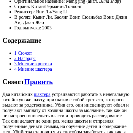
Оригинальное название: Mang jing (англ.
Blind shaft
)
Страна: Китай/Германия/Гонконг
Режиссер: Янг Ли/Yang Li
В ролях: Кьянг Ли, Баоянг Вонг, Сюаньбао Вонг, Джин
Аи, Джан Жао
Год выпуска: 2003
Содержание
1
Сюжет
2
Награды
3
Мнение критика
4
Мнение шахтера
Сюжет
Править
Два китайских
шахтера
устраиваются работать в нелегальную
китайскую же шахту, прихватив с собой третьего, которого
выдают за родственника. Убив его, они инсценируют обвал и
получают выплату от хозяина шахты за молчание, так как он
не настроен оповещать власти и проводить расследование.
Так они делают не один раз, меняя шахты и отправляя
полученные деньги семьям, на обучение детей и содержание
жен. Убийства становятся их способом заработать, так как за