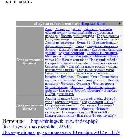
он не видит.
«Глухая шахта» входит в
Портал:Кино
[
+
]
Акла
•
Антрацит
•
Атака
•
Вместе с девочкой
чёрной земли
•
Внезапный выброс
•
Вся наша
надежда
•
Восемь дней надежды
•
Гордая долина
•
Гори, моя звезда
•
Глухая шахта
•
Дело — труба
•
Донецкие шахтёры
•
Дукла 61
•
Если любишь...
•
Жерминаль (1993)
•
Завал
•
Звезды смотрят вниз
•
Золото
•
Каждый день жизни
•
Как зелена была моя
долина
•
Крутой горизонт
•
Любовь и ненависть
•
Марсинель
•
Молли Магуайерс
•
Мэтуон
•
Ниже
Художественные
холма 60
•
Ночь в сентябре
•
Последний забой
•
фильмы
Пятеро под землей
•
Свадьба
•
Северная страна
•
Седьмое небо
•
Случай на шахте восемь
•
Смена
начинается в шесть
•
Смерть как краюха хлеба
•
Смотреть в глаза…
•
Соль земли
•
Счастье
Никифора Бубнова
•
Тамаш и Юли
•
Тихие воды
глубоки
•
Товарищество
•
Тридцать три
•
Цветок
на камне
•
Человек с будущим
•
Черная ярость
•
Черный камень
•
Шахта 9
•
Шахта. Взорванная
любовь
•
Шахтеры (Сергей Юткевич)
•
Я люблю
•
Я, Луи, дитя шахты
Авария на шахте Саго
•
Другой уголь. Другой
угол
•
Крутое падение
•
Округ Харлан, США
•
Документальные
Погребенные заживо
•
Распадская. Последний
фильмы
забой
•
Угольная пыль
•
Украина. История
катастроф. Последний спуск
•
Шахта №8
•
Шахтерские гимны
•
Шахтеры (Игорь Беляев)
•
Источник —
http://miningwiki.ru/w/index.php?
title=Глухая_шахта&oldid=22548
Последний раз редактировалась 10 ноября 2012 в 11:59