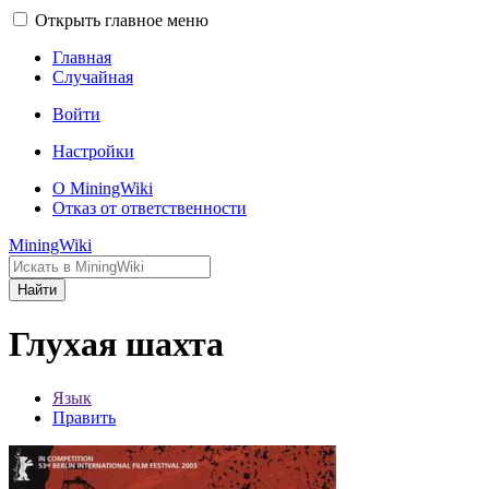
Открыть главное меню
Главная
Случайная
Войти
Настройки
О MiningWiki
Отказ от ответственности
MiningWiki
Найти
Глухая шахта
Язык
Править