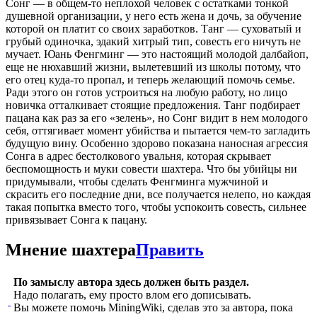
Сонг — в общем-то неплохой человек с остатками тонкой
душевной организации, у него есть жена и дочь, за обучение
которой он платит со своих заработков. Танг — суховатый и
грубый одиночка, эдакий хитрый тип, совесть его ничуть не
мучает. Юань Фенгминг — это настоящий молодой далбайоп,
еще не нюхавший жизни, вылетевший из школы потому, что
его отец куда-то пропал, и теперь желающий помочь семье.
Ради этого он готов устроиться на любую работу, но лицо
новичка отталкивает стоящие предложения. Танг подбирает
пацана как раз за его «зелень», но Сонг видит в нем молодого
себя, оттягивает момент убийства и пытается чем-то загладить
будущую вину. Особенно здорово показана наносная агрессия
Сонга в адрес бестолкового увальня, которая скрывает
беспомощность и муки совести шахтера. Что бы убийцы ни
придумывали, чтобы сделать Фенгминга мужчиной и
скрасить его последние дни, все получается нелепо, но каждая
такая попытка вместо того, чтобы успокоить совесть, сильнее
привязывает Сонга к пацану.
Мнение шахтера
Править
По замыслу автора здесь должен быть раздел.
Надо полагать, ему просто влом его дописывать.
Вы можете помочь MiningWiki, сделав это за автора, пока