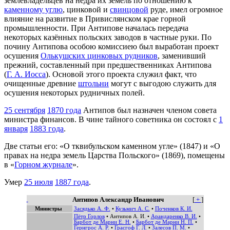
землевладельцев на недра их земель по отношению к
каменному углю
, цинковой и
свинцовой
руде, имел огромное
влияние на развитие в Привислянском крае горной
промышленности. При Антипове началась передача
некоторых казённых польских заводов в частные руки. По
почину Антипова особою комиссиею был выработан проект
осушения
Олькушских цинковых рудников
, заменивший
прежний, составленный при предшественниках Антипова
(
Г. А. Иосса
). Основой этого проекта служил факт, что
очищенные древние
штольни
могут с выгодою служить для
осушения некоторых рудничных полей.
25 сентября
1870 года
Антипов был назначен членом совета
министра финансов. В чине тайного советника он состоял с
1
января
1883 года
.
Две статьи его: «О тквибульском каменном угле» (1847) и «О
правах на недра земель Царства Польского» (1869), помещены
в «
Горном журнале
».
Умер
25 июля
1887 года
.
Антипов Александр Иванович
[
+
]
Министры
Засядько А. Ф.
•
Кузьмич А. С.
•
Поченков К. И.
Пётр Горлов
•
Антипов А. И.
•
Арандаренко В. И.
•
Барбот де Марни Е. Н.
•
Барбот де Марни Н. П.
•
Гернгрос А. Р.
•
Грасгоф Г. Л.
•
Залесов П. М.
•