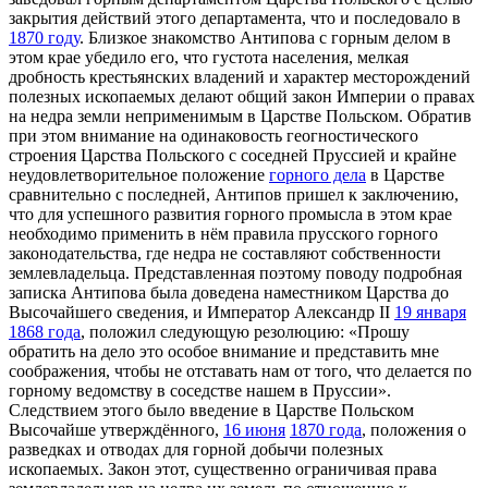
закрытия действий этого департамента, что и последовало в
1870 году
. Близкое знакомство Антипова с горным делом в
этом крае убедило его, что густота населения, мелкая
дробность крестьянских владений и характер месторождений
полезных ископаемых делают общий закон Империи о правах
на недра земли неприменимым в Царстве Польском. Обратив
при этом внимание на одинаковость геогностического
строения Царства Польского с соседней Пруссией и крайне
неудовлетворительное положение
горного дела
в Царстве
сравнительно с последней, Антипов пришел к заключению,
что для успешного развития горного промысла в этом крае
необходимо применить в нём правила прусского горного
законодательства, где недра не составляют собственности
землевладельца. Представленная поэтому поводу подробная
записка Антипова была доведена наместником Царства до
Высочайшего сведения, и Император Александр II
19 января
1868 года
, положил следующую резолюцию: «Прошу
обратить на дело это особое внимание и представить мне
соображения, чтобы не отставать нам от того, что делается по
горному ведомству в соседстве нашем в Пруссии».
Следствием этого было введение в Царстве Польском
Высочайше утверждённого,
16 июня
1870 года
, положения о
разведках и отводах для горной добычи полезных
ископаемых. Закон этот, существенно ограничивая права