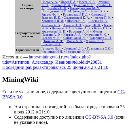
Иосса А. А.
•
Иосса Г. А.
•
Иосса Н. А.
•
Кулибин
Горные
А. И.
•
Кулибин В. А.
•
Кулибин К. А.
•
Кулибин Н.
инженеры
А.
•
Кулибин С. Н.
•
Протодьяконов М. М.
•
Протодьяконов М. М. (младший)
•
Рашет В. К.
•
Риддер Ф. Ф.
•
Романовский Г. Д.
•
Самарский-
Быховец В. Е.
•
Скальковский К. А.
•
Фролов П. К.
•
Хованский Я. И.
•
Шленев Н. А.
•
Шостак М. А.
Алябьев А. В.
•
Аносов П. П.
•
Бегер Ф. Ф.
•
Блюэр
И. Ф.
•
Денисов Н. А.
•
Зыбин А. К.
•
Качка Г. С.
•
Ковалевский Е. П.
•
Корсаков А. И.
•
Мусин-
Государственные
Пушкин А. Э.
•
Нартов А. А.
•
Опочинин М. С.
•
деятели
Раселли Ф. И.
•
Соймонов М. Ф.
•
Татаринов С. П.
•
Томилов А. Ф.
•
Фрезе А. А.
•
Фуллон И. А.
•
Шлаттер И. А.
Гриндлер Б.Ф.
•
Левицкий Д.Г.
•
Трапезников С.К.
•
Горноспасатели
Черницын Н.Н.
•
Федорович И. И.
Источник —
http://miningwiki.ru/w/index.php?
title=Антипов_Александр_Иванович&oldid=20851
Последний раз редактировалась 25 июля 2012 в 21:10
MiningWiki
Если не указано иное, содержание доступно по лицензии
CC-
BY-SA 3.0
.
Эта страница в последний раз была отредактирована 25
июля 2012 в 21:10.
Содержание доступно по лицензии
CC-BY-SA 3.0
(если
не указано иное).