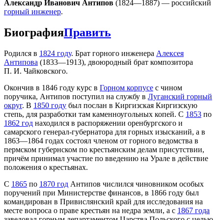
Александр Иванович Антипов
(1824—1887) — российский
горный инженер
.
Биография
Править
Родился в
1824 году
. Брат горного инженера
Алексея
Антипова
(1833—1913), двоюродный брат композитора
П. И. Чайковского.
Окончив в 1846 году курс в
Горном корпусе
с чином
поручика, Антипов поступил на службу в
Луганский горный
округ
. В
1850 году
был послан в Киргизская Киргизскую
степь, для разработки там каменноугольных копей. С
1853
по
1862 год
находился в распоряжении оренбургского и
самарского генерал-губернатора для горных изысканий, а в
1863—1864 годах состоял членом от горного ведомства в
пермском губернском по крестьянским делам присутствии,
причём принимал участие по введению на Урале в действие
положения о крестьянах.
С
1865
по
1870 год
Антипов числился чиновником особых
поручений при Министерстве финансов, в 1866 году был
командирован в Привислянский край для исследования на
месте вопроса о праве крестьян на недра земли, а с
1867 года
заведовал горным департаментом Царства Польского с целью