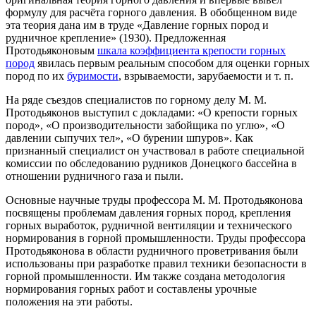
формулу для расчёта горного давления. В обобщенном виде
эта теория дана им в труде «Давление горных пород и
рудничное крепление» (1930). Предложенная
Протодьяконовым
шкала коэффициента крепости горных
пород
явилась первым реальным способом для оценки горных
пород по их
буримости
, взрываемости, зарубаемости и т. п.
На ряде съездов специалистов по горному делу М. М.
Протодьяконов выступил с докладами: «О крепости горных
пород», «О производительности забойщика по углю», «О
давлении сыпучих тел», «О бурении шпуров». Как
признанный специалист он участвовал в работе специальной
комиссии по обследованию рудников Донецкого бассейна в
отношении рудничного газа и пыли.
Основные научные труды профессора М. М. Протодьяконова
посвящены проблемам давления горных пород, крепления
горных выработок, рудничной вентиляции и технического
нормирования в горной промышленности. Труды профессора
Протодьяконова в области рудничного проветривания были
использованы при разработке правил техники безопасности в
горной промышленности. Им также создана методология
нормирования горных работ и составлены урочные
положения на эти работы.