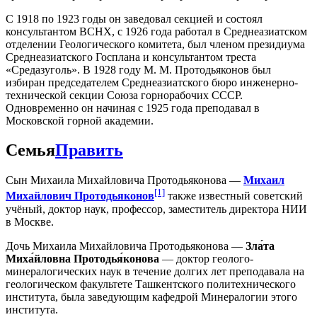
С 1918 по 1923 годы он заведовал секцией и состоял
консультантом ВСНХ, с 1926 года работал в Среднеазиатском
отделении Геологического комитета, был членом президиума
Среднеазиатского Госплана и консультантом треста
«Средазуголь». В 1928 году М. М. Протодьяконов был
избиран председателем Среднеазиатского бюро инженерно-
технической секции Союза горнорабочих СССР.
Одновременно он начиная с 1925 года преподавал в
Московской горной академии.
Семья
Править
Сын Михаила Михайловича Протодьяконова —
Михаил
[1]
Михайлович Протодьяконов
также известный советский
учёный, доктор наук, профессор, заместитель директора НИИ
в Москве.
Дочь Михаила Михайловича Протодьяконова —
Зла́та
Миха́йловна Протодья́конова
— доктор геолого-
минералогических наук в течение долгих лет преподавала на
геологическом факультете Ташкентского политехнического
института, была заведующим кафедрой Минералогии этого
института.