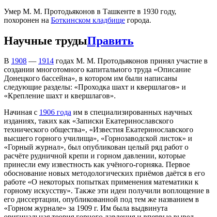
Умер М. М. Протодьяконов в Ташкенте в 1930 году,
похоронен на
Боткинском кладбище
города.
Научные труды
Править
В
1908
—
1914
годах М. М. Протодьяконов принял участие в
создании многотомного капитального труда «Описание
Донецкого бассейна», в котором им были написаны
следующие разделы: «Проходка шахт и квершлагов» и
«Крепление шахт и квершлагов».
Начиная с
1906 года
им в специализированных научных
изданиях, таких как «Записки Екатеринославского
технического общества», «Известия Екатеринославского
высшего горного училища», «Горнозаводской листок» и
«Горный журнал», был опубликован целый ряд работ о
расчёте рудничной крепи и горном давлении, которые
принесли ему известность как учёного-горняка. Первое
обоснование новых методологических приёмов даётся в его
работе «О некоторых попытках применения математики к
горному искусству». Также эти идеи получили воплощение в
его диссертации, опубликованной под тем же названием в
«Горном журнале» за 1909 г. Им была выдвинута
оригинальная теория горного давления и впервые вывел