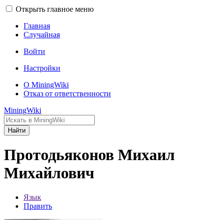
Открыть главное меню
Главная
Случайная
Войти
Настройки
О MiningWiki
Отказ от ответственности
MiningWiki
Найти
Протодьяконов Михаил
Михайлович
Язык
Править