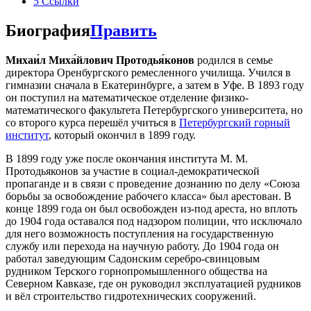
5
Ссылки
Биография
Править
Михаи́л Миха́йлович Протодья́конов
родился в семье
директора Оренбургского ремесленного училища. Учился в
гимназии сначала в Екатеринбурге, а затем в Уфе. В 1893 году
он поступил на математическое отделение физико-
математического факультета Петербургского университета, но
со второго курса перешёл учиться в
Петербургский горный
институт
, который окончил в 1899 году.
В 1899 году уже после окончания института М. М.
Протодьяконов за участие в социал-демократической
пропаганде и в связи с проведение дознанию по делу «Союза
борьбы за освобождение рабочего класса» был арестован. В
конце 1899 года он был освобожден из-под ареста, но вплоть
до 1904 года оставался под надзором полиции, что исключало
для него возможность поступления на государственную
службу или перехода на научную работу. До 1904 года он
работал заведующим Садонским серебро-свинцовым
рудником Терского горнопромышленного общества на
Северном Кавказе, где он руководил эксплуатацией рудников
и вёл строительство гидротехнических сооружений.