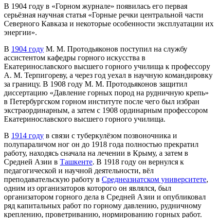
В 1904 году в «Горном журнале» появилась его первая
серьёзная научная статья «Горные речки центральной части
Северного Кавказа и некоторые особенности эксплуатации их
энергии».
В
1904 году
М. М. Протодьяконов поступил на службу
ассистентом кафедры горного искусства в
Екатеринославского высшего горного училища к профессору
А. М. Терпигореву, а через год уехал в научную командировку
за границу. В 1908 году М. М. Протодьяконов защитил
диссертацию «Давление горных пород на рудничную крепь»
в Петербургском горном институте после чего был избран
экстраординарным, а затем с 1908 ординарным профессором
Екатеринославского высшего горного училища.
В
1914 году
в связи с туберкулёзом позвоночника и
полупараличом ног он до 1918 года полностью прекратил
работу, находясь сначала на лечении в Крыму, а затем в
Средней Азии в
Ташкенте
. В 1918 году он вернулся к
педагогической и научной деятельности, вёл
преподавательскую работу в
Среднеазиатском университете
,
одним из организаторов которого он являлся, был
организатором горного дела в Средней Азии и опубликовал
ряд капитальных работ по горному давлению, рудничному
креплению, проветриванию, нормированию горных работ.