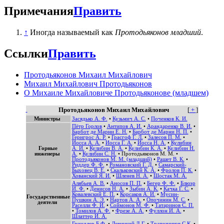
Примечания
Править
↑
Иногда называемый как
Протодьяконов младший
.
Ссылки
Править
Протодьяконов Михаил Михайлович
Михаил Михайлович Протодьяконов
О Михаиле Михайловиче Протодьяконове (младшем)
Протодьяконов Михаил Михайлович
[
+
]
Министры
Засядько А. Ф.
•
Кузьмич А. С.
•
Поченков К. И.
Пётр Горлов
•
Антипов А. И.
•
Арандаренко В. И.
•
Барбот де Марни Е. Н.
•
Барбот де Марни Н. П.
•
Гернгрос А. Р.
•
Грасгоф Г. Л.
•
Залесов П. М.
•
Иосса А. А.
•
Иосса Г. А.
•
Иосса Н. А.
•
Кулибин
Горные
А. И.
•
Кулибин В. А.
•
Кулибин К. А.
•
Кулибин Н.
инженеры
А.
•
Кулибин С. Н.
•
Протодьяконов М. М.
•
Протодьяконов М. М. (младший)
•
Рашет В. К.
•
Риддер Ф. Ф.
•
Романовский Г. Д.
•
Самарский-
Быховец В. Е.
•
Скальковский К. А.
•
Фролов П. К.
•
Хованский Я. И.
•
Шленев Н. А.
•
Шостак М. А.
Алябьев А. В.
•
Аносов П. П.
•
Бегер Ф. Ф.
•
Блюэр
И. Ф.
•
Денисов Н. А.
•
Зыбин А. К.
•
Качка Г. С.
•
Ковалевский Е. П.
•
Корсаков А. И.
•
Мусин-
Государственные
Пушкин А. Э.
•
Нартов А. А.
•
Опочинин М. С.
•
деятели
Раселли Ф. И.
•
Соймонов М. Ф.
•
Татаринов С. П.
•
Томилов А. Ф.
•
Фрезе А. А.
•
Фуллон И. А.
•
Шлаттер И. А.
Гриндлер Б.Ф.
•
Левицкий Д.Г.
•
Трапезников С.К.
•