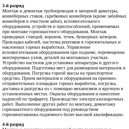
3-й разряд
Монтаж и демонтаж трубопроводов и запорной арматуры,
конвейерных ставов, скребковых конвейеров (кроме забойных
конвейеров в очистном забое), вспомогательного
оборудования, устройств и приспособлений, применяемых
при монтаже горношахтного оборудования. Монтаж
приводных станций, воронок, течек, бункерных затворов.
Прокладка кабелей, настилка рештаков в горизонтальных и
наклонных горных выработках. Управление
вспомогательным оборудованием при подъеме, перемещении
монтируемых узлов, деталей на монтажных участках.
Устройство настилов для установки аппаратуры и другого
оборудования. Подготовка мест для размещения материалов и
оборудования. Погрузка горной массы на транспортное
средство. Прием материалов и оборудования на приемно-
отправительных площадках горных выработок, погрузка,
доставка и разгрузка их с помощью механизмов и вручную в
установленных местах. Окраска оборудования и нанесение
надписей по трафарету. Производство электрогазосварочных
работ. Выполнение других работ по монтажу, демонтажу
горношахтного оборудования под руководством
горномонтажника подземного более высокой квалификации.
4-й разряд