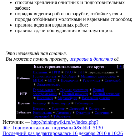
способы крепления очистных и подготовительных
забоев;
порядок ведения работ по зарубке, отбойке угля и
породы отбойными молотками и взрывным способом;
правила ведения взрывных работ;
правила сдачи оборудования в эксплуатацию.
Это незавершённая статья.
Вы можете помочь проекту,
исправив и дополнив
её.
Быть горномонтажником — это круто!
[
+
]
Взрывник
✶
ГРГВ
✶
ГРОЗ
✶
ГРП
✶
Горномонтажник
✶
Горноспасатель
✶
Забойщик
✶
Машинист электровоза
✶
Рабочие
МГВМ
✶
МПУ
✶
Проходчик
✶
Рукоятчица
✶
Стволовой
✶
Электрослесарь
Горный мастер
✶
Горный диспетчер
✶
Горный
ИТР
электромеханик
✶
Главный инженер
✶
Главный технолог
✶
Инспектор
✶
Маркшейдер
✶
Начальник участка
Прочие
Банщица
✶
Ламповщица
✶
Табельщица
Ветрогон
✶
Газожог
✶
Дверовой
✶
Коногон
✶
Забытые
Крепильщик
✶
Лампонос
✶
Откатчик
✶
Саночник
✶
Тормозной
*
Табакотрус
Источник —
http://miningwiki.ru/w/index.php?
title=Горномонтажник_подземный&oldid=5130
Последний раз редактировалась 16 декабря 2010 в 10:26