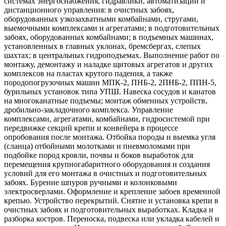
системах энергоснабжения, гидравлики, автоматизации и
дистанционного управления: в очистных забоях,
оборудованных узкозахватными комбайнами, стругами,
выемочными комплексами и агрегатами; в подготовительных
забоях, оборудованных комбайнами; в подъемных машинах,
установленных в главных уклонах, бремсбергах, слепых
шахтах; в центральных гидроподъемах. Выполнение работ по
монтажу, демонтажу и наладке щитовых агрегатов и других
комплексов на пластах крутого падения, а также
породопогрузочных машин МПК-2, ПНБ-2, 2ПНБ-2, ППН-5,
бурильных установок типа УПШ. Навеска сосудов и канатов
на многоканатные подъемы; монтаж обменных устройств,
дробильно-закладочного комплекса. Управление
комплексами, агрегатами, комбайнами, гидросистемой при
передвижке секций крепи и конвейера в процессе
опробования после монтажа. Отбойка породы и выемка угля
(сланца) отбойными молотками и пневмоломами при
подбойке пород кровли, почвы и боков выработок для
перемещения крупногабаритного оборудования и создания
условий для его монтажа в очистных и подготовительных
забоях. Бурение шпуров ручными и колонковыми
электросверлами. Оформление и крепление забоев временной
крепью. Устройство перекрытий. Снятие и установка крепи в
очистных забоях и подготовительных выработках. Кладка и
разборка костров. Переноска, подвеска или укладка кабелей и