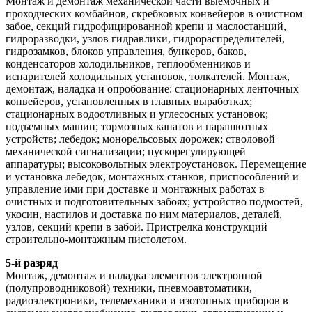
Монтаж и демонтаж механической части выемочных и
проходческих комбайнов, скребковых конвейеров в очистном
забое, секций гидрофицированной крепи и маслостанций,
гидроразводки, узлов гидравлики, гидрораспределителей,
гидрозамков, блоков управления, бункеров, баков,
конденсаторов холодильников, теплообменников и
испарителей холодильных установок, толкателей. Монтаж,
демонтаж, наладка и опробование: стационарных ленточных
конвейеров, установленных в главных выработках;
стационарных водоотливных и углесосных установок;
подъемных машин; тормозных канатов и парашютных
устройств; лебедок; монорельсовых дорожек; стволовой
механической сигнализации; пускорегулирующей
аппаратуры; высоковольтных электроустановок. Перемещение
и установка лебедок, монтажных станков, приспособлений и
управление ими при доставке и монтажных работах в
очистных и подготовительных забоях; устройство подмостей,
укосин, настилов и доставка по ним материалов, деталей,
узлов, секций крепи в забой. Пристрелка конструкций
строительно-монтажным пистолетом.
5-й разряд
Монтаж, демонтаж и наладка элементов электронной
(полупроводниковой) техники, пневмоавтоматики,
радиоэлектроники, телемеханики и изотопных приборов в