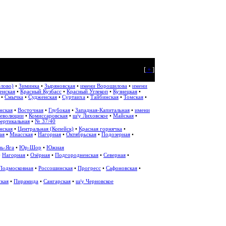
[
+
]
елово)
•
Зиминка
•
Зыряновская
•
имени Ворошилова
•
имени
енская
•
Красный Кузбасс
•
Красный Углекоп
•
Кузнецкая
•
•
Смычка
•
Судженская
•
Суртаиха
•
Тайбинская
•
Томская
•
нская
•
Восточная
•
Глубокая
•
Западная-Капитальная
•
имени
революции
•
Комиссаровская
•
ш/у Лиховское
•
Майская
•
Вертикальная
•
№ 37/40
нская
•
Центральная (Копейск)
•
Красная горнячка
•
ая
•
Миасская
•
Нагорная
•
Октябрьская
•
Подозерная
•
ь-Яга
•
Юр-Шор
•
Южная
•
Нагорная
•
Озёрная
•
Подгородненская
•
Северная
•
Подмосковная
•
Россошинская
•
Прогресс
•
Сафоновская
•
ская
•
Пирамида
•
Сангарская
•
ш/у Черновское