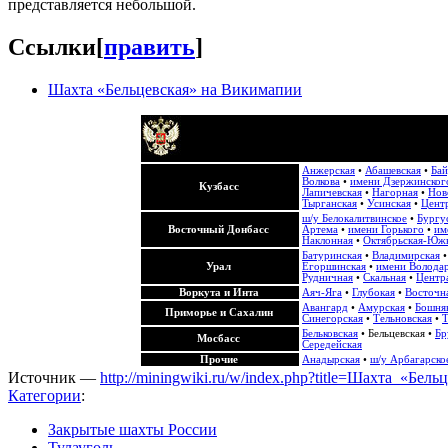
представляется небольшой.
Ссылки
[
править
]
Шахта «Бельцевская» на Викимапии
Анжерская
•
Абашевская
•
Бай
Волкова
•
имени Дзержинског
Кузбасс
Лапичевская
•
Нагорная
•
Нов
Тырганская
•
Усинская
•
Центр
ш/у Белокалитвинское
•
Бургу
Восточный Донбасс
Артема
•
имени Горького
•
им
Наклонная
•
Октябрьская-Юж
Батуринская
•
Владимирская
Урал
Егоршинская
•
имени Волода
Рудничная
•
Скальная
•
Центра
Воркута и Инта
Аяч-Яга
•
Глубокая
•
Восточн
Авангард
•
Амурская
•
Бошня
Приморье и Сахалин
Синегорская
•
Тельновская
•
Т
Бельковская
•
Бельцевская
•
Бр
Мосбасс
Середейская
Прочие
Анадырская
•
ш/у Арбагарско
Источник —
http://miningwiki.ru/w/index.php?title=Шахта_«Бел
Категории
:
Закрытые шахты России
Тулауголь