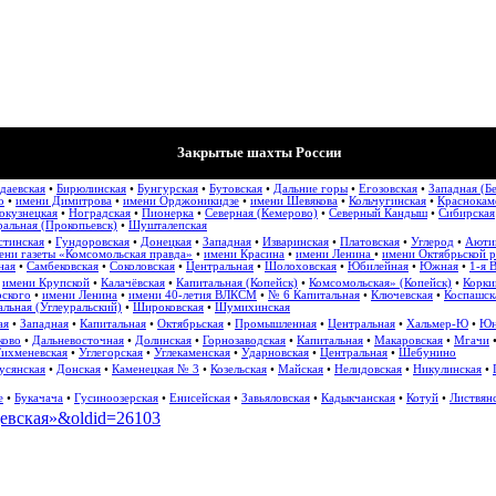
Закрытые шахты России
даевская
•
Бирюлинская
•
Бунгурская
•
Бутовская
•
Дальние горы
•
Егозовская
•
Западная (Б
о
•
имени Димитрова
•
имени Орджоникидзе
•
имени Шевякова
•
Кольчугинская
•
Краснокам
окузнецкая
•
Ноградская
•
Пионерка
•
Северная (Кемерово)
•
Северный Кандыш
•
Сибирская
альная (Прокопьевск)
•
Шушталепская
стинская
•
Гундоровская
•
Донецкая
•
Западная
•
Изваринская
•
Платовская
•
Углерод
•
Аюти
ени газеты «Комсомольская правда»
•
имени Красина
•
имени Ленина
•
имени Октябрьской 
ная
•
Самбековская
•
Соколовская
•
Центральная
•
Шолоховская
•
Юбилейная
•
Южная
•
1-я 
•
имени Крупской
•
Калачёвская
•
Капитальная (Копейск)
•
Комсомольская» (Копейск)
•
Корки
рского
•
имени Ленина
•
имени 40-летия ВЛКСМ
•
№ 6 Капитальная
•
Ключевская
•
Коспашск
льная (Углеуральский)
•
Широковская
•
Шумихинская
ая
•
Западная
•
Капитальная
•
Октябрьская
•
Промышленная
•
Центральная
•
Хальмер-Ю
•
Юн
ково
•
Дальневосточная
•
Долинская
•
Горнозаводская
•
Капитальная
•
Макаровская
•
Мгачи
ихменевская
•
Углегорская
•
Углекаменская
•
Ударновская
•
Центральная
•
Шебунино
усянская
•
Донская
•
Каменецкая № 3
•
Козельская
•
Майская
•
Нелидовская
•
Никулинская
•
е
•
Букачача
•
Гусиноозерская
•
Енисейская
•
Завьяловская
•
Кадыкчанская
•
Котуй
•
Листвян
ьцевская»&oldid=26103