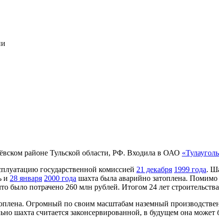
ии
вском районе Тульской области, РФ. Входила в ОАО
«Тулаугол
ксплуатацию государственной комиссией
21 декабря
1999 года
. Ш
ь и
28 января
2000 года
шахта была аварийно затоплена. Помимо 
что было потрачено 260 млн рублей. Итогом 24 лет строительств
топлена. Огромный по своим масштабам наземный производствен
льно шахта считается законсервированной, в будущем она может 