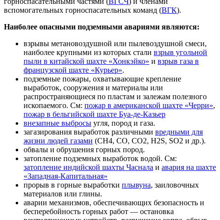
горноспасательными частями (
ВГСЧ
) и членами
вспомогательных горноспасательных команд (
ВГК
).
Наиболее опасными подземными авариями являются:
взрывы метановоздушной или пылевоздушной смеси,
наиболее крупными из которых стали
взрыв угольной
пыли в китайской шахте «Хонкэйко»
и
взрыв газа в
французской шахте «Курьер»
.
подземные пожары, охватывающие крепление
выработок, сооружения и материалы или
распространяющиеся по пластам и залежам полезного
ископаемого. См:
пожар в американской шахте «Черри»
,
пожар в бельгийской шахте Буа-де-Казьер
внезапные выбросы
угля, пород и газа.
загазирования выработок различными
вредными для
жизни людей газами
(СН4, СО, СО2, H2S, SO2 и др.).
обвалы и обрушения горных пород.
затопление подземных выработок водой. См:
затопление индийской шахты Часнала
и
авария на шахте
«Западная-Капитальная»
прорыв в горные выработки
плывуна
, заиловочных
материалов или глины.
аварии механизмов, обеспечивающих безопасность и
бесперебойность горных работ — остановка