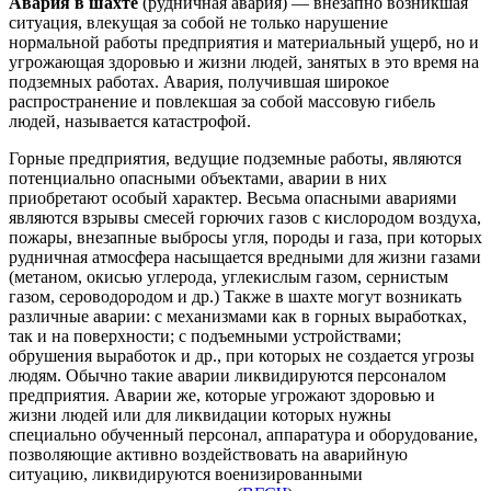
Авария в шахте
(рудничная авария) — внезапно возникшая
ситуация, влекущая за собой не только нарушение
нормальной работы предприятия и материальный ущерб, но и
угрожающая здоровью и жизни людей, занятых в это время на
подземных работах. Авария, получившая широкое
распространение и повлекшая за собой массовую гибель
людей, называется катастрофой.
Горные предприятия, ведущие подземные работы, являются
потенциально опасными объектами, аварии в них
приобретают особый характер. Весьма опасными авариями
являются взрывы смесей горючих газов с кислородом воздуха,
пожары, внезапные выбросы угля, породы и газа, при которых
рудничная атмосфера насыщается вредными для жизни газами
(метаном, окисью углерода, углекислым газом, сернистым
газом, сероводородом и др.) Также в шахте могут возникать
различные аварии: с механизмами как в горных выработках,
так и на поверхности; с подъемными устройствами;
обрушения выработок и др., при которых не создается угрозы
людям. Обычно такие аварии ликвидируются персоналом
предприятия. Аварии же, которые угрожают здоровью и
жизни людей или для ликвидации которых нужны
специально обученный персонал, аппаратура и оборудование,
позволяющие активно воздействовать на аварийную
ситуацию, ликвидируются военизированными