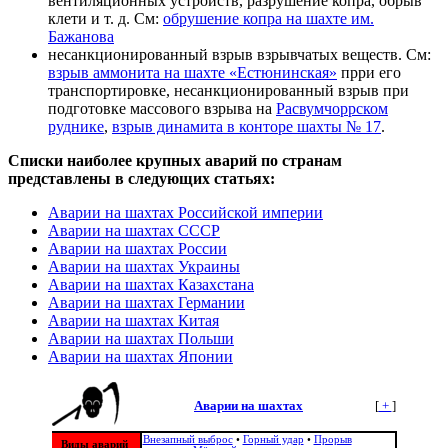
вентиляционных устройств, разрушение копра, обрыв
клети и т. д. См:
обрушение копра на шахте им.
Бажанова
несанкционированный взрыв взрывчатых веществ. См:
взрыв аммонита на шахте «Естюнинская»
прри его
транспортировке, несанкционированный взрыв при
подготовке массового взрыва на
Расвумчоррском
руднике
,
взрыв динамита в конторе шахты № 17
.
Списки наиболее крупных аварий по странам
представлены в следующих статьях:
Аварии на шахтах Российской империи
Аварии на шахтах СССР
Аварии на шахтах России
Аварии на шахтах Украины
Аварии на шахтах Казахстана
Аварии на шахтах Германии
Аварии на шахтах Китая
Аварии на шахтах Польши
Аварии на шахтах Японии
Аварии на шахтах
[
+
]
Внезапный выброс
•
Горный удар
•
Прорыв
Виды аварий