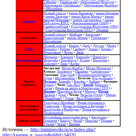
Тайжина
•
Ульяновская
•
Центральная (Воркута)
•
Центральная (Забайкалье)
•
Центральная (Копейск)
•
Юбилейная
Полный список
•
имени Бажанова
•
имени Баракова
•
имени Засядько
•
имени Карла Маркса
•
имени
Кирова(Макеевка)
•
имени Скочинского
•
имени
Украина
ХІХ съезда КПСС
•
Краснолиманская (2004)
•
Славяносербская
•
Суходольская-Восточная (1992)
•
Суходольская-Восточная (2011)
•
Украина
Полный список
•
Абайская
•
Актасская
•
Казахстан
Казахстанская
•
имени Ленина
•
Тентекская
•
Шахтинская
Полный список
•
Баннер
•
Дарр
•
Доусон
•
Мазер
•
США
Мононга
•
Робена
•
Скофилд
•
Ханна
•
Харвик
•
Фратервиль
•
Черри
•
Экклс
Аберкарн
•
Альбион‎
•
Блантайр
•
Изингтон
•
Великобритания
Ферндейл
•
Гресфорде
•
Хускар
•
Претория
•
Сенгенид
•
Оакс
•
Кэдби
Австралия
:
Маунт-Кембла
•
Маунт-Маллиган
•
Канада:
Хиллкрест
•
Нанаймо
•
Спрингхилл
•
Германия
:
Альсдорф
•
Йоханнгеоргендштадт
•
Реден
•
Штольценбах
•
Бельгия
:
Буа-де-Казьер
•
Прочее
Польша
:
Халемба
•
Клеофас
•
Хайниц
•
Франция:
зарубежье
Курьер
•
Чили:
Сан-Хосе
•
Китай
:
Бэньсиху
•
Хэган
•
Взрыв на шахте в Манчжурии (1931)
•
Япония
:
Мицубиси Ходзё
•
Мицуи
•
Индия
:
Часнала
•
Дори
•
Чехия:
Нельсон (Осек)
•
Мария
(Пршибрам)
•
Дукла
•
Ян и Франтишек
Трагедия в Аберфане
•
Взрыв террикона в
Техногенные
Димитрове
•
Взрыв террикона в Кадиевке
•
катастрофы
Катастрофа в Намбидже
•
Взрыв террикона в
Прокопьевске
Крупнейшие катастрофы мира
•
Австралия
•
Списки аварий
Германия
•
Канада
•
Китай
•
Мексика
•
Польша
•
Турция
•
Чехия
•
Япония
Источник —
http://miningwiki.ru/w/index.php?
title=Авария_в_шахте&oldid=34020