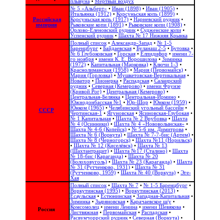
плывуна
•
Мёртвый воздух
№ 5 «Альберт»
•
Иван (1898)
•
Иван (1905)
•
Итальянка (1912)
•
Корсуньская копь (1899)
•
Российская
Корсуньская копь (1917)
•
Нарневский рудник
•
империя
Рыковские копи (1891)
•
Рыковские копи (1908)
•
Орлово-Еленовский рудник
•
Судженские копи
•
Успенский рудник
•
Шахта № 17 Нижняя Крынка
Полный список
•
Александр-Запад
•
№ 1-5
Баренцбург
•
Байдаевская
•
Буланаш 2-5
•
Бутовка
•
№ 6 Глубоковская
•
Горская
•
Елпидифор
•
имени 7-
го ноября
•
имени К. Е. Ворошилова
•
Зиминка
(1972)
•
Капитальная (Марковка)
•
Ключи 1-3
•
Краснолиманская (1958)
•
Мария (Первомайск)
•
Мария (Горловка)
•
Мушкетовская-Вертикальная
•
Новатор
•
Пионерка
•
Распадская
•
Салаирский
рудник
•
Северная (Кемерово)
•
имени Фрунзе
(Кривой Рог)
•
Центральная (Кемерово)
•
Центральная-Белянка
•
Центральная-Ирмино
•
Южнодонбасская №1
•
Юр-Шор
•
Юнком (1959)
•
Юнком (1965)
•
Челябинский угольный бассейн
•
СССР
Чертинская-1
•
Ягуновская
•
Ясиновская-Глубокая
•
№ 1 Капитальная
•
Шахта № 2 Врубовка
•
Шахта
№ 4 (Осинники)
•
Шахта № 4 «Нововолынская»
•
Шахта № 4-6 (Копейск)
•
№ 5-6 им. Димитрова
•
Шахта № 6 (Воркута)
•
Шахта № 7-7-бис (Артем)
•
Шахта № 8 (Черногорск)
•
Шахта №11 (Норильск)
•
Шахта № 12 (Киселёвск)
•
Шахта № 13
(Шахтантрацит)
•
Шахта №17 (Сталино)
•
Шахта
№ 18-бис (Караганда)
•
Шахта № 20
(Болоховуголь)‎
•
Шахта № 23 (Караганда)
•
Шахта
№ 31 (Рутченково, 1931)
•
Шахта № 31
(Рутченково, 1959)
•
Шахта № 40 (Воркута)
•
Эге-
Хая
Полный список
•
Шахта № 7
•
№ 1-5 Баренцбург
•
Воркутинская (1995)
•
Воркутинская (2013)
•
Есаульская
•
Естюнинская
•
Западная-Капитальная
•
Зиминка
•
Зыряновская
•
Карачаевское ш/у
•
Комсомолец
•
имени Ленина
•
имени Шевякова
•
Россия
Листвяжная
•
Первомайская
•
Распадская
•
Расвумчоррский рудник
•
Северная (Воркута)
•