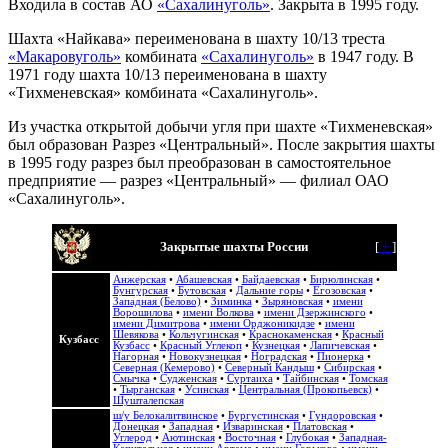
Входила в состав АО
«Сахалинуголь»
. Закрыта в 1995 году.
Шахта «Найкава» переименована в шахту 10/13 треста
«Макаровуголь»
комбината
«Сахалинуголь»
в 1947 году. В
1971 году шахта 10/13 переименована в шахту
«Тихменевская» комбината «Сахалинуголь».
Из участка открытой добычи угля при шахте «Тихменевская»
был образован Разрез «Центральный». После закрытия шахты
в 1995 году разрез был преобразован в самостоятельное
предприятие — разрез «Центральный» — филиал ОАО
«Сахалинуголь».
Закрытые шахты России
[
+
]
Анжерская
•
Абашевская
•
Байдаевская
•
Бирюлинская
•
Бунгурская
•
Бутовская
•
Дальние горы
•
Егозовская
•
Западная (Белово)
•
Зиминка
•
Зыряновская
•
имени
Ворошилова
•
имени Волкова
•
имени Дзержинского
•
имени Димитрова
•
имени Орджоникидзе
•
имени
Шевякова
•
Кольчугинская
•
Краснокаменская
•
Красный
Кузбасс
Кузбасс
•
Красный Углекоп
•
Кузнецкая
•
Лапичевская
•
Нагорная
•
Новокузнецкая
•
Ноградская
•
Пионерка
•
Северная (Кемерово)
•
Северный Кандыш
•
Сибирская
•
Смычка
•
Судженская
•
Суртаиха
•
Тайбинская
•
Томская
•
Тырганская
•
Усинская
•
Центральная (Прокопьевск)
•
Шушталепская
ш/у Белокалитвинское
•
Бургустинская
•
Гундоровская
•
Донецкая
•
Западная
•
Изваринская
•
Платовская
•
Углерод
•
Аютинская
•
Восточная
•
Глубокая
•
Западная-