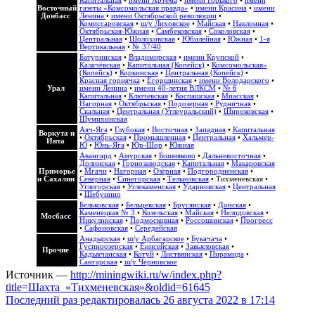
Капитальная
•
имени Артема
•
имени Горького
•
имени
Восточный
газеты «Комсомольская правда»
•
имени Красина
•
имени
Донбасс
Ленина
•
имени Октябрьской революции
•
Комиссаровская
•
ш/у Лиховское
•
Майская
•
Наклонная
•
Октябрьская-Южная
•
Самбековская
•
Соколовская
•
Центральная
•
Шолоховская
•
Юбилейная
•
Южная
•
1-я
Вертикальная
•
№ 37/40
Батуринская
•
Владимирская
•
имени Крупской
•
Калачёвская
•
Капитальная (Копейск)
•
Комсомольская»
(Копейск)
•
Коркинская
•
Центральная (Копейск)
•
Красная горнячка
•
Егоршинская
•
имени Володарского
•
Урал
имени Ленина
•
имени 40-летия ВЛКСМ
•
№ 6
Капитальная
•
Ключевская
•
Коспашская
•
Миасская
•
Нагорная
•
Октябрьская
•
Подозерная
•
Рудничная
•
Скальная
•
Центральная (Углеуральский)
•
Широковская
•
Шумихинская
Аяч-Яга
•
Глубокая
•
Восточная
•
Западная
•
Капитальная
Воркута и
•
Октябрьская
•
Промышленная
•
Центральная
•
Хальмер-
Инта
Ю
•
Юнь-Яга
•
Юр-Шор
•
Южная
Авангард
•
Амурская
•
Бошняково
•
Дальневосточная
•
Долинская
•
Горнозаводская
•
Капитальная
•
Макаровская
Приморье
•
Мгачи
•
Нагорная
•
Озёрная
•
Подгородненская
•
и Сахалин
Северная
•
Синегорская
•
Тельновская
•
Тихменевская
•
Углегорская
•
Углекаменская
•
Ударновская
•
Центральная
•
Шебунино
Бельковская
•
Бельцевская
•
Брусянская
•
Донская
•
Каменецкая № 3
•
Козельская
•
Майская
•
Нелидовская
•
Мосбасс
Никулинская
•
Подмосковная
•
Россошинская
•
Прогресс
•
Сафоновская
•
Середейская
Анадырская
•
ш/у Арбагарское
•
Букачача
•
Гусиноозерская
•
Енисейская
•
Завьяловская
•
Прочие
Кадыкчанская
•
Котуй
•
Листвянская
•
Пирамида
•
Сангарская
•
ш/у Черновское
Источник —
http://miningwiki.ru/w/index.php?
title=Шахта_«Тихменевская»&oldid=61645
Последний раз редактировалась 26 августа 2022 в 17:14