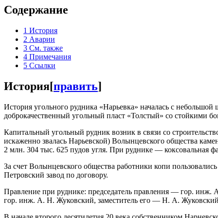
Содержание
1
История
2
Аварии
3
См. также
4
Примечания
5
Ссылки
История
[
править
]
История угольного рудника «Нарьевка» началась с небольшой 
доброкачественный угольный пласт «Толстый» со стойкими б
Капитальный угольный рудник возник в связи со строительство
искаженно звалась Нарьевской) Волынцевского общества камен
2 млн. 304 тыс. 625 пудов угля. При руднике — коксовальная ф
За счет Волынцевского общества работники копи пользовались
Петровский завод по договору.
Правление при руднике: председатель правления — гор. инж. 
гор. инж. А. Н. Жуковский, заместитель его — Н. A. Жуковский
В начале второго десятилетия 20 века собственником Нарневс