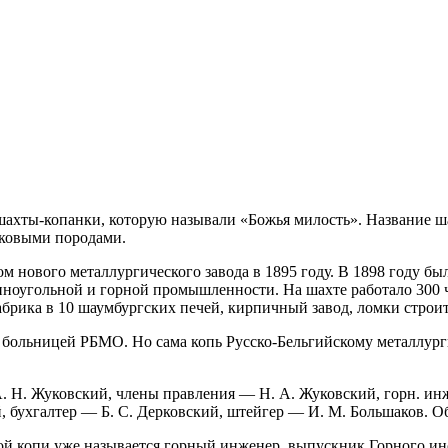
шахты-копанки, которую называли «Божья милость». Название ша
оковыми породами.
м нового металлургического завода в 1895 году. В 1898 году бы
ноугольной и горной промышленности. На шахте работало 300 че
абрика в 10 шаумбургских печей, кирпичный завод, ломки строит
 больницей РБМО. Но сама копь Русско-Бельгийскому металлурги
А. Н. Жуковский, члены правления — H. А. Жуковский, горн. ин
, бухгалтер — Б. С. Дерковский, штейгер — И. М. Большаков. Об
кой копи уже называется горный инженер, выпускник Горного ин