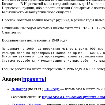
Козакевич. В Нарневской копи тогда добывалось до 15 миллион
Нарневский рудник, ибо в постановлении Совнаркома о конфис
Бельгийского металлургического общества.
Поселок, который возник вокруг рудника, в разные годы назыв
Официальным годом открытия шахты считается 1925. В 1936 го
Савельевич.
Восстановлена после войны в 1948 году.
По данным на 1960 год проектная мощность шахты 900 тыс.
Размеры поля по простиранию: западное крыло — 1600 м, в
Вскрытие шахтного поля произведено тремя вертикальными 
Система разработки и механизация очистных работ. На шах
Горные работы на шахте прекращены в 1996 году, а в 1999 зав
Аварии
[
править
]
26 ноября
(по ст.ст.)
1913 года
— взрыв газа в шахте № 2 Н
Основная статья
:
Взрыв газа в Нарневском руднике Каз
13 марта
1964 года
— внезапный выброс угля и газа, поги