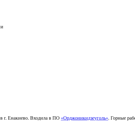
ии
 г. Енакиево. Входила в ПО
«Орджоникидзеуголь»
. Горные раб