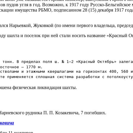
ов пудов угля в год. Возможно, к 1917 году Русско-Бельгийское
кации имущества РБМО, подписанном 28 (15) декабря 1917 года 
ался Нарьевкой, Жуковкой (по имени первого владельца, председ
ду шахта и поселок при ней стали носить название «Красный О
 тонн. В пределах поля ш. № 1—2 «Красный Октябрь» залега
осточное — 1770 м.

стволами и этажными квершлагами на горизонтах 400, 560 и
те применяется сплошная система разработки с потолкоусту
ершена физическая ликвидация шахты.
арневского рудника П. П. Козакевича, 7 погибших.
акевича
бло 11 шахтеров