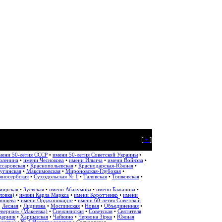
[
+
]
мени 50-летия СССР
•
имени 50-летия Советской Украины
•
юленина
•
имени Чеснокова
•
имени Ильича
•
имени Войкова
•
ссаровская
•
Краснопольевская
•
Краснодарская-Южная
•
угинская
•
Максимовская
•
Мироновская-Глубокая
•
яносербская
•
Суходольская № 1
•
Таловская
•
Тошковская
•
мирская
•
Зуевская
•
имени Абакумова
•
имени Бажанова
•
ловка)
•
имени Карла Маркса
•
имени Коротченко
•
имени
янцева
•
имени Орджоникидзе
•
имени 60-летия Советской
•
Лесная
•
Лидиевка
•
Моспинская
•
Новая
•
Объединенная
•
верная» (Макеевка)
•
Снежнянская
•
Советская
•
Святителя
дарник
•
Харцызская
•
Чайкино
•
Червона Зірка
•
Южная