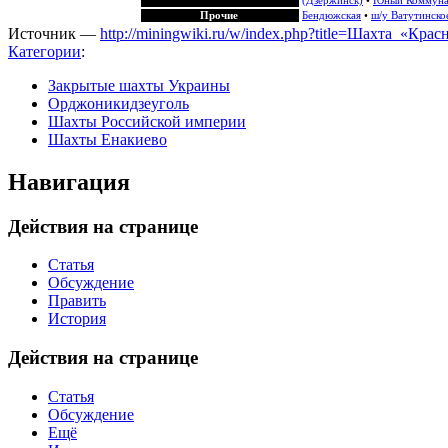
(Дзержинск)
•
Юный Коммун
Прочие
Бендюжская
•
ш/у Ватутинско
Источник —
http://miningwiki.ru/w/index.php?title=Шахта_«Кр
Категории
:
Закрытые шахты Украины
Орджоникидзеуголь
Шахты Российской империи
Шахты Енакиево
Навигация
Действия на странице
Статья
Обсуждение
Править
История
Действия на странице
Статья
Обсуждение
Ещё