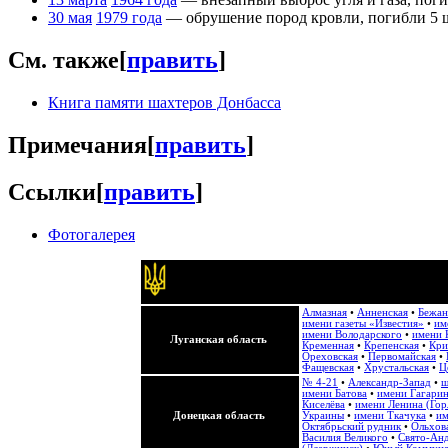
30 мая
1979 года
— обрушение пород кровли, погибли 5 
См. также
[
править
]
Книга памяти шахтеров Донбасса
Примечания
[
править
]
Ссылки
[
править
]
Фотогалерея
Алмазная
•
Анненская
•
Бежан
имени газеты «Известия»
•
им
имени Володарского
•
имени 
Луганская область
Кременная
•
Крепенская
•
Кри
Ореховская
•
Первомайская
•
Фащевская
•
Хрустальская
•
Ц
№ 4-21
•
Александр-Запад
•
ш
имени Батова
•
имени Гагари
Киселёва
•
имени Ленина (Гор
Донецкая область
Украины
•
имени Ткачука
•
им
Октябрьский рудник
•
Ольхов
Василия Великого
•
Свято-Анд