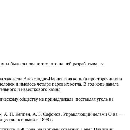
хты было основано тем, что на ней разрабатывался
ла заложена Александро-Нарневская копь (в просторечии она
ловек и имелось четыре паровых котла. В год копь давала
ельного и известкового камня.
ческому обществу не принадлежала, поставляя уголь на
ж. А. П. Кеппен, А. 3. Сафонов. Управляющий делами О-ва —
щество основано в 1898 г.
ститута 1896 года, надворный советник Павел Павлович