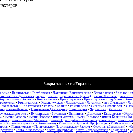
шахтеров.
Закрытые шахты Украины
овская
•
Брянковская
•
Голубовская
•
Донецкая
•
Елизаветовская
•
Запорожская
•
Золотое
•
и
ени газеты «Луганская правда»
•
имени Дзержинского (Брянка)
•
имени Лютикова
•
имени Т
Кирова
•
имени Косиора
•
Княгининская
•
Краснокутская
•
Краснолучская
•
Карбонит
•
Коми
ворожская
•
Криничанская
•
Краснолучская
•
Ломоватская
•
Луганская
•
ш/у Луганское
•
Лут
Перевальская
•
Пролетарская
•
Радуга
•
Родина
•
Романовская
•
Северная (Краснодон)
•
Слав
ентральная-Ирмино
•
Центральная (Антрацит)
•
Черноморка
•
Черкасская
•
Яновская
/у Александровское
•
Булавинская
•
Бутовская
•
Винницкая
•
Донецкая
•
Енакиевская
•
Жито
на
•
имени Гаевого
•
имени Изотова
•
имени Артема
•
имени Горького
•
имени Калинина (Гор
ловка)
•
имени Ленина (Макеевка)
•
имени Преподобного Сергия Радонежского
•
имени Рум
ени Чапаева
•
Кировская
•
Комсомолец
•
Кочегарка
•
Красный Профинтерн
•
Куйбышевская
атская
•
Панфиловская
•
Путиловская
•
Постниковская
•
Рассвет
•
Северная (Дзержинск)
•
«Се
реевская
•
Свято-Николаевская
•
Свято-Покровская
•
Свято-Серафимовская
•
Трудовская
•
У