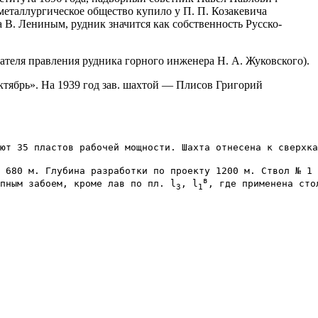
 металлургическое общество купило у П. П. Козакевича
В. Лениным, рудник значится как собственность Русско-
ателя правления рудника горного инженера Н. А. Жуковского).
ктябрь». На 1939 год зав. шахтой — Плисов Григорий
ют 35 пластов рабочей мощности. Шахта отнесена к сверхка
 680 м. Глубина разработки по проекту 1200 м. Ствол № 1 
в
пным забоем, кроме лав по пл. l
, l
3
1