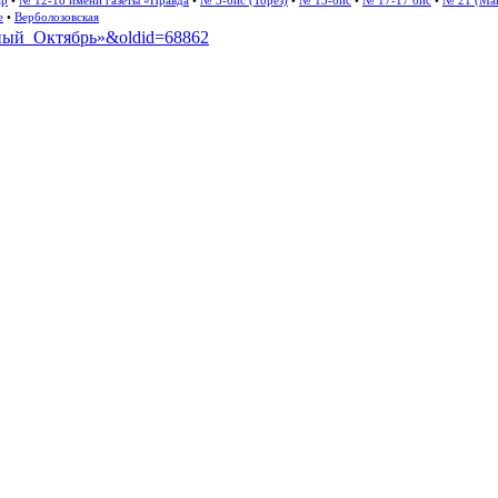
ар
•
№ 12-18 имени газеты «Правда
•
№ 3-бис (Торез)
•
№ 13-бис
•
№ 17-17 бис
•
№ 21 (Мак
е
•
Верболозовская
асный_Октябрь»&oldid=68862