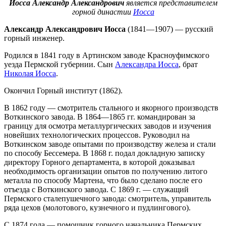
Иосса Александр Александрович
является представителем
горной династии
Иосса
Александр Александрович Иосса
(1841—1907) — русский
горный инженер.
Родился в 1841 году в Артинском заводе Красноуфимского
уезда Пермской губернии. Сын
Александра Иосса
, брат
Николая Иосса
.
Окончил Горный институт (1862).
В 1862 году — смотритель стального и якорного производств
Воткинского завода. В 1864—1865 гг. командирован за
границу для осмотра металлургических заводов и изучения
новейших технологических процессов. Руководил на
Воткинском заводе опытами по производству железа и стали
по способу Бессемера. В 1868 г. подал докладную записку
директору Горного департамента, в которой доказывал
необходимость организации опытов по получению литого
металла по способу Мартена, что было сделано после его
отъезда с Воткинского завода. С 1869 г. — служащий
Пермского сталепушечного завода: смотритель, управитель
ряда цехов (молотового, кузнечного и пудлингового).
С 1874 года — помощник горного начальника Пермских