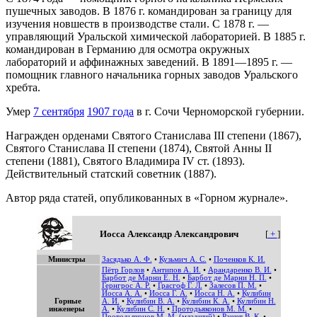
пушечных заводов. В 1876 г. командирован за границу для
изучения новшеств в производстве стали. С 1878 г. —
управляющий Уральской химической лабораторией. В 1885 г.
командирован в Германию для осмотра окружных
лабораторий и аффинажных заведений. В 1891—1895 г. —
помощник главного начальника горных заводов Уральского
хребта.
Умер
7 сентября
1907 года
в г. Сочи Черноморской губернии.
Награжден орденами Святого Станислава III степени (1867),
Святого Станислава II степени (1874), Святой Анны II
степени (1881), Святого Владимира IV ст. (1893).
Действительный статский советник (1887).
Автор ряда статей, опубликованных в «Горном журнале».
Иосса Александр Александрович
[
+
]
Министры
Засядько А. Ф.
•
Кузьмич А. С.
•
Поченков К. И.
Пётр Горлов
•
Антипов А. И.
•
Арандаренко В. И.
•
Барбот де Марни Е. Н.
•
Барбот де Марни Н. П.
•
Гернгрос А. Р.
•
Грасгоф Г. Л.
•
Залесов П. М.
•
Иосса А. А.
•
Иосса Г. А.
•
Иосса Н. А.
•
Кулибин
Горные
А. И.
•
Кулибин В. А.
•
Кулибин К. А.
•
Кулибин Н.
инженеры
А.
•
Кулибин С. Н.
•
Протодьяконов М. М.
•
Протодьяконов М. М. (младший)
•
Рашет В. К.
•