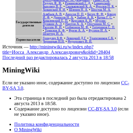
Риддер Ф. Ф.
•
Романовский Г. Д.
•
Самарский-
Быховец В. Е.
•
Скальковский К. А.
•
Фролов П. К.
•
Хованский Я. И.
•
Шленев Н. А.
•
Шостак М. А.
Алябьев А. В.
•
Аносов П. П.
•
Бегер Ф. Ф.
•
Блюэр
И. Ф.
•
Денисов Н. А.
•
Зыбин А. К.
•
Качка Г. С.
•
Ковалевский Е. П.
•
Корсаков А. И.
•
Мусин-
Государственные
Пушкин А. Э.
•
Нартов А. А.
•
Опочинин М. С.
•
деятели
Раселли Ф. И.
•
Соймонов М. Ф.
•
Татаринов С. П.
•
Томилов А. Ф.
•
Фрезе А. А.
•
Фуллон И. А.
•
Шлаттер И. А.
Гриндлер Б.Ф.
•
Левицкий Д.Г.
•
Трапезников С.К.
•
Горноспасатели
Черницын Н.Н.
•
Федорович И. И.
Источник —
http://miningwiki.ru/w/index.php?
title=Иосса_Александр_Александрович&oldid=28404
Последний раз редактировалась 2 августа 2013 в 18:58
MiningWiki
Если не указано иное, содержание доступно по лицензии
CC-
BY-SA 3.0
.
Эта страница в последний раз была отредактирована 2
августа 2013 в 18:58.
Содержание доступно по лицензии
CC-BY-SA 3.0
(если
не указано иное).
Политика конфиденциальности
О MiningWiki