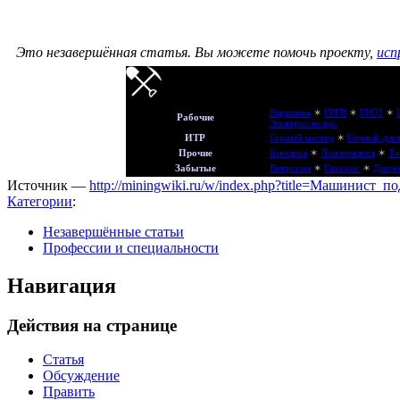
Это незавершённая статья.
Вы можете помочь проекту,
исп
Взрывник
✶
ГРГВ
✶
ГРОЗ
✶
Рабочие
Электрослесарь
ИТР
Горный мастер
✶
Горный дис
Прочие
Банщица
✶
Ламповщица
✶
Та
Забытые
Ветрогон
✶
Газожог
✶
Дверо
Источник —
http://miningwiki.ru/w/index.php?title=Машинист
Категории
:
Незавершённые статьи
Профессии и специальности
Навигация
Действия на странице
Статья
Обсуждение
Править