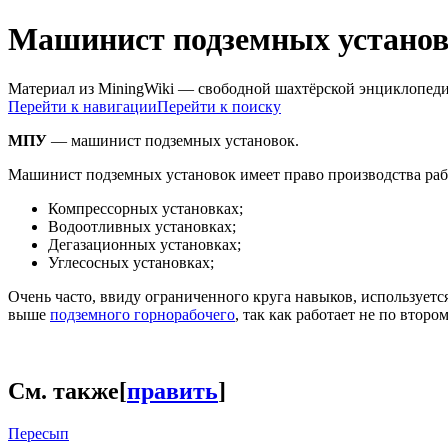
Машинист подземных устано
Материал из MiningWiki — свободной шахтёрской энциклопед
Перейти к навигации
Перейти к поиску
МПУ
— машинист подземных установок.
Машинист подземных установок имеет право производства раб
Компрессорных установках;
Водоотливных установках;
Дегазационных установках;
Углесосных установках;
Очень часто, ввиду ограниченного круга навыков, используетс
выше
подземного горнорабочего
, так как работает не по втором
См. также
[
править
]
Пересып