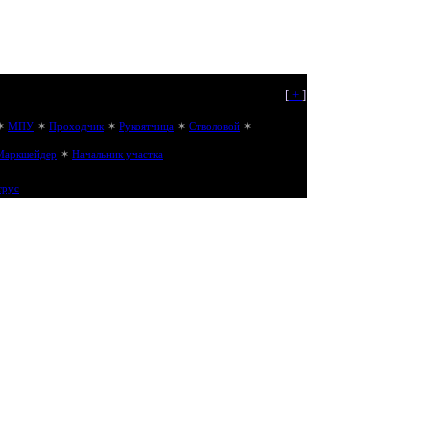
[
+
]
✶
МПУ
✶
Проходчик
✶
Рукоятчица
✶
Стволовой
✶
Маркшейдер
✶
Начальник участка
трус