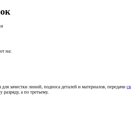
вок
ии
от на:
я для зачистки линий, подноса деталей и материалов, передачи
с
у разряду, а по третьему.