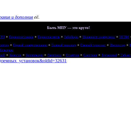
равив и дополнив
её.
Быть МПУ — это круто!
ГРП
✶
Горномонтажник
✶
Горноспасатель
✶
Забойщик
✶
Машинист электровоза
✶
МГВМ
петчер
✶
Горный электромеханик
✶
Главный инженер
✶
Главный технолог
✶
Инспектор
✶
бельщица
вой
✶
Коногон
✶
Крепильщик
✶
Лампонос
✶
Откатчик
✶
Саночник
✶
Тормозной
*
Табако
_подземных_установок&oldid=32631