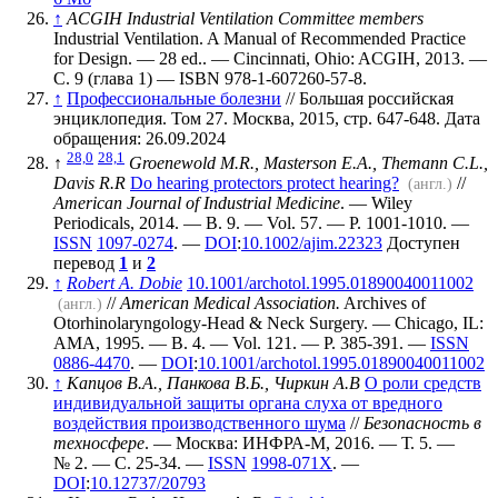
↑
ACGIH Industrial Ventilation Committee members
Industrial Ventilation. A Manual of Recommended Practice
for Design. — 28 ed.. — Cincinnati, Ohio: ACGIH, 2013. —
С. 9 (глава 1) — ISBN 978-1-607260-57-8.
↑
Профессиональные болезни
// Большая российская
энциклопедия. Том 27. Москва, 2015, стр. 647-648. Дата
обращения: 26.09.2024
28,0
28,1
↑
Groenewold M.R., Masterson E.A., Themann C.L.,
Davis R.R
Do hearing protectors protect hearing?
//
(англ.)
American Journal of Industrial Medicine
. — Wiley
Periodicals, 2014. — В. 9. — Vol. 57. — P. 1001-1010. —
ISSN
1097-0274
. —
DOI
:
10.1002/ajim.22323
Доступен
перевод
1
и
2
↑
Robert A. Dobie
10.1001/archotol.1995.01890040011002
//
American Medical Association.
Archives of
(англ.)
Otorhinolaryngology-Head & Neck Surgery. — Chicago, IL:
AMA, 1995. — В. 4. — Vol. 121. — P. 385-391. —
ISSN
0886-4470
. —
DOI
:
10.1001/archotol.1995.01890040011002
↑
Капцов В.А., Панкова В.Б., Чиркин А.В
О роли средств
индивидуальной защиты органа слуха от вредного
воздействия производственного шума
//
Безопасность в
техносфере
. — Москва: ИНФРА-М, 2016. — Т. 5. —
№ 2. — С. 25-34. —
ISSN
1998-071X
. —
DOI
:
10.12737/20793