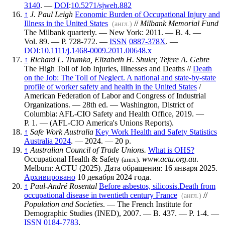
3140
. —
DOI
:
10.5271/sjweh.882
↑
J. Paul Leigh
Economic Burden of Occupational Injury and
Illness in the United States
//
Milbank Memorial Fund
(англ.)
The Milbank quarterly. — New York: 2011. — В. 4. —
Vol. 89. — P. 728-772. —
ISSN
0887-378X
. —
DOI
:
10.1111/j.1468-0009.2011.00648.x
↑
Richard L. Trumka, Elizabeth H. Shuler, Tefere A. Gebre
The High Toll of Job Injuries, Illnesses and Deaths //
Death
on the Job: The Toll of Neglect. A national and state-by-state
profile of worker safety and health in the United States
/
American Federation of Labor and Congress of Industrial
Organizations. — 28th ed. — Washington, District of
Columbia: AFL-CIO Safety and Health Office, 2019. —
P. 1. — (AFL-CIO America's Unions Reports).
↑
Safe Work Australia
Key Work Health and Safety Statistics
Australia 2024
. — 2024. — 20 p.
↑
Australian Council of Trade Unions.
What is OHS?
Occupational Health & Safety
www.actu.org.au
.
(англ.).
Melburn: ACTU (2025). Дата обращения: 16 января 2025.
Архивировано
10 декабря 2024 года.
↑
Paul-André Rosental
Before asbestos, silicosis.Death from
occupational disease in twentieth century France
//
(англ.)
Population and Societies
. — The French Institute for
Demographic Studies (INED), 2007. — В. 437. — P. 1-4. —
ISSN
0184-7783
.