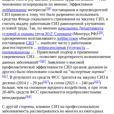
чиновники игнорировали их мнение. Эффективное
[38]
лоббирование
интересов
поставщиков и производителей
СИЗ привело к тому, что было разрешено использовать
средства Фонда социального страхования на закупку СИЗ, и
считать выдачу работникам СИЗ равноценной улучшению
условий труда. Так, по мнению
начальника Департамента
[39]
условий и охраны труда Ю.Г. Сорокина
(Минтруд РФ)
,
одновременно возглавлявшего
лоббистское
объединение
поставщиков
СИЗ
"... наиболее часто у работников
диагностируются ...
нейросенсорная тугоухость
...
пневмокониозы
... . Правильный подбор и применение
современных СИЗ ... позволяет предотвратить возникновение
[40]
данных заболеваний"
. Заявление о высокой
профилактической эффективности СИЗ органов дыхания (и
других) было обосновано ссылкой на "экспертные оценки"
[41]
. В результате из средств ФСС тратится на закупку СИЗ в
[42]
[43]
десятки (2014 г. - 29 раз
) и сотни (2021 г. - 240 раз
)
больше, чем на снижение вредного воздействия, и при этом
20-40% средств ФСС присваевается недобросовестными
[44]
менеджерами
.
С другой стороны, влияние СИЗ на профессиональную
заболеваемость рассматривалось во многих из ежегодных