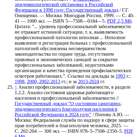
эпидемиологической обстановке в Российской
Федерации в 1998 году: Государственный доклад
/ Г.Г.
Онищенко. — Москва: Минздрав России, 1999. — С. 40-
41 —
1000 экз.
— ISBN 5—7508—0184—5.
PDF 2,5 Мб
.
Цитата: "... уровень профессиональной заболеваемости
не отражает истинной ситуации, т. к. выявляемость
профессиональной патологии неполная ... Неполное
выявление и регистрация больных с профессиональной
патологией обусловлены несовершенством
законодательства по охране труда, отсутствием
правовых и экономических санкций за сокрытие
профессиональных заболеваний, недостатками
организации и качества проведения профилактических
осмотров работающих.". Ссылки на доклады за
1993
г.;
1998
,
2000, 2002-2013
гг.; и за
2013-2024
гг.
↑
Анализ профессиональной заболеваемости, в разделе
1.2.2. Анализ состояния здоровья работающего
населения и профессиональной заболеваемости //
Государственный доклад "О состоянии санитарно-
эпидемиологического благополучия населения в
Российской Федерации в 2024 году"
/ Попова А.Ю. —
Москва: Федеральная служба по надзору в сфере защиты
прав потребителей и благополучия человека, 2025. —
С. 202-204 —
300 экз.
— ISBN 978–5–7508–2350–5.
PDF
6 Мб