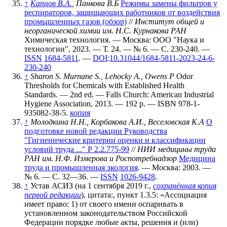
↑
Капцов В.А.
, Панкова В.Б
Режимы замены фильтров у
респираторов, защищающих работников от воздействия
промышленных газов (обзор)
//
Институт общей и
неорганической химии им. Н.С. Курнакова РАН
Химическая технология. — Москва: ООО "Наука и
технологии", 2023. — Т. 24. — № 6. — С. 230-240. —
ISSN
1684-5811
. —
DOI
:
10.31044/1684-5811-2023-24-6-
230-240
↑
Sharon S. Murnane S., Lehocky A., Owens P
Odor
Thresholds for Chemicals with Established Health
Standards. — 2nd ed. — Falls Church: American Industrial
Hygiene Association, 2013. — 192 p. — ISBN 978-1-
935082-38-5.
копия
↑
Молодкина Н.Н., Корбакова А.И., Веселовская К.А
О
подготовке новой редакции Руководства
"Гигиенические критерии оценки и классификации
условий труда ..." Р 2.2.775-99
//
НИИ медицины труда
РАН им. Н.Ф. Измерова и Роспотребнадзор
Медицина
труда и промышленная экология
. — Москва: 2003. —
№ 6. — С. 32—36. —
ISSN
1026-9428
.
↑
Устав АСИЗ (на 1 сентября 2019 г.,
сохранённая копия
первой редакции
), цитата:, пункт 1.3.5: «Ассоциация
имеет право: 1) от своего имени оспаривать в
установленном законодательством Российской
Федерации порядке любые акты, решения и (или)