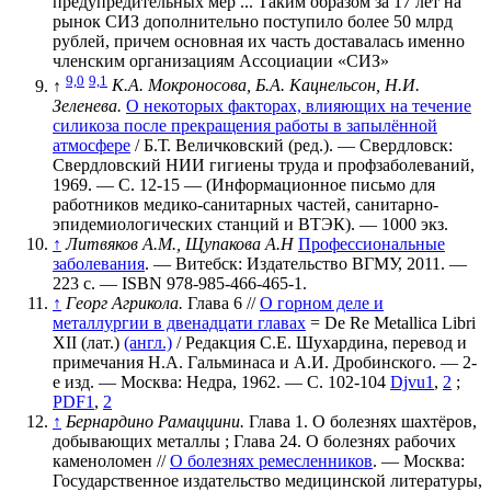
предупредительных мер ... Таким образом за 17 лет на
рынок СИЗ дополнительно поступило более 50 млрд
рублей, причем основная их часть доставалась именно
членским организациям Ассоциации «СИЗ»
9,0
9,1
↑
К.А. Мокроносова, Б.А. Кацнельсон, Н.И.
Зеленева.
О некоторых факторах, влияющих на течение
силикоза после прекращения работы в запылённой
атмосфере
/ Б.Т. Величковский (ред.). — Свердловск:
Свердловский НИИ гигиены труда и профзаболеваний,
1969. — С. 12-15 — (Информационное письмо для
работников медико-санитарных частей, санитарно-
эпидемиологических станций и ВТЭК). —
1000 экз.
↑
Литвяков А.М., Щупакова A.H
Профессиональные
заболевания
. — Витебск: Издательство ВГМУ, 2011. —
223 с. — ISBN 978-985-466-465-1.
↑
Георг Агрикола.
Глава 6 //
О горном деле и
металлургии в двенадцати главах
= De Re Metallica Libri
XII (лат.)
(англ.)
/ Редакция С.Е. Шухардина, перевод и
примечания Н.А. Гальминаса и А.И. Дробинского. — 2-
е изд. — Москва: Недра, 1962. — С. 102-104
Djvu1
,
2
;
PDF1
,
2
↑
Бернардино Рамаццини.
Глава 1. О болезнях шахтёров,
добывающих металлы ; Глава 24. О болезнях рабочих
каменоломен //
О болезнях ремесленников
. — Москва:
Государственное издательство медицинской литературы,