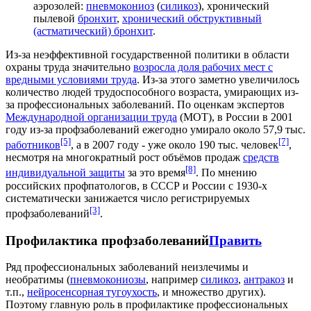
аэрозолей:
пневмокониоз
(
силикоз
), хронический
пылевой
бронхит
,
хронический обструктивный
(астматический) бронхит
.
Из-за неэффективной государственной политики в области
охраны труда значительно
возросла доля рабочих мест с
вредными условиями труда
. Из-за этого заметно увеличилось
количество людей трудоспособного возраста, умирающих из-
за профессиональных заболеваний. По оценкам экспертов
Международной организации труда
(МОТ), в России в 2001
году из-за профзаболеваний ежегодно умирало около 57,9 тыс.
[5]
[7]
работников
, а в 2007 году - уже около 190 тыс. человек
,
несмотря на многократный рост объёмов продаж
средств
[8]
индивидуальной защиты
за это время
. По мнению
российских профпатологов, в СССР и России с 1930-х
систематически занижается число регистрируемых
[3]
профзаболеваний
.
Профилактика профзаболеваний
Править
Ряд профессиональных заболеваний неизлечимы и
необратимы (
пневмокониозы
, например
силикоз
,
антракоз
и
т.п.,
нейросенсорная тугоухость
, и множество других).
Поэтому главную роль в профилактике профессиональных