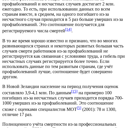
профзаболеваний и несчастных случаев достигает 2 млн.
ежегодно. То есть, при использовании данных по всем
странам вместе, в среднем, на одного погибшего из-за
несчастного случая приходится в 5 раз больше умерших из-за
профзаболеваний. Это соотношение получается для
[14]
регистрируемого числа смертей
.
В то же время хорошо известно и признано, что во многих
развивающихся странах и некоторых развитых большая часть
случаев смерти работников из-за профзаболеваний не
регистрируется как связанная с условиями труда, а гибель при
несчастных случаях регистрируется более точно. Если
использовать данные по тем развитым странам, где учёт
профзаболеваний лучше, соотношение будет совершено
другим.
В Новой Зеландии население на период получения оценок
[15]
составляло 3,9-4,1 млн. По данным
на примерно 100
погибших из-за несчастных случаев приходится порядка 700-
1000 умерших из-за профзаболеваний. Это соотношение
[5]
схоже с оценками специалистов МОТ
(2001): 78 и 1300,
отличие 17 раз.
Полноценного учёта смертности из-за профессиональных