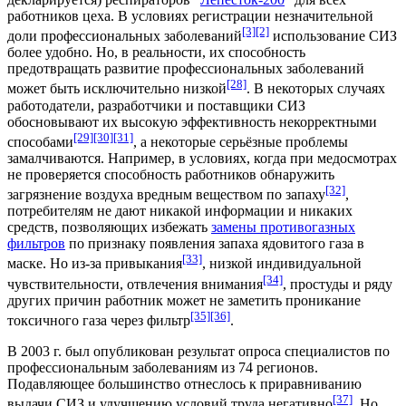
работников цеха. В условиях регистрации незначительной
[3]
[2]
доли профессиональных заболеваний
использование СИЗ
более удобно. Но, в реальности, их способность
предотвращать развитие профессиональных заболеваний
[28]
может быть исключительно низкой
. В некоторых случаях
работодатели, разработчики и поставщики СИЗ
обосновывают их высокую эффективность некорректными
[29]
[30]
[31]
способами
, а некоторые серьёзные проблемы
замалчиваются. Например, в условиях, когда при медосмотрах
не проверяется способность работников обнаружить
[32]
загрязнение воздуха вредным веществом по запаху
,
потребителям не дают никакой информации и никаких
средств, позволяющих избежать
замены противогазных
фильтров
по признаку появления запаха ядовитого газа в
[33]
маске. Но из-за привыкания
, низкой индивидуальной
[34]
чувствительности, отвлечения внимания
, простуды и ряду
других причин работник может не заметить проникание
[35]
[36]
токсичного газа через фильтр
.
В 2003 г. был опубликован результат опроса специалистов по
профессиональным заболеваниям из 74 регионов.
Подавляющее большинство отнеслось к приравниванию
[37]
выдачи СИЗ и улучшению условий труда негативно
. Но