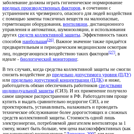
заболевание должны играть гигиеническое нормирование
вредных производственных факторов
, в сочетании с
устранением их чрезмерного, опасного для людей воздействия
с помощью замены токсичных веществ на малоопасные,
герметизации оборудования,
вентиляции
, дистанционного
управления и автоматики, шумоизоляции, и использования
других
средств коллективной защиты
. Эффективность таких
[26]
способов
наибольшая
. Важное значение также придаётся
предварительным и периодическим медицинским осмотрам
[27]
лиц, подвергающихся воздействию таких факторов
, в
идеале -
биологический мониторинг
.
В тех случаях, когда средства коллективной защиты не смогли
снизить воздействие до
предельно допустимого уровня (ПДУ)
или
предельно допустимой концентрации (ПДК)
и ниже,
работодатель обязан обеспечивать работников
средствами
индивидуальной защиты
(СИЗ). И их применение получило
самое широкое распространение в РФ. Работодателям проще
купить и выдать сравнительно недорогие СИЗ, а не
проектировать, устанавливать, налаживать и проводить
техническое обслуживание более дорогостоящих и сложных
средств коллективной защиты. Стоимость одной лишь
электроэнергии, потребляемой двигателем вентилятора за 1
смену, может быть больше, чем цена высокоэффективных (как
декларируется) респираторов "
Лепесток-200
" для всех