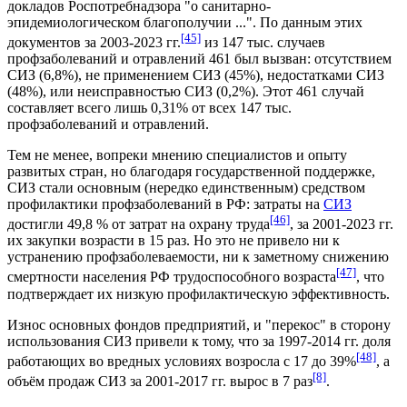
докладов Роспотребнадзора "о санитарно-
эпидемиологическом благополучии ...". По данным этих
[45]
документов за 2003-2023 гг.
из 147 тыс. случаев
профзаболеваний
и отравлений 461 был вызван: отсутствием
СИЗ (6,8%), не применением СИЗ (45%), недостатками СИЗ
(48%), или неисправностью СИЗ (0,2%). Этот 461 случай
составляет всего лишь 0,31% от всех 147 тыс.
профзаболеваний и отравлений.
Тем не менее, вопреки мнению специалистов и опыту
развитых стран, но благодаря государственной поддержке,
СИЗ стали основным (нередко единственным) средством
профилактики
профзаболеваний
в РФ: затраты на
СИЗ
[46]
достигли 49,8 % от затрат на охрану труда
, за 2001-2023 гг.
их закупки возрасти в 15 раз. Но это не привело ни к
устранению профзаболеваемости, ни к заметному снижению
[47]
смертности населения РФ трудоспособного возраста
, что
подтверждает их низкую профилактическую эффективность.
Износ основных фондов предприятий, и "перекос" в сторону
использования СИЗ привели к тому, что за 1997-2014 гг. доля
[48]
работающих во вредных условиях возросла с 17 до 39%
, а
[8]
объём продаж СИЗ за 2001-2017 гг. вырос в 7 раз
.