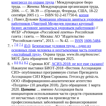
конгрессе по охране труда
/ Международное бюро
труда. — Женева: Международная организация труда,
2006. — С. 38-39 — (Орландо, Флорида, США, 18-22
сентября 2005 г.). — ISBN 92-2-417750-6.
копия
↑
Павел Дульман
Компании обещали заняться здоровьем
работников (Дмитрий Медведев призвал крупный
бизнес активнее заниматься здоровьем работников)
//
ФГБУ «Редакция «Российской газеты»
Российская
газета : газета. — Москва: АО "Издательство
"Российская газета", 2013. — № 42. —
ISSN
1606-5484
.
7,0
7,1
↑
ILO
.
Безопасные условия труда – одно из
основных прав человека и неотъемлемая часть понятия
«достойный труд»
. Охрана труда.
www.ilo.org/moscow/
.
МОТ. Дата обращения: 01 января 2025.
8,0
8,1
8,2
↑
Сорокин ЮГ.
АСИЗ-2018: не все еще сказано!
Накануне выставки БИОТ-2018 «Вестник Ассоциации
СИЗ» опубликовал программную статью Президента
Ассоциации СИЗ Юрия Сорокина. Гетсиз.ру
getsiz.ru
.
ООО «Информационно-аналитическое агентство
«Полдень» (10 декабря 2018). Дата обращения: 1 марта
2020.
Цитата
: ... именно Ассоциация была
инициатором использования части средств страхования
от несчастных случаев на производстве и
профессиональных заболеваний на финансирование