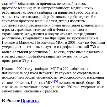
[20]
статье
объясняются причины: неполный список
профзаболеваний; не заинтересованность медицинских
работников, которых (выбирает и нанимает) работодатель;
частые случаи соглашений работников и работодателей о
сокрытии профзаболеваний с тем, чтобы избежать
соответственно увольнения и очень небольшой компенсации,
и роста страховых отчислений в Фонд социального
страхования; затруднения в подаче иска от пострадавших
работников, трудившихся во Франции, но проживавших в
Польше и Марокко. По оценкам МОТ в 2001 году во Франции
умерло из-за несчастных случаев и профзаболеваний 730 и
[5]
более 17 тысяч
работников
. То есть, серьёзные недостатки
в регистрации профзаболеваний занижают их число
примерно в 35 раз ...
Индия в 2001 году сообщила МОТ о 222 работниках,
погибших за год из-за несчастных случаев со смертельным
исходом (при общей численности трудоспособного населения
[5]
свыше 400 млн.). Прогноз МОТ
несколько иной: более 40
тыс. из-за несчастных случаев, и более 260 тыс. умерших из-за
заболеваний, связанных с работой.
В России
Править