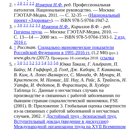
2,0
2,1
2,2
↑
Измеров Н.Ф.
ред.
Профессиональная
патология. Национальное руководство. — Москва:
ГЭОТАР-Медиа, 2011. — С. 32-35 — (
Национальный
проект «Здоровье»
). — ISBN 978-5-9704-1947-2.
3,0
3,1
3,2
3,3
↑
Измеров Н.Ф.
, Кириллов В.Ф. - ред.
Гигиена труда
. — Москва: ГЭОТАР-Медиа, 2010. —
С. 13—14 —
2000 экз.
— ISBN 978-5-9704-1593-1.
2 изд.
2016 г.
↑
Росстат.
Социально-экономические показатели
Российской Федерации в 1991-2016 гг.
(1,2 Мб)
(рус.).
www.gks.ru (2017)
.
ссылка
Проверено 16 сентября 2018.
5,0
5,1
5,2
5,3
5,4
5,5
5,6
↑
Юкка Такала, Г. Альбрахт, П.
Байчу, М. Гиффорд, Д. Голд, Дж. Кабори, Т. Каваками,
В. Ким, А. Лопес-Валкарсел, С. Мачида, Ф. Мучири, И.
Кристенсен, М. Намиас, Ш. Ниу, А. Райс, Б. Трайхель, Н.
Уатфа, И. Федотов, В. Форастиери, В. Хузберг
Таблица 1с. Данные о несчастных случаях на
производстве и связанных с работой заболеваниях по
бывшим странам социалистической экономики, FSE
(2001). В: Приложение 3. Глобальная оценка смертности
из-за связанных с работой заболеваний и несчастных
случаев, 2002. //
Достойный труд - безопасный труд.
Вступительный доклад (введение в дискуссию)
Международной организации труда на XVII Всемирном