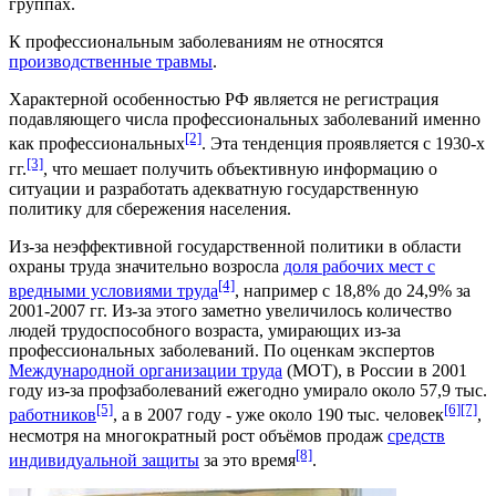
группах.
К профессиональным заболеваниям не относятся
производственные травмы
.
Характерной особенностью РФ является не регистрация
подавляющего числа профессиональных заболеваний именно
[2]
как профессиональных
. Эта тенденция проявляется с 1930-х
[3]
гг.
, что мешает получить объективную информацию о
ситуации и разработать адекватную государственную
политику для сбережения населения.
Из-за неэффективной государственной политики в области
охраны труда значительно возросла
доля рабочих мест с
[4]
вредными условиями труда
, например с 18,8% до 24,9% за
2001-2007 гг. Из-за этого заметно увеличилось количество
людей трудоспособного возраста, умирающих из-за
профессиональных заболеваний. По оценкам экспертов
Международной организации труда
(МОТ), в России в 2001
году из-за профзаболеваний ежегодно умирало около 57,9 тыс.
[5]
[6]
[7]
работников
, а в 2007 году - уже около 190 тыс. человек
,
несмотря на многократный рост объёмов продаж
средств
[8]
индивидуальной защиты
за это время
.