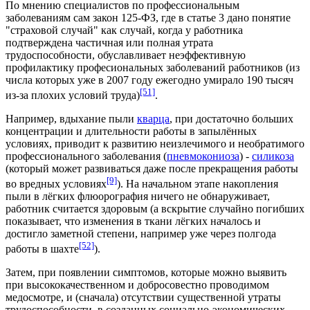
По мнению специалистов по профессиональным
заболеваниям сам закон 125-ФЗ, где в статье 3 дано понятие
"страховой случай" как случай, когда у работника
подтверждена частичная или полная утрата
трудоспособности, обуславливает неэффективную
профилактику професиональных заболеваний работников (из
числа которых уже в 2007 году ежегодно умирало 190 тысяч
[51]
из-за плохих условий труда)
.
Например, вдыхание пыли
кварца
, при достаточно больших
концентрации и длительности работы в запылённых
условиях, приводит к развитию неизлечимого и необратимого
профессионального заболевания (
пневмокониоза
) -
силикоза
(который может развиваться даже после прекращения работы
[9]
во вредных условиях
). На начальном этапе накопления
пыли в лёгких флюорография ничего не обнаруживает,
работник считается здоровым (а вскрытие случайно погибших
показывает, что изменения в ткани лёгких началось и
достигло заметной степени, например уже через полгода
[52]
работы в шахте
).
Затем, при появлении симптомов, которые можно выявить
при высококачественном и добросовестно проводимом
медосмотре, и (сначала) отсутствии существенной утраты
трудоспособности, в созданных социально-экономических