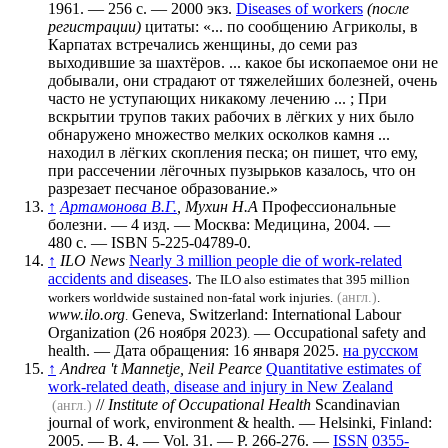
1961. — 256 с. —
2000 экз.
Diseases of workers
(после
регистрации)
цитаты: «... по сообщению Агриколы, в
Кaрпaтax встречались женщины, до семи раз
выходившие за шахтёров. ... какое бы ископаемое они не
добывали, они страдают от тяжелейших болезней, очень
часто не уступающих никакому лечению ... ; При
вскрытии трупов таких рабочих в лёгких у них было
обнаружено множество мелких осколков камня ...
находил в лёгких скопления песка; он пишет, что ему,
при рассечении лёгочных пузырьков казалось, что он
разрезает песчаное образование.»
↑
Артамонова В.Г.
, Мухин Н.А
Профессиональные
болезни. — 4 изд. — Москва: Медицина, 2004. —
480 с. — ISBN 5-225-04789-0.
↑
ILO News
Nearly 3 million people die of work-related
accidents and diseases
.
The ILO also estimates that 395 million
workers worldwide sustained non-fatal work injuries.
(англ.)
.
www.ilo.org
Geneva, Switzerland: International Labour
.
Organization (26 ноября 2023)
— Occupational safety and
.
health.
— Дата обращения: 16 января 2025.
на русском
↑
Andrea 't Mannetje, Neil Pearce
Quantitative estimates of
work-related death, disease and injury in New Zealand
//
Institute of Occupational Health
Scandinavian
(англ.)
journal of work, environment & health. — Helsinki, Finland:
2005. — В. 4. — Vol. 31. — P. 266-276. —
ISSN
0355-