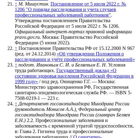
↑
М. Мишустин.
Постановление от 5 июля 2022 г. №
1206 "О порядке расследования и учета случаев
профессиональных заболеваний работников"
.
Утверждены постановлением Правительства
Российской Федерации от 5 июля 2022 г. № 1206.
Официальный интернет-портал правовой информации
pravo.gov.ru
. Москва: Правительство Российской
Федерации (5 июня 2022).
↑
Постановление Правительства РФ от 15.12.2000 N 967
(ред. от 24.12.2014)
«Об утверждении Положения о
расследовании и учёте профессиональных заболеваний»
↑
подгот. Ивановым С. И. и Беляевым Е. Н.
Условия
труда работающих.
Государственный доклад «О
состоянии здоровья населения Российской Федерации в
1999 году»
/ под ред. Онищенко Г.Г. — Москва:
Министерство здравоохранения РФ, Государственная
санитарно-эпидемиологическая служба РФ. — ISBN 5-
7508-0219-1 — 223 с.
↑
Департамент госсанэпиднадзора Минздрава России
(руководитель Монисов А.А.), Федеральный центр
госсанэпиднадзора Минздрава России (главврач Беляев
Е.Н.)
2.2. Профессиональные заболевания и
заболеваемость с временной утратой трудоспособности,
в: Глава 2. Гигиена труда и профессиональные
заболевания работающих //
О санитарно-