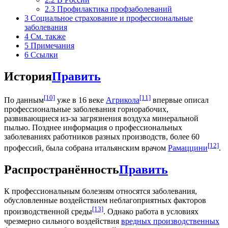
2.3
Профилактика профзаболеваний
3
Социальное страхование и профессиональные
заболевания
4
См. также
5
Примечания
6
Ссылки
История
Править
[10]
[11]
По данным
уже в 16 веке
Агрикола
впервые описал
профессиональные заболевания горнорабочих,
развивающиеся из-за загрязнения воздуха минеральной
пылью. Позднее информация о профессиональных
заболеваниях работников разных производств, более 60
[12]
профессий, была собрана итальянским врачом
Рамаццини
.
Распространённость
Править
К профессиональным болезням относятся заболевания,
обусловленные воздействием неблагоприятных факторов
[13]
производственной среды
. Однако работа в условиях
чрезмерно сильного воздействия
вредных производственных