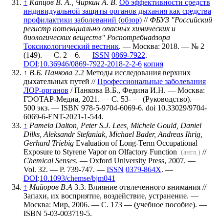
↑
Капцов В. А., Чиркин А. В.
Об эффективности средств
индивидуальной защиты органов дыхания как средства
профилактики заболеваний (обзор)
//
ФБУЗ "Российский
регистр потенциально опасных химических и
биологических веществ" Роспотребнадзора
Токсикологический вестник
. — Москва: 2018. — № 2
(149). — С. 2—6. —
ISSN
0869-7922
. —
DOI
:
10.36946/0869-7922-2018-2-2-6
копия
↑
В.Б. Панкова
2.2 Методы исследования верхних
дыхательных путей //
Профессиональные заболевания
ЛОР-органов
/ Панкова В.Б., Федина И.Н. — Москва:
ГЭОТАР-Медиа, 2021. — С. 53- — (Руководство). —
500 экз.
— ISBN 978-5-9704-6069-6.
doi 10.33029/9704-
6069-6-ENT-2021-1-544.
↑
Pamela Dalton, Peter S.J. Lees, Michele Gould, Daniel
Dilks, Aleksandr Stefaniak, Michael Bader, Andreas Ihrig,
Gerhard Triebig
Evaluation of Long-Term Occupational
Exposure to Styrene Vapor on Olfactory Function
//
(англ.)
Chemical Senses
. — Oxford University Press, 2007. —
Vol. 32. — P. 739-747. —
ISSN
0379-864X
. —
DOI
:
10.1093/chemse/bjm041
↑
Майоров В.А
3.3. Влияние отвлеченного внимания //
Запахи, их восприятие, воздействие, устранение. —
Москва: Мир, 2006. — С. 173 — (учебное пособие). —
ISBN 5-03-003719-5.