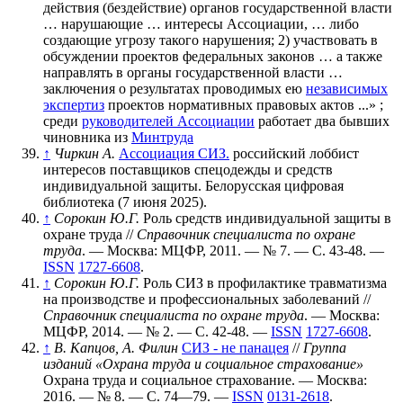
действия (бездействие) органов государственной власти
… нарушающие … интересы Ассоциации, … либо
создающие угрозу такого нарушения; 2) участвовать в
обсуждении проектов федеральных законов … а также
направлять в органы государственной власти …
заключения о результатах проводимых ею
независимых
экспертиз
проектов нормативных правовых актов ...» ;
среди
руководителей Ассоциации
работает два бывших
чиновника из
Минтруда
↑
Чиркин А.
Ассоциация СИЗ.
российский лоббист
интересов поставщиков спецодежды и средств
индивидуальной защиты. Белорусская цифровая
библиотека (7 июня 2025).
↑
Сорокин Ю.Г.
Роль средств индивидуальной защиты в
охране труда //
Справочник специалиста по охране
труда
. — Москва: МЦФР, 2011. — № 7. — С. 43-48. —
ISSN
1727-6608
.
↑
Сорокин Ю.Г.
Роль СИЗ в профилактике травматизма
на производстве и профессиональных заболеваний //
Справочник специалиста по охране труда
. — Москва:
МЦФР, 2014. — № 2. — С. 42-48. —
ISSN
1727-6608
.
↑
В. Капцов, А. Филин
СИЗ - не панацея
//
Группа
изданий «Охрана труда и социальное страхование»
Охрана труда и социальное страхование. — Москва:
2016. — № 8. — С. 74—79. —
ISSN
0131-2618
.