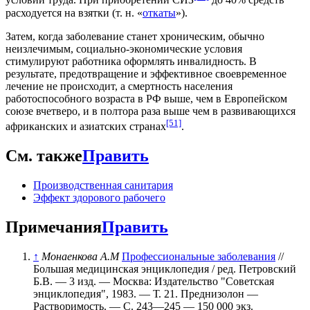
условий труда. При приобретении СИЗ
до 40% средств
расходуется на взятки (т. н. «
откаты
»).
Затем, когда заболевание станет хроническим, обычно
неизлечимым, социально-экономические условия
стимулируют работника оформлять инвалидность. В
результате, предотвращение и эффективное своевременное
лечение не происходит, а смертность населения
работоспособного возраста в РФ выше, чем в Европейском
союзе вчетверо, и в полтора раза выше чем в развивающихся
[51]
африканских и азиатских странах
.
См. также
Править
Производственная санитария
Эффект здорового рабочего
Примечания
Править
↑
Монаенкова А.М
Профессиональные заболевания
//
Большая медицинская энциклопедия / ред. Петровский
Б.В. — 3 изд. — Москва: Издательство "Советская
энциклопедия", 1983. — Т. 21. Преднизолон —
Растворимость. — С. 243—245 —
150 000 экз.