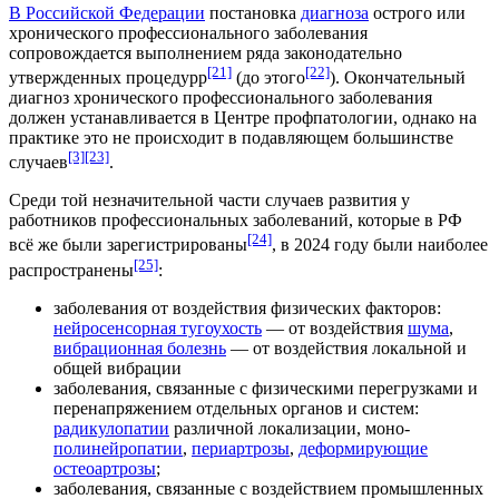
В Российской Федерации
постановка
диагноза
острого или
хронического профессионального заболевания
сопровождается выполнением ряда законодательно
[21]
[22]
утвержденных процедурр
(до этого
). Окончательный
диагноз хронического профессионального заболевания
должен устанавливается в Центре профпатологии, однако на
практике это не происходит в подавляющем большинстве
[3]
[23]
случаев
.
Среди той незначительной части случаев развития у
работников профессиональных заболеваний, которые в РФ
[24]
всё же были зарегистрированы
, в 2024 году были наиболее
[25]
распространены
:
заболевания от воздействия физических факторов:
нейросенсорная тугоухость
— от воздействия
шума
,
вибрационная болезнь
— от воздействия локальной и
общей вибрации
заболевания, связанные с физическими перегрузками и
перенапряжением отдельных органов и систем:
радикулопатии
различной локализации, моно-
полинейропатии
,
периартрозы
,
деформирующие
остеоартрозы
;
заболевания, связанные с воздействием промышленных