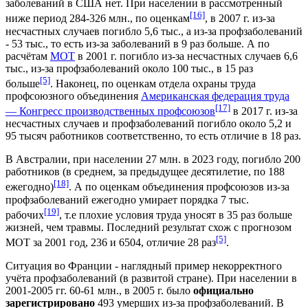
заболеваний в США нет. При населении в рассмотренный
[16]
ниже период 284-326 млн., по оценкам
, в 2007 г. из-за
несчастных случаев погибло 5,6 тыс., а из-за профзаболеваний
- 53 тыс., то есть из-за заболеваний в 9 раз больше. А по
расчётам
МОТ
в 2001 г. погибло из-за несчастных случаев 6,6
тыс., из-за профзаболеваний около 100 тыс., в 15 раз
[5]
больше
. Наконец, по оценкам отдела охраны труда
профсоюзного объединения
Американская федерация труда
[17]
— Конгресс производственных профсоюзов
в 2017 г. из-за
несчастных случаев и профзаболеваний погибло около 5,2 и
95 тысяч работников соответственно, то есть отличие в 18 раз.
В Австралии, при населении 27 млн. в 2023 году, погибло 200
работников (в среднем, за предыдущее десятилетие, по 188
[18]
ежегодно)
. А по оценкам объединения профсоюзов из-за
профзаболеваний ежегодно умирает порядка 7 тыс.
[19]
рабочих
, т.е плохие условия труда уносят в 35 раз больше
жизней, чем травмы. Последний результат схож с прогнозом
[5]
МОТ за 2001 год, 236 и 6504, отличие 28 раз
.
Ситуация во Франции - наглядный пример некорректного
учёта профзаболеваний (в развитой стране). При населении в
2001-2005 гг. 60-61 млн., в 2005 г. было
официально
зарегистрировано
493 умерших из-за профзаболеваний. В