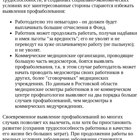
условиях все заинтересованные стороны стараются избежать
выявления профзаболевания:
Работодателю это невыгодно - он должен будет
выплачивать большие отчисления в Фонд.
Работник может продолжать работать, получая надбавки
и имея льготы "за вредность"; его не уволят и не
переведут на хуже оплачиваемую работу (не пыльную);
и не уволят.
Коммерческие медицинские организации, проводящие
большую часть медосмотров, боятся выявлять
профзаболевания, т.к. в этом случае работодатель может
начать проводить медосмотры своих работников в
других, более "сговорчивых" медицинских
учреждениях. По данным в Ростовской области
медицинские осмотры работников в не коммерческом
центре профпатологии выявляют на два порядка больше
случаев профзаболеваний, чем медосмотры в
коммерческих медучреждениях.
Своевременное выявление профзаболеваний во многих
случаях позволяет их вылечить, или хотя бы приостановить
развитие (сохранив трудоспособность работника и качество
его жизни без больших затрат). При продолжении работы во
вредных условиях заболевание заболевание становится