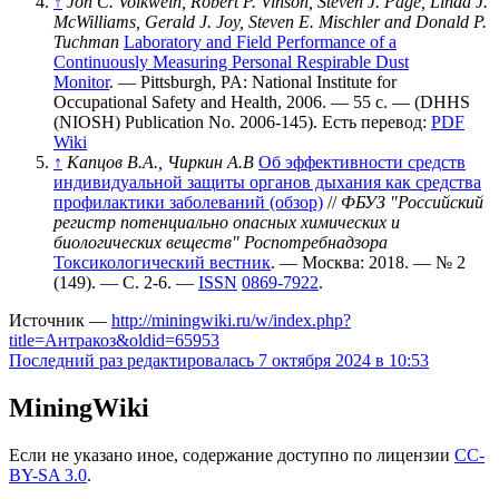
↑
Jon C. Volkwein, Robert P. Vinson, Steven J. Page, Linda J.
McWilliams, Gerald J. Joy, Steven E. Mischler and Donald P.
Tuchman
Laboratory and Field Performance of a
Continuously Measuring Personal Respirable Dust
Monitor
. — Pittsburgh, PA: National Institute for
Occupational Safety and Health, 2006. — 55 с. — (DHHS
(NIOSH) Publication No. 2006-145).
Есть перевод:
PDF
Wiki
↑
Капцов В.А., Чиркин А.В
Об эффективности средств
индивидуальной защиты органов дыхания как средства
профилактики заболеваний (обзор)
//
ФБУЗ "Российский
регистр потенциально опасных химических и
биологических веществ" Роспотребнадзора
Токсикологический вестник
. — Москва: 2018. — № 2
(149). — С. 2-6. —
ISSN
0869-7922
.
Источник —
http://miningwiki.ru/w/index.php?
title=Антракоз&oldid=65953
Последний раз редактировалась 7 октября 2024 в 10:53
MiningWiki
Если не указано иное, содержание доступно по лицензии
CC-
BY-SA 3.0
.