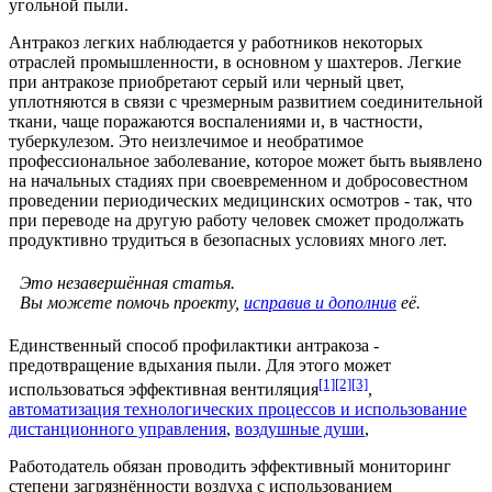
угольной пыли.
Антракоз легких наблюдается у работников некоторых
отраслей промышленности, в основном у шахтеров. Легкие
при антракозе приобретают серый или черный цвет,
уплотняются в связи с чрезмерным развитием соединительной
ткани, чаще поражаются воспалениями и, в частности,
туберкулезом. Это неизлечимое и необратимое
профессиональное заболевание, которое может быть выявлено
на начальных стадиях при своевременном и добросовестном
проведении периодических медицинских осмотров - так, что
при переводе на другую работу человек сможет продолжать
продуктивно трудиться в безопасных условиях много лет.
Это незавершённая статья.
Вы можете помочь проекту,
исправив и дополнив
её.
Единственный способ профилактики антракоза -
предотвращение вдыхания пыли. Для этого может
[1]
[2]
[3]
использоваться эффективная вентиляция
,
автоматизация технологических процессов и использование
дистанционного управления
,
воздушные души
,
Работодатель обязан проводить эффективный мониторинг
степени загрязнённости воздуха с использованием