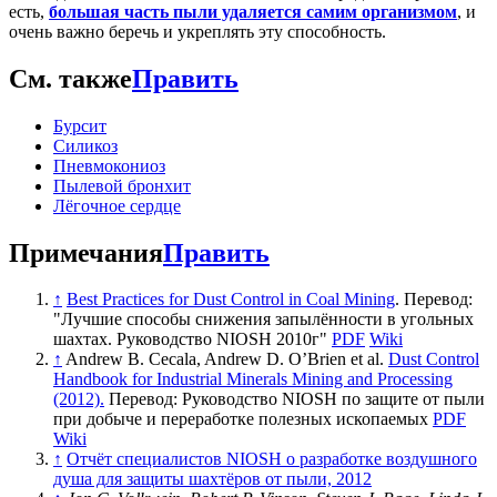
есть,
большая часть пыли удаляется самим организмом
, и
очень важно беречь и укреплять эту способность.
См. также
Править
Бурсит
Силикоз
Пневмокониоз
Пылевой бронхит
Лёгочное сердце
Примечания
Править
↑
Best Practices for Dust Control in Coal Mining
. Перевод:
"Лучшие способы снижения запылённости в угольных
шахтах. Руководство NIOSH 2010г"
PDF
Wiki
↑
Andrew B. Cecala, Andrew D. O’Brien et al.
Dust Control
Handbook for Industrial Minerals Mining and Processing
(2012).
Перевод: Руководство NIOSH по защите от пыли
при добыче и переработке полезных ископаемых
PDF
Wiki
↑
Отчёт специалистов NIOSH о разработке воздушного
душа для защиты шахтёров от пыли, 2012