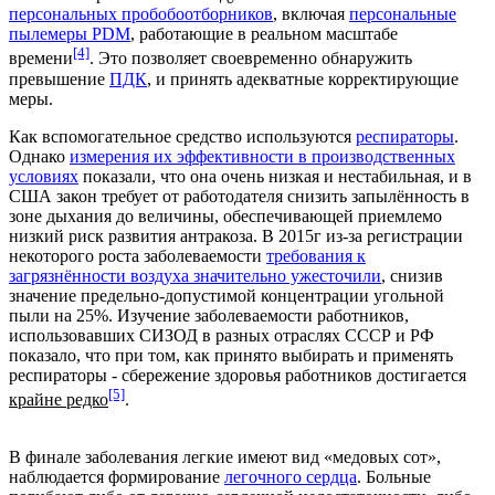
персональных пробобоотборников
, включая
персональные
пылемеры PDM
, работающие в реальном масштабе
[4]
времени
. Это позволяет своевременно обнаружить
превышение
ПДК
, и принять адекватные корректирующие
меры.
Как вспомогательное средство используются
респираторы
.
Однако
измерения их эффективности в производственных
условиях
показали, что она очень низкая и нестабильная, и в
США закон требует от работодателя снизить запылённость в
зоне дыхания до величины, обеспечивающей приемлемо
низкий риск развития антракоза. В 2015г из-за регистрации
некоторого роста заболеваемости
требования к
загрязнённости воздуха значительно ужесточили
, снизив
значение предельно-допустимой концентрации угольной
пыли на 25%. Изучение заболеваемости работников,
использовавших СИЗОД в разных отраслях СССР и РФ
показало, что при том, как принято выбирать и применять
респираторы - сбережение здоровья работников достигается
[5]
крайне редко
.
В финале заболевания легкие имеют вид «медовых сот»,
наблюдается формирование
легочного сердца
. Больные