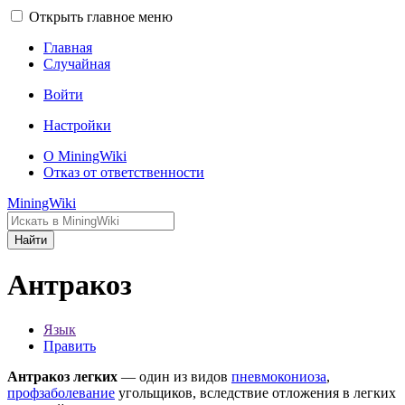
Открыть главное меню
Главная
Случайная
Войти
Настройки
О MiningWiki
Отказ от ответственности
MiningWiki
Найти
Антракоз
Язык
Править
Антракоз легких
— один из видов
пневмокониоза
,
профзаболевание
угольщиков, вследствие отложения в легких