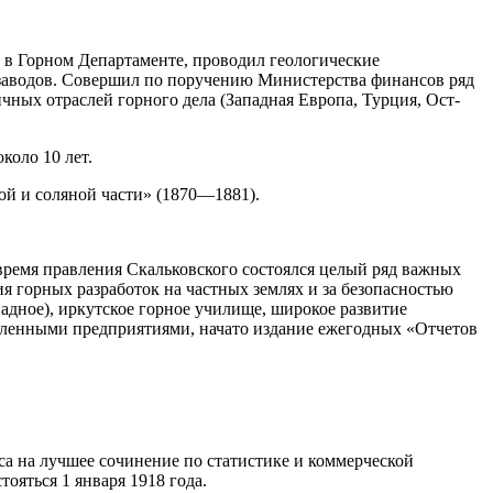
 в Горном Департаменте, проводил геологические
х заводов. Совершил по поручению Министерства финансов ряд
чных отраслей горного дела (Западная Европа, Турция, Ост-
коло 10 лет.
ой и соляной части» (1870—1881).
время правления Скальковского состоялся целый ряд важных
ия горных разработок на частных землях и за безопасностью
дное), иркутское горное училище, широкое развитие
ленными предприятиями, начато издание ежегодных «Отчетов
а на лучшее сочинение по статистике и коммерческой
ояться 1 января 1918 года.