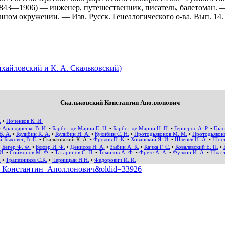
43—1906) — инженер, путешественник, писатель, балетоман. — 
ном окружении. — Изв. Русск. Генеалогического о-ва. Вып. 14.
хайловский и К. А. Скальковский)
Скальковский Константин Аполлонович
.
•
Поченков К. И.
•
Арандаренко В. И.
•
Барбот де Марни Е. Н.
•
Барбот де Марни Н. П.
•
Гернгрос А. Р.
•
Грас
В. А.
•
Кулибин К. А.
•
Кулибин Н. А.
•
Кулибин С. Н.
•
Протодьяконов М. М.
•
Протодьякон
й-Быховец В. Е.
•
Скальковский К. А.
•
Фролов П. К.
•
Хованский Я. И.
•
Шленев Н. А.
•
Шост
•
Бегер Ф. Ф.
•
Блюэр И. Ф.
•
Денисов Н. А.
•
Зыбин А. К.
•
Качка Г. С.
•
Ковалевский Е. П.
•
И.
•
Соймонов М. Ф.
•
Татаринов С. П.
•
Томилов А. Ф.
•
Фрезе А. А.
•
Фуллон И. А.
•
Шлатт
.
•
Трапезников С.К.
•
Черницын Н.Н.
•
Федорович И. И.
ский_Константин_Аполлонович&oldid=33926