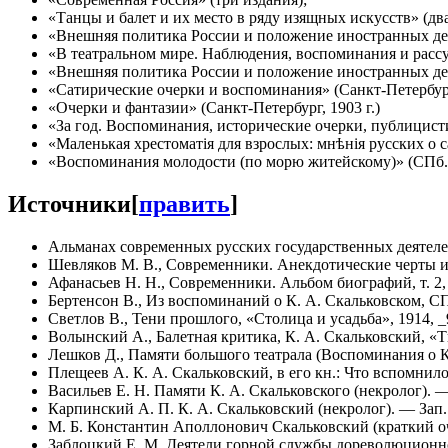
«Танцы и балет и их место в ряду изящных искусств» (два
«Внешняя политика России и положение иностранных дер
«В театральном мире. Наблюдения, воспоминания и рассу
«Внешняя политика России и положение иностранных держ
«Сатирические очерки и воспоминания» (Санкт-Петербург,
«Очерки и фантазии» (Санкт-Петербург, 1903 г.)
«За год. Воспоминания, исторические очерки, публицистик
«Маленькая хрестоматія для взрослых: мнѣнія русских о с
«Воспоминания молодости (по морю житейскому)» (СПб.,
Источники
[
править
]
Альманах современных русских государственных деятелей,
Шевляков М. В., Современники. Анекдотические черты из
Афанасьев Н. Н., Современники. Альбом биографий, т. 2,
Бертенсон В., Из воспоминаний о К. А. Скальковском, СП
Светлов В., Тени прошлого, «Столица и усадьба», 1914, _9
Волынский А., Балетная критика, К. А. Скальковский, «Т
Лешков Д., Памяти большого театрала (Воспоминания о К.
Плещеев А. К. А. Скальковский, в его кн.: Что вспомнилос
Васильев Е. Н. Памяти К. А. Скальковского (некролог). — 
Карпинский А. П. К. А. Скальковский (некролог). — Зап.
М. Б. Константин Аполлонович Скальковский (краткий оч
Заблоцкий Е. М. Деятели горной службы дореволюционно