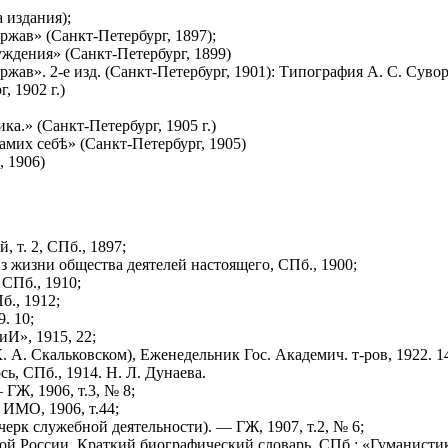
 издания);
жав» (Санкт-Петербург, 1897);
ждения» (Санкт-Петербург, 1899)
ав». 2-е изд. (Санкт-Петербург, 1901): Типография А. С. Суво
 1902 г.)
а.» (Санкт-Петербург, 1905 г.)
амих себѣ» (Санкт-Петербург, 1905)
 1906)
 т. 2, СПб., 1897;
 жизни общества деятелей настоящего, СПб., 1900;
 СПб., 1910;
б., 1912;
. 10;
иИ», 1915, 22;
 А. Скальковском), Еженедельник Гос. Академич. т-ров, 1922. 1
ь, СПб., 1914. Н. Л. Дунаева.
ГЖ, 1906, т.3, № 8;
 ИМО, 1906, т.44;
ерк служебной деятельности). — ГЖ, 1907, т.2, № 6;
й России. Краткий биографический словарь. СПб.: «Гуманистик