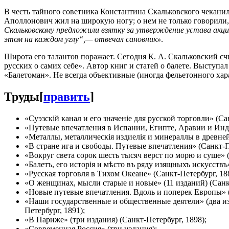
В честь тайного советника Константина Скальковского чекани
Аполлонович жил на широкую ногу; о нем не только говорили,
Скальковскому предложили взятку за утверждение устава акци
этом на каждом углу“,— отвечал сановник»
.
Широта его талантов поражает. Сегодня К. А. Скальковский с
русских о самих себе». Автор книг и статей о балете. Выступ
«Балетоман». Не всегда объективные (иногда фельетонного хар
Труды
[
править
]
«Суэзскій канал и его значеніе для русской торговли» (Са
«Путевые впечатления в Испании, Египте, Аравии и Инди
«Металлы, металлическія издиелія и минераллы в древне
«В стране ига и свободы. Путевые впечатления» (Санкт-П
«Вокруг света сорок шесть тысяч верст по морю и суше» 
«Балетъ, его исторія и мѣсто въ ряду изящныхъ искусствъ
«Русская торговля в Тихом Океане» (Санкт-Петербург, 188
«О женщинах, мысли старые и новые» (11 изданий) (Санкт
«Новые путевые впечатления. Вдоль и поперек Европы» (
«Наши государственные и общественные деятели» (два издан
Петербург, 1891);
«В Париже» (три издания) (Санкт-Петербург, 1898);
«Современная Россия» (три издания);