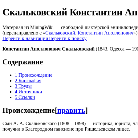
Скальковский Константин Ап
Материал из MiningWiki — свободной шахтёрской энциклопед
(перенаправлено с «
Скальковский, Константин Аполлонович
»)
Перейти к навигации
Перейти к поиску
Константин Аполлонович Скальковский
(1843, Одесса — 1
Содержание
1
Происхождение
2
Биография
3
Труды
4
Источники
5
Ссылки
Происхождение
[
править
]
Сын А. А. Скальковского (1808—1898) — историка, юриста, чле
получил в Благородном пансионе при Ришельевском лицее.