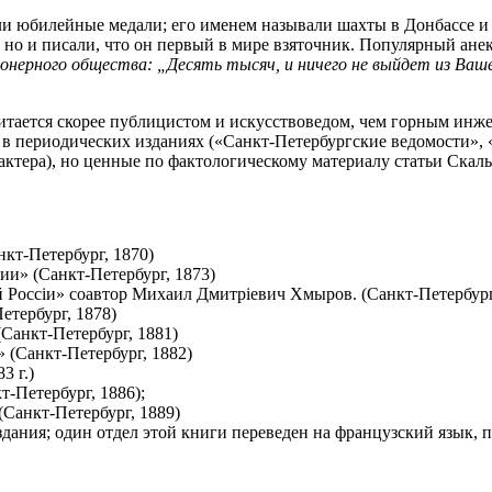
ли юбилейные медали; его именем называли шахты в Донбассе и
 но и писали, что он первый в мире взяточник. Популярный ане
онерного общества: „Десять тысяч, и ничего не выйдет из Ваш
читается скорее публицистом и искусствоведом, чем горным инж
ал в периодических изданиях («Санкт-Петербургские ведомости»
актера), но ценные по фактологическому материалу статьи Скаль
нкт-Петербург, 1870)
и» (Санкт-Петербург, 1873)
й Россіи» соавтор Михаил Дмитріевич Хмыров. (Санкт-Петербург
етербург, 1878)
(Санкт-Петербург, 1881)
» (Санкт-Петербург, 1882)
3 г.)
-Петербург, 1886);
Санкт-Петербург, 1889)
ия; один отдел этой книги переведен на французский язык, под за