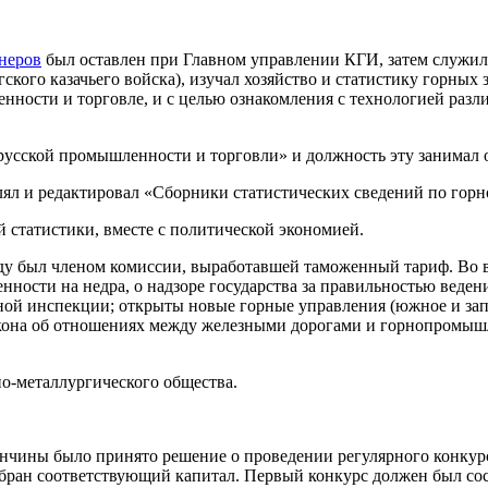
неров
был оставлен при Главном управлении КГИ, затем служил
ского казачьего войска), изучал хозяйство и статистику горны
енности и торговле, и с целью ознакомления с технологией разли
русской промышленности и торговли» и должность эту занимал о
лял и редактировал «Сборники статистических сведений по горн
й статистики, вместе с политической экономией.
оду был членом комиссии, выработавшей таможенный тариф. Во 
нности на недра, о надзоре государства за правильностью веден
ой инспекции; открыты новые горные управления (южное и запа
кона об отношениях между железными дорогами и горнопромыш
о-металлургического общества.
нчины было принято решение о проведении регулярного конкурс
бран соответствующий капитал. Первый конкурс должен был сост