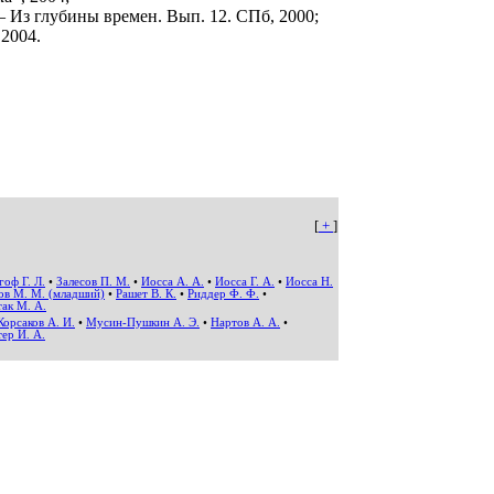
Из глубины времен. Вып. 12. СПб, 2000;
 2004.
[
+
]
гоф Г. Л.
•
Залесов П. М.
•
Иосса А. А.
•
Иосса Г. А.
•
Иосса Н.
ов М. М. (младший)
•
Рашет В. К.
•
Риддер Ф. Ф.
•
ак М. А.
Корсаков А. И.
•
Мусин-Пушкин А. Э.
•
Нартов А. А.
•
ер И. А.