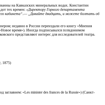
 ванны на Кавказских минеральных водах. Константин
кдот тех времен:
«Директору Горного департамента
его кабинета“
.—
„Давайте двадцать, и можете болтать об
енером; недавно в России переиздали его книгу «Мнения
, «Новое время»). Иногда подписывался псевдонимом
ковского представляют интерес для исследователей театра.
, 1875)
главием: «Les minister des frances de la Russie») (Санкт-