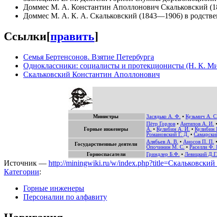
Доммес М. А. Константин Аполлонович Скальковский (18
Доммес М. А. К. А. Скальковский (1843—1906) в родствен
Ссылки
[
править
]
Семья Бертенсонов. Взятие Петербурга
Одноклассники: социалисты и протекционисты (Н. К. Ми
Скальковский Константин Аполлонович
Министры
Засядько А. Ф.
•
Кузьмич А. С
Пётр Горлов
•
Антипов А. И.
Горные инженеры
А.
•
Кулибин А. И.
•
Кулибин 
Романовский Г. Д.
•
Самарски
Алябьев А. В.
•
Аносов П. П.
Государственные деятели
Опочинин М. С.
•
Раселли Ф. 
Горноспасатели
Гриндлер Б.Ф.
•
Левицкий Д.Г
Источник —
http://miningwiki.ru/w/index.php?title=Скальков
Категории
:
Горные инженеры
Персоналии по алфавиту