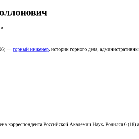
оллонович
ии
906) —
горный инженер
, историк горного дела, административный
на-корреспондента Российской Академии Наук. Родился 6 (18) а