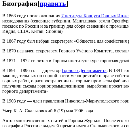
Биография
[
править
]
В 1863 году после окончания
Института Корпуса Горных Инже
исследования (северные губернии, Мангышлак, земли Оренбург
поездок по России и за границу для сбора сведений о промышл
Индия, США, Китай, Япония).
В 1867 году был избран секретарем «Общества для содействия 
В 1870 назначен секретарем Горного Учёного Комитета, состав
В 1871—1872 гг. читал в Горном институте курс горнозаводско
В 1891—1896 гг. — директор
Горного Департамента
. В 1891 г
законодательных по горной части мероприятий: о праве собстве
горных работ, о распространении на горные промыслы фабричн
получили съезды горнопромышленников, выработан проект за
горного департамента».
В 1903 году — член правления Никополь-Мариупольского горн
Умер К. А. Скальковский 6 (19) мая 1906 года.
Автор многочисленных статей в Горном Журнале. После его ко
географии России с выдачей премии имени Скальковского и со