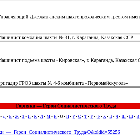
правляющий Джезказганским шахтопроходческим трестом имен
ашинист комбайна шахты № 31, г. Караганда, Казахская ССР
ашинист подъема шахты «Кировская», г. Караганда, Казахская
ригадир ГРОЗ шахты № 4-6 комбината «Первомайскуголь»
Горняки — Герои Социалистического Труда
•
Д
•
Е
•
Ж
•
З
•
И
•
К
•
Л
•
М
•
Н
•
О
•
П
•
Р
•
С
•
Т
•
У
•
Ф
•
Х
•
Ц
•
Ч
•
Ш
•
Щ
•
Э
орняки_—_Герои_Социалистического_Труда/О&oldid=55256