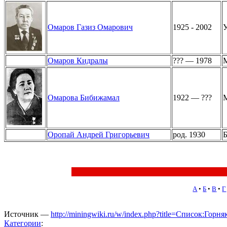
Омаров Газиз Омарович
1925 - 2002
У
Омаров Кидралы
??? — 1978
М
Омарова Бибижамал
1922 — ???
М
Оропай Андрей Григорьевич
род. 1930
Б
А
•
Б
•
В
•
Г
Источник —
http://miningwiki.ru/w/index.php?title=Список:Г
Категории
: