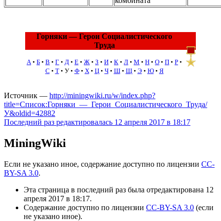
комбината
Горняки — Герои Социалистического
Труда
А
•
Б
•
В
•
Г
•
Д
•
Е
•
Ж
•
З
•
И
•
К
•
Л
•
М
•
Н
•
О
•
П
•
Р
•
С
•
Т
•
У
•
Ф
•
Х
•
Ц
•
Ч
•
Ш
•
Щ
•
Э
•
Ю
•
Я
Источник —
http://miningwiki.ru/w/index.php?
title=Список:Горняки_—_Герои_Социалистического_Труда/
У&oldid=42882
Последний раз редактировалась 12 апреля 2017 в 18:17
MiningWiki
Если не указано иное, содержание доступно по лицензии
CC-
BY-SA 3.0
.
Эта страница в последний раз была отредактирована 12
апреля 2017 в 18:17.
Содержание доступно по лицензии
CC-BY-SA 3.0
(если
не указано иное).