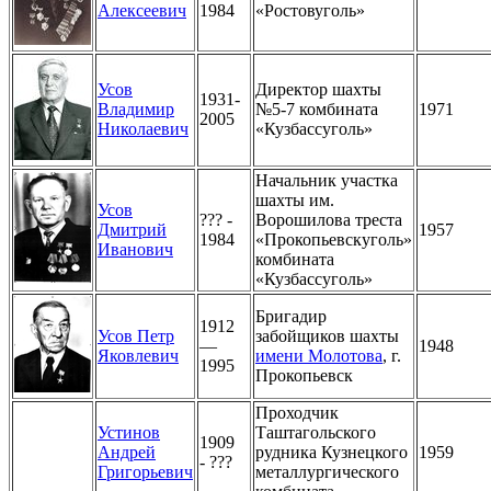
Алексеевич
1984
«Ростовуголь»
Усов
Директор шахты
1931-
Владимир
№5-7 комбината
1971
2005
Николаевич
«Кузбассуголь»
Начальник участка
шахты им.
Усов
??? -
Ворошилова треста
Дмитрий
1957
1984
«Прокопьевскуголь»
Иванович
комбината
«Кузбассуголь»
Бригадир
1912
Усов Петр
забойщиков шахты
—
1948
Яковлевич
имени Молотова
, г.
1995
Прокопьевск
Проходчик
Устинов
Таштагольского
1909
Андрей
рудника Кузнецкого
1959
- ???
Григорьевич
металлургического