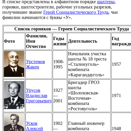
В списке представлены в алфавитном порядке
шахтеры
,
горняки, шахтостроители, рабочие угольных разрезов,
получившие звание
Герой Социалистического Труда
, чьи
фамилии начинаются с буквы «У».
Список горняков — Героев Социалистического Труда
Фамилия,
Годы
Год
Фото
Имя
Деятельность
жизни
награжд
Отчество
Начальник участка
шахты № 18 треста
Урстемов
1908-
«Сталинуголь»
1957
Жакен
1995
комбината
«Карагандауголь»
Бригадир ГРОЗ
шахты
Урусов
1927
«Шолоховская-
Владислав
—
1971
Восточная»
Григорьевич
2001
комбината
«Ростовуголь»
Усков
1902
Главный инженер
Алексей
—
комбината
1948