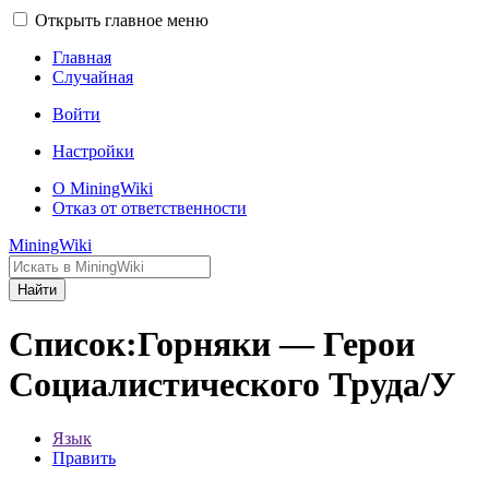
Открыть главное меню
Главная
Случайная
Войти
Настройки
О MiningWiki
Отказ от ответственности
MiningWiki
Найти
Список:Горняки — Герои
Социалистического Труда/У
Язык
Править