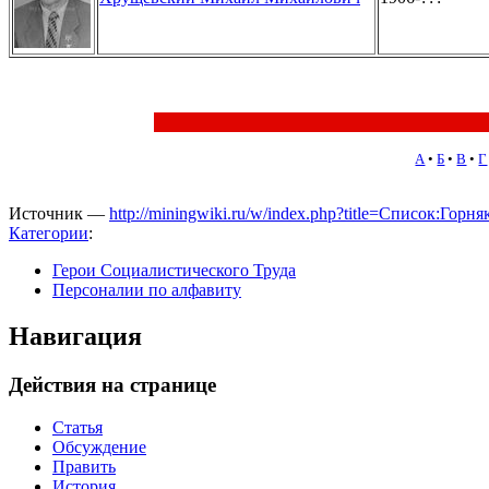
А
•
Б
•
В
•
Г
Источник —
http://miningwiki.ru/w/index.php?title=Список:Г
Категории
:
Герои Социалистического Труда
Персоналии по алфавиту
Навигация
Действия на странице
Статья
Обсуждение
Править
История