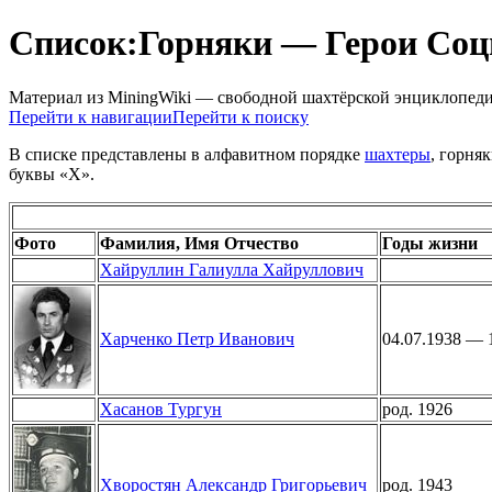
Список:Горняки — Герои Соц
Материал из MiningWiki — свободной шахтёрской энциклопед
Перейти к навигации
Перейти к поиску
В списке представлены в алфавитном порядке
шахтеры
, горня
буквы «Х».
Фото
Фамилия, Имя Отчество
Годы жизни
Хайруллин Галиулла Хайруллович
Харченко Петр Иванович
04.07.1938 — 
Хасанов Тургун
род. 1926
Хворостян Александр Григорьевич
род. 1943