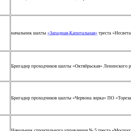
начальник шахты
«Западная-Капитальная»
треста «Несвет
Бригадир проходчиков шахты «Октябрьская» Ленинского 
Бригадир проходчиков шахты «Червона зирка» ПО «Торез
Начальник строительного управления № 5 треста «Мосшах