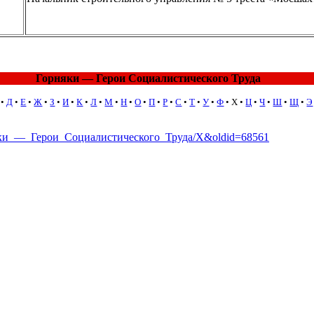
Горняки — Герои Социалистического Труда
•
Д
•
Е
•
Ж
•
З
•
И
•
К
•
Л
•
М
•
Н
•
О
•
П
•
Р
•
С
•
Т
•
У
•
Ф
•
Х
•
Ц
•
Ч
•
Ш
•
Щ
•
Э
орняки_—_Герои_Социалистического_Труда/Х&oldid=68561