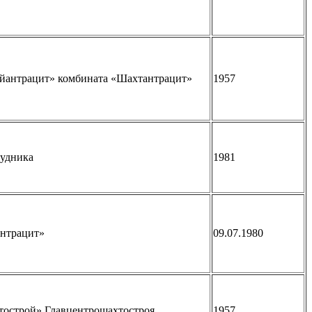
айантрацит» комбината «Шахтантрацит»
1957
рудника
1981
антрацит»
09.07.1980
тострой» Главцентрошахтостроя
1957