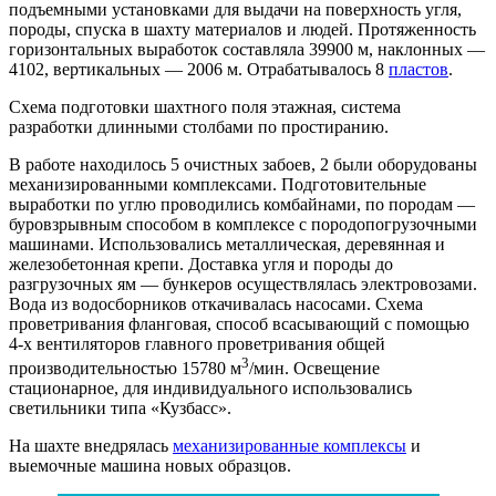
подъемными установками для выдачи на поверхность угля,
породы, спуска в шахту материалов и людей. Протяженность
горизонтальных выработок составляла 39900 м, наклонных —
4102, вертикальных — 2006 м. Отрабатывалось 8
пластов
.
Схема подготовки шахтного поля этажная, система
разработки длинными столбами по простиранию.
В работе находилось 5 очистных забоев, 2 были оборудованы
механизированными комплексами. Подготовительные
выработки по углю проводились комбайнами, по породам —
буровзрывным способом в комплексе с породопогрузочными
машинами. Использовались металлическая, деревянная и
железобетонная крепи. Доставка угля и породы до
разгрузочных ям — бункеров осуществлялась электровозами.
Вода из водосборников откачивалась насосами. Схема
проветривания фланговая, способ всасывающий с помощью
4-х вентиляторов главного проветривания общей
3
производительностью 15780 м
/мин. Освещение
стационарное, для индивидуального использовались
светильники типа «Кузбасс».
На шахте внедрялась
механизированные комплексы
и
выемочные машина новых образцов.