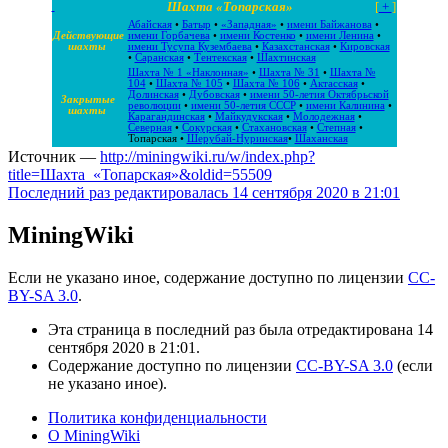
Шахта «Топарская»
[
+
]
Абайская
•
Батыр
•
«Западная»
•
имени Байжанова
•
Действующие
имени Горбачева
•
имени Костенко
•
имени Ленина
•
шахты
имени Тусупа Кузембаева
•
Казахстанская
•
Кировская
•
Саранская
•
Тентекская
•
Шахтинская
Шахта № 1 «Наклонная»
•
Шахта № 31
•
Шахта №
104
•
Шахта № 105
•
Шахта № 106
•
Актасская
•
Долинская
•
Дубовская
•
имени 50-летия Октябрьской
Закрытые
революции
•
имени 50-летия СССР
•
имени Калинина
•
шахты
Карагандинская
•
Майкудукская
•
Молодежная
•
Северная
•
Сокурская
•
Стахановская
•
Степная
•
Топарская
•
Шерубай-Нуринская
•
Шаханская
Источник —
http://miningwiki.ru/w/index.php?
title=Шахта_«Топарская»&oldid=55509
Последний раз редактировалась 14 сентября 2020 в 21:01
MiningWiki
Если не указано иное, содержание доступно по лицензии
CC-
BY-SA 3.0
.
Эта страница в последний раз была отредактирована 14
сентября 2020 в 21:01.
Содержание доступно по лицензии
CC-BY-SA 3.0
(если
не указано иное).
Политика конфиденциальности
О MiningWiki