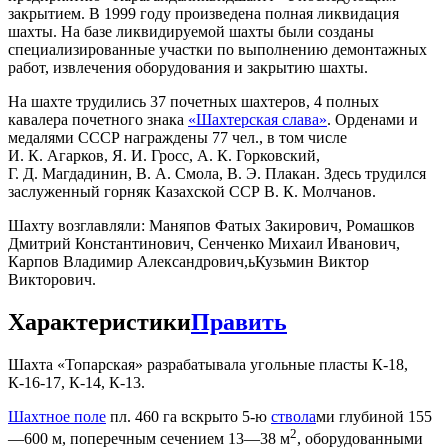
закрытием. В 1999 году произведена полная ликвидация
шахты. На базе ликвидируемой шахты были созданы
специализированные участки по выполнению демонтажных
работ, извлечения оборудования и закрытию шахты.
На шахте трудились 37 почетных шахтеров, 4 полных
кавалера почетного знака
«Шахтерская слава»
. Орденами и
медалями СССР награждены 77 чел., в том числе
И. К. Агарков, Я. И. Гросс, А. К. Горковский,
Г. Д. Магдадинин, В. А. Смола, В. Э. Плакан. Здесь трудился
заслуженный горняк Казахской ССР В. К. Молчанов.
Шахту возглавляли: Маняпов Фатых Закирович, Ромашков
Дмитрий Константинович, Сенченко Михаил Иванович,
Карпов Владимир Александрович,ьКузьмин Виктор
Викторович.
Характеристики
Править
Шахта «Топарская» разрабатывала угольные пласты К-18,
К-16-17, К-14, К-13.
Шахтное поле
пл. 460 га вскрыто 5-ю
ствола
­ми глубиной 155
2
—600 м, поперечным сечением 13—38 м
, оборудованными