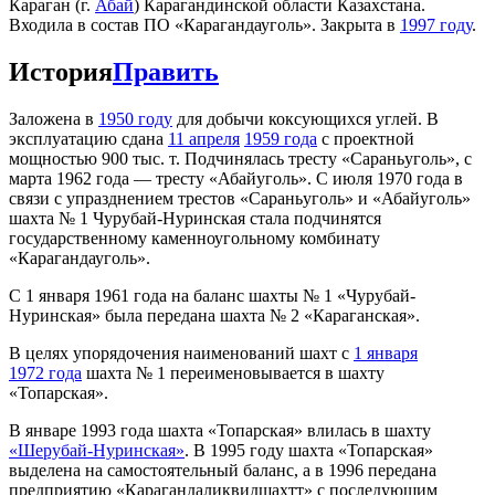
Караган (г.
Абай
) Карагандинской области Казахстана.
Входила в состав ПО «Карагандауголь». Закрыта в
1997 году
.
История
Править
Заложена в
1950 году
для добычи коксующихся углей. В
эксплуатацию сдана
11 апреля
1959 года
с проектной
мощностью 900 тыс. т. Подчинялась тресту «Сараньуголь», с
марта 1962 года — тресту «Абайуголь». С июля 1970 года в
связи с упразднением трестов «Сараньуголь» и «Абайуголь»
шахта № 1 Чурубай-Нуринская стала подчинятся
государственному каменноугольному комбинату
«Карагандауголь».
С 1 января 1961 года на баланс шахты № 1 «Чурубай-
Нуринская» была передана шахта № 2 «Караганская».
В целях упорядочения наименований шахт с
1 января
1972 года
шахта № 1 переименовывается в шахту
«Топарская».
В январе 1993 года шахта «Топарская» влилась в шахту
«Шерубай-Нуринская»
. В 1995 году шахта «Топарская»
выделена на самостоятельный баланс, а в 1996 передана
предприятию «Карагандаликвидшахтт» с последующим