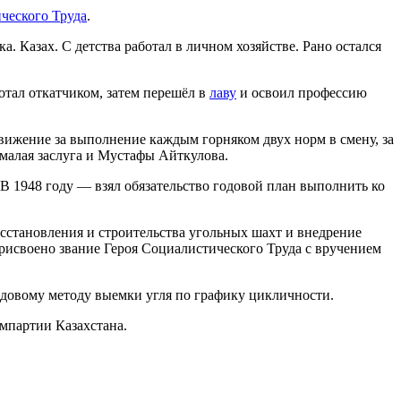
ческого Труда
.
а. Казах. С детства работал в личном хозяйстве. Рано остался
отал откатчиком, затем перешёл в
лаву
и освоил профессию
вижение за выполнение каждым горняком двух норм в смену, за
емалая заслуга и Мустафы Айткулова.
 В 1948 году — взял обязательство годовой план выполнить ко
осстановления и строительства угольных шахт и внедрение
исвоено звание Героя Социалистического Труда с вручением
едовому методу выемки угля по графику цикличности.
мпартии Казахстана.