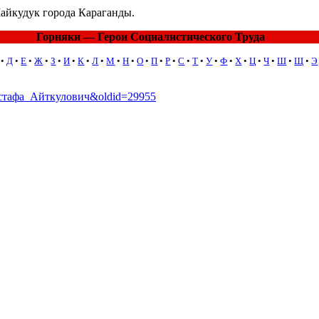
Майкудук города Караганды.
Горняки — Герои Социалистического Труда
•
Д
•
Е
•
Ж
•
З
•
И
•
К
•
Л
•
М
•
Н
•
О
•
П
•
Р
•
С
•
Т
•
У
•
Ф
•
Х
•
Ц
•
Ч
•
Ш
•
Щ
•
Э
_Мустафа_Айткулович&oldid=29955