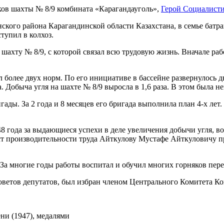
в шахты № 8/9 комбината «Карагандауголь»,
Герой Социалисти
ского района Карагандинской области Казахстана, в семье батрак
ступил в колхоз.
 шахту № 8/9, с которой связал всю трудовую жизнь. Вначале раб
олее двух норм. По его инициативе в бассейне развернулось д
 Добыча угля на шахте № 8/9 выросла в 1,6 раза. В этом была н
ды. За 2 года и 8 месяцев его бригада выполнила план 4-х лет.
8 года за выдающиеся успехи в деле увеличения добычи угля, в
т производительности труда Айткулову Мустафе Айткуловичу пр
. За многие годы работы воспитал и обучил многих горняков пер
оветов депутатов, был избран членом Центрального Комитета Ко
ни (1947), медалями