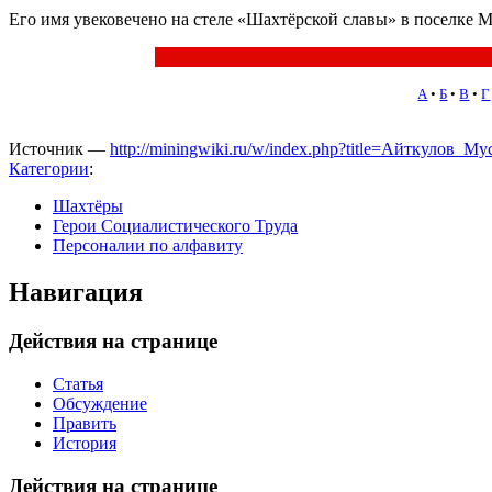
Его имя увековечено на стеле «Шахтёрской славы» в поселке 
А
•
Б
•
В
•
Г
Источник —
http://miningwiki.ru/w/index.php?title=Айткулов
Категории
:
Шахтёры
Герои Социалистического Труда
Персоналии по алфавиту
Навигация
Действия на странице
Статья
Обсуждение
Править
История
Действия на странице