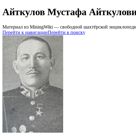
Айткулов Мустафа Айткулов
Материал из MiningWiki — свободной шахтёрской энциклопед
Перейти к навигации
Перейти к поиску