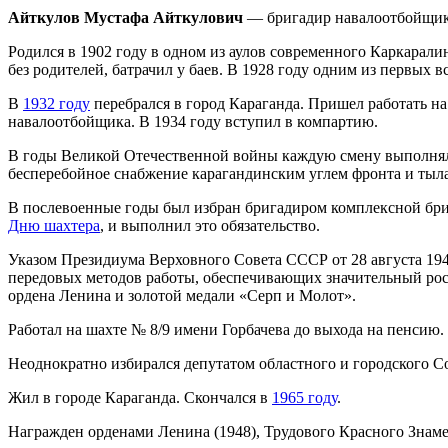
Айткулов Мустафа Айткулович
— бригадир навалоотбойщико
Родился в 1902 году в одном из аулов современного Каркаралин
без родителей, батрачил у баев. В 1928 году одним из первых в
В
1932 году
перебрался в город Караганда. Пришел работать на
навалоотбойщика. В 1934 году вступил в компартию.
В годы Великой Отечественной войны каждую смену выполнял б
бесперебойное снабжение карагандинским углем фронта и тыла.
В послевоенные годы был избран бригадиром комплексной брига
Дню шахтера
, и выполнил это обязательство.
Указом Президиума Верховного Совета СССР от 28 августа 194
передовых методов работы, обеспечивающих значительный рос
ордена Ленина и золотой медали «Серп и Молот».
Работал на шахте № 8/9 имени Горбачева до выхода на пенсию
Неоднократно избирался депутатом областного и городского С
Жил в городе Караганда. Скончался в
1965 году
.
Награжден орденами Ленина (1948), Трудового Красного Знаме