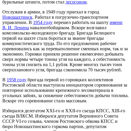
бурильные штанги, потом стал
лесогоном
.
Отслужив в армии, в 1949 году приехал в город
Новошахтинск
. Работал в погрузочно-транспортном
управлении. В
1954 году
перешел работать на шахту
имени
В. И. Ленина
навалоотбойщиком. Вскоре возглавил
комсомольско-молодежную бригаду. Бригада Белицкого
первой на шахте стала бороться за звание бригады
коммунистического труда. По его предложению рабочие
соревновались как за перевыполнение сменных норм, так и за
экономию. Горняки приняли решение ежемесячно добывать
сверх нормы четыре тонны угля на каждого, а себестоимость
тонны угля снизить на 1,1 рубля. Кроме многих тысяч тонн
сверхпланового угля, бригада сэкономила 70 тысяч рублей.
В
1958 году
бригада первой из горняцких коллективов
Ростовской области выступила инициатором соревнования за
повторное использование крепежного лесоматериала в
угольных забоях, за снижение себестоимости добычи топлива.
Вскоре это соревнование стало массовым.
Избирался делегатом XXI-го и XXII-го съезда КПСС, XIII-го
съезда ВЛКСМ. Избирался депутатом Верховного Совета
СССР VI-го созыва, членом Ростовского обкома КПСС и
бюро Новошахтинского горкома партии, депутатом