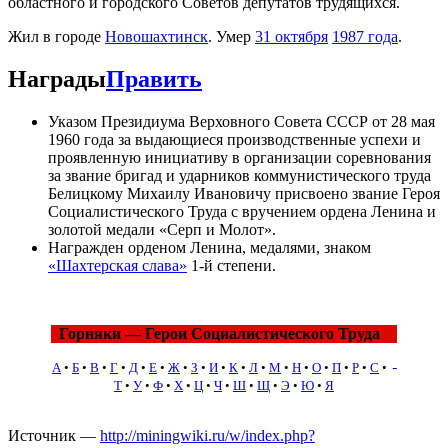
областного и городского Советов депутатов трудящихся.
Жил в городе
Новошахтинск
. Умер
31 октября
1987 года
.
Награды
Править
Указом Президиума Верховного Совета СССР от 28 мая
1960 года за выдающиеся производственные успехи и
проявленную инициативу в организации соревнования
за звание бригад и ударников коммунистического труда
Белицкому Михаилу Ивановичу присвоено звание Героя
Социалистического Труда с вручением ордена Ленина и
золотой медали «Серп и Молот».
Награжден орденом Ленина, медалями, знаком
«Шахтерская слава»
1-й степени.
Горняки — Герои Социалистического Труда
А
•
Б
•
В
•
Г
•
Д
•
Е
•
Ж
•
З
•
И
•
К
•
Л
•
М
•
Н
•
О
•
П
•
Р
•
С
•
Т
•
У
•
Ф
•
Х
•
Ц
•
Ч
•
Ш
•
Щ
•
Э
•
Ю
•
Я
Источник —
http://miningwiki.ru/w/index.php?