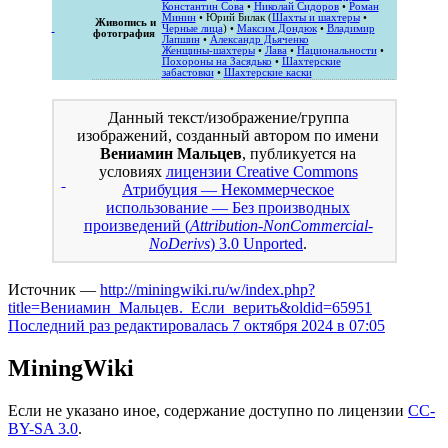
Константин Сова
•
Николай Сидоров
•
Роман
Минин
• Юрий Билак (
Шахты и шахтеры
•
Живопись и
Черные лица
) •
Максим Дондюк
•
Владимир
фотография
Лапшин
•
Александр Дьяченко
Женщины-шахтеры
•
Лава
•
Национальности
•
Похороны на Засядько
•
Шахтерские
забастовки
•
Шахтерские каски
Данный текст/изображение/группа
изображений, созданный автором по имени
Вениамин Мальцев
, публикуется на
условиях
лицензии Creative Commons
Атрибуция — Некоммерческое
использование — Без производных
произведений (
Attribution-NonCommercial-
NoDerivs
) 3.0 Unported
.
Источник —
http://miningwiki.ru/w/index.php?
title=Вениамин_Мальцев._Если_верить&oldid=65951
Последний раз редактировалась 7 октября 2024 в 07:05
MiningWiki
Если не указано иное, содержание доступно по лицензии
CC-
BY-SA 3.0
.