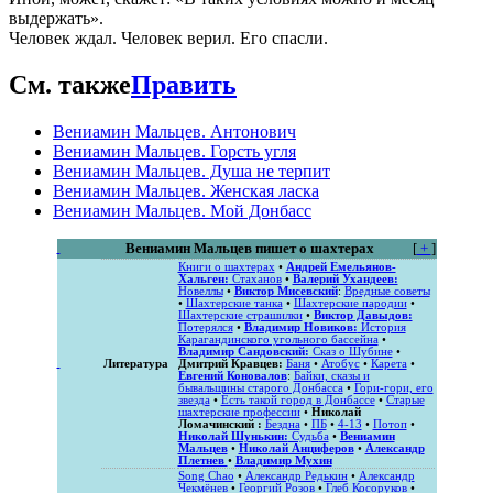
выдержать».
Человек ждал. Человек верил. Его спасли.
См. также
Править
Вениамин Мальцев. Антонович
Вениамин Мальцев. Горсть угля
Вениамин Мальцев. Душа не терпит
Вениамин Мальцев. Женская ласка
Вениамин Мальцев. Мой Донбасс
Вениамин Мальцев пишет о шахтерах
[
+
]
Книги о шахтерах
•
Андрей Емельянов-
Хальген:
Стаханов
•
Валерий Ухандеев:
Новеллы
•
Виктор Мисевский
:
Вредные советы
•
Шахтерские танка
•
Шахтерские пародии
•
Шахтерские страшилки
•
Виктор Давыдов:
Потерялся
•
Владимир Новиков:
История
Карагандинского угольного бассейна
•
Владимир Сандовский:
Сказ о Шубине
•
Литература
Дмитрий Кравцев:
Баня
•
Атобус
•
Карета
•
Евгений Коновалов
:
Байки, сказы и
бывальщины старого Донбасса
•
Гори-гори, его
звезда
•
Есть такой город в Донбассе
•
Старые
шахтерские профессии
•
Николай
Ломачинский :
Бездна
•
ПБ
•
4-13
•
Потоп
•
Николай Шунькин:
Судьба
•
Вениамин
Мальцев
•
Николай Анциферов
•
Александр
Плетнев
•
Владимир Мухин
Song Chao
•
Александр Редькин
•
Александр
Чекмёнев
•
Георгий Розов
•
Глеб Косоруков
•