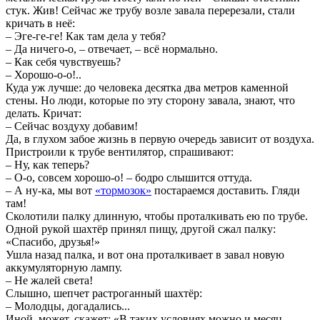
стук. Жив! Сейчас же трубу возле завала перерезали, стали
кричать в неё:
– Эге-ге-ге! Как там дела у тебя?
– Да ничего-о, – отвечает, – всё нормально.
– Как себя чувствуешь?
– Хорошо-о-о!..
Куда уж лучше: до человека десятка два метров каменной
стены. Но люди, которые по эту сторону завала, знают, что
делать. Кричат:
– Сейчас воздуху добавим!
Да, в глухом забое жизнь в первую очередь зависит от воздуха.
Пристроили к трубе вентилятор, спрашивают:
– Ну, как теперь?
– О-о, совсем хорошо-о! – бодро слышится оттуда.
– А ну-ка, мы вот
«тормозок»
постараемся доставить. Гляди
там!
Сколотили палку длинную, чтобы проталкивать ею по трубе.
Одной рукой шахтёр принял пищу, другой сжал палку:
«Спасибо, друзья!»
Ушла назад палка, и вот она проталкивает в завал новую
аккумуляторную лампу.
– Не жалей света!
Слышно, шепчет растроганный шахтёр:
– Молодцы, догадались...
Иной, может, скажет: «В таких условиях можно и месяц