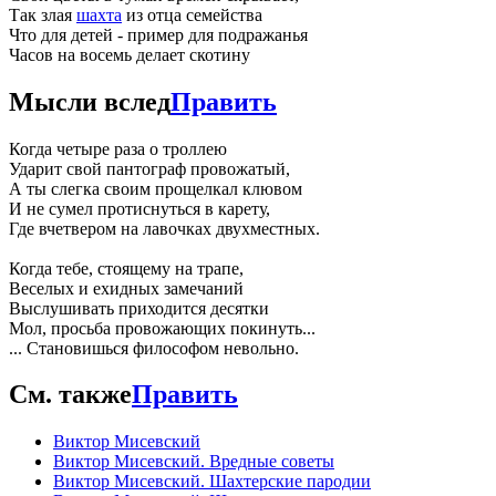
Так злая
шахта
из отца семейства
Что для детей - пример для подражанья
Часов на восемь делает скотину
Мысли вслед
Править
Когда четыре раза о троллею
Ударит свой пантограф провожатый,
А ты слегка своим прощелкал клювом
И не сумел протиснуться в карету,
Где вчетвером на лавочках двухместных.
Когда тебе, стоящему на трапе,
Веселых и ехидных замечаний
Выслушивать приходится десятки
Мол, просьба провожающих покинуть...
... Становишься философом невольно.
См. также
Править
Виктор Мисевский
Виктор Мисевский. Вредные советы
Виктор Мисевский. Шахтерские пародии