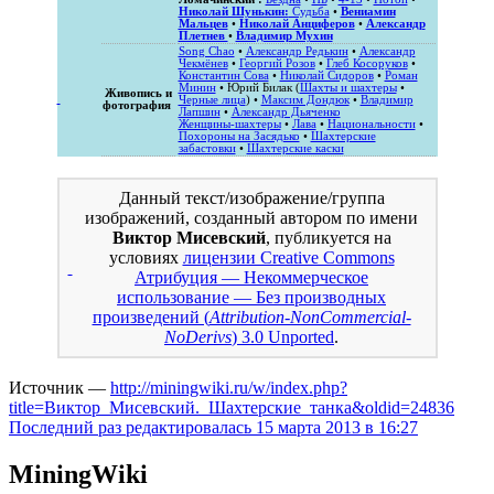
Николай Шунькин:
Судьба
•
Вениамин
Мальцев
•
Николай Анциферов
•
Александр
Плетнев
•
Владимир Мухин
Song Chao
•
Александр Редькин
•
Александр
Чекмёнев
•
Георгий Розов
•
Глеб Косоруков
•
Константин Сова
•
Николай Сидоров
•
Роман
Минин
• Юрий Билак (
Шахты и шахтеры
•
Живопись и
Черные лица
) •
Максим Дондюк
•
Владимир
фотография
Лапшин
•
Александр Дьяченко
Женщины-шахтеры
•
Лава
•
Национальности
•
Похороны на Засядько
•
Шахтерские
забастовки
•
Шахтерские каски
Данный текст/изображение/группа
изображений, созданный автором по имени
Виктор Мисевский
, публикуется на
условиях
лицензии Creative Commons
Атрибуция — Некоммерческое
использование — Без производных
произведений (
Attribution-NonCommercial-
NoDerivs
) 3.0 Unported
.
Источник —
http://miningwiki.ru/w/index.php?
title=Виктор_Мисевский._Шахтерские_танка&oldid=24836
Последний раз редактировалась 15 марта 2013 в 16:27
MiningWiki