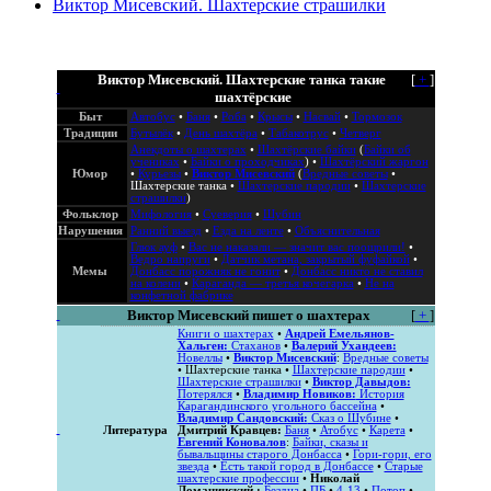
Виктор Мисевский. Шахтерские страшилки
Виктор Мисевский. Шахтерские танка такие
[
+
]
шахтёрские
Быт
Автобус
•
Баня
•
Роба
•
Крысы
•
Насвай
•
Тормозок
Традиции
Бутылёк
•
День шахтёра
•
Табакотрус
•
Четверг
Анекдоты о шахтерах
•
Шахтёрские байки
(
Байки об
учениках
•
Байки о проходчиках
) •
Шахтёрский жаргон
Юмор
•
Курьезы
•
Виктор Мисевский
(
Вредные советы
•
Шахтерские танка
•
Шахтерские пародии
•
Шахтерские
страшилки
)
Фольклор
Мифология
•
Суеверия
•
Шубин
Нарушения
Ранний выезд
•
Езда на ленте
•
Объяснительная
Глюк ауф
•
Вас не наказали — значит вас поощрили!
•
Ведро напруги
•
Датчик метана, закрытый фуфайкой
•
Мемы
Донбасс порожняк не гонит
•
Донбасс никто не ставил
на колени
•
Караганда — третья кочегарка
•
Не на
конфетной фабрике
Виктор Мисевский пишет о шахтерах
[
+
]
Книги о шахтерах
•
Андрей Емельянов-
Хальген:
Стаханов
•
Валерий Ухандеев:
Новеллы
•
Виктор Мисевский
:
Вредные советы
•
Шахтерские танка
•
Шахтерские пародии
•
Шахтерские страшилки
•
Виктор Давыдов:
Потерялся
•
Владимир Новиков:
История
Карагандинского угольного бассейна
•
Владимир Сандовский:
Сказ о Шубине
•
Литература
Дмитрий Кравцев:
Баня
•
Атобус
•
Карета
•
Евгений Коновалов
:
Байки, сказы и
бывальщины старого Донбасса
•
Гори-гори, его
звезда
•
Есть такой город в Донбассе
•
Старые
шахтерские профессии
•
Николай
Ломачинский :
Бездна
•
ПБ
•
4-13
•
Потоп
•