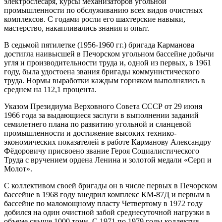
электрослесаря, курсы механизаторов угольной
промышленности по обслуживанию всех видов очистных
комплексов. С годами росли его шахтерские навыки,
мастерство, накапливались знания и опыт.
В седьмой пятилетке (1956-1960 гг.) бригада Карманова
достигла наивысшей в Печорском угольном бассейне добычи
угля и производительности труда и, одной из первых, в 1961
году, была удостоена звания бригады коммунистического
труда. Нормы выработки каждым горняком выполнялись в
среднем на 112,1 процента.
Указом Президиума Верховного Совета СССР от 29 июня
1966 года за выдающиеся заслуги в выполнении заданий
семилетнего плана по развитию угольной и сланцевой
промышленности и достижение высоких технико-
экономических показателей в работе Карманову Александру
Фёдоровичу присвоено звание Героя Социалистического
Труда с вручением ордена Ленина и золотой медали «Серп и
Молот».
С коллективом своей бригады он в числе первых в Печорском
бассейне в 1968 году внедрил комплекс КМ-87Д и первым в
бассейне по маломощному пласту Четвертому в 1972 году
добился на один очистной забой среднесуточной нагрузки в
объеме свыше 1000 тонн. С 1971 по 1979 годы коллектив