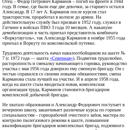
Отец – Федор Петрович Карманов – погиб на фронте в 1944
году. В семье, где были еще две девочки, за старшего остался
Александр. В 17 лет А. Карманов после курсов стал
трактористом, проработал в колхозе до армии. На
действительную службу был призван в 1952 году, служил в
Гатчине в войсках ПВО 3 года 10 месяцев. А накануне
демобилизации в часть приехал представитель комбината
«Bopкутауголь», так Александр Карманов в ноябре 1955 года
приехал в Воркуту по комсомольской путевке.
Трудовую деятельность начал навалоотбойщиком на шахте №
7 (с 1972 года — шахта
«Северная»
). Подметив трудолюбие,
расторопность и смекалку начинающего горняка, руководство
участка с мая 1956 года доверило ему сменную бригаду. Он с
честью справился со своими новыми обязанностями, смена
Карманова стала лучшей на участке. И в апреле 1958 года,
когда на шахте стала вводиться новая, комплексная
организация труда, Карманов становится бригадиром
комплексной добычной бригады.
Не хватало образования и Александр Федорович поступает в
вечернюю школу, заканчивает различные курсы по горным
специальностям – горнорабочий очистного забоя, мастера по
контролю пылегазового режима в шахте, повышения
квалификации бригадиров комплексных бригад, подземного