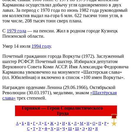
Карманова осуществлял добычу угля одновременно в двух
лавах. За период с 1970 года по июнь 1982 года руководимый
им коллектив выдал на-гора 6 млн. 622 тысячи тонн угля, в
том числе, 208 тысяч тонн сверх плана.
С
1979 года
— на пенсии. Жил в родном городе Кузнецк
Пензенской области.
Умер 14 июля
1994 году
.
Почетный гражданин города Воркуты (1972). Заслуженный
шахтер РСФСР. Почетный шахтер. Избирался депутатом
Верховного Совета Коми АССР. Имя Александра Федоровича
Карманова увековечено на монументе «Шахтерская слава»
(пл. Юбилейная) и включено в список «100 имен Воркуты».
Награжден орденами Ленина (29.06.1966), Октябрьской
Революции (30.03.1971), медалями, знаком
«Шахтёрская
слава»
трех степеней.
Горняки — Герои Социалистического
Труда
А
•
Б
•
В
•
Г
•
Д
•
Е
•
Ж
•
З
•
И
•
К
•
Л
•
М
•
Н
•
О
•
П
•
Р
•
С
•
Т
•
У
•
Ф
•
Х
•
Ц
•
Ч
•
Ш
•
Щ
•
Э
•
Ю
•
Я