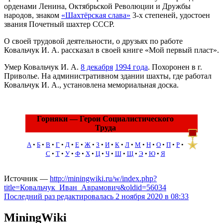
орденами Ленина, Октябрьской Революции и Дружбы
народов, знаком
«Шахтёрская слава»
3-х степеней, удостоен
звания Почетный шахтер СССР.
О своей трудовой деятельности, о друзьях по работе
Ковальчук И. А. рассказал в своей книге «Мой первый пласт».
Умер Ковальчук И. А.
8 декабря
1994 года
. Похоронен в г.
Приволье. На административном здании шахты, где работал
Ковальчук И. А., установлена мемориальная доска.
Горняки — Герои Социалистического
Труда
А
•
Б
•
В
•
Г
•
Д
•
Е
•
Ж
•
З
•
И
•
К
•
Л
•
М
•
Н
•
О
•
П
•
Р
•
С
•
Т
•
У
•
Ф
•
Х
•
Ц
•
Ч
•
Ш
•
Щ
•
Э
•
Ю
•
Я
Источник —
http://miningwiki.ru/w/index.php?
title=Ковальчук_Иван_Аврамович&oldid=56034
Последний раз редактировалась 2 ноября 2020 в 08:33
MiningWiki