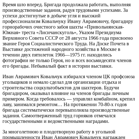
Время шло вперед. Бригада продолжала работать, выполняя
производственные задания, радуя трудовыми успехами. За
успехи достигнутые в добыче угля и высокий
профессионализм Ковальчуку Ивану Аврамовичу, бригадиру
горнорабочих очистного забоя шахты «Привольнянская-
Южная» треста «Лисичанскуголь», Указом Президиума
Верховного Совета СССР от 28 августа 1966 года присвоено
звание Героя Социалистического Труда. На Доске Почета в
Выставке достижений народного хозяйства в Москве в
течении двух пятилеток 1966—1975 гг. находились
фотографии не только Героя, но и всех восьмидесяти членов
его бригады. Небывалый факт в истории выставки.
Иван Аврамович Ковальчук избирался членом ЦК профсоюза
угольщиков и немало сделал для организации отдыха и
строительства соцкультобъектов для шахтеров. Будучи
бригадиром, оказывал влияние на членов бригады личным
примером. Когда требовалось — управлял комбайном, крепил
лаву, занимался ремонтом… На протяжении 70-80-х годов
бригада систематически перевыполняла производственные
задания. Самоотверженный труд горняков отмечался
государственными и ведомственными наградами.
За многолетнюю и плодотворную работу в угольной
промышленности Иван Аврамович Ковальчук награжден