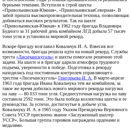
бурными темпами. Вступили в строй шахты
«Привольнянская-Южная», «ПривольнянскаяСеверная». В
забой пришла высокопроизводительная техника, позволяющая
добиваться высоких результатов. Так на шахте
«Привольнянская-Южная» в 1962 году бригада Владимира
Будного за 31 рабочий день комбайном ЛГД добыла 57 тысяч
тонн угля и установила мировой рекорд.
Вскоре бригаду возглавил Ковальчук И. А. Взвесив все
возможности, бригада решила идти на новый рекорд. Службы
треста
«Лисичанскуголь»
и шахты помогали решению этой
задачи. На шахте и в бригаде царила атмосфера трудового
подъема, уверенности в победе. Подготовка к рекорду
находилась под постоянным контролем управляющего
трестом «Лисичанскуголь»
Григорьева И. А.
В марте-апреле
1963 года бригада Ивана Ковальчука тем же комбайном, за
такое же время добилась нового мирового рекорда нагрузки
на лаву — 80 033 тонн угля. Среднесуточная нагрузка на лаву
составила 2592 тонн. Это была победа коллектива шахты и ее
руководства. За успехи, достигнутые в добыче угля,
Ковальчуку И. А. в 1965 году Указом Президиума Верховного
Совета УССР присвоено звание «Заслуженный шахтер
УССР». Большая группа горняков награждена орденами и
медалями.